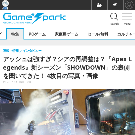
search
menu
グ
特集
PCゲーム
家庭用ゲーム
セール/無料
カルチャ
連載・特集
インタビュー
アッシュは強すぎ？シアの再調整は？『Apex L
egends』新シーズン「SHOWDOWN」の裏側
を聞いてきた！ 4枚目の写真・画像
2025.7.31 Thu 0:00