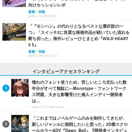
向けセッションレポ
連載・特集
2024.11.6 Wed 8:55
「『モンハン』の代わりとなるベストな選択肢の一
つ」「スイッチ2に良質な移植作品が続いていた流れを
断ち切った」海外レビューひとまとめ『WILD HEART
S S』
連載・特集
2025.7.29 Tue 19:15
インタビューアクセスランキング
憧れのフォント使うため、苦しいところ支払った数
年分がすべて無駄に―Monotype・フォントワーク
ス問題、大きな影響受けた個人インディー開発者
は…
2025.12.17 Wed 18:00
「これまではノベルゲームのみを制作してきたが、
新しいジャンルに挑戦したいと思った」2D横スクロ
ールホラーADV『Dawn Bell』【開発者インタビュ