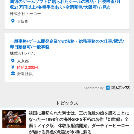
周辺のゲームソフトに貼られたシールの検品・目視検査/月
収21万円以上×各種手当あり×空調完備/大阪府/八尾市
株式会社トーコー
大阪府
一般事務/ゲーム開発企業での法務・総務事務のお仕事/駅近/
即日勤務可/一般事務
株式会社パソナ
東京都
時給2,000円
派遣社員
Sponsored by
トピックス
祖国に裏切られた騎士は、王の仇敵の娘を護ることに
なった―1998年の海外SRPG不朽の名作『幻世録』全
面リメイク版、体験版配信開始。ダーティーヒーロー
が駆ける異色の戦記が令和に蘇る