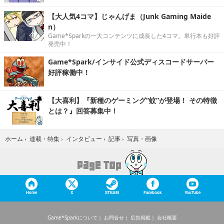
【大人気4コマ】じゃんげま（Junk Gaming Maide
n）
Game*Sparkの一大コンテンツに成長した4コマ。単行本も好評
発売中！
Game*Spark/インサイド公式ディスコードサーバー
好評稼働中！
【大喜利】『新種のゲーミング“蚊”が登場！ その特徴
とは？』回答募集中！
写真・画像
ホーム
›
連載・特集
›
インタビュー
›
記事
›
Home
X
STEAM
Facebook
YouTube
Game*Sparkについて
お問合せ
広告掲載
会社概要