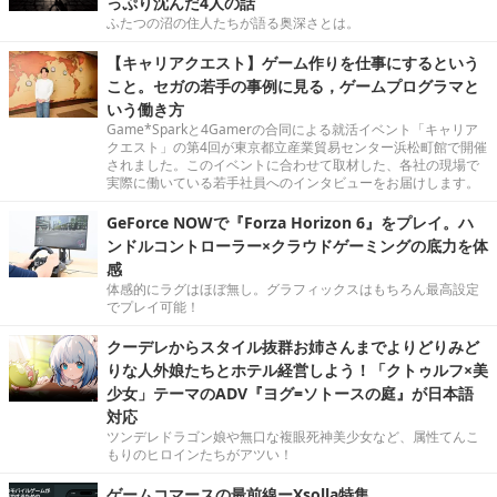
っぷり沈んだ4人の話
ふたつの沼の住人たちが語る奥深さとは。
【キャリアクエスト】ゲーム作りを仕事にするという
こと。セガの若手の事例に見る，ゲームプログラマと
いう働き方
Game*Sparkと4Gamerの合同による就活イベント「キャリア
クエスト」の第4回が東京都立産業貿易センター浜松町館で開催
されました。このイベントに合わせて取材した、各社の現場で
実際に働いている若手社員へのインタビューをお届けします。
GeForce NOWで『Forza Horizon 6』をプレイ。ハ
ンドルコントローラー×クラウドゲーミングの底力を体
感
体感的にラグはほぼ無し。グラフィックスはもちろん最高設定
でプレイ可能！
クーデレからスタイル抜群お姉さんまでよりどりみど
りな人外娘たちとホテル経営しよう！「クトゥルフ×美
少女」テーマのADV『ヨグ=ソトースの庭』が日本語
対応
ツンデレドラゴン娘や無口な複眼死神美少女など、属性てんこ
もりのヒロインたちがアツい！
ゲームコマースの最前線ーXsolla特集