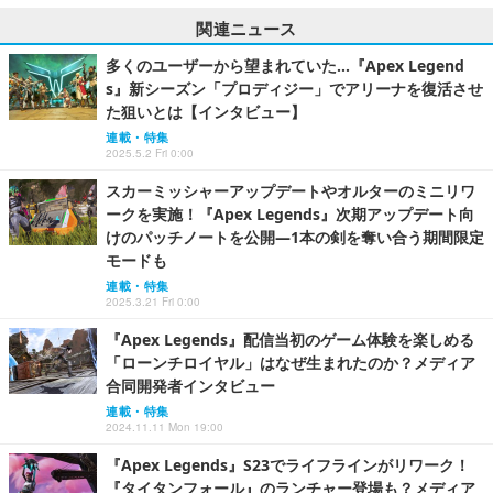
関連ニュース
多くのユーザーから望まれていた…『Apex Legend
s』新シーズン「プロディジー」でアリーナを復活させ
た狙いとは【インタビュー】
連載・特集
2025.5.2 Fri 0:00
スカーミッシャーアップデートやオルターのミニリワ
ークを実施！『Apex Legends』次期アップデート向
けのパッチノートを公開―1本の剣を奪い合う期間限定
モードも
連載・特集
2025.3.21 Fri 0:00
『Apex Legends』配信当初のゲーム体験を楽しめる
「ローンチロイヤル」はなぜ生まれたのか？メディア
合同開発者インタビュー
連載・特集
2024.11.11 Mon 19:00
『Apex Legends』S23でライフラインがリワーク！
『タイタンフォール』のランチャー登場も？メディア