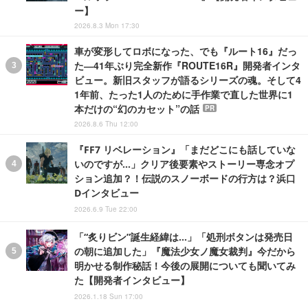
ー】
2026.8.3 Mon 17:30
車が変形してロボになった、でも『ルート16』だっ
た―41年ぶり完全新作『ROUTE16R』開発者インタ
ビュー。新旧スタッフが語るシリーズの魂。そして4
1年前、たった1人のために手作業で直した世界に1
本だけの“幻のカセット”の話
PR
2026.8.6 Thu 12:00
『FF7 リベレーション』「まだどこにも話していな
いのですが…」クリア後要素やストーリー専念オプ
ション追加？！伝説のスノーボードの行方は？浜口
Dインタビュー
2026.6.9 Tue 22:00
「“炙りビン”誕生経緯は…」「処刑ボタンは発売日
の朝に追加した」『魔法少女ノ魔女裁判』今だから
明かせる制作秘話！今後の展開についても聞いてみ
た【開発者インタビュー】
2026.1.18 Sun 17:00