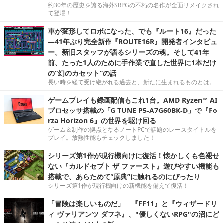
約30年の歴史を誇る海外SRPGの不朽の名作が全面リメイクされ
て登場！
車が変形してロボになった、でも『ルート16』だった
―41年ぶり完全新作『ROUTE16R』開発者インタビュ
ー。新旧スタッフが語るシリーズの魂。そして41年
前、たった1人のために手作業で直した世界に1本だけ
の“幻のカセット”の話
長い時を経て受け継がれる過去と、新たに生まれるものとは。
ゲームプレイも録画配信もこれ1台。AMD Ryzen™ AI
プロセッサ搭載の「G TUNE P5-A7G60BK-D」で『Fo
rza Horizon 6』の世界を駆け回る
ゲーム＆制作の拠点となるノートPCで話題のレースタイトルを
プレイ。放熱性能もチェックしました！
シリーズ第1作が現行機向けに復活！懐かしくも色褪せ
ない『カルドセプト ザ ファースト』遊びやすい機能も
搭載で、あらためて“原典”に触れるのにぴったり
シリーズ第1作が現行機向けの新機能を備えて復活！
「冒険は楽しいものだ」 ─『FF11』と『ウィザードリ
ィ ヴァリアンツ ダフネ』、"優しくないRPG"の沼にど