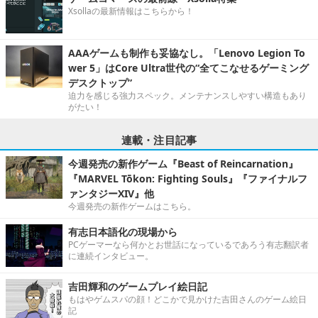
Xsollaの最新情報はこちらから！
AAAゲームも制作も妥協なし。「Lenovo Legion To
wer 5」はCore Ultra世代の“全てこなせるゲーミング
デスクトップ”
迫力を感じる強力スペック。メンテナンスしやすい構造もあり
がたい！
連載・注目記事
今週発売の新作ゲーム『Beast of Reincarnation』
『MARVEL Tōkon: Fighting Souls』『ファイナルフ
ァンタジーXIV』他
今週発売の新作ゲームはこちら。
有志日本語化の現場から
PCゲーマーなら何かとお世話になっているであろう有志翻訳者
に連続インタビュー。
吉田輝和のゲームプレイ絵日記
もはやゲムスパの顔！どこかで見かけた吉田さんのゲーム絵日
記