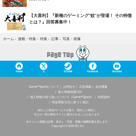
【大喜利】『新種のゲーミング“蚊”が登場！ その特徴
とは？』回答募集中！
写真・画像
ホーム
›
連載・特集
›
特集
›
記事
›
Home
X
STEAM
Facebook
YouTube
Game*Sparkについて
お問合せ
広告掲載
会社概要
個人情報保護方針
個人情報の取り扱いについて（Game*Spark）
利用規約
特定商取引法に基づく表記
紹介した商品/サービスを購入、契約した場合に、
売上の一部が弊社サイトに還元されることがあります。
当サイトに掲載の記事・見出し・写真・画像の無断転載を禁じます。
Copyright © 2026 IID, Inc.