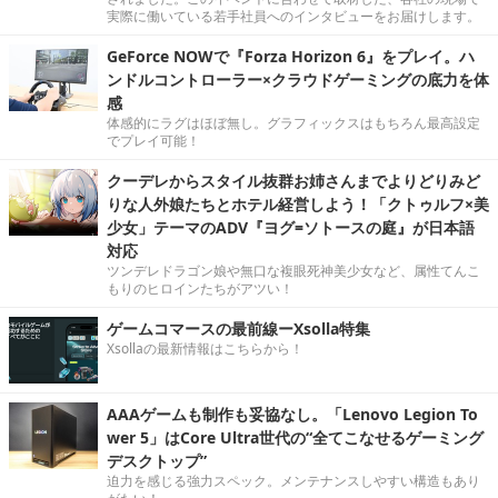
実際に働いている若手社員へのインタビューをお届けします。
GeForce NOWで『Forza Horizon 6』をプレイ。ハ
ンドルコントローラー×クラウドゲーミングの底力を体
感
体感的にラグはほぼ無し。グラフィックスはもちろん最高設定
でプレイ可能！
クーデレからスタイル抜群お姉さんまでよりどりみど
りな人外娘たちとホテル経営しよう！「クトゥルフ×美
少女」テーマのADV『ヨグ=ソトースの庭』が日本語
対応
ツンデレドラゴン娘や無口な複眼死神美少女など、属性てんこ
もりのヒロインたちがアツい！
ゲームコマースの最前線ーXsolla特集
Xsollaの最新情報はこちらから！
AAAゲームも制作も妥協なし。「Lenovo Legion To
wer 5」はCore Ultra世代の“全てこなせるゲーミング
デスクトップ”
迫力を感じる強力スペック。メンテナンスしやすい構造もあり