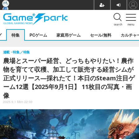
search
menu
グ
特集
PCゲーム
家庭用ゲーム
セール/無料
カルチャ
連載・特集
特集
農場とスーパー経営、どっちもやりたい！農作
物を育てて収穫、加工して販売する経営シムが
正式リリース―採れたて！本日のSteam注目ゲ
ーム12選【2025年9月1日】 11枚目の写真・画
像
2025.9.1 Mon 22:00