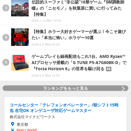
伝説的スーファミ“非公認”18禁ゲーム『SM調教師
瞳』の「ニセモノ」を秋葉原に買いに行ってみた
【特集】
2026.1.12 Mon 19:00
【特集】ホラー大好きゲーマーが選ぶ！今こそ遊び
たい「本当に怖い」ホラゲー10選
2026.5.6 Wed 20:30
ゲームプレイも録画配信もこれ1台。AMD Ryzen™
AIプロセッサ搭載の「G TUNE P5-A7G60BK-D」で
『Forza Horizon 6』の世界を駆け回る
PR
2026.8.5 Wed 12:00
ランキングをもっと見る
コールセンター「テレフォンオペレーター」/朝シフト15時
迄 在宅OK オンゲユーザ対応ゲームマスター
株式会社マイナビワークス
東京都
時給1,800円