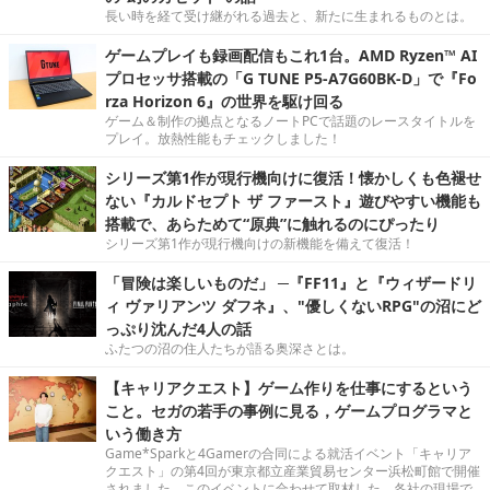
長い時を経て受け継がれる過去と、新たに生まれるものとは。
ゲームプレイも録画配信もこれ1台。AMD Ryzen™ AI
プロセッサ搭載の「G TUNE P5-A7G60BK-D」で『Fo
rza Horizon 6』の世界を駆け回る
ゲーム＆制作の拠点となるノートPCで話題のレースタイトルを
プレイ。放熱性能もチェックしました！
シリーズ第1作が現行機向けに復活！懐かしくも色褪せ
ない『カルドセプト ザ ファースト』遊びやすい機能も
搭載で、あらためて“原典”に触れるのにぴったり
シリーズ第1作が現行機向けの新機能を備えて復活！
「冒険は楽しいものだ」 ─『FF11』と『ウィザードリ
ィ ヴァリアンツ ダフネ』、"優しくないRPG"の沼にど
っぷり沈んだ4人の話
ふたつの沼の住人たちが語る奥深さとは。
【キャリアクエスト】ゲーム作りを仕事にするという
こと。セガの若手の事例に見る，ゲームプログラマと
いう働き方
Game*Sparkと4Gamerの合同による就活イベント「キャリア
クエスト」の第4回が東京都立産業貿易センター浜松町館で開催
されました。このイベントに合わせて取材した、各社の現場で