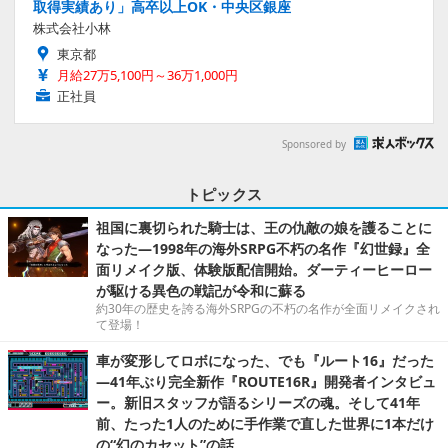
取得実績あり」高卒以上OK・中央区銀座
株式会社小林
東京都
月給27万5,100円～36万1,000円
正社員
Sponsored by
トピックス
祖国に裏切られた騎士は、王の仇敵の娘を護ることに
なった―1998年の海外SRPG不朽の名作『幻世録』全
面リメイク版、体験版配信開始。ダーティーヒーロー
が駆ける異色の戦記が令和に蘇る
約30年の歴史を誇る海外SRPGの不朽の名作が全面リメイクされ
て登場！
車が変形してロボになった、でも『ルート16』だった
―41年ぶり完全新作『ROUTE16R』開発者インタビュ
ー。新旧スタッフが語るシリーズの魂。そして41年
前、たった1人のために手作業で直した世界に1本だけ
の“幻のカセット”の話