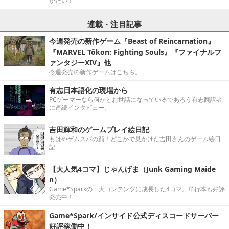
がたい！
連載・注目記事
今週発売の新作ゲーム『Beast of Reincarnation』
『MARVEL Tōkon: Fighting Souls』『ファイナルフ
ァンタジーXIV』他
今週発売の新作ゲームはこちら。
有志日本語化の現場から
PCゲーマーなら何かとお世話になっているであろう有志翻訳者
に連続インタビュー。
吉田輝和のゲームプレイ絵日記
もはやゲムスパの顔！どこかで見かけた吉田さんのゲーム絵日
記
【大人気4コマ】じゃんげま（Junk Gaming Maide
n）
Game*Sparkの一大コンテンツに成長した4コマ。単行本も好評
発売中！
Game*Spark/インサイド公式ディスコードサーバー
好評稼働中！