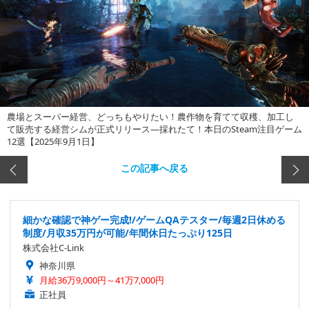
農場とスーパー経営、どっちもやりたい！農作物を育てて収穫、加工し
て販売する経営シムが正式リリース―採れたて！本日のSteam注目ゲーム
12選【2025年9月1日】
この記事へ戻る
細かな確認で神ゲー完成!/ゲームQAテスター/毎週2日休める
制度/月収35万円が可能/年間休日たっぷり125日
株式会社C-Link
神奈川県
月給36万9,000円～41万7,000円
正社員