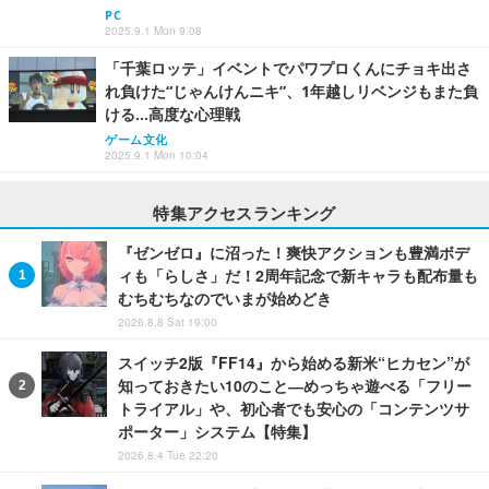
PC
2025.9.1 Mon 9:08
「千葉ロッテ」イベントでパワプロくんにチョキ出さ
れ負けた“じゃんけんニキ”、1年越しリベンジもまた負
ける…高度な心理戦
ゲーム文化
2025.9.1 Mon 10:04
特集アクセスランキング
『ゼンゼロ』に沼った！爽快アクションも豊満ボデ
ィも「らしさ」だ！2周年記念で新キャラも配布量も
むちむちなのでいまが始めどき
2026.8.8 Sat 19:00
スイッチ2版『FF14』から始める新米“ヒカセン”が
知っておきたい10のこと―めっちゃ遊べる「フリー
トライアル」や、初心者でも安心の「コンテンツサ
ポーター」システム【特集】
2026.8.4 Tue 22:20