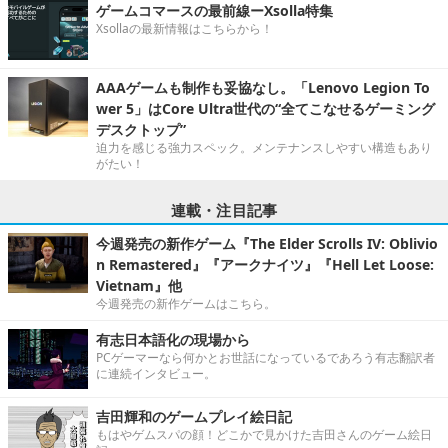
ゲームコマースの最前線ーXsolla特集
Xsollaの最新情報はこちらから！
AAAゲームも制作も妥協なし。「Lenovo Legion To
wer 5」はCore Ultra世代の“全てこなせるゲーミング
デスクトップ”
迫力を感じる強力スペック。メンテナンスしやすい構造もあり
がたい！
連載・注目記事
今週発売の新作ゲーム『The Elder Scrolls IV: Oblivio
n Remastered』『アークナイツ』『Hell Let Loose:
Vietnam』他
今週発売の新作ゲームはこちら。
有志日本語化の現場から
PCゲーマーなら何かとお世話になっているであろう有志翻訳者
に連続インタビュー。
吉田輝和のゲームプレイ絵日記
もはやゲムスパの顔！どこかで見かけた吉田さんのゲーム絵日