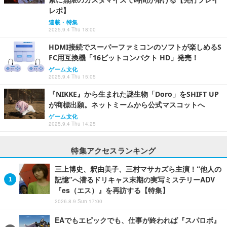
レポ】
連載・特集
2025.9.4 Thu 18:00
HDMI接続でスーパーファミコンのソフトが楽しめるS
FC用互換機「16ビットコンパクト HD」発売！
ゲーム文化
2025.9.4 Thu 15:05
『NIKKE』から生まれた謎生物「Doro」をSHIFT UP
が商標出願。ネットミームから公式マスコットへ
ゲーム文化
2025.9.4 Thu 14:25
特集アクセスランキング
三上博史、釈由美子、三村マサカズら主演！“他人の
記憶”へ潜るドリキャス末期の実写ミステリーADV
『es（エス）』を再訪する【特集】
2026.8.9 Sun 17:00
EAでもエピックでも、仕事が終われば『スパロボ』