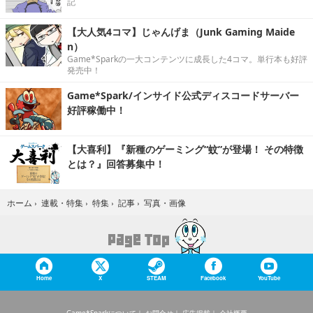
記
【大人気4コマ】じゃんげま（Junk Gaming Maide
n）
Game*Sparkの一大コンテンツに成長した4コマ。単行本も好評
発売中！
Game*Spark/インサイド公式ディスコードサーバー
好評稼働中！
【大喜利】『新種のゲーミング“蚊”が登場！ その特徴
とは？』回答募集中！
写真・画像
ホーム
›
連載・特集
›
特集
›
記事
›
Home
X
STEAM
Facebook
YouTube