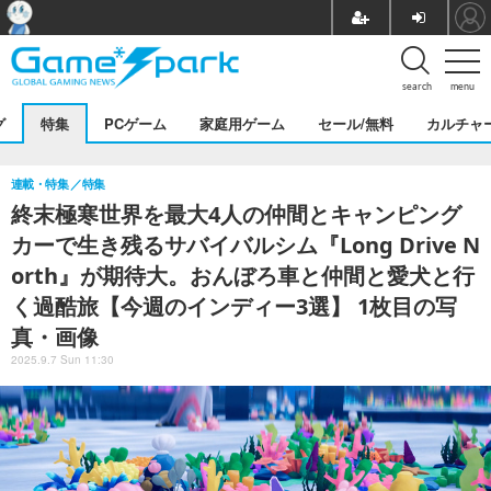
search
menu
グ
特集
PCゲーム
家庭用ゲーム
セール/無料
カルチャ
連載・特集
特集
終末極寒世界を最大4人の仲間とキャンピング
カーで生き残るサバイバルシム『Long Drive N
orth』が期待大。おんぼろ車と仲間と愛犬と行
く過酷旅【今週のインディー3選】 1枚目の写
真・画像
2025.9.7 Sun 11:30