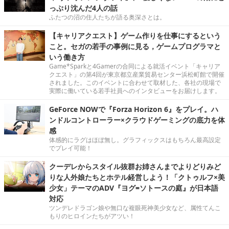
っぷり沈んだ4人の話
ふたつの沼の住人たちが語る奥深さとは。
【キャリアクエスト】ゲーム作りを仕事にするという
こと。セガの若手の事例に見る，ゲームプログラマと
いう働き方
Game*Sparkと4Gamerの合同による就活イベント「キャリア
クエスト」の第4回が東京都立産業貿易センター浜松町館で開催
されました。このイベントに合わせて取材した、各社の現場で
実際に働いている若手社員へのインタビューをお届けします。
GeForce NOWで『Forza Horizon 6』をプレイ。ハ
ンドルコントローラー×クラウドゲーミングの底力を体
感
体感的にラグはほぼ無し。グラフィックスはもちろん最高設定
でプレイ可能！
クーデレからスタイル抜群お姉さんまでよりどりみど
りな人外娘たちとホテル経営しよう！「クトゥルフ×美
少女」テーマのADV『ヨグ=ソトースの庭』が日本語
対応
ツンデレドラゴン娘や無口な複眼死神美少女など、属性てんこ
もりのヒロインたちがアツい！