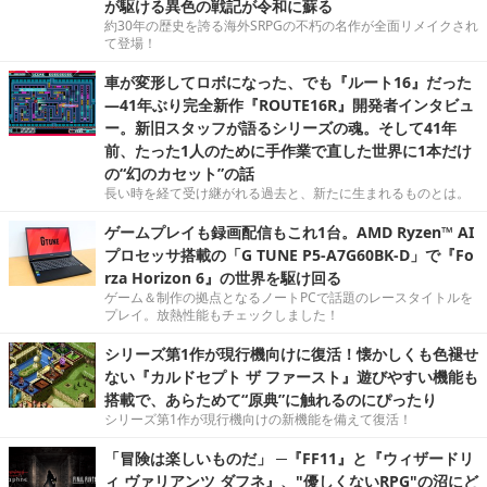
が駆ける異色の戦記が令和に蘇る
約30年の歴史を誇る海外SRPGの不朽の名作が全面リメイクされ
て登場！
車が変形してロボになった、でも『ルート16』だった
―41年ぶり完全新作『ROUTE16R』開発者インタビュ
ー。新旧スタッフが語るシリーズの魂。そして41年
前、たった1人のために手作業で直した世界に1本だけ
の“幻のカセット”の話
長い時を経て受け継がれる過去と、新たに生まれるものとは。
ゲームプレイも録画配信もこれ1台。AMD Ryzen™ AI
プロセッサ搭載の「G TUNE P5-A7G60BK-D」で『Fo
rza Horizon 6』の世界を駆け回る
ゲーム＆制作の拠点となるノートPCで話題のレースタイトルを
プレイ。放熱性能もチェックしました！
シリーズ第1作が現行機向けに復活！懐かしくも色褪せ
ない『カルドセプト ザ ファースト』遊びやすい機能も
搭載で、あらためて“原典”に触れるのにぴったり
シリーズ第1作が現行機向けの新機能を備えて復活！
「冒険は楽しいものだ」 ─『FF11』と『ウィザードリ
ィ ヴァリアンツ ダフネ』、"優しくないRPG"の沼にど