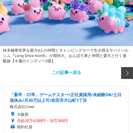
終末極寒世界を最大4人の仲間とキャンピングカーで生き残るサバイバル
シム『Long Drive North』が期待大。おんぼろ車と仲間と愛犬と行く過
酷旅【今週のインディー3選】
この記事へ戻る
「新卒・27卒」ゲームテスター/正社員採用/未経験OK/土日
祝休み/月30万以上可/吹田市片山町1丁目
株式会社Creer
大阪府
月給20万4,000円～30万300円
契約社員