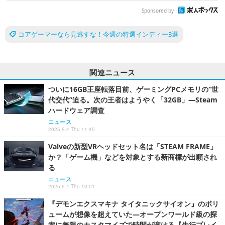
Sponsored by
コアゲーマーなら見逃すな！今週の特選インディー3選
関連ニュース
ついに16GB王座転落目前、ゲーミングPCメモリの“世
代交代”迫る。次の王者はようやく「32GB」―Steam
ハードウェア調査
ニュース
2025.9.4 Thu 11:45
Valveの新型VRヘッドセット名は「STEAM FRAME」
か？「ゲーム機」などを対象とする新商標が出願され
る
ニュース
2025.9.4 Thu 10:01
『デモンエクスマキナ タイタニックサイオン』のボリ
ュームが想像を超えていた―オープンワールド級の探
索に無限のカスタマイズで時間が溶ける【先行プレイ