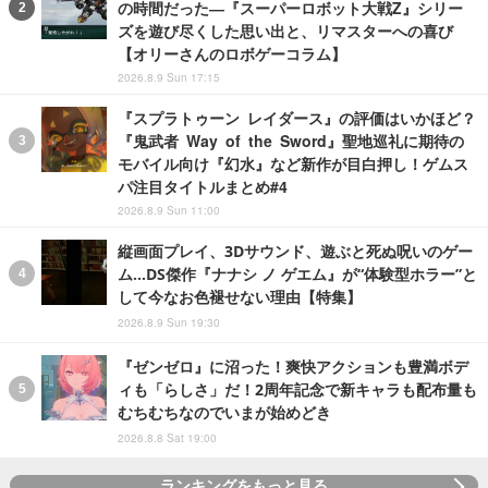
の時間だった―『スーパーロボット大戦Z』シリー
ズを遊び尽くした思い出と、リマスターへの喜び
【オリーさんのロボゲーコラム】
2026.8.9 Sun 17:15
『スプラトゥーン レイダース』の評価はいかほど？
『鬼武者 Way of the Sword』聖地巡礼に期待の
モバイル向け『幻水』など新作が目白押し！ゲムス
パ注目タイトルまとめ#4
2026.8.9 Sun 11:00
縦画面プレイ、3Dサウンド、遊ぶと死ぬ呪いのゲー
ム…DS傑作『ナナシ ノ ゲエム』が“体験型ホラー”と
して今なお色褪せない理由【特集】
2026.8.9 Sun 19:30
『ゼンゼロ』に沼った！爽快アクションも豊満ボデ
ィも「らしさ」だ！2周年記念で新キャラも配布量も
むちむちなのでいまが始めどき
2026.8.8 Sat 19:00
ランキングをもっと見る