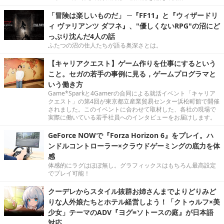
「冒険は楽しいものだ」 ─『FF11』と『ウィザードリ
ィ ヴァリアンツ ダフネ』、"優しくないRPG"の沼にど
っぷり沈んだ4人の話
ふたつの沼の住人たちが語る奥深さとは。
【キャリアクエスト】ゲーム作りを仕事にするという
こと。セガの若手の事例に見る，ゲームプログラマと
いう働き方
Game*Sparkと4Gamerの合同による就活イベント「キャリア
クエスト」の第4回が東京都立産業貿易センター浜松町館で開催
されました。このイベントに合わせて取材した、各社の現場で
実際に働いている若手社員へのインタビューをお届けします。
GeForce NOWで『Forza Horizon 6』をプレイ。ハ
ンドルコントローラー×クラウドゲーミングの底力を体
感
体感的にラグはほぼ無し。グラフィックスはもちろん最高設定
でプレイ可能！
クーデレからスタイル抜群お姉さんまでよりどりみど
りな人外娘たちとホテル経営しよう！「クトゥルフ×美
少女」テーマのADV『ヨグ=ソトースの庭』が日本語
対応