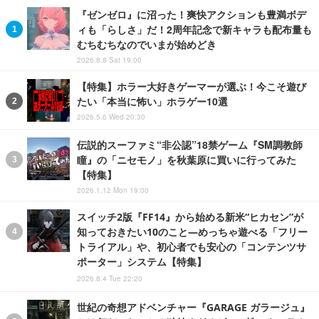
『ゼンゼロ』に沼った！爽快アクションも豊満ボデ
ィも「らしさ」だ！2周年記念で新キャラも配布量も
むちむちなのでいまが始めどき
2026.8.8 Sat 19:00
【特集】ホラー大好きゲーマーが選ぶ！今こそ遊び
たい「本当に怖い」ホラゲー10選
2026.5.6 Wed 20:30
伝説的スーファミ“非公認”18禁ゲーム『SM調教師
瞳』の「ニセモノ」を秋葉原に買いに行ってみた
【特集】
2026.1.12 Mon 19:00
スイッチ2版『FF14』から始める新米“ヒカセン”が
知っておきたい10のこと―めっちゃ遊べる「フリー
トライアル」や、初心者でも安心の「コンテンツサ
ポーター」システム【特集】
2026.8.4 Tue 22:20
世紀の奇想アドベンチャー『GARAGE ガラージュ』