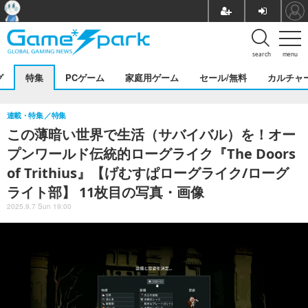
search
menu
グ
特集
PCゲーム
家庭用ゲーム
セール/無料
カルチャ
連載・特集
特集
この薄暗い世界で生活（サバイバル）を！オー
プンワールド伝統的ローグライク『The Doors
of Trithius』【げむすぱローグライク/ローグ
ライト部】 11枚目の写真・画像
2025.9.7 Sun 19:00