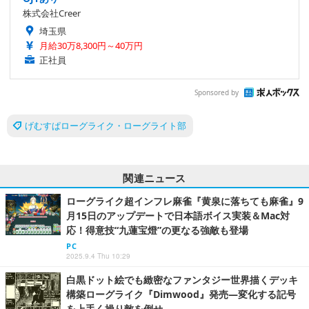
株式会社Creer
埼玉県
月給30万8,300円～40万円
正社員
Sponsored by
げむすぱローグライク・ローグライト部
関連ニュース
ローグライク超インフレ麻雀『黄泉に落ちても麻雀』9
月15日のアップデートで日本語ボイス実装＆Mac対
応！得意技“九蓮宝燈”の更なる強敵も登場
PC
2025.9.4 Thu 10:29
白黒ドット絵でも緻密なファンタジー世界描くデッキ
構築ローグライク『Dimwood』発売―変化する記号
を上手く操り敵を倒せ