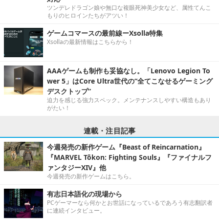
ツンデレドラゴン娘や無口な複眼死神美少女など、属性てんこ
もりのヒロインたちがアツい！
ゲームコマースの最前線ーXsolla特集
Xsollaの最新情報はこちらから！
AAAゲームも制作も妥協なし。「Lenovo Legion To
wer 5」はCore Ultra世代の“全てこなせるゲーミング
デスクトップ”
迫力を感じる強力スペック。メンテナンスしやすい構造もあり
がたい！
連載・注目記事
今週発売の新作ゲーム『Beast of Reincarnation』
『MARVEL Tōkon: Fighting Souls』『ファイナルフ
ァンタジーXIV』他
今週発売の新作ゲームはこちら。
有志日本語化の現場から
PCゲーマーなら何かとお世話になっているであろう有志翻訳者
に連続インタビュー。