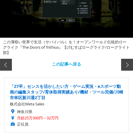
この薄暗い世界で生活（サバイバル）を！オープンワールド伝統的ロー
グライク『The Doors of Trithius』【げむすぱローグライク/ローグライト
部】
この記事へ戻る
「27卒」センスを活かしたい方・ゲーム実況・eスポーツ動
画の編集スタッフ/育休取得実績あり/機材・ツール完備/川崎
市幸区新川通2丁目
株式会社Meta Sales
神奈川県
月給25万300円～32万円
正社員