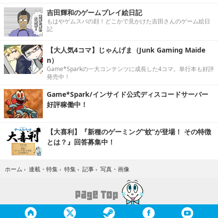
吉田輝和のゲームプレイ絵日記
もはやゲムスパの顔！どこかで見かけた吉田さんのゲーム絵日
記
【大人気4コマ】じゃんげま（Junk Gaming Maide
n）
Game*Sparkの一大コンテンツに成長した4コマ。単行本も好評
発売中！
Game*Spark/インサイド公式ディスコードサーバー
好評稼働中！
【大喜利】『新種のゲーミング“蚊”が登場！ その特徴
とは？』回答募集中！
写真・画像
ホーム
›
連載・特集
›
特集
›
記事
›