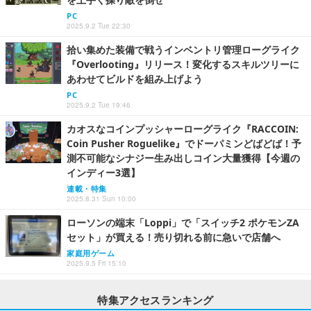
PC
2025.9.2 Tue 22:30
拾い集めた装備で戦うインベントリ管理ローグライク
『Overlooting』リリース！変化するスキルツリーに
あわせてビルドを組み上げよう
PC
2025.9.2 Tue 19:46
カオスなコインプッシャーローグライク『RACCOIN:
Coin Pusher Roguelike』でドーパミンどばどば！予
測不可能なシナジー生み出しコイン大量獲得【今週の
インディー3選】
連載・特集
2025.8.31 Sun 10:00
ローソンの端末「Loppi」で「スイッチ2 ポケモンZA
セット」が買える！売り切れる前に急いで店舗へ
家庭用ゲーム
2025.9.5 Fri 15:10
特集アクセスランキング