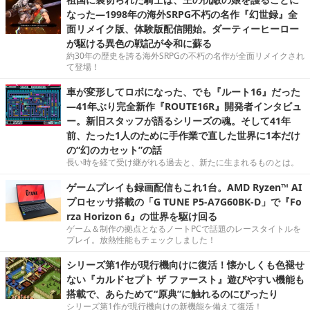
なった―1998年の海外SRPG不朽の名作『幻世録』全
面リメイク版、体験版配信開始。ダーティーヒーロー
が駆ける異色の戦記が令和に蘇る
約30年の歴史を誇る海外SRPGの不朽の名作が全面リメイクされ
て登場！
車が変形してロボになった、でも『ルート16』だった
―41年ぶり完全新作『ROUTE16R』開発者インタビュ
ー。新旧スタッフが語るシリーズの魂。そして41年
前、たった1人のために手作業で直した世界に1本だけ
の“幻のカセット”の話
長い時を経て受け継がれる過去と、新たに生まれるものとは。
ゲームプレイも録画配信もこれ1台。AMD Ryzen™ AI
プロセッサ搭載の「G TUNE P5-A7G60BK-D」で『Fo
rza Horizon 6』の世界を駆け回る
ゲーム＆制作の拠点となるノートPCで話題のレースタイトルを
プレイ。放熱性能もチェックしました！
シリーズ第1作が現行機向けに復活！懐かしくも色褪せ
ない『カルドセプト ザ ファースト』遊びやすい機能も
搭載で、あらためて“原典”に触れるのにぴったり
シリーズ第1作が現行機向けの新機能を備えて復活！