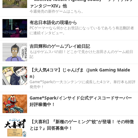
ァンタジーXIV』他
今週発売の新作ゲームはこちら。
有志日本語化の現場から
PCゲーマーなら何かとお世話になっているであろう有志翻訳者
に連続インタビュー。
吉田輝和のゲームプレイ絵日記
もはやゲムスパの顔！どこかで見かけた吉田さんのゲーム絵日
記
【大人気4コマ】じゃんげま（Junk Gaming Maide
n）
Game*Sparkの一大コンテンツに成長した4コマ。単行本も好評
発売中！
Game*Spark/インサイド公式ディスコードサーバー
好評稼働中！
【大喜利】『新種のゲーミング“蚊”が登場！ その特徴
とは？』回答募集中！