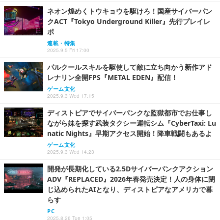
ネオン煌めくトウキョウを駆けろ！国産サイバーパン
クACT『Tokyo Underground Killer』先行プレイレ
ポ
連載・特集
2025.9.5 Fri 17:00
パルクールスキルを駆使して敵に立ち向かう新作アド
レナリン全開FPS『METAL EDEN』配信！
ゲーム文化
2025.9.3 Wed 17:15
ディストピアでサイバーパンクな監獄都市でお仕事し
ながら妹を探す武装タクシー運転シム『CyberTaxi: Lu
natic Nights』早期アクセス開始！降車戦闘もあるよ
ゲーム文化
2025.9.3 Wed 14:23
開発が長期化している2.5Dサイバーパンクアクション
ADV『REPLACED』2026年春発売決定！人の身体に閉
じ込められたAIとなり、ディストピアなアメリカで暮
らす
PC
2025.8.26 Tue 1:05