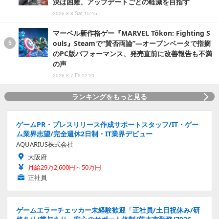
決は困難、アップデートごとの軽減を目指す
2026.8.8 Sat 15:45
マーベル新作格ゲー『MARVEL Tōkon: Fighting S
ouls』Steamで“賛否両論”―オープンベータで指摘
のPC版パフォーマンス、発売直前に改善報告も不満
の声
2026.8.7 Fri 12:21
ランキングをもっと見る
ゲームPR・プレスリリース作成サポートスタッフ/IT・ゲー
ム業界志望/完全週休2日制・IT業界デビュー
AQUARIUS株式会社
大阪府
月給29万2,600円～50万円
正社員
ゲームエラーチェッカー未経験歓迎「正社員/土日祝休み/研