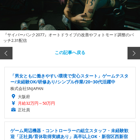
『サイバーパンク2077』オートドライブの改善やフォトモード調整のパ
ッチ2.31配信
この記事へ戻る
「男女ともに働きやすい環境で安心スタート」ゲームテスタ
ー/未経験OK/研修あり/シンプル作業/20~30代活躍中
株式会社SNJAPAN
大阪府
月給32万円～50万円
正社員
ゲーム周辺機器・コントローラーの組立スタッフ・未経験歓
迎「正社員/育休取得実績あり」高卒以上OK・新宿区西新宿