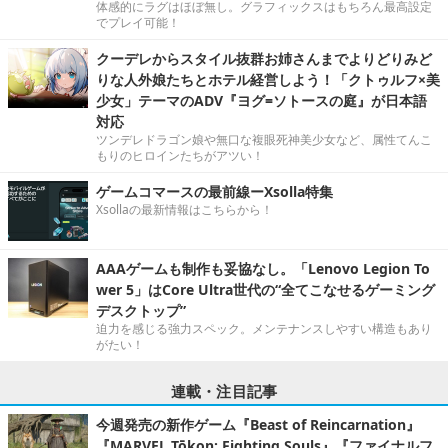
体感的にラグはほぼ無し。グラフィックスはもちろん最高設定
でプレイ可能！
クーデレからスタイル抜群お姉さんまでよりどりみど
りな人外娘たちとホテル経営しよう！「クトゥルフ×美
少女」テーマのADV『ヨグ=ソトースの庭』が日本語
対応
ツンデレドラゴン娘や無口な複眼死神美少女など、属性てんこ
もりのヒロインたちがアツい！
ゲームコマースの最前線ーXsolla特集
Xsollaの最新情報はこちらから！
AAAゲームも制作も妥協なし。「Lenovo Legion To
wer 5」はCore Ultra世代の“全てこなせるゲーミング
デスクトップ”
迫力を感じる強力スペック。メンテナンスしやすい構造もあり
がたい！
連載・注目記事
今週発売の新作ゲーム『Beast of Reincarnation』
『MARVEL Tōkon: Fighting Souls』『ファイナルフ