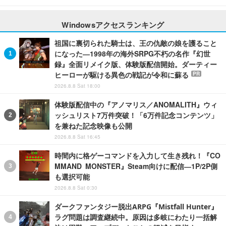
Windowsアクセスランキング
祖国に裏切られた騎士は、王の仇敵の娘を護ること
になった―1998年の海外SRPG不朽の名作『幻世
録』全面リメイク版、体験版配信開始。ダーティー
ヒーローが駆ける異色の戦記が令和に蘇る
PR
2026.8.8 Sat 18:00
体験版配信中の『アノマリス／ANOMALITH』ウィ
ッシュリスト7万件突破！「6万件記念コンテンツ」
を兼ねた記念映像も公開
2026.8.8 Sat 16:45
時間内に格ゲーコマンドを入力して生き残れ！『CO
MMAND MONSTER』Steam向けに配信―1P/2P側
も選択可能
2026.8.8 Sat 0:30
ダークファンタジー脱出ARPG『Mistfall Hunter』
ラグ問題は調査継続中。原因は多岐にわたり一括解