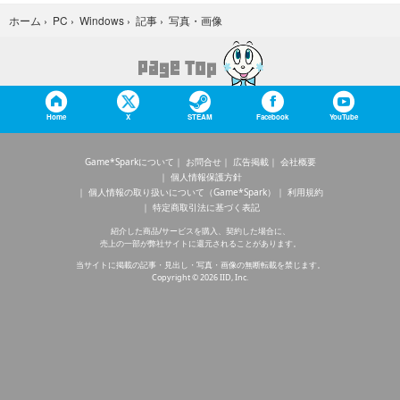
写真・画像
ホーム
›
PC
›
Windows
›
記事
›
Home
X
STEAM
Facebook
YouTube
Game*Sparkについて
お問合せ
広告掲載
会社概要
個人情報保護方針
個人情報の取り扱いについて（Game*Spark）
利用規約
特定商取引法に基づく表記
紹介した商品/サービスを購入、契約した場合に、
売上の一部が弊社サイトに還元されることがあります。
当サイトに掲載の記事・見出し・写真・画像の無断転載を禁じます。
Copyright © 2026 IID, Inc.