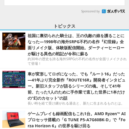
Sponsored by
トピックス
祖国に裏切られた騎士は、王の仇敵の娘を護ることに
なった―1998年の海外SRPG不朽の名作『幻世録』全
面リメイク版、体験版配信開始。ダーティーヒーロー
が駆ける異色の戦記が令和に蘇る
約30年の歴史を誇る海外SRPGの不朽の名作が全面リメイクされ
て登場！
車が変形してロボになった、でも『ルート16』だった
―41年ぶり完全新作『ROUTE16R』開発者インタビュ
ー。新旧スタッフが語るシリーズの魂。そして41年
前、たった1人のために手作業で直した世界に1本だけ
の“幻のカセット”の話
長い時を経て受け継がれる過去と、新たに生まれるものとは。
ゲームプレイも録画配信もこれ1台。AMD Ryzen™ AI
プロセッサ搭載の「G TUNE P5-A7G60BK-D」で『Fo
rza Horizon 6』の世界を駆け回る