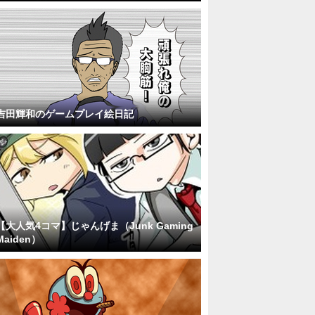
吉田輝和のゲームプレイ絵日記
【大人気4コマ】じゃんげま（Junk Gaming
Maiden）