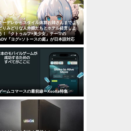
クーデレからスタイル抜群お姉さんまでより
どりみどりな人外娘たちとホテル経営しよ
う！「クトゥルフ×美少女」テーマの
ADV『ヨグ=ソトースの庭』が日本語対応
ゲームコマースの最前線ーXsolla特集