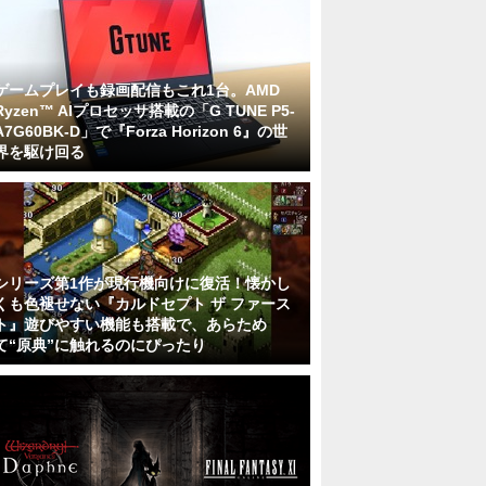
ゲームプレイも録画配信もこれ1台。AMD
Ryzen™ AIプロセッサ搭載の「G TUNE P5-
A7G60BK-D」で『Forza Horizon 6』の世
界を駆け回る
シリーズ第1作が現行機向けに復活！懐かし
くも色褪せない『カルドセプト ザ ファース
ト』遊びやすい機能も搭載で、あらため
て“原典”に触れるのにぴったり