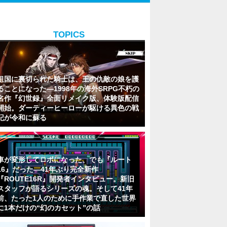
TOPICS
祖国に裏切られた騎士は、王の仇敵の娘を護
ることになった―1998年の海外SRPG不朽の
名作『幻世録』全面リメイク版、体験版配信
開始。ダーティーヒーローが駆ける異色の戦
記が令和に蘇る
車が変形してロボになった、でも『ルート
16』だった―41年ぶり完全新作
『ROUTE16R』開発者インタビュー。新旧
スタッフが語るシリーズの魂。そして41年
前、たった1人のために手作業で直した世界
に1本だけの“幻のカセット”の話