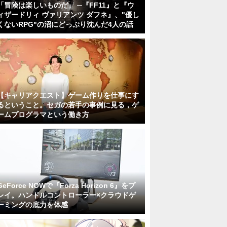
「冒険は楽しいものだ」 ─『FF11』と『ウ
ィザードリィ ヴァリアンツ ダフネ』、"優し
くないRPG"の沼にどっぷり沈んだ4人の話
【キャリアクエスト】ゲーム作りを仕事にす
るということ。セガの若手の事例に見る，ゲ
ームプログラマという働き方
GeForce NOWで『Forza Horizon 6』をプ
レイ。ハンドルコントローラー×クラウドゲ
ーミングの底力を体感