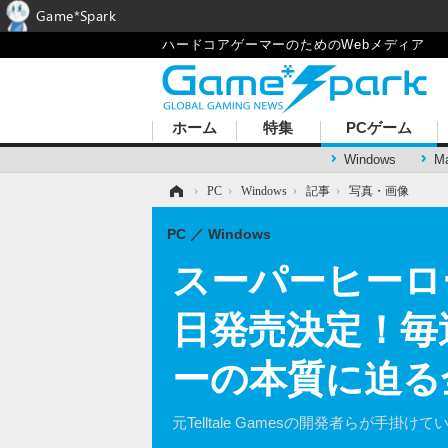
Game*Spark
ハードコアゲーマーのためのWebメディア
ホーム
特集
PCゲーム
Windows
M
ホーム
›
PC
›
Windows
›
記事
›
写真・画像
PC
Windows
スーパーヒーロー派
日発売決定！毎
ーの本質に迫る
元Telltale Gamesの開発者らが手掛け