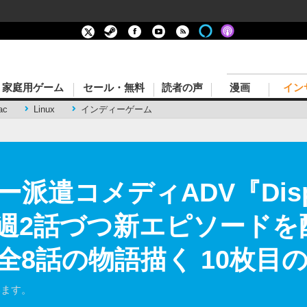
家庭用ゲーム
セール・無料
読者の声
漫画
イン
ac
Linux
インディーゲーム
遣コメディADV『Dispa
週2話づつ新エピソードを
全8話の物語描く 10枚目
ています。