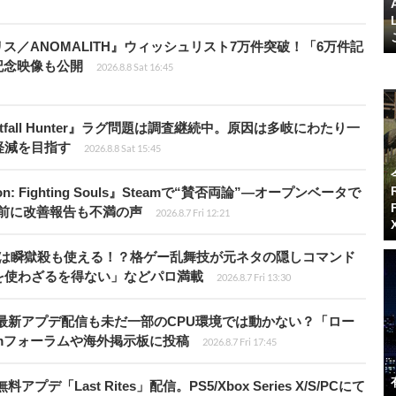
ス／ANOMALITH』ウィッシュリスト7万件突破！「6万件記
記念映像も公開
2026.8.8 Sat 16:45
fall Hunter』ラグ問題は調査継続中。原因は多岐にわたり一
軽減を目指す
2026.8.8 Sat 15:45
: Fighting Souls』Steamで“賛否両論”―オープンベータで
前に改善報告も不満の声
2026.8.7 Fri 12:21
プールは瞬獄殺も使える！？格ゲー乱舞技が元ネタの隠しコマンド
を使わざるを得ない」などパロ満載
2026.8.7 Fri 13:30
最新アプデ配信も未だ一部のCPU環境では動かない？「ロー
amフォーラムや海外掲示板に投稿
2026.8.7 Fri 17:45
Last Rites」配信。PS5/Xbox Series X/S/PCにて