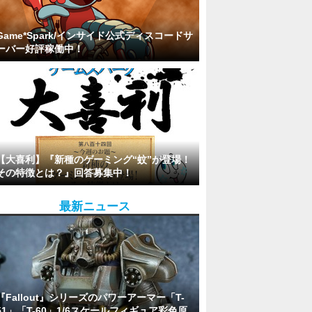
Game*Spark/インサイド公式ディスコードサ
ーバー好評稼働中！
【大喜利】『新種のゲーミング“蚊”が登場！
その特徴とは？』回答募集中！
最新ニュース
『Fallout』シリーズのパワーアーマー「T-
51」「T-60」1/6スケールフィギュア彩色原