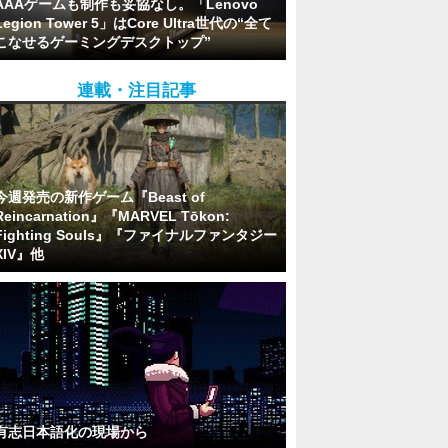
AAAゲームも制作も妥協なし。「Lenovo
Legion Tower 5」はCore Ultra世代の“全て
こなせるゲーミングデスクトップ”
連載・注目記事
今週発売の新作ゲーム『Beast of
Reincarnation』『MARVEL Tōkon:
Fighting Souls』『ファイナルファンタジー
XIV』他
有志日本語化の現場から