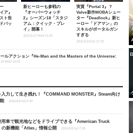
ー
新ヒーローも参戦の
実質『Portal 3』？
レイア』
『オーバーウォッチ
Valve新作MOBAシュー
スト告
2』シーズン18「スタジ
ター『Deadlock』新ヒ
ドバッ
アム：クイック・プレ
ーロー「ドアマン」の
イ」開幕！
スキルがポータルガン
すぎる
2025.8.27 Wed 15:45
2025.8.23 Sat 17:30
『He-Man and the Masters of the Universe:
.20 Wed 16:05
力して生き残れ！『COMMAND MONSTER』Steam向け
可能
2026.8.8 Sat 0:30
車で観光地などをドライブできる『American Truck
rip」の新機能「Atlas」情報公開
2026.8.8 Sat 7:30