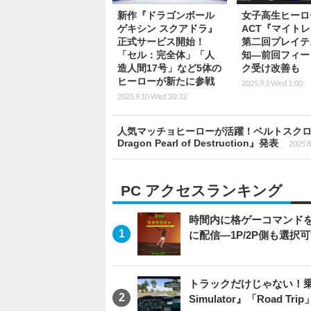
新作『ドラゴンボール
女子高生ヒーロ
ゲキシン スクアドラ』
ACT『マイト
正式サービス開始！
第二回プレイテ
「セル：完全体」「人
知―前回フィー
造人間17号」など5体の
ク受け改善も
ヒーローが新たに参戦
2025.9.3 Wed 1:00
2025.9.10 Wed 20:32
人気マッチョヒーローが活躍！ベルトスクロールアクション
Dragon Pearl of Destruction』発表
2025.8
PC アクセスランキング
時間内に格ゲーコマンドを入
に配信―1P/2P側も選択
トラックだけじゃない！乗用
Simulator』「Road T