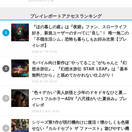
2025.9.26 Fri 0:38
プレイレポートアクセスランキング
『ほの暮しの庭』は『夜廻』ファン、スローライフ
好き、新規ユーザーのすべてに“良し”！ 唯一無二の
「不穏生活シム」恐怖も暮らしもお好み次第【プレ
イレポ】
2026.8.7 Fri 19:45
モバイル向け新作は“やってること”がちゃんと『幻
想水滸伝』。『幻想水滸伝 STAR LEAP』は「基本
無料だから」と舐めてかかれない仕上がり！
2026.8.7 Fri 18:00
“色々デカい”美人妖怪と少年のドキドキなひと夏…
ハートフルホラーADV『八尺様がいた夏休み』プレ
イレポ
2026.8.2 Sun 19:00
シリーズ第1作が現行機向けに復活！懐かしくも色褪
せない『カルドセプト ザ ファースト』遊びやすい機