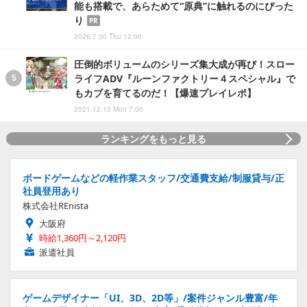
能も搭載で、あらためて“原典”に触れるのにぴった
り
PR
2026.7.30 Thu 12:00
圧倒的ボリュームのシリーズ集大成が再び！スロー
ライフADV『ルーンファクトリー４スペシャル』で
もカブを育てるのだ！【爆速プレイレポ】
2021.12.13 Mon 7:00
ランキングをもっと見る
ボードゲームなどの軽作業スタッフ/交通費支給/制服貸与/正
社員登用あり
株式会社REnista
大阪府
時給1,360円～2,120円
派遣社員
ゲームデザイナー「UI、3D、2D等」/案件ジャンル豊富/年