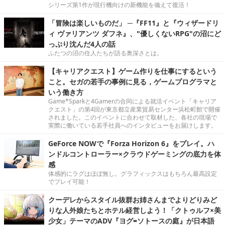
シリーズ第1作が現行機向けの新機能を備えて復活！
「冒険は楽しいものだ」 ─『FF11』と『ウィザードリ
ィ ヴァリアンツ ダフネ』、"優しくないRPG"の沼にど
っぷり沈んだ4人の話
ふたつの沼の住人たちが語る奥深さとは。
【キャリアクエスト】ゲーム作りを仕事にするという
こと。セガの若手の事例に見る，ゲームプログラマと
いう働き方
Game*Sparkと4Gamerの合同による就活イベント「キャリア
クエスト」の第4回が東京都立産業貿易センター浜松町館で開催
されました。このイベントに合わせて取材した、各社の現場で
実際に働いている若手社員へのインタビューをお届けします。
GeForce NOWで『Forza Horizon 6』をプレイ。ハ
ンドルコントローラー×クラウドゲーミングの底力を体
感
体感的にラグはほぼ無し。グラフィックスはもちろん最高設定
でプレイ可能！
クーデレからスタイル抜群お姉さんまでよりどりみど
りな人外娘たちとホテル経営しよう！「クトゥルフ×美
少女」テーマのADV『ヨグ=ソトースの庭』が日本語