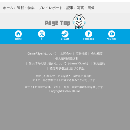
写真・画像
ホーム
›
連載・特集
›
プレイレポート
›
記事
›
Home
X
STEAM
Facebook
YouTube
Game*Sparkについて
お問合せ
広告掲載
会社概要
個人情報保護方針
個人情報の取り扱いについて（Game*Spark）
利用規約
特定商取引法に基づく表記
紹介した商品/サービスを購入、契約した場合に、
売上の一部が弊社サイトに還元されることがあります。
当サイトに掲載の記事・見出し・写真・画像の無断転載を禁じます。
Copyright © 2026 IID, Inc.