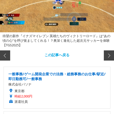
待望の新作『イナズマイレブン 英雄たちのヴィクトリーロード』は“あの
頃の心”を呼び覚ましてくれる！？奥深く進化した超次元サッカーを体験
【TGS2025】
この記事へ戻る
一般事務/ゲーム開発企業での法務・総務事務のお仕事/駅近/
即日勤務可/一般事務
株式会社パソナ
東京都
時給2,000円
派遣社員