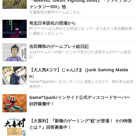
『MARVEL Tōkon: Fighting Souls』『ファイナルフ
ァンタジーXIV』他
今週発売の新作ゲームはこちら。
有志日本語化の現場から
PCゲーマーなら何かとお世話になっているであろう有志翻訳者
に連続インタビュー。
吉田輝和のゲームプレイ絵日記
もはやゲムスパの顔！どこかで見かけた吉田さんのゲーム絵日
記
【大人気4コマ】じゃんげま（Junk Gaming Maide
n）
Game*Sparkの一大コンテンツに成長した4コマ。単行本も好評
発売中！
Game*Spark/インサイド公式ディスコードサーバー
好評稼働中！
【大喜利】『新種のゲーミング“蚊”が登場！ その特徴
とは？』回答募集中！