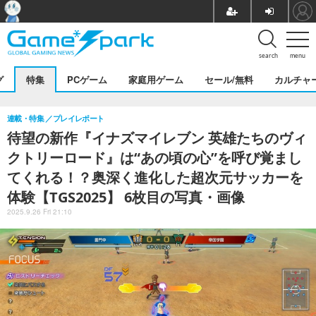
search
menu
グ
特集
PCゲーム
家庭用ゲーム
セール/無料
カルチャ
連載・特集
プレイレポート
待望の新作『イナズマイレブン 英雄たちのヴィ
クトリーロード』は“あの頃の心”を呼び覚まし
てくれる！？奥深く進化した超次元サッカーを
体験【TGS2025】 6枚目の写真・画像
2025.9.26 Fri 21:10