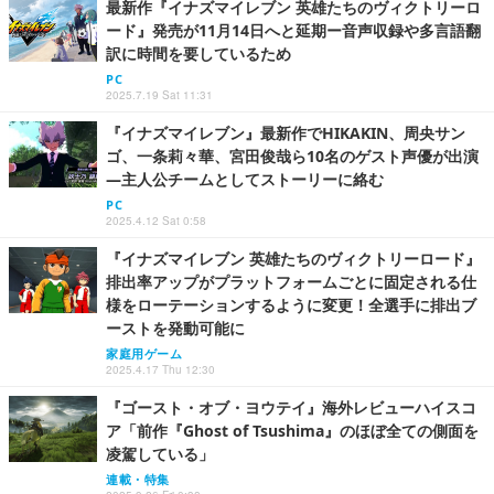
最新作『イナズマイレブン 英雄たちのヴィクトリーロ
ード』発売が11月14日へと延期ー音声収録や多言語翻
訳に時間を要しているため
PC
2025.7.19 Sat 11:31
『イナズマイレブン』最新作でHIKAKIN、周央サン
ゴ、一条莉々華、宮田俊哉ら10名のゲスト声優が出演
―主人公チームとしてストーリーに絡む
PC
2025.4.12 Sat 0:58
『イナズマイレブン 英雄たちのヴィクトリーロード』
排出率アップがプラットフォームごとに固定される仕
様をローテーションするように変更！全選手に排出ブ
ーストを発動可能に
家庭用ゲーム
2025.4.17 Thu 12:30
『ゴースト・オブ・ヨウテイ』海外レビューハイスコ
ア「前作『Ghost of Tsushima』のほぼ全ての側面を
凌駕している」
連載・特集