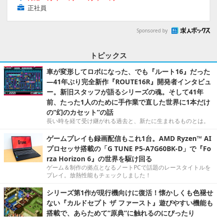
正社員
Sponsored by
トピックス
車が変形してロボになった、でも『ルート16』だった
―41年ぶり完全新作『ROUTE16R』開発者インタビュ
ー。新旧スタッフが語るシリーズの魂。そして41年
前、たった1人のために手作業で直した世界に1本だけ
の“幻のカセット”の話
長い時を経て受け継がれる過去と、新たに生まれるものとは。
ゲームプレイも録画配信もこれ1台。AMD Ryzen™ AI
プロセッサ搭載の「G TUNE P5-A7G60BK-D」で『Fo
rza Horizon 6』の世界を駆け回る
ゲーム＆制作の拠点となるノートPCで話題のレースタイトルを
プレイ。放熱性能もチェックしました！
シリーズ第1作が現行機向けに復活！懐かしくも色褪せ
ない『カルドセプト ザ ファースト』遊びやすい機能も
搭載で、あらためて“原典”に触れるのにぴったり