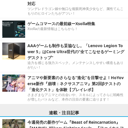
対応
ツンデレドラゴン娘や無口な複眼死神美少女など、属性てんこ
もりのヒロインたちがアツい！
ゲームコマースの最前線ーXsolla特集
Xsollaの最新情報はこちらから！
AAAゲームも制作も妥協なし。「Lenovo Legion To
wer 5」はCore Ultra世代の“全てこなせるゲーミング
デスクトップ”
迫力を感じる強力スペック。メンテナンスしやすい構造もあり
がたい！
アニマや新要素のさらなる“進化”を目撃せよ！HoYov
erse新作『崩壊：ネクサスアニマ』第2回βテストの
「進化テスト」を体験【プレイレポ】
さまざまなアニマとの出会いや、スキルによってさらに戦略性
が増したバトルなど、本作の注目の要素に迫ります！
連載・注目記事
今週発売の新作ゲーム『Beast of Reincarnation』