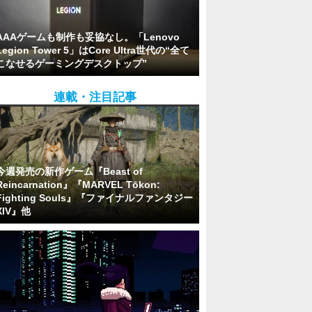
AAAゲームも制作も妥協なし。「Lenovo
Legion Tower 5」はCore Ultra世代の“全て
こなせるゲーミングデスクトップ”
連載・注目記事
今週発売の新作ゲーム『Beast of
Reincarnation』『MARVEL Tōkon:
Fighting Souls』『ファイナルファンタジー
XIV』他