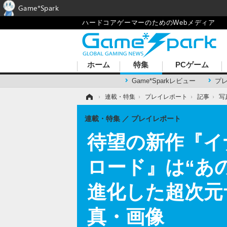
Game*Spark
ハードコアゲーマーのためのWebメディア
ホーム
特集
PCゲーム
Game*Sparkレビュー
プ
ホーム
›
連載・特集
›
プレイレポート
›
記事
›
写
連載・特集
プレイレポート
待望の新作『イ
ロード』は“あ
進化した超次元サ
真・画像