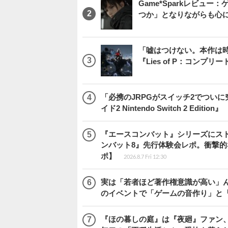
Game*Sparkレビュー：ゲ
つか」となりながらも心
「嘘はつけない。本作は
『Lies of P：コンプリ
「必携のJRPGがスイッチ2でつい
イド2 Nintendo Switch 2 Edition』
『エースコンバット』シリーズにス
ンバット8』先行体験会レポ。衝撃
ポ】
2026.8.7 Fri 12:30
実は「若者ほど著作権意識が高い」
のイベントで「ゲームの音作り」と
『ほの暮しの庭』は『夜廻』ファン、