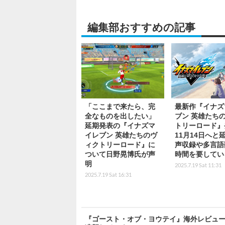
編集部おすすめの記事
「ここまで来たら、完
最新作『イナズ
全なものを出したい」
ブン 英雄たち
延期発表の『イナズマ
トリーロード』
イレブン 英雄たちのヴ
11月14日へと
ィクトリーロード』に
声収録や多言語
ついて日野晃博氏が声
時間を要してい
明
2025.7.19 Sat 11:31
2025.7.19 Sat 16:31
『ゴースト・オブ・ヨウテイ』海外レビューハイス