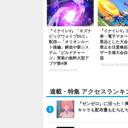
『イナイレV』「キズナ
『イナイレV』
ビッグウェイブDLC」
券・電子マネー
配信―「オリオンルー
景品とした大会
ト後編」解放や新シス
禁止を注意喚起
テム「ビルドチャー
ザー主催大会自
ジ」実装の無料大型ア
迎
プデ第4弾
2026.2.26 Thu 20:43
2026.3.31 Tue 21:54
連載・特集 アクセスランキ
『ゼンゼロ』に沼った！
キャラも配布量もむちむ