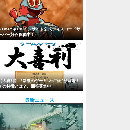
Game*Spark/インサイド公式ディスコードサ
ーバー好評稼働中！
【大喜利】『新種のゲーミング“蚊”が登場！
その特徴とは？』回答募集中！
最新ニュース