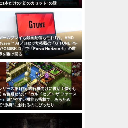
に1本だけの“幻のカセット”の話
ゲームプレイも録画配信もこれ1台。AMD
Ryzen™ AIプロセッサ搭載の「G TUNE P5-
A7G60BK-D」で『Forza Horizon 6』の世
界を駆け回る
シリーズ第1作が現行機向けに復活！懐かし
くも色褪せない『カルドセプト ザ ファース
ト』遊びやすい機能も搭載で、あらため
て“原典”に触れるのにぴったり