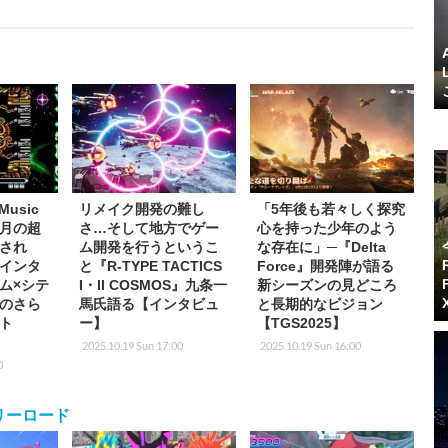
Music
リメイク開発の難し
「5年後も若々しく探究
ヶ月の超
さ…そして地方でゲー
心を持った少年のよう
され
ム開発を行うというこ
な存在に」─『Delta
インタ
と『R-TYPE TACTICS
Force』開発陣が語る
ム×シテ
I・II COSMOS』九条一
新シーズンの見どころ
のさら
馬氏語る【インタビュ
と長期的なビジョン
ト
ー】
【TGS2025】
2025.10.19 Sun 17:00
2025.10.19 Sun 16:00
0
リーロード