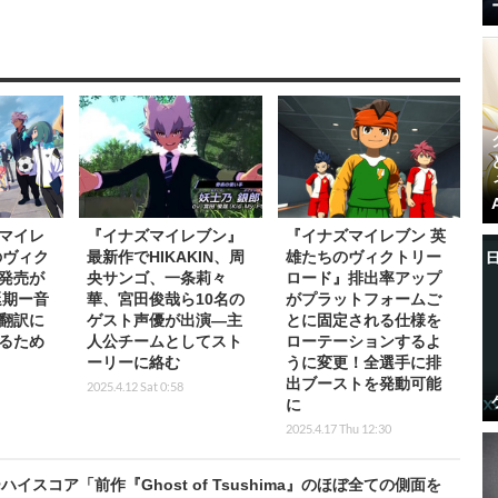
マイレ
『イナズマイレブン』
『イナズマイレブン 英
のヴィク
最新作でHIKAKIN、周
雄たちのヴィクトリー
発売が
央サンゴ、一条莉々
ロード』排出率アップ
延期ー音
華、宮田俊哉ら10名の
がプラットフォームご
翻訳に
ゲスト声優が出演―主
とに固定される仕様を
るため
人公チームとしてスト
ローテーションするよ
ーリーに絡む
うに変更！全選手に排
出ブーストを発動可能
2025.4.12 Sat 0:58
に
2025.4.17 Thu 12:30
コア「前作『Ghost of Tsushima』のほぼ全ての側面を