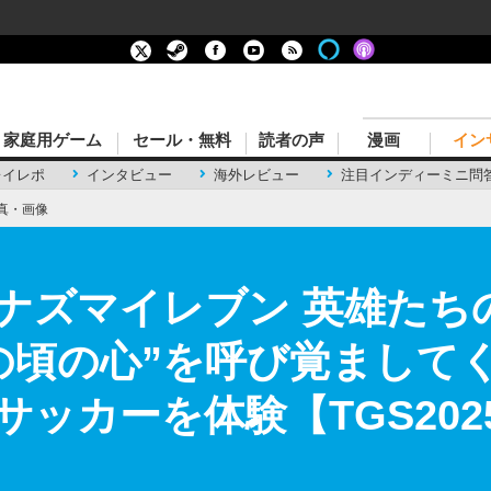
家庭用ゲーム
セール・無料
読者の声
漫画
イン
レイレポ
インタビュー
海外レビュー
注目インディーミニ問
真・画像
ナズマイレブン 英雄たち
の頃の心”を呼び覚まして
ッカーを体験【TGS2025