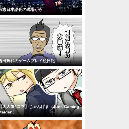
有志日本語化の現場から
吉田輝和のゲームプレイ絵日記
【大人気4コマ】じゃんげま（Junk Gaming
Maiden）