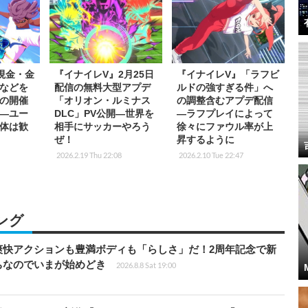
現金・金
『イナイレV』2月25日
『イナイレV』「ラフビ
などを
配信の無料大型アプデ
ルドの強すぎる件」へ
の開催
「オリオン・ルミナス
の調整含むアプデ配信
―ユー
DLC」PV公開―世界を
―ラフプレイによって
体は歓
相手にサッカーやろう
徐々にファウル率が上
ぜ！
昇するように
2026.2.19 Thu 22:08
2026.2.10 Tue 22:47
ング
爽快アクションも豊満ボディも「らしさ」だ！2周年記念で新
ちなのでいまが始めどき
2026.8.8 Sat 19:00