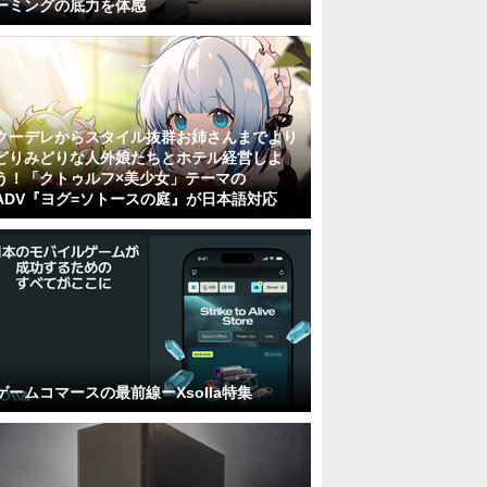
ーミングの底力を体感
クーデレからスタイル抜群お姉さんまでより
どりみどりな人外娘たちとホテル経営しよ
う！「クトゥルフ×美少女」テーマの
ADV『ヨグ=ソトースの庭』が日本語対応
ゲームコマースの最前線ーXsolla特集