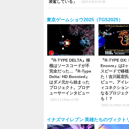
凌駕している」
2025.9.26 Fri 0:38
東京ゲームショウ2025（TGS2025）
『R-TYPE DELTA』移
『R-TYPE DX: 
植はソースコードが不
Encore』は2
完全だった…『R-Type
スピードで移植
Delta: HD Boosted』
た！吉川延宏氏
はダメ元から始まった
ビュー。アイレ
プロジェクト。プロデ
ィコネクション
ューサーインタビュー
なるプロジェク
も！？
2025.11.3 Mon 17:00
2025.11.3 Mon 16:3
イナズマイレブン 英雄たちのヴィクト