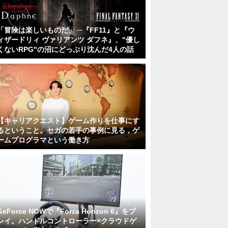
「冒険は楽しいものだ」 ─『FF11』と『ウ
ィザードリィ ヴァリアンツ ダフネ』、"優し
くないRPG"の沼にどっぷり沈んだ4人の話
【キャリアクエスト】ゲーム作りを仕事にす
るということ。セガの若手の事例に見る，ゲ
ームプログラマという働き方
GeForce NOWで『Forza Horizon 6』をプ
レイ。ハンドルコントローラー×クラウドゲ