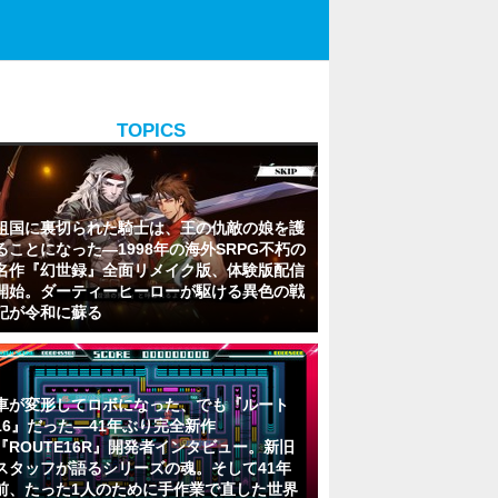
TOPICS
祖国に裏切られた騎士は、王の仇敵の娘を護
ることになった―1998年の海外SRPG不朽の
名作『幻世録』全面リメイク版、体験版配信
開始。ダーティーヒーローが駆ける異色の戦
記が令和に蘇る
車が変形してロボになった、でも『ルート
16』だった―41年ぶり完全新作
『ROUTE16R』開発者インタビュー。新旧
スタッフが語るシリーズの魂。そして41年
前、たった1人のために手作業で直した世界