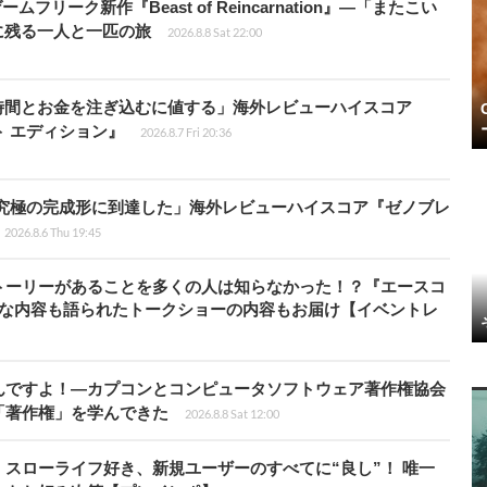
ームフリーク新作『Beast of Reincarnation』―「またこい
に残る一人と一匹の旅
2026.8.8 Sat 22:00
時間とお金を注ぎ込むに値する」海外レビューハイスコア
ート エディション』
2026.8.7 Fri 20:36
に究極の完成形に到達した」海外レビューハイスコア『ゼノブレ
2026.8.6 Thu 19:45
トーリーがあることを多くの人は知らなかった！？『エースコ
的な内容も語られたトークショーの内容もお届け【イベントレ
んですよ！―カプコンとコンピュータソフトウェア著作権協会
「著作権」を学んできた
2026.8.8 Sat 12:00
スローライフ好き、新規ユーザーのすべてに“良し”！ 唯一