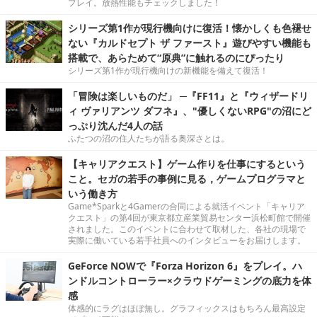
プレイ。放熱性能もチェックしました！
シリーズ第1作が現行機向けに復活！懐かしくも色褪せ
ない『カルドセプト ザ ファースト』遊びやすい機能も
搭載で、あらためて“原典”に触れるのにぴったり
シリーズ第1作が現行機向けの新機能を備えて復活！
「冒険は楽しいものだ」 ─『FF11』と『ウィザードリ
ィ ヴァリアンツ ダフネ』、"優しくないRPG"の沼にど
っぷり沈んだ4人の話
ふたつの沼の住人たちが語る奥深さとは。
【キャリアクエスト】ゲーム作りを仕事にするという
こと。セガの若手の事例に見る，ゲームプログラマと
いう働き方
Game*Sparkと4Gamerの合同による就活イベント「キャリア
クエスト」の第4回が東京都立産業貿易センター浜松町館で開催
されました。このイベントに合わせて取材した、各社の現場で
実際に働いている若手社員へのインタビューをお届けします。
GeForce NOWで『Forza Horizon 6』をプレイ。ハ
ンドルコントローラー×クラウドゲーミングの底力を体
感
体感的にラグはほぼ無し。グラフィックスはもちろん最高設定