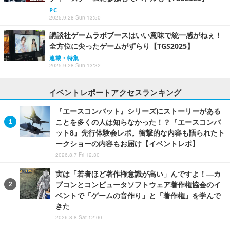
PC
2025.9.28 Sun 13:50
講談社ゲームラボブースはいい意味で統一感がねぇ！
全方位に尖ったゲームがずらり【TGS2025】
連載・特集
2025.9.28 Sun 13:32
イベントレポートアクセスランキング
『エースコンバット』シリーズにストーリーがある
ことを多くの人は知らなかった！？『エースコンバ
ット8』先行体験会レポ。衝撃的な内容も語られたト
ークショーの内容もお届け【イベントレポ】
2026.8.7 Fri 12:30
実は「若者ほど著作権意識が高い」んですよ！―カ
プコンとコンピュータソフトウェア著作権協会のイ
ベントで「ゲームの音作り」と「著作権」を学んで
きた
2026.8.8 Sat 12:00