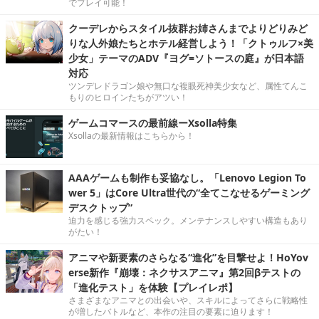
でプレイ可能！
クーデレからスタイル抜群お姉さんまでよりどりみど
りな人外娘たちとホテル経営しよう！「クトゥルフ×美
少女」テーマのADV『ヨグ=ソトースの庭』が日本語
対応
ツンデレドラゴン娘や無口な複眼死神美少女など、属性てんこ
もりのヒロインたちがアツい！
ゲームコマースの最前線ーXsolla特集
Xsollaの最新情報はこちらから！
AAAゲームも制作も妥協なし。「Lenovo Legion To
wer 5」はCore Ultra世代の“全てこなせるゲーミング
デスクトップ”
迫力を感じる強力スペック。メンテナンスしやすい構造もあり
がたい！
アニマや新要素のさらなる“進化”を目撃せよ！HoYov
erse新作『崩壊：ネクサスアニマ』第2回βテストの
「進化テスト」を体験【プレイレポ】
さまざまなアニマとの出会いや、スキルによってさらに戦略性
が増したバトルなど、本作の注目の要素に迫ります！