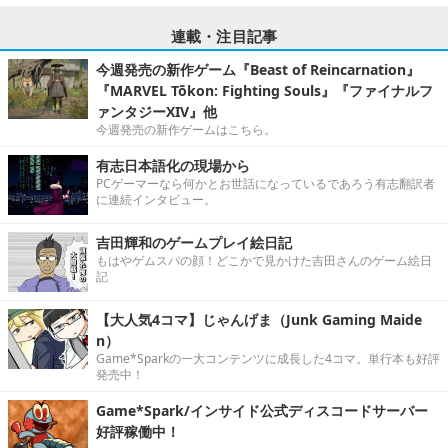
連載・注目記事
今週発売の新作ゲーム『Beast of Reincarnation』
『MARVEL Tōkon: Fighting Souls』『ファイナルフ
ァンタジーXIV』他
今週発売の新作ゲームはこちら。
有志日本語化の現場から
PCゲーマーなら何かとお世話になっているであろう有志翻訳者
に連続インタビュー。
吉田輝和のゲームプレイ絵日記
もはやゲムスパの顔！どこかで見かけた吉田さんのゲーム絵日
記
【大人気4コマ】じゃんげま（Junk Gaming Maide
n）
Game*Sparkの一大コンテンツに成長した4コマ。単行本も好評
発売中！
Game*Spark/インサイド公式ディスコードサーバー
好評稼働中！