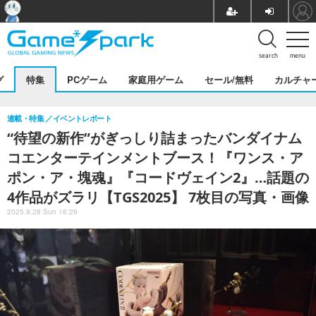
search
menu
グ
特集
PCゲーム
家庭用ゲーム
セール/無料
カルチャ
連載・特集
イベントレポート
“待望の新作”がぎっしり詰まったバンダイナム
コエンターテインメントブース！『ワンス・ア
ポン・ア・塊魂』『コードヴェイン2』…話題の
4作品がズラリ【TGS2025】 7枚目の写真・画像
2025.9.28 Sun 16:29