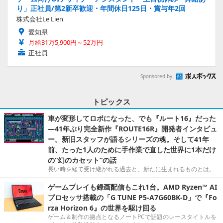
り」正社員/第2新卒歓迎・年間休日125日・賞与年2回
株式会社Le Lien
愛知県
月給31万5,900円～52万円
正社員
Sponsored by
トピックス
車が変形してロボになった、でも『ルート16』だった
―41年ぶり完全新作『ROUTE16R』開発者インタビュ
ー。新旧スタッフが語るシリーズの魂。そして41年
前、たった1人のために手作業で直した世界に1本だけ
の“幻のカセット”の話
長い時を経て受け継がれる過去と、新たに生まれるものとは。
ゲームプレイも録画配信もこれ1台。AMD Ryzen™ AI
プロセッサ搭載の「G TUNE P5-A7G60BK-D」で『Fo
rza Horizon 6』の世界を駆け回る
ゲーム＆制作の拠点となるノートPCで話題のレースタイトルを