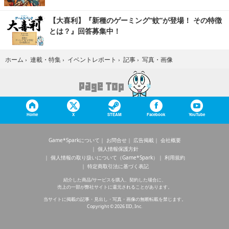
【大喜利】『新種のゲーミング“蚊”が登場！ その特徴
とは？』回答募集中！
写真・画像
ホーム
›
連載・特集
›
イベントレポート
›
記事
›
Home
X
STEAM
Facebook
YouTube
Game*Sparkについて
お問合せ
広告掲載
会社概要
個人情報保護方針
個人情報の取り扱いについて（Game*Spark）
利用規約
特定商取引法に基づく表記
紹介した商品/サービスを購入、契約した場合に、
売上の一部が弊社サイトに還元されることがあります。
当サイトに掲載の記事・見出し・写真・画像の無断転載を禁じます。
Copyright © 2026 IID, Inc.