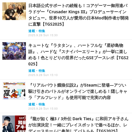
日本語公式サポートの続報も！コアゲーマー御用達パ
ラドゲー『Crusader Kings III』プロデューサーイン
タビュー。世界10万人が愛用の日本Mod制作者が開発
に直撃【TGS2025】
連載・特集
2025.9.28 Sun 15:30
キュートな『ラタタン』、ハートフルな『星砂島物
語』、ハードな『スナイパーエリート』が一挙に楽し
める！色とりどりの世界だったGSEブースレポ【TGS2
025】
連載・特集
2025.9.28 Sun 15:10
『リアルバウト餓狼伝説2』がSteamに登場―アツい
駆け引きのバトルがオンラインで楽しめる！隠しキャ
ラ「アルフレッド」も使用可能で充実の内容
連載・特集
2025.9.28 Sun 15:00
『龍が如く 極3 / 3外伝 Dark Ties』に和田アキ子さん
が出演決定！一緒にプレイスポットで遊べるほか、レ
ディースチームに参加してバトルも【TGS2025】