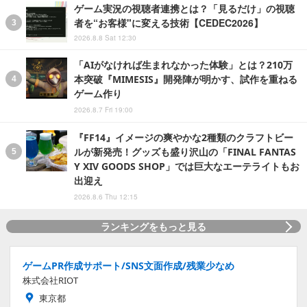
ゲーム実況の視聴者連携とは？「見るだけ」の視聴
者を“お客様"に変える技術【CEDEC2026】
2026.8.8 Sat 12:30
「AIがなければ生まれなかった体験」とは？210万
本突破『MIMESIS』開発陣が明かす、試作を重ねる
ゲーム作り
2026.8.7 Fri 19:00
『FF14』イメージの爽やかな2種類のクラフトビー
ルが新発売！グッズも盛り沢山の「FINAL FANTAS
Y XIV GOODS SHOP」では巨大なエーテライトもお
出迎え
2026.8.6 Thu 12:15
ランキングをもっと見る
ゲームPR作成サポート/SNS文面作成/残業少なめ
株式会社RIOT
東京都