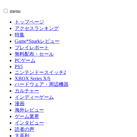
menu
トップページ
アクセスランキング
特集
Game*Sparkレビュー
プレイレポート
無料配布・セール
PCゲーム
PS5
ニンテンドースイッチ2
XBOX Series X|S
ハードウェア・周辺機器
カルチャー
インディーゲーム
漫画
海外レビュー
ゲーム業界
インタビュー
読者の声
大喜利