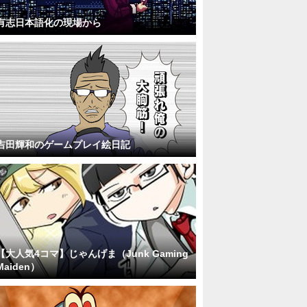
有志日本語化の現場から
吉田輝和のゲームプレイ絵日記
【大人気4コマ】じゃんげま（Junk Gaming
Maiden）