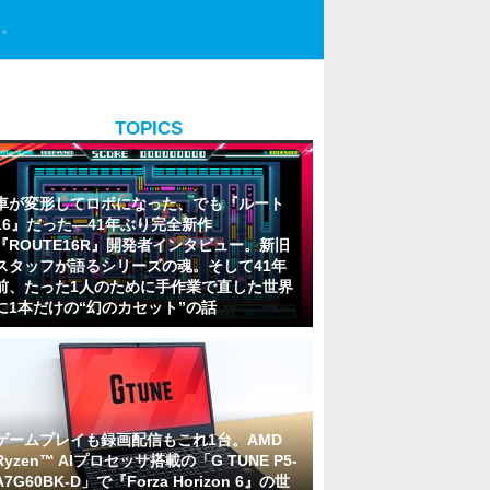
す。
TOPICS
車が変形してロボになった、でも『ルート
16』だった―41年ぶり完全新作
『ROUTE16R』開発者インタビュー。新旧
スタッフが語るシリーズの魂。そして41年
前、たった1人のために手作業で直した世界
に1本だけの“幻のカセット”の話
ゲームプレイも録画配信もこれ1台。AMD
Ryzen™ AIプロセッサ搭載の「G TUNE P5-
A7G60BK-D」で『Forza Horizon 6』の世