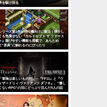
界を駆け回る
シリーズ第1作が現行機向けに復活！懐かし
くも色褪せない『カルドセプト ザ ファース
ト』遊びやすい機能も搭載で、あらため
て“原典”に触れるのにぴったり
「冒険は楽しいものだ」 ─『FF11』と『ウ
ィザードリィ ヴァリアンツ ダフネ』、"優し
くないRPG"の沼にどっぷり沈んだ4人の話