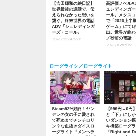
【吉田輝和の絵日記】
高評価ノベルA
世界最後の通話で、伝
ュレディンガー
えられなかった想いを
ール』メタスコ
繋ぐ。終末世界の電話
で「2026上半
ADV『シュレディンガ
ゲーム」にて1
ーズ・コール』
出。世界が終わ
ノ秒前の電話
2026.7.11 Sat 22:00
2026.7.8 Wed 15:15
ローグライク／ローグライト
Steam92%好評！ヤン
【999円→0円
デレの女の子に愛され
と「下」にしか
て死ぬまでチンチロリ
いダンジョン探
ン？な血抜きダイスロ
キ構築ローグラ
ーグライト『メンヘラ
『Right and 