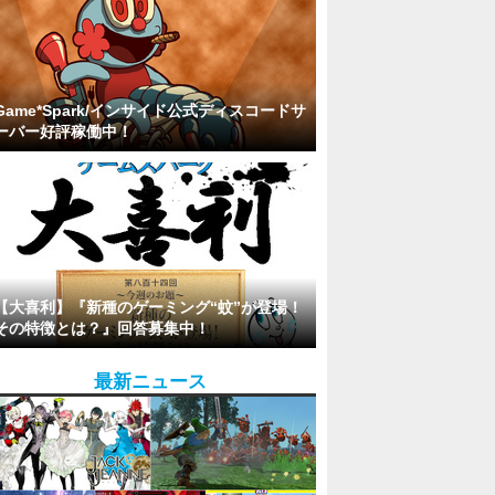
Game*Spark/インサイド公式ディスコードサ
ーバー好評稼働中！
【大喜利】『新種のゲーミング“蚊”が登場！
その特徴とは？』回答募集中！
最新ニュース