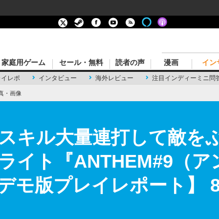
家庭用ゲーム
セール・無料
読者の声
漫画
イン
レイレポ
インタビュー
海外レビュー
注目インディーミニ問
真・画像
スキル大量連打して敵を
ライト『ANTHEM#9（
デモ版プレイレポート】 