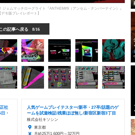
ジェムマッチローグライト『ANTHEM#9（アンセム・ナンバーナイン）』
【デモ版プレイレポート】
この記事へ戻る
8/16
正社
人気ゲームプレイテスター/新卒・27卒/話題のゲ
5日・
ームを試遊検証/残業ほぼ無し/新宿区新宿3丁目
株式会社キソシン
東京都
月給25万1,600円～32万円