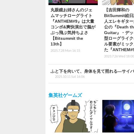
丸眼鏡お姉さんのジェ
【吉田輝和の
ムマッチローグライト
BitSummit絵
『ANTHEM#9』は大量
人エレキギター
コンボ&爽快演出で脳が
公の『Death th
ぶっ飛ぶ気持ちよさ
Guitar』・デ
【Bitsummit the
型ローグライク
13th】
ル要素がミック
た『ANTHEM#
2025.7.28 Mon 16:15
2023.7.26 Wed 18:00
ふと下を向いて、身体を見て照れる―サイバー
2025.10.11 Sat 16:06
集英社ゲームズ