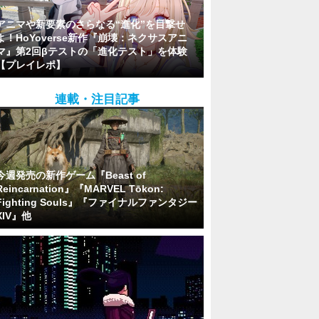
アニマや新要素のさらなる“進化”を目撃せ
よ！HoYoverse新作『崩壊：ネクサスアニ
マ』第2回βテストの「進化テスト」を体験
【プレイレポ】
連載・注目記事
今週発売の新作ゲーム『Beast of
Reincarnation』『MARVEL Tōkon:
Fighting Souls』『ファイナルファンタジー
XIV』他