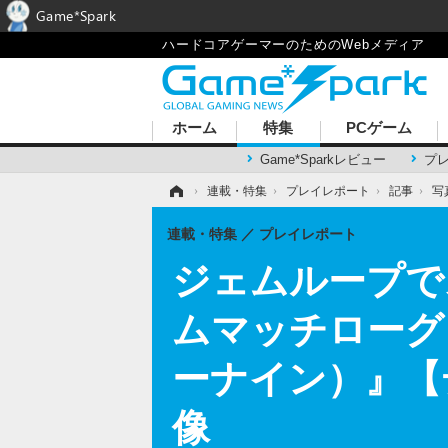
Game*Spark
ハードコアゲーマーのためのWebメディア
ホーム
特集
PCゲーム
Game*Sparkレビュー
プ
ホーム
›
連載・特集
›
プレイレポート
›
記事
›
写
連載・特集
プレイレポート
ジェムループで
ムマッチローグ
ーナイン）』【
像