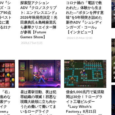
DV『シ
探索型アクション
コロナ禍の「電話で救
ズ・コ
ADV『クロノスクリプ
われた」体験から生ま
ア90点
ト: エンドレスエンド』
れた―“ボタンを押す意
期ベスト
2026年秋発売決定！光
味”を5年弱突き詰めた
位に選
田康典氏＆島崎麻里氏
新作ADV『シュレディ
る21ナ
ら豪華クリエイター陣
ンガーズ・コール』
が参画【Future
【インタビュー】
Games Show】
2026.5.25 Mon 12:00
2026.6.7 Sun 5:25
】「右」
昼は選挙活動、夜は犯
借金5,000兆円で返済期
進めな
罪組織の壊滅！邪悪な
間は30分！？ローグラ
索デッ
現職大統領に立ち向か
イト工場ビルダー
イク
うため働いて働いてま
『Lazy Witch's
Down』
いるローグライク
Factory』8月21日