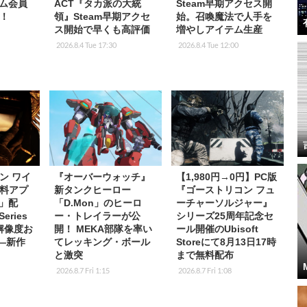
イム会員
ACT『タカ派の大統
Steam早期アクセス開
！
領』Steam早期アクセ
始。召喚魔法で人手を
ス開始で早くも高評価
増やしアイテム生産
2026.8.4 Tue 17:30
2026.8.4 Tue 12:00
ン ワイ
『オーバーウォッチ』
【1,980円→0円】PC版
料アプ
新タンクヒーロー
『ゴーストリコン フュ
s」配
「D.Mon」のヒーロ
ーチャーソルジャー』
eries
ー・トレイラーが公
シリーズ25周年記念セ
K解像度お
開！ MEKA部隊を率い
ール開催のUbisoft
応―新作
てレッキング・ボール
Storeにて8月13日17時
と激突
まで無料配布
2026.8.7 Fri 1:15
2026.8.7 Fri 1:08