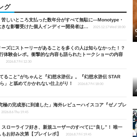
ング
苦しいところ支払った数年分がすべて無駄に―Monotype・
大きな影響受けた個人インディー開発者は…
2025.12.17 Wed 18:00
リーズにストーリーがあることを多くの人は知らなかった！？
先行体験会レポ。衝撃的な内容も語られたトークショーの内容
】
2026.8.7 Fri 12:30
てること”がちゃんと『幻想水滸伝』。『幻想水滸伝 STAR
から」と舐めてかかれない仕上がり！
2026.8.7 Fri 18:00
に究極の完成形に到達した」海外レビューハイスコア『ゼノブレ
2026.8.6 Thu 19:45
スローライフ好き、新規ユーザーのすべてに“良し”！ 唯一
しもお好み次第【プレイレポ】
2026.8.7 Fri 19:45