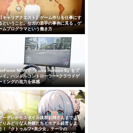
【キャリアクエスト】ゲーム作りを仕事にす
るということ。セガの若手の事例に見る，ゲ
ームプログラマという働き方
GeForce NOWで『Forza Horizon 6』をプ
レイ。ハンドルコントローラー×クラウドゲ
ーミングの底力を体感
クーデレからスタイル抜群お姉さんまでより
どりみどりな人外娘たちとホテル経営しよ
う！「クトゥルフ×美少女」テーマの