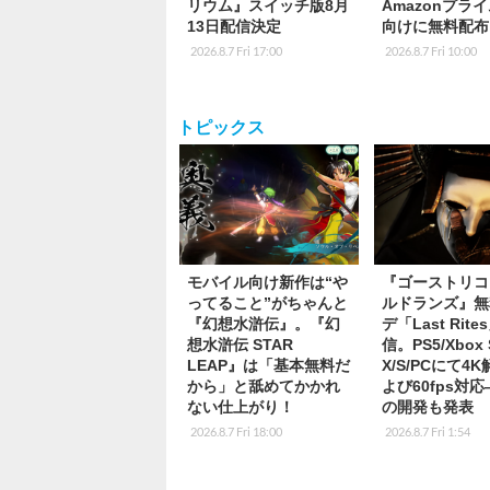
リウム』スイッチ版8月
Amazonプラ
13日配信決定
向けに無料配布
2026.8.7 Fri 17:00
2026.8.7 Fri 10:00
トピックス
モバイル向け新作は“や
『ゴーストリコ
ってること”がちゃんと
ルドランズ』無
『幻想水滸伝』。『幻
デ「Last Rite
想水滸伝 STAR
信。PS5/Xbox S
LEAP』は「基本無料だ
X/S/PCにて4
から」と舐めてかかれ
よび60fps対
ない仕上がり！
の開発も発表
2026.8.7 Fri 18:00
2026.8.7 Fri 1:54