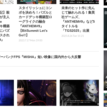
スタイリッシュにコン
未来のヒット作に先ん
日記】殺
ボを決めろ！パズルと
じて触れられる！集英
が主人
カードデッキ構築型ロ
社ゲームズ、
e
ーグライクの融合
『ANTHEM#9』など5
ッキ構築
『ANTHEM#9』
タイトルを
にパズ
【BitSummit Let’s
「TGS2025」出展
スされ
Go!!】
2025.8.26 Tue 15:21
9』
2023.7.17 Mon 19:00
パンクFPS『MISHA』短い映像に国内外から大反響