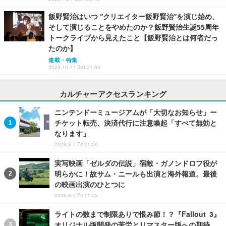
飯野賢治はいつ “クリエイター飯野賢治”を演じ始め、
そして演じることをやめたのか？飯野賢治生誕55周年
トークライブから見えたこと【飯野賢治とは何者だっ
たのか】
連載・特集
2025.10.11 Sat 21:00
カルチャーアクセスランキング
ニンテンドーミュージアムが「大切なお知らせ」ー
チケット転売、決済代行に注意喚起「すべて無効と
なります」
2026.8.7 Fri 21:00
実写映画「ゼルダの伝説」宿敵・ガノンドロフ役が
明らかに！故サム・ニールも出演と海外報道。最後
の映画出演のひとつに
2026.8.7 Fri 11:05
ライトの数まで制限ありで恨み節！？『Fallout 3』
オリジナル版開発の苦労とリマスター版への期待。