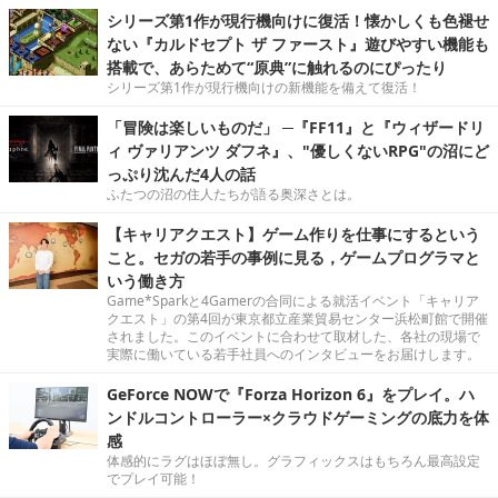
シリーズ第1作が現行機向けに復活！懐かしくも色褪せ
ない『カルドセプト ザ ファースト』遊びやすい機能も
搭載で、あらためて“原典”に触れるのにぴったり
シリーズ第1作が現行機向けの新機能を備えて復活！
「冒険は楽しいものだ」 ─『FF11』と『ウィザードリ
ィ ヴァリアンツ ダフネ』、"優しくないRPG"の沼にど
っぷり沈んだ4人の話
ふたつの沼の住人たちが語る奥深さとは。
【キャリアクエスト】ゲーム作りを仕事にするという
こと。セガの若手の事例に見る，ゲームプログラマと
いう働き方
Game*Sparkと4Gamerの合同による就活イベント「キャリア
クエスト」の第4回が東京都立産業貿易センター浜松町館で開催
されました。このイベントに合わせて取材した、各社の現場で
実際に働いている若手社員へのインタビューをお届けします。
GeForce NOWで『Forza Horizon 6』をプレイ。ハ
ンドルコントローラー×クラウドゲーミングの底力を体
感
体感的にラグはほぼ無し。グラフィックスはもちろん最高設定
でプレイ可能！