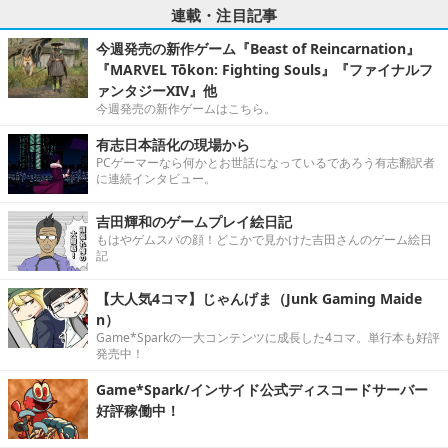
連載・注目記事
今週発売の新作ゲーム『Beast of Reincarnation』
『MARVEL Tōkon: Fighting Souls』『ファイナルフ
ァンタジーXIV』他
今週発売の新作ゲームはこちら。
有志日本語化の現場から
PCゲーマーなら何かとお世話になっているであろう有志翻訳者
に連続インタビュー。
吉田輝和のゲームプレイ絵日記
もはやゲムスパの顔！どこかで見かけた吉田さんのゲーム絵日
記
【大人気4コマ】じゃんげま（Junk Gaming Maide
n）
Game*Sparkの一大コンテンツに成長した4コマ。単行本も好評
発売中！
Game*Spark/インサイド公式ディスコードサーバー
好評稼働中！