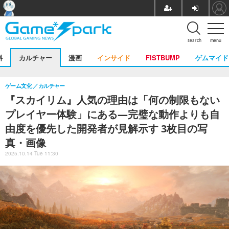
search
menu
料
カルチャー
漫画
インサイド
FISTBUMP
ゲムマイド
ゲーム文化
カルチャー
『スカイリム』人気の理由は「何の制限もない
プレイヤー体験」にある―完璧な動作よりも自
由度を優先した開発者が見解示す 3枚目の写
真・画像
2025.10.14 Tue 11:30