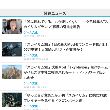
関連ニュース
「私は疲れている、もう楽しくない」―今年89歳の“ス
カイリムグランマ”再度の引退を報告
ゲーム文化
2025.9.30 Tue 10:34
『スカイリムSE』1日の最大Modダウンロード数が2,1
00万突破！人気Modリストが背景か？
ゲーム文化
2025.5.21 Wed 23:28
『スカイリムSE』大型Mod「Skyblivion」制作チーム
がベセスダ本社に招待される―トッド・ハワード氏と
も面会
ゲーム文化
2025.5.20 Tue 7:00
「やっと目が覚めたか」初『スカイリム』に挑む31歳
プレイヤーを見守るドラゴンボーン達
ゲーム文化
2025.4.21 Mon 23:43