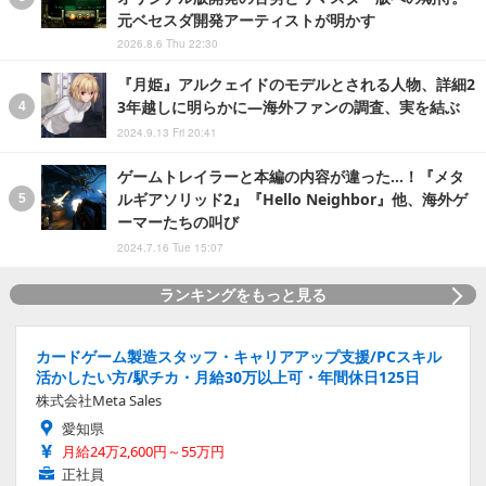
元ベセスダ開発アーティストが明かす
2026.8.6 Thu 22:30
『月姫』アルクェイドのモデルとされる人物、詳細2
3年越しに明らかに―海外ファンの調査、実を結ぶ
2024.9.13 Fri 20:41
ゲームトレイラーと本編の内容が違った…！『メタ
ルギアソリッド2』『Hello Neighbor』他、海外ゲ
ーマーたちの叫び
2024.7.16 Tue 15:07
ランキングをもっと見る
カードゲーム製造スタッフ・キャリアアップ支援/PCスキル
活かしたい方/駅チカ・月給30万以上可・年間休日125日
株式会社Meta Sales
愛知県
月給24万2,600円～55万円
正社員