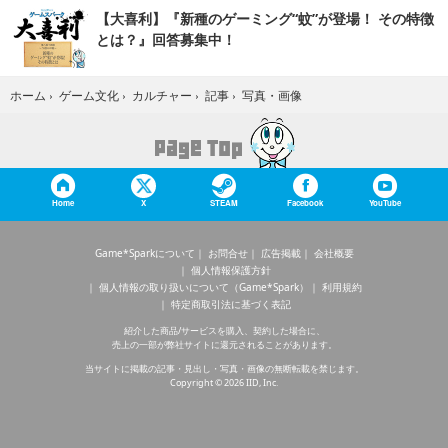
【大喜利】『新種のゲーミング“蚊”が登場！ その特徴
とは？』回答募集中！
写真・画像
ホーム
›
ゲーム文化
›
カルチャー
›
記事
›
Home
X
STEAM
Facebook
YouTube
Game*Sparkについて
お問合せ
広告掲載
会社概要
個人情報保護方針
個人情報の取り扱いについて（Game*Spark）
利用規約
特定商取引法に基づく表記
紹介した商品/サービスを購入、契約した場合に、
売上の一部が弊社サイトに還元されることがあります。
当サイトに掲載の記事・見出し・写真・画像の無断転載を禁じます。
Copyright © 2026 IID, Inc.