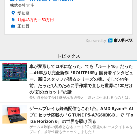
株式会社大斗
愛知県
月給43万円～50万円
正社員
Sponsored by
トピックス
車が変形してロボになった、でも『ルート16』だった
―41年ぶり完全新作『ROUTE16R』開発者インタビュ
ー。新旧スタッフが語るシリーズの魂。そして41年
前、たった1人のために手作業で直した世界に1本だけ
の“幻のカセット”の話
長い時を経て受け継がれる過去と、新たに生まれるものとは。
ゲームプレイも録画配信もこれ1台。AMD Ryzen™ AI
プロセッサ搭載の「G TUNE P5-A7G60BK-D」で『Fo
rza Horizon 6』の世界を駆け回る
ゲーム＆制作の拠点となるノートPCで話題のレースタイトルを
プレイ。放熱性能もチェックしました！