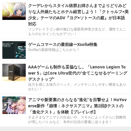
クーデレからスタイル抜群お姉さんまでよりどりみど
りな人外娘たちとホテル経営しよう！「クトゥルフ×美
少女」テーマのADV『ヨグ=ソトースの庭』が日本語
対応
ツンデレドラゴン娘や無口な複眼死神美少女など、属性てんこ
もりのヒロインたちがアツい！
ゲームコマースの最前線ーXsolla特集
Xsollaの最新情報はこちらから！
AAAゲームも制作も妥協なし。「Lenovo Legion To
wer 5」はCore Ultra世代の“全てこなせるゲーミング
デスクトップ”
迫力を感じる強力スペック。メンテナンスしやすい構造もあり
がたい！
アニマや新要素のさらなる“進化”を目撃せよ！HoYov
erse新作『崩壊：ネクサスアニマ』第2回βテストの
「進化テスト」を体験【プレイレポ】
さまざまなアニマとの出会いや、スキルによってさらに戦略性
が増したバトルなど、本作の注目の要素に迫ります！