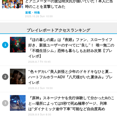
とアニメーターの渡辺明夫氏が描いていた！本人に当
時のことを直撃してみた
連載・特集
2025.10.26 Sun 10:00
プレイレポートアクセスランキング
『ほの暮しの庭』は『夜廻』ファン、スローライフ
好き、新規ユーザーのすべてに“良し”！ 唯一無二の
「不穏生活シム」恐怖も暮らしもお好み次第【プレ
イレポ】
2026.8.7 Fri 19:45
“色々デカい”美人妖怪と少年のドキドキなひと夏…
ハートフルホラーADV『八尺様がいた夏休み』プレ
イレポ
2026.8.2 Sun 19:00
『原神』スネージナヤを先行体験して分かった8のこ
と―場所によっては5秒で死ぬ極寒ゲージ、列車
は“ダイナミック途中下車”可能など自由度高め
2026.8.9 Sun 8:00