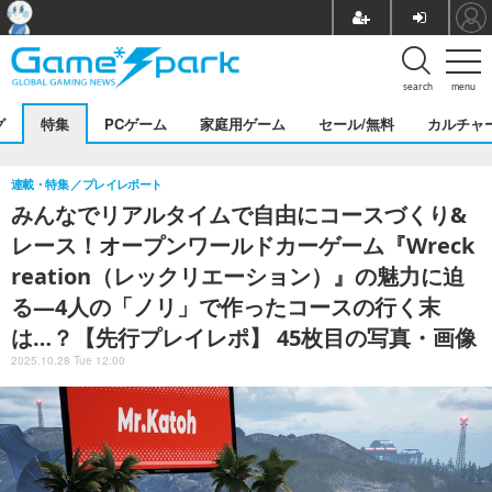
search
menu
グ
特集
PCゲーム
家庭用ゲーム
セール/無料
カルチャ
連載・特集
プレイレポート
みんなでリアルタイムで自由にコースづくり&
レース！オープンワールドカーゲーム『Wreck
reation（レックリエーション）』の魅力に迫
る―4人の「ノリ」で作ったコースの行く末
は…？【先行プレイレポ】 45枚目の写真・画像
2025.10.28 Tue 12:00