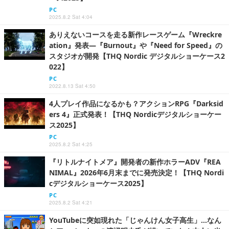
PC
2025.8.2 Sat 4:04
ありえないコースを走る新作レースゲーム『Wreckre
ation』発表―『Burnout』や『Need for Speed』の
スタジオが開発【THQ Nordic デジタルショーケース2
022】
PC
2022.8.13 Sat 4:50
4人プレイ作品になるかも？アクションRPG『Darksid
ers 4』正式発表！【THQ Nordicデジタルショーケー
ス2025】
PC
2025.8.2 Sat 4:25
『リトルナイトメア』開発者の新作ホラーADV『REA
NIMAL』2026年6月末までに発売決定！【THQ Nordi
cデジタルショーケース2025】
PC
2025.8.2 Sat 4:21
YouTubeに突如現れた「じゃんけん女子高生」…なん