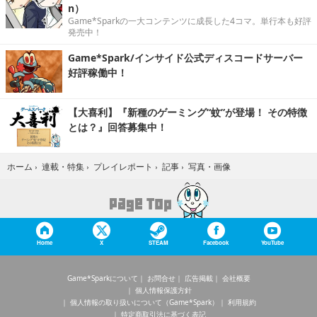
n）
Game*Sparkの一大コンテンツに成長した4コマ。単行本も好評
発売中！
Game*Spark/インサイド公式ディスコードサーバー
好評稼働中！
【大喜利】『新種のゲーミング“蚊”が登場！ その特徴
とは？』回答募集中！
写真・画像
ホーム
›
連載・特集
›
プレイレポート
›
記事
›
Home
X
STEAM
Facebook
YouTube
Game*Sparkについて
お問合せ
広告掲載
会社概要
個人情報保護方針
個人情報の取り扱いについて（Game*Spark）
利用規約
特定商取引法に基づく表記