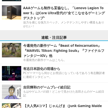
AAAゲームも制作も妥協なし。「Lenovo Legion To
wer 5」はCore Ultra世代の“全てこなせるゲーミング
デスクトップ”
迫力を感じる強力スペック。メンテナンスしやすい構造もあり
がたい！
連載・注目記事
今週発売の新作ゲーム『Beast of Reincarnation』
『MARVEL Tōkon: Fighting Souls』『ファイナルフ
ァンタジーXIV』他
今週発売の新作ゲームはこちら。
有志日本語化の現場から
PCゲーマーなら何かとお世話になっているであろう有志翻訳者
に連続インタビュー。
吉田輝和のゲームプレイ絵日記
もはやゲムスパの顔！どこかで見かけた吉田さんのゲーム絵日
記
【大人気4コマ】じゃんげま（Junk Gaming Maide