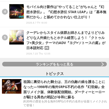
モバイル向け新作は“やってること”がちゃんと『幻
想水滸伝』。『幻想水滸伝 STAR LEAP』は「基本無
料だから」と舐めてかかれない仕上がり！
2026.8.7 Fri 18:00
クーデレからスタイル抜群お姉さんまでよりどりみ
どりな人外娘たちとホテル経営しよう！「クトゥル
フ×美少女」テーマのADV『ヨグ=ソトースの庭』が
日本語対応
PR
2026.7.23 Thu 12:05
ランキングをもっと見る
トピックス
祖国に裏切られた騎士は、王の仇敵の娘を護ることに
なった―1998年の海外SRPG不朽の名作『幻世録』全
面リメイク版、体験版配信開始。ダーティーヒーロー
が駆ける異色の戦記が令和に蘇る
約30年の歴史を誇る海外SRPGの不朽の名作が全面リメイクされ
て登場！