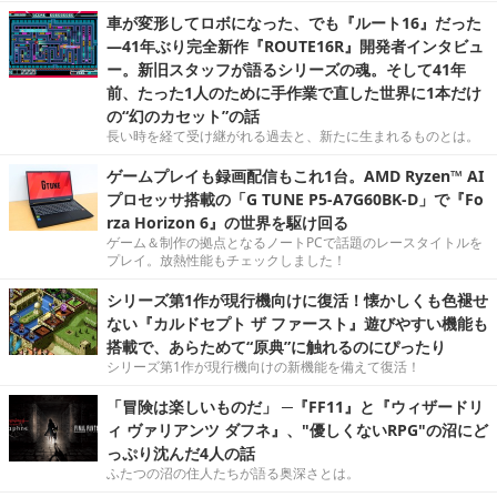
車が変形してロボになった、でも『ルート16』だった
―41年ぶり完全新作『ROUTE16R』開発者インタビュ
ー。新旧スタッフが語るシリーズの魂。そして41年
前、たった1人のために手作業で直した世界に1本だけ
の“幻のカセット”の話
長い時を経て受け継がれる過去と、新たに生まれるものとは。
ゲームプレイも録画配信もこれ1台。AMD Ryzen™ AI
プロセッサ搭載の「G TUNE P5-A7G60BK-D」で『Fo
rza Horizon 6』の世界を駆け回る
ゲーム＆制作の拠点となるノートPCで話題のレースタイトルを
プレイ。放熱性能もチェックしました！
シリーズ第1作が現行機向けに復活！懐かしくも色褪せ
ない『カルドセプト ザ ファースト』遊びやすい機能も
搭載で、あらためて“原典”に触れるのにぴったり
シリーズ第1作が現行機向けの新機能を備えて復活！
「冒険は楽しいものだ」 ─『FF11』と『ウィザードリ
ィ ヴァリアンツ ダフネ』、"優しくないRPG"の沼にど
っぷり沈んだ4人の話
ふたつの沼の住人たちが語る奥深さとは。