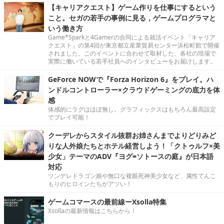
【キャリアクエスト】ゲーム作りを仕事にするという
こと。セガの若手の事例に見る，ゲームプログラマと
いう働き方
Game*Sparkと4Gamerの合同による就活イベント「キャリア
クエスト」の第4回が東京都立産業貿易センター浜松町館で開催
されました。このイベントに合わせて取材した、各社の現場で
実際に働いている若手社員へのインタビューをお届けします。
GeForce NOWで『Forza Horizon 6』をプレイ。ハ
ンドルコントローラー×クラウドゲーミングの底力を体
感
体感的にラグはほぼ無し。グラフィックスはもちろん最高設定
でプレイ可能！
クーデレからスタイル抜群お姉さんまでよりどりみど
りな人外娘たちとホテル経営しよう！「クトゥルフ×美
少女」テーマのADV『ヨグ=ソトースの庭』が日本語
対応
ツンデレドラゴン娘や無口な複眼死神美少女など、属性てんこ
もりのヒロインたちがアツい！
ゲームコマースの最前線ーXsolla特集
Xsollaの最新情報はこちらから！