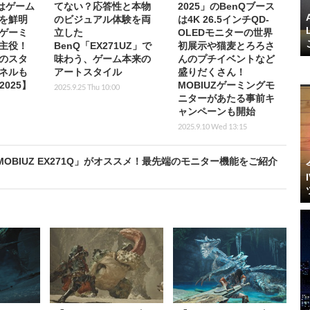
はゲーム
てない？応答性と本物
2025」のBenQブース
を鮮明
のビジュアル体験を両
は4K 26.5インチQD-
ゲーミ
立した
OLEDモニターの世界
主役！
BenQ「EX271UZ」で
初展示や猫麦とろろさ
のスタ
味わう、ゲーム本来の
んのプチイベントなど
ネルも
アートスタイル
盛りだくさん！
025】
MOBIUZゲーミングモ
2025.9.25 Thu 10:00
ニターがあたる事前キ
ャンペーンも開始
2025.9.10 Wed 13:15
「MOBIUZ EX271Q」がオススメ！最先端のモニター機能をご紹介