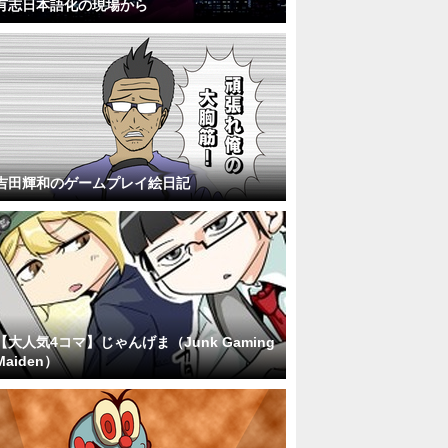
有志日本語化の現場から
吉田輝和のゲームプレイ絵日記
【大人気4コマ】じゃんげま（Junk Gaming
Maiden）