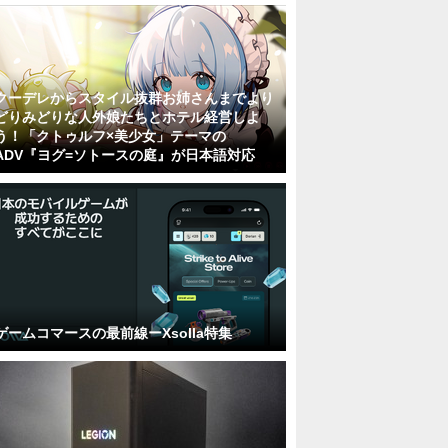
クーデレからスタイル抜群お姉さんまでより
どりみどりな人外娘たちとホテル経営しよ
う！「クトゥルフ×美少女」テーマの
ADV『ヨグ=ソトースの庭』が日本語対応
ゲームコマースの最前線ーXsolla特集