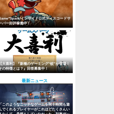
Game*Spark/インサイド公式ディスコードサ
ーバー好評稼働中！
【大喜利】『新種のゲーミング“蚊”が登場！
その特徴とは？』回答募集中！
最新ニュース
「このようなニッチなゲームを何十時間も遊
んでくれるプレイヤーがこれほどたくさんい