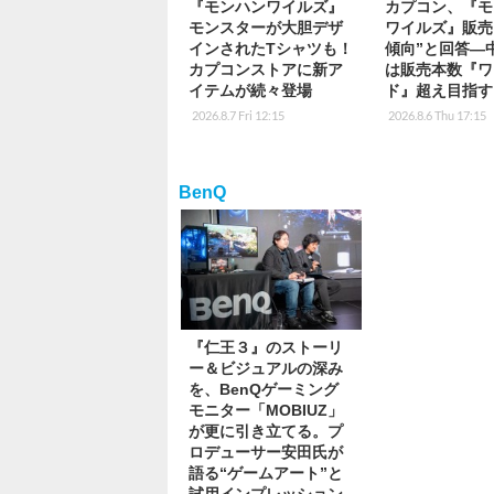
『モンハンワイルズ』
カプコン、『モ
モンスターが大胆デザ
ワイルズ』販売
インされたTシャツも！
傾向”と回答―
カプコンストアに新ア
は販売本数『ワ
イテムが続々登場
ド』超え目指す
2026.8.7 Fri 12:15
2026.8.6 Thu 17:15
BenQ
『仁王３』のストーリ
ー＆ビジュアルの深み
を、BenQゲーミング
モニター「MOBIUZ」
が更に引き立てる。プ
ロデューサー安田氏が
語る“ゲームアート”と