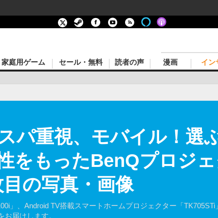
家庭用ゲーム
セール・無料
読者の声
漫画
イン
スパ重視、モバイル！選
性をもったBenQプロジ
枚目の写真・画像
3100i」、Android TV搭載スマートホームプロジェクター「TK70
力をお届けします。