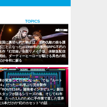
TOPICS
祖国に裏切られた騎士は、王の仇敵の娘を護
ることになった―1998年の海外SRPG不朽の
名作『幻世録』全面リメイク版、体験版配信
開始。ダーティーヒーローが駆ける異色の戦
記が令和に蘇る
車が変形してロボになった、でも『ルート
16』だった―41年ぶり完全新作
『ROUTE16R』開発者インタビュー。新旧
スタッフが語るシリーズの魂。そして41年
前、たった1人のために手作業で直した世界
に1本だけの“幻のカセット”の話