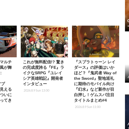
マルチ
これが無料配信!? 驚き
『スプラトゥーン レイ
風が舞
の完成度誇る『FE』ラ
ダース』の評価はいか
:
イクなSRPG『ユレイ
ほど？『鬼武者 Way of
t
シア英雄戦記』開発者
the Sword』聖地巡礼
アプ
インタビュー
に期待のモバイル向け
が見える
『幻水』など新作が目
2026.8.9 Sun 13:00
ついに
白押し！ゲムスパ注目
ってき
タイトルまとめ#4
2026.8.9 Sun 11:00