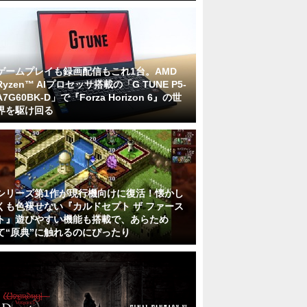
ゲームプレイも録画配信もこれ1台。AMD
Ryzen™ AIプロセッサ搭載の「G TUNE P5-
A7G60BK-D」で『Forza Horizon 6』の世
界を駆け回る
シリーズ第1作が現行機向けに復活！懐かし
くも色褪せない『カルドセプト ザ ファース
ト』遊びやすい機能も搭載で、あらため
て“原典”に触れるのにぴったり