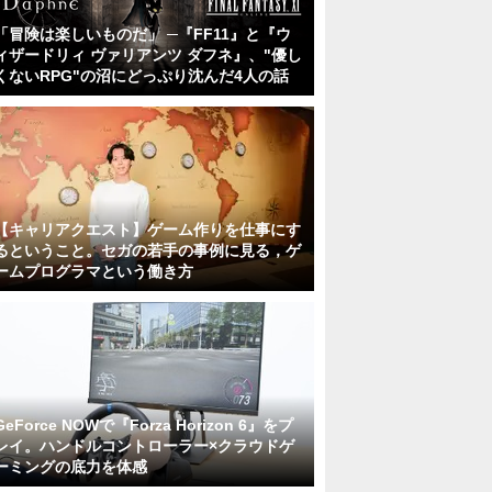
「冒険は楽しいものだ」 ─『FF11』と『ウ
ィザードリィ ヴァリアンツ ダフネ』、"優し
くないRPG"の沼にどっぷり沈んだ4人の話
【キャリアクエスト】ゲーム作りを仕事にす
るということ。セガの若手の事例に見る，ゲ
ームプログラマという働き方
GeForce NOWで『Forza Horizon 6』をプ
レイ。ハンドルコントローラー×クラウドゲ
ーミングの底力を体感