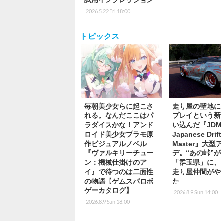
試用インプレッション
2026.5.22 Fri 18:00
トピックス
毎朝美少女らに起こさ
走り屋の聖地に
れる。なんだここはパ
プレイという新
ラダイスかな！アンド
い込んだ『JDM
ロイド美少女プラモ原
Japanese Drif
作ビジュアルノベル
Master』大型
『ヴァルキリーチュー
デ。“あの峠”
ン：機械仕掛けのア
「群玉県」に、
イ』で待つのは二面性
走り屋仲間がや
の物語【ゲムスパロボ
た
ゲーカタログ】
2026.8.9 Sun 14:00
2026.8.9 Sun 18:00