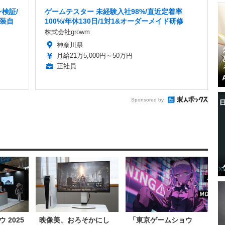
検証/
ゲームテスター 未経験入社98%/直近定着率
服装自
100%/年休130日/1対1&オーダーメイド研修
株式会社growm
神奈川県
月給21万5,000円～50万円
正社員
Sponsored by
 2025
映像美、おろそかにし
「東京ゲームショウ