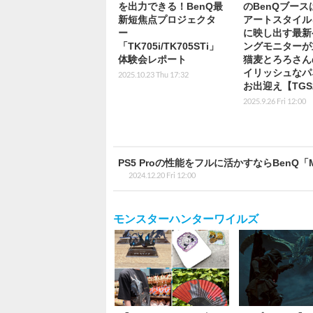
を出力できる！BenQ最
のBenQブース
新短焦点プロジェクタ
アートスタイル
ー
に映し出す最新
「TK705i/TK705STi」
ングモニターが
体験会レポート
猫麦とろろさん
イリッシュなパ
2025.10.23 Thu 17:32
お出迎え【TGS2
2025.9.26 Fri 12:00
PS5 Proの性能をフルに活かすならBenQ
2024.12.20 Fri 12:00
モンスターハンターワイルズ