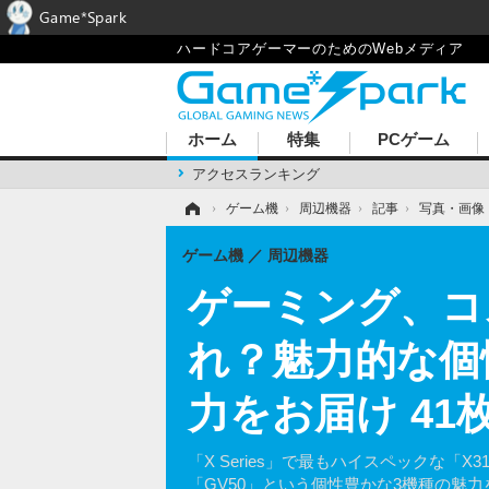
Game*Spark
ハードコアゲーマーのためのWebメディア
ホーム
特集
PCゲーム
アクセスランキング
ホーム
›
ゲーム機
›
周辺機器
›
記事
›
写真・画像
ゲーム機
周辺機器
ゲーミング、コ
れ？魅力的な個
力をお届け 41
「X Series」で最もハイスペックな「X
「GV50」という個性豊かな3機種の魅