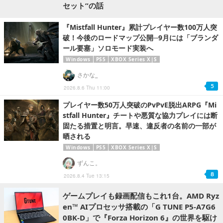
セット”の話
『Mistfall Hunter』累計プレイヤー数100万人突
破！今後のロードマップ公開─9月には「ブランダ
ール要塞」ソロモード実装へ
Windows
PS5
XBOX Series X|S
さかな_
5
2026.8.6 Thu 11:00
プレイヤー数50万人突破のPvPvE脱出ARPG『Mi
stfall Hunter』チートや悪質な協力プレイには断
固たる措置と明言。早速、違反者の名前の一部が
晒される
Windows
PS5
XBOX Series X|S
ずんこ。
8
2026.8.4 Tue 13:15
ゲームプレイも録画配信もこれ1台。AMD Ryz
en™ AIプロセッサ搭載の「G TUNE P5-A7G6
0BK-D」で『Forza Horizon 6』の世界を駆け