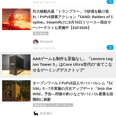
0
2026.6.7 Sun 7:00
巨大移動兵器「トランプラー」で砂漠を駆け巡
れ！PvPvE探索アクション『SAND: Raiders of S
ophie』Steam向けに6月10日リリース―現在サ
ーバーテストも実施中【SGF2026】
Windows
Mr.Katoh
2
2026.6.6 Sat 6:53
AAAゲームも制作も妥協なし。「Lenovo Leg
ion Tower 5」はCore Ultra世代の“全てこな
せるゲーミングデスクトップ”
オープンワールドPvPvE囚人サバイバルシム『SC
UM』5～7月実施の月次アップデート「Into the
Wild」予告―狩猟や釣りなどサバイバル要素を段
階的に刷新
Windows
インディーゲーム
松本鹿介