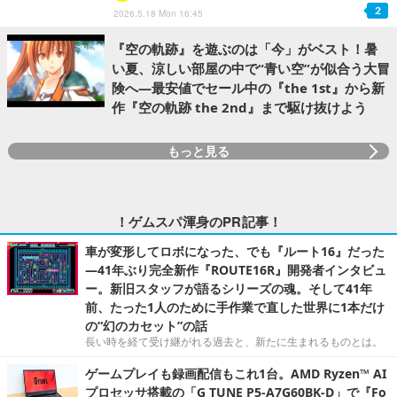
2
2026.5.18 Mon 16:45
『空の軌跡』を遊ぶのは「今」がベスト！暑
い夏、涼しい部屋の中で“青い空”が似合う大冒
険へ―最安値でセール中の『the 1st』から新
作『空の軌跡 the 2nd』まで駆け抜けよう
もっと見る
！ゲムスパ渾身のPR記事！
車が変形してロボになった、でも『ルート16』だった
―41年ぶり完全新作『ROUTE16R』開発者インタビュ
ー。新旧スタッフが語るシリーズの魂。そして41年
前、たった1人のために手作業で直した世界に1本だけ
の“幻のカセット”の話
長い時を経て受け継がれる過去と、新たに生まれるものとは。
ゲームプレイも録画配信もこれ1台。AMD Ryzen™ AI
プロセッサ搭載の「G TUNE P5-A7G60BK-D」で『Fo