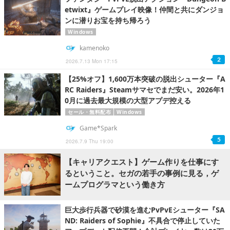
etwixt』ゲームプレイ映像！仲間と共にダンジョ
ンに潜りお宝を持ち帰ろう
Windows
kamenoko
2
2026.7.13 Mon 17:15
【25%オフ】1,600万本突破の脱出シューター『A
RC Raiders』Steamサマセでまだ安い。2026年1
0月に過去最大規模の大型アプデ控える
セール・無料配布
Windows
Game*Spark
5
2026.7.9 Thu 19:00
【キャリアクエスト】ゲーム作りを仕事にす
るということ。セガの若手の事例に見る，ゲ
ームプログラマという働き方
巨大歩行兵器で砂漠を進むPvPvEシューター『SA
ND: Raiders of Sophie』不具合で停止していた