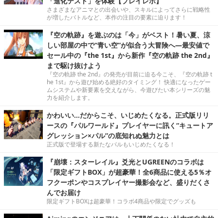
「進化テスト」を体験【プレイレポ】
さまざまなアニマとの出会いや、スキルによってさらに戦略性
が増したバトルなど、本作の注目の要素に迫ります！
『空の軌跡』を遊ぶのは「今」がベスト！暑い夏、涼
しい部屋の中で“青い空”が似合う大冒険へ―最安値で
セール中の『the 1st』から新作『空の軌跡 the 2nd』
まで駆け抜けよう
『空の軌跡 the 2nd』の発売が目前に迫る今こそ、『空の軌跡 t
he 1st』から遊び始める絶好のタイミング！ 快適になったゲー
ムシステムや新要素を交えながら、今遊びたい本シリーズの魅
力を紹介します。
かわいい…だからこそ、いじめたくなる。正式版リリ
ースの『パルワールド』プレイヤーに訊く“キュートア
グレッション×パル”の底知れぬ魅力とは
正式版で登場する新たなパルもいじめたくなる！
『崩壊：スターレイル』爻光とUGREENのコラボは
「限定ギフトBOX」が超豪華！全6商品に使える5％オ
フクーポンやコスプレイヤー撮影会など、盛りだくさ
んでお届け
限定ギフトBOXは超豪華！コラボ4商品や限定でグッズも