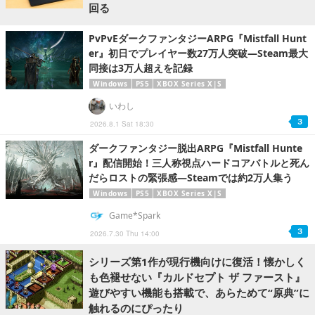
回る
PvPvEダークファンタジーARPG『Mistfall Hunt
er』初日でプレイヤー数27万人突破―Steam最大
同接は3万人超えを記録
Windows
PS5
XBOX Series X|S
いわし
3
2026.8.1 Sat 18:30
ダークファンタジー脱出ARPG『Mistfall Hunte
r』配信開始！三人称視点ハードコアバトルと死ん
だらロストの緊張感―Steamでは約2万人集う
Windows
PS5
XBOX Series X|S
Game*Spark
3
2026.7.30 Thu 14:00
シリーズ第1作が現行機向けに復活！懐かしく
も色褪せない『カルドセプト ザ ファースト』
遊びやすい機能も搭載で、あらためて“原典”に
触れるのにぴったり