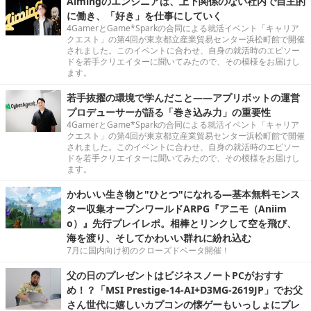
Aimingのエンジニアは、上下関係のない社内で自主的
に働き、「好き」を仕事にしていく
4GamerとGame*Sparkの合同による就活イベント「キャリア
クエスト」の第4回が東京都立産業貿易センター浜松町館で開催
されました。このイベントに合わせ、自身の就活時のエピソー
ドを若手クリエイターに聞いてみたので、その模様をお届けし
ます。
若手抜擢の環境で学んだこと――アプリボットの運営
プロデューサーが語る「巻き込み力」の重要性
4GamerとGame*Sparkの合同による就活イベント「キャリア
クエスト」の第4回が東京都立産業貿易センター浜松町館で開催
されました。このイベントに合わせ、自身の就活時のエピソー
ドを若手クリエイターに聞いてみたので、その模様をお届けし
ます。
かわいい生き物と"ひとつ"になれる―基本無料モンス
ター収集オープンワールドARPG『アニモ（Aniim
o）』先行プレイレポ。相棒とリンクして空を飛び、
海を渡り、そしてかわいい群れに紛れ込む
7月に国内向け初のクローズドベータ開催！
父の日のプレゼントはビジネスノートPCがおすす
め！？「MSI Prestige-14-AI+D3MG-2619JP」でお父
さん世代に嬉しいカプコンの懐ゲーもいっしょにプレ