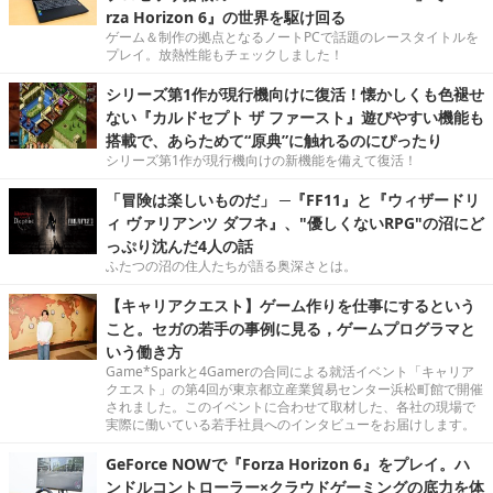
rza Horizon 6』の世界を駆け回る
ゲーム＆制作の拠点となるノートPCで話題のレースタイトルを
プレイ。放熱性能もチェックしました！
シリーズ第1作が現行機向けに復活！懐かしくも色褪せ
ない『カルドセプト ザ ファースト』遊びやすい機能も
搭載で、あらためて“原典”に触れるのにぴったり
シリーズ第1作が現行機向けの新機能を備えて復活！
「冒険は楽しいものだ」 ─『FF11』と『ウィザードリ
ィ ヴァリアンツ ダフネ』、"優しくないRPG"の沼にど
っぷり沈んだ4人の話
ふたつの沼の住人たちが語る奥深さとは。
【キャリアクエスト】ゲーム作りを仕事にするという
こと。セガの若手の事例に見る，ゲームプログラマと
いう働き方
Game*Sparkと4Gamerの合同による就活イベント「キャリア
クエスト」の第4回が東京都立産業貿易センター浜松町館で開催
されました。このイベントに合わせて取材した、各社の現場で
実際に働いている若手社員へのインタビューをお届けします。
GeForce NOWで『Forza Horizon 6』をプレイ。ハ
ンドルコントローラー×クラウドゲーミングの底力を体