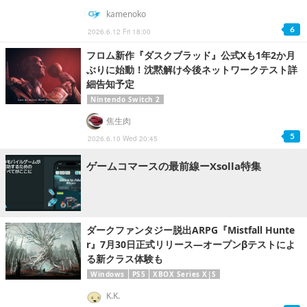
kamenoko
6
2026.6.12 Fri 18:00
フロム新作『ダスクブラッド』公式Xも1年2か月
ぶりに始動！沈黙解け今後ネットワークテスト詳
細告知予定
Nintendo Switch 2
焦生肉
5
2026.6.10 Wed 20:45
ゲームコマースの最前線ーXsolla特集
ダークファンタジー脱出ARPG『Mistfall Hunte
r』7月30日正式リリース―オープンβテストによ
る新クラス体験も
Windows
PS5
XBOX Series X|S
K.K.