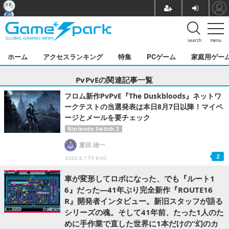
search
menu
ホーム
アクセスランキング
特集
PCゲーム
家庭用ゲー
PvPvEの関連記事一覧
フロム新作PvPvE『The Duskbloods』ネットワ
ークテストの当選発表は本日8月7日以降！マイペ
ージとメールを要チェック
Nintendo Switch 2
重田 雄一
2
2026.8.7 Fri 8:00
車が変形してロボになった、でも『ルート1
6』だった―41年ぶり完全新作『ROUTE16
R』開発者インタビュー。新旧スタッフが語る
シリーズの魂。そして41年前、たった1人のた
めに手作業で直した世界に1本だけの“幻のカ