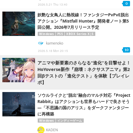
0
2026.5.21 Thu 13:40
妖艶な女鳥人に熱視線！ファンタジーPvPvE脱出
アクション『Mistfall Hunter』開発者ノート第5
回公開。2026年7月リリース予定
Windows
PS5
XBOX Series X|S
kamenoko
10
2026.5.18 Mon 20:15
アニマや新要素のさらなる“進化”を目撃せよ！
HoYoverse新作『崩壊：ネクサスアニマ』第2
回βテストの「進化テスト」を体験【プレイレ
ポ】
ソウルライクと“脱出”融合のマルチ対応『Project
Rabbit』はアクションも世界もハードで良さそう
―「不思議の国のアリス」をダークファンタジー
に再構築
Windows
インディーゲーム
KADEN