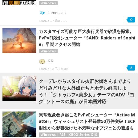
Windows
kamenoko
0
2026.6.27 Sat 7:30
カスタマイズ可能な巨大歩行兵器で砂漠を探索。
PvPvE脱出シューター『SAND: Raiders of Sophi
e』早期アクセス開始
Windows
K.K.
6
2026.6.23 Tue 9:30
クーデレからスタイル抜群お姉さんまでより
どりみどりな人外娘たちとホテル経営しよ
う！「クトゥルフ×美少女」テーマのADV『ヨ
グ=ソトースの庭』が日本語対応
異常現象巻き起こるPvPvEシューター『Active M
atter』ウィッシュリスト登録数50万件突破！SCP
財団から影響受けた不気味なオブジェとの遭遇も
Windows
PS5
XBOX Series X|S