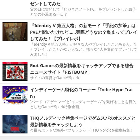
ゼントしてみた
父の日に奮発して「ビジネスノートPC」をプレゼントした息子
と父の心温まる一日？
『Identity V 第五人格』の新モード「手記の加筆」は
PvEと聞いたけれど……実際どうなの？集まってプレイ
してみた！【プレイレポ】
『Identity V 第五人格』が好きな人やプレイしたことある人、全
くプレイしたことがない人など、様々な4人を集めてプレイして
みました！
Riot Gamesの最新情報をキャッチアップできる総合
ニュースサイト「FISTBUMP」
サイトの運営はGame*Spark！
インディーゲーム特化のコーナー「Indie Hype Trai
n」
“ハードコアゲーマー”と“インディーゲーム”を繋げることを目的
としたGame*Spark特別企画。
THQノルディック特集ページでゲムスパのオススメと
最新情報をチェックしよう
今最もホットな海外パブリッシャー THQ Nordicを徹底特集！