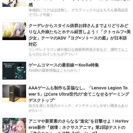
感
体感的にラグはほぼ無し。グラフィックスはもちろん最高設定
でプレイ可能！
クーデレからスタイル抜群お姉さんまでよりどりみど
りな人外娘たちとホテル経営しよう！「クトゥルフ×美
少女」テーマのADV『ヨグ=ソトースの庭』が日本語
対応
ツンデレドラゴン娘や無口な複眼死神美少女など、属性てんこ
もりのヒロインたちがアツい！
ゲームコマースの最前線ーXsolla特集
Xsollaの最新情報はこちらから！
AAAゲームも制作も妥協なし。「Lenovo Legion To
wer 5」はCore Ultra世代の“全てこなせるゲーミング
デスクトップ”
迫力を感じる強力スペック。メンテナンスしやすい構造もあり
がたい！
アニマや新要素のさらなる“進化”を目撃せよ！HoYov
erse新作『崩壊：ネクサスアニマ』第2回βテストの