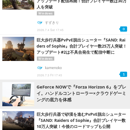
アップデート配信再開！合計プレイヤー数は30万
人を突破
Windows
すずきり
0
2026.7.4 Sat 17:45
巨大歩行兵器PvPvE脱出シューター『SAND: Rai
ders of Sophie』合計プレイヤー数25万人突破！
アップデート#2は不具合発生で配信中断に
Windows
kamenoko
1
2026.7.3 Fri 17:45
GeForce NOWで『Forza Horizon 6』をプレ
イ。ハンドルコントローラー×クラウドゲーミ
ングの底力を体感
巨大歩行兵器で砂漠を進むPvPvE脱出シューター
『SAND: Raiders of Sophie』合計プレイヤー数
10万人突破！今後のロードマップも公開