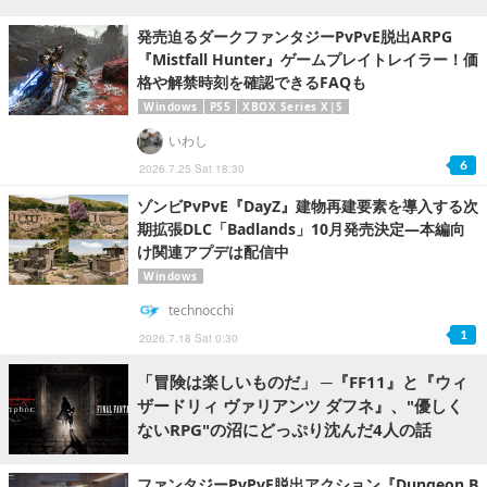
発売迫るダークファンタジーPvPvE脱出ARPG
『Mistfall Hunter』ゲームプレイトレイラー！価
格や解禁時刻を確認できるFAQも
Windows
PS5
XBOX Series X|S
いわし
6
2026.7.25 Sat 18:30
ゾンビPvPvE『DayZ』建物再建要素を導入する次
期拡張DLC「Badlands」10月発売決定―本編向
け関連アプデは配信中
Windows
technocchi
1
2026.7.18 Sat 0:30
「冒険は楽しいものだ」 ─『FF11』と『ウィ
ザードリィ ヴァリアンツ ダフネ』、"優しく
ないRPG"の沼にどっぷり沈んだ4人の話
ファンタジーPvPvE脱出アクション『Dungeon B