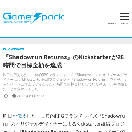
search
menu
ホーム
アクセスランキング
特集
PCゲーム
家庭用ゲー
PC
Windows
『Shadowrun Returns』のKickstarterが28
時間で目標金額を達成！
昨日お伝えした、古典的RPGフランチャイズ『Shadowrun』のオリジナルデザ
イナーによるKickstarter続編プロジェクト『Shadowrun Returns』ですが、キ
ャンペーン立ち上げからたった28時間で目標金額としていた40万ドルを突破し
たことが分かりました。
2012.4.6 Fri 9:13
昨日
お伝え
した、古典的RPGフランチャイズ『Shadowru
n』のオリジナルデザイナーによるKickstarter続編プロジ
ェクト『
Shadowrun Returns
』ですが、キャンペーン立