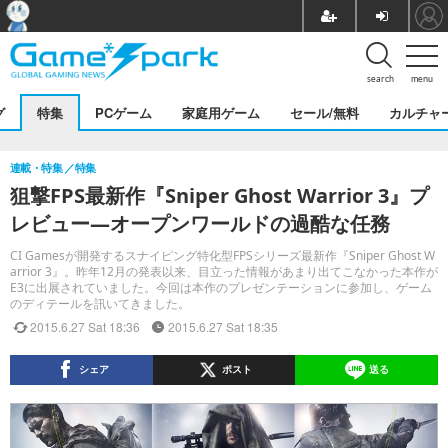
search
menu
グ
特集
PCゲーム
家庭用ゲーム
セール/無料
カルチャ
連載・特集
特集
狙撃FPS最新作『Sniper Ghost Warrior 3』プ
レビュー―オープンワールドの過酷な任務
CI Gamesが開発するスナイピング特化型FPSシリーズ最新作『Sniper Ghost W
arrior 3』。昨年12月の発表以来、目立った情報があまり出てこなかった本作が
E3に出展されていました。今回は本作のプレゼンテーションに参加し、ゲーム
のディテールを訊いてきました。
2015.6.27 Sat 18:36
2015.6.27 Sat 18:35
シェア
ポスト
送る