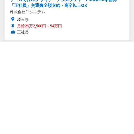
「正社員」交通費全額支給・高卒以上OK
株式会社ELシステム
埼玉県
月給29万2,500円～54万円
正社員
案内・受付/店長・マネージャー候補/設備管理 ゲームセンタ
ーの店舗スタッフ/38店舗展開中 年休120日
株式会社アミパラ
大阪府
月給28万円～31万円
正社員
Sponsored by
！ゲムスパ渾身のPR記事はこれだ！
車が変形してロボになった、でも『ルート16』だった
―41年ぶり完全新作『ROUTE16R』開発者インタビュ