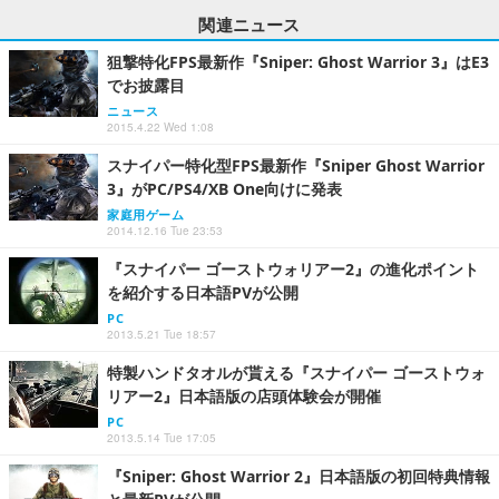
関連ニュース
狙撃特化FPS最新作『Sniper: Ghost Warrior 3』はE3
でお披露目
ニュース
2015.4.22 Wed 1:08
スナイパー特化型FPS最新作『Sniper Ghost Warrior
3』がPC/PS4/XB One向けに発表
家庭用ゲーム
2014.12.16 Tue 23:53
『スナイパー ゴーストウォリアー2』の進化ポイント
を紹介する日本語PVが公開
PC
2013.5.21 Tue 18:57
特製ハンドタオルが貰える『スナイパー ゴーストウォ
リアー2』日本語版の店頭体験会が開催
PC
2013.5.14 Tue 17:05
『Sniper: Ghost Warrior 2』日本語版の初回特典情報