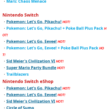
・
Mars: Chaos Menace
Nintendo Switch
・
Pokemon: Let's Go, Pikachu!
HOT!
・
Pokemon: Let's Go, Pikachu! + Poke Ball Plus Pack
H
OT!
・
Pokemon: Let's Go, Eevee!
HOT!
・
Pokemon: Let's Go, Eevee! + Poke Ball Plus Pack
HO
T!
・
Sid Meier's Civilization VI
HOT!
・
Super Mario Party Bundle
HOT!
・
Trailblazers
Nintendo Switch eShop
・
Pokemon: Let's Go, Pikachu!
HOT!
・
Pokemon: Let's Go, Eevee!
HOT!
・
Sid Meier's Civilization VI
HOT!
・
Circle of Sumo