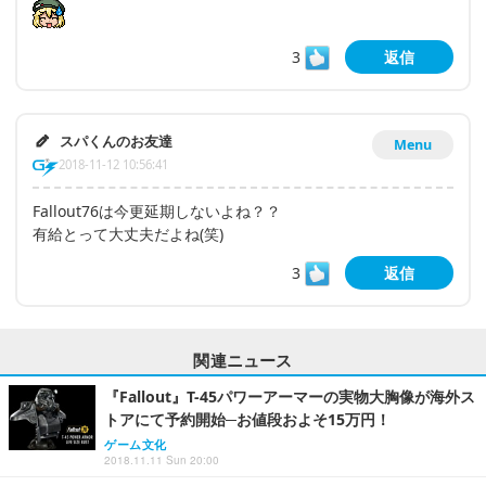
3
返信
スパくんのお友達
Menu
2018-11-12 10:56:41
Fallout76は今更延期しないよね？？
有給とって大丈夫だよね(笑)
3
返信
関連ニュース
『Fallout』T-45パワーアーマーの実物大胸像が海外ス
トアにて予約開始─お値段およそ15万円！
ゲーム文化
2018.11.11 Sun 20:00