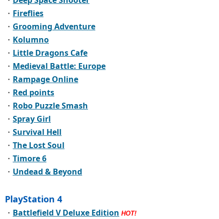
・
Deep Space Shooter
・
Fireflies
・
Grooming Adventure
・
Kolumno
・
Little Dragons Cafe
・
Medieval Battle: Europe
・
Rampage Online
・
Red points
・
Robo Puzzle Smash
・
Spray Girl
・
Survival Hell
・
The Lost Soul
・
Timore 6
・
Undead & Beyond
PlayStation 4
・
Battlefield V Deluxe Edition
HOT!