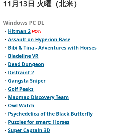
11月13日 火曜（北米）
Windows PC DL
・
Hitman 2
HOT!
・
Assault on Hyperion Base
・
Bibi & Tina - Adventures with Horses
・
Bladeline VR
・
Dead Dungeon
・
Distraint 2
・
Gangsta Sniper
・
Golf Peaks
・
Maomao Discovery Team
・
Owl Watch
・
Psychedelica of the Black Butterfly
・
Puzzles for smart: Horses
・
Super Captain 3D