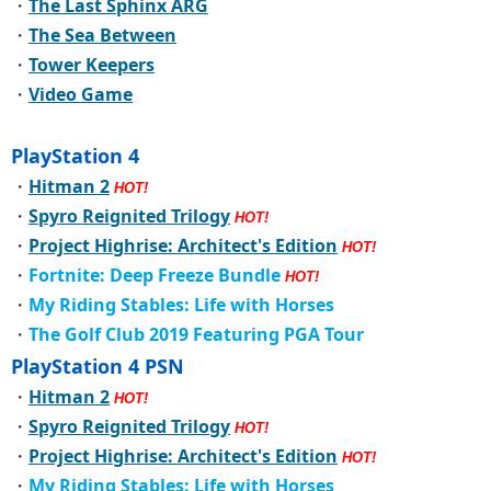
・
The Last Sphinx ARG
・
The Sea Between
・
Tower Keepers
・
Video Game
PlayStation 4
・
Hitman 2
HOT!
・
Spyro Reignited Trilogy
HOT!
・
Project Highrise: Architect's Edition
HOT!
・
Fortnite: Deep Freeze Bundle
HOT!
・
My Riding Stables: Life with Horses
・
The Golf Club 2019 Featuring PGA Tour
PlayStation 4 PSN
・
Hitman 2
HOT!
・
Spyro Reignited Trilogy
HOT!
・
Project Highrise: Architect's Edition
HOT!
・
My Riding Stables: Life with Horses