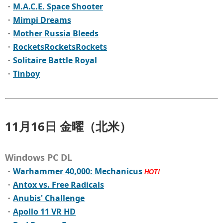
・
M.A.C.E. Space Shooter
・
Mimpi Dreams
・
Mother Russia Bleeds
・
RocketsRocketsRockets
・
Solitaire Battle Royal
・
Tinboy
11月16日 金曜（北米）
Windows PC DL
・
Warhammer 40,000: Mechanicus
HOT!
・
Antox vs. Free Radicals
・
Anubis' Challenge
・
Apollo 11 VR HD