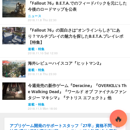
『Fallout 76』B.E.T.A.でのフィードバックを元にした
今後のロードマップを公表
ニュース
2018.11.8 Thu 22:30
『Fallout 76』の面白さは“オンラインらしさ”にあ
り？マルチプレイの魅力を探したB.E.T.A.プレイレポ
【特集】
連載・特集
2018.11.10 Sat 12:00
海外レビューハイスコア『ヒットマン2』
連載・特集
2018.11.8 Thu 23:00
今週発売の新作ゲーム『Deracine』『OVERKILL's Th
e Walking Dead』『ワールド オブ ファイナルファン
タジー マキシマ』『テトリス エフェクト』他
連載・特集
2018.11.5 Mon 18:00
アプリゲーム開発のサポートスタッフ「27卒」資格不問「正