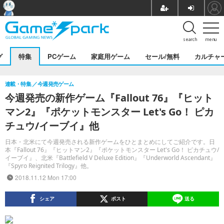
search
menu
グ
特集
PCゲーム
家庭用ゲーム
セール/無料
カルチャ
連載・特集
今週発売ゲーム
今週発売の新作ゲーム『Fallout 76』『ヒット
マン2』『ポケットモンスター Let's Go！ ピカ
チュウ/イーブイ』他
日本・北米にて今週発売される新作ゲームをひとまとめにしてご紹介です。日
本『Fallout 76』『ヒットマン2』『ポケットモンスター Let's Go！ ピカチュウ/
イーブイ』、北米『Battlefield V Deluxe Edition』『Underworld Ascendant』
『Spyro Reignited Trilogy』他。
2018.11.12 Mon 17:00
シェア
ポスト
送る