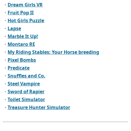
・
Dream Girls VR
・
Fruit Pop II
・
Hot Girls Puzzle
・
Lapse
・
Marble It Up!
・
Montaro RE
・
My Riding Stables: Your Horse breeding
・
Pixel Bombs
・
Predicate
・
Snuffles and Co.
・
Steel Vampire
・
Sword of Rapier
・
Toilet Simulator
・
Treasure Hunter Simulator