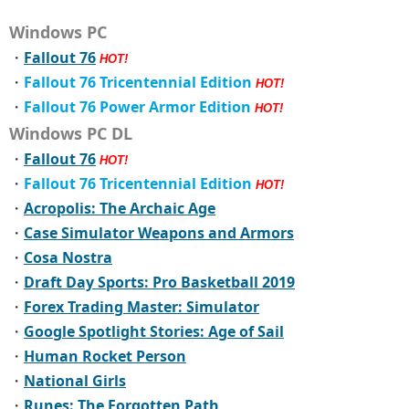
Windows PC
・
Fallout 76
HOT!
・
Fallout 76 Tricentennial Edition
HOT!
・
Fallout 76 Power Armor Edition
HOT!
Windows PC DL
・
Fallout 76
HOT!
・
Fallout 76 Tricentennial Edition
HOT!
・
Acropolis: The Archaic Age
・
Case Simulator Weapons and Armors
・
Cosa Nostra
・
Draft Day Sports: Pro Basketball 2019
・
Forex Trading Master: Simulator
・
Google Spotlight Stories: Age of Sail
・
Human Rocket Person
・
National Girls
・
Runes: The Forgotten Path