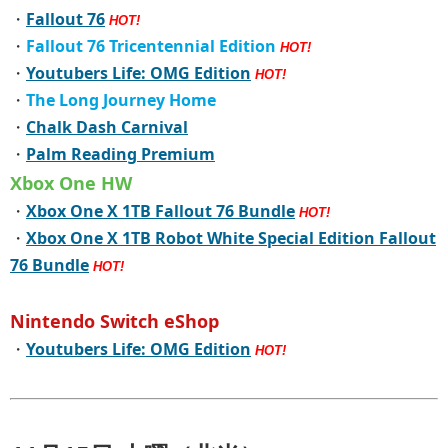
・
Fallout 76
HOT!
・
Fallout 76 Tricentennial Edition
HOT!
・
Youtubers Life: OMG Edition
HOT!
・
The Long Journey Home
・
Chalk Dash Carnival
・
Palm Reading Premium
Xbox One HW
・
Xbox One X 1TB Fallout 76 Bundle
HOT!
・
Xbox One X 1TB Robot White Special Edition Fallout
76 Bundle
HOT!
Nintendo Switch eShop
・
Youtubers Life: OMG Edition
HOT!