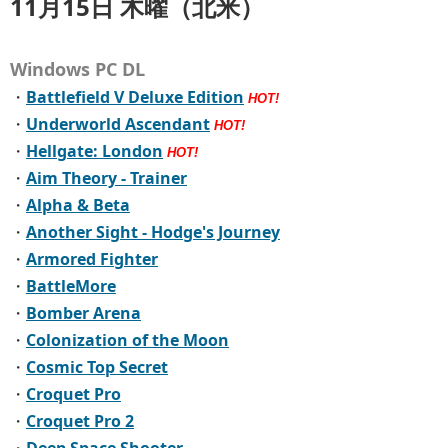
11月15日 木曜（北米）
Windows PC DL
・
Battlefield V Deluxe Edition
HOT!
・
Underworld Ascendant
HOT!
・
Hellgate: London
HOT!
・
Aim Theory - Trainer
・
Alpha & Beta
・
Another Sight - Hodge's Journey
・
Armored Fighter
・
BattleMore
・
Bomber Arena
・
Colonization of the Moon
・
Cosmic Top Secret
・
Croquet Pro
・
Croquet Pro 2