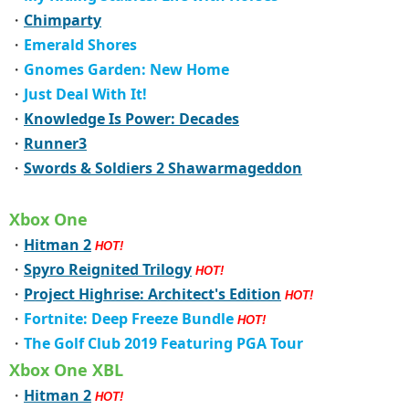
・
Chimparty
・
Emerald Shores
・
Gnomes Garden: New Home
・
Just Deal With It!
・
Knowledge Is Power: Decades
・
Runner3
・
Swords & Soldiers 2 Shawarmageddon
Xbox One
・
Hitman 2
HOT!
・
Spyro Reignited Trilogy
HOT!
・
Project Highrise: Architect's Edition
HOT!
・
Fortnite: Deep Freeze Bundle
HOT!
・
The Golf Club 2019 Featuring PGA Tour
Xbox One XBL
・
Hitman 2
HOT!