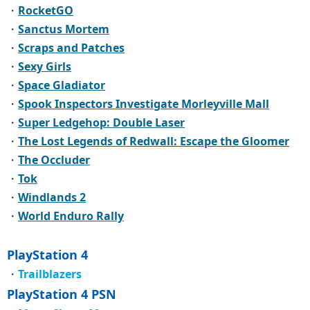
・
RocketGO
・
Sanctus Mortem
・
Scraps and Patches
・
Sexy Girls
・
Space Gladiator
・
Spook Inspectors Investigate Morleyville Mall
・
Super Ledgehop: Double Laser
・
The Lost Legends of Redwall: Escape the Gloomer
・
The Occluder
・
Tok
・
Windlands 2
・
World Enduro Rally
PlayStation 4
・
Trailblazers
PlayStation 4 PSN