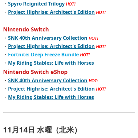
・
Spyro Reignited Trilogy
HOT!
・
Project Highrise: Architect's Edition
HOT!
Nintendo Switch
・
SNK 40th Anniversary Collection
HOT!
・
Project Highrise: Architect's Edition
HOT!
・
Fortnite: Deep Freeze Bundle
HOT!
・
My Riding Stables: Life with Horses
Nintendo Switch eShop
・
SNK 40th Anniversary Collection
HOT!
・
Project Highrise: Architect's Edition
HOT!
・
My Riding Stables: Life with Horses
11月14日 水曜（北米）