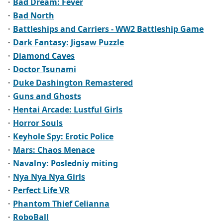
・
Bad Dream: Fever
・
Bad North
・
Battleships and Carriers - WW2 Battleship Game
・
Dark Fantasy: Jigsaw Puzzle
・
Diamond Caves
・
Doctor Tsunami
・
Duke Dashington Remastered
・
Guns and Ghosts
・
Hentai Arcade: Lustful Girls
・
Horror Souls
・
Keyhole Spy: Erotic Police
・
Mars: Chaos Menace
・
Navalny: Posledniy miting
・
Nya Nya Nya Girls
・
Perfect Life VR
・
Phantom Thief Celianna
・
RoboBall