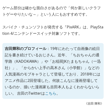
ゲーム部分は確かな面白さがあるので「何か新しいクラフ
トゲーやりたいな～」という人にもおすすめです。
スパイク・チュンソフトが発売する『PixARK』は、PlaySta
tion 4/ニンテンドースイッチ対象ソフトです。
吉田輝和のプロフィール
：19年にわたって自画像の絵日
記を書き続けているおじさん。近年、「ちおちゃんの通
学路（KADOKAWA）」や「お稲荷JKたまもちゃん（一迅
社）」、「からかい上手の高木さん（小学館）」などの
人気漫画のモブキャラとして登場しており、2018年には
アニメ作品に2回登場した。何故こんなに漫画登場して
いるのか、描いた漫画家も吉田本人もよくわからないら
しい。 吉田のTwitterは
こちら
。
《吉田 輝和》