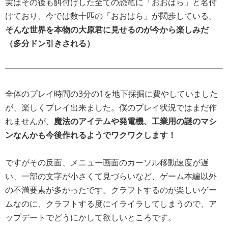
実はその後も餌付けした全ての恐竜に「おおはら」と名付
けており、今では数十匹の「おおはら」が闊歩している。
そんな世界を本物の大原君に見せるのが今から楽しみだ
（多分ドン引きされる）
全体のプレイ時間の3分の1を地下採掘に費やしていました
が、楽しくプレイ出来ました。僕のプレイ状況ではまだ作
れませんが、
魔法のアイテムや発電機、工業用の謎のマシ
ンなんかも今後作れるようでワクワクします！
ですがその反面、メニュー画面のカーソル移動速度が遅
い、一部の文字が小さくて見づらいなど、ゲーム本編以外
の不満要素が多かったです。クラフトするのが楽しいゲー
ムなのに、クラフトする度にイライラしてしまうので、ア
ップデートでどうにかして欲しいところです。