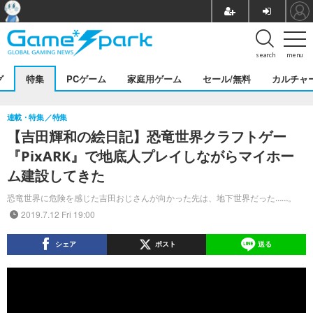
search
menu
グ
特集
PCゲーム
家庭用ゲーム
セール/無料
カルチャ
連載・特集
特集
【吉田輝和の絵日記】恐竜世界クラフトゲー
『PixARK』で地底人プレイしながらマイホー
ム建設してきた
恐竜世界に危険を感じた吉田おじさんが向かった先は、地下世界だった……。
2019.7.12 Fri 19:00
シェア
ポスト
送る