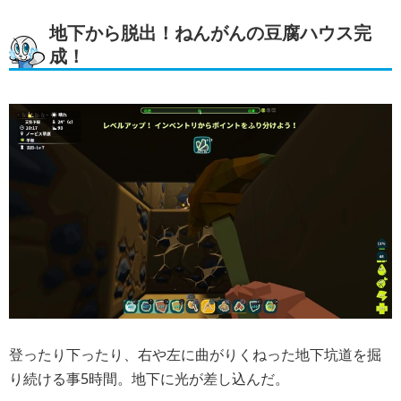
地下から脱出！ねんがんの豆腐ハウス完
成！
登ったり下ったり、右や左に曲がりくねった地下坑道を掘
り続ける事5時間。地下に光が差し込んだ。