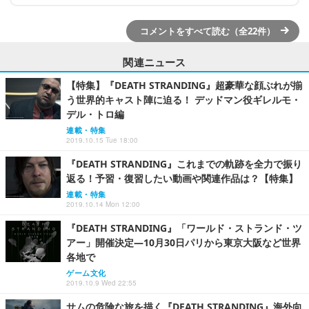
コメントをすべて読む（全22件）
関連ニュース
【特集】『DEATH STRANDING』超豪華な顔ぶれが揃
う世界的キャスト陣に迫る！ デッドマン役ギレルモ・
デル・トロ編
連載・特集
2019.10.15 Tue 18:00
『DEATH STRANDING』これまでの軌跡を全力で振り
返る！予習・復習したい動画や関連作品は？【特集】
連載・特集
2019.10.14 Mon 12:00
『DEATH STRANDING』「ワールド・ストランド・ツ
アー」開催決定―10月30日パリから東京大阪など世界
各地で
ゲーム文化
2019.10.9 Wed 22:55
サムの危険な旅を描く『DEATH STRANDING』海外向