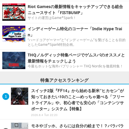
Riot Gamesの最新情報をキャッチアップできる総合
ニュースサイト「FISTBUMP」
サイトの運営はGame*Spark！
インディーゲーム特化のコーナー「Indie Hype Trai
n」
“ハードコアゲーマー”と“インディーゲーム”を繋げることを目的
としたGame*Spark特別企画。
THQノルディック特集ページでゲムスパのオススメと
最新情報をチェックしよう
今最もホットな海外パブリッシャー THQ Nordicを徹底特集！
特集アクセスランキング
スイッチ2版『FF14』から始める新米“ヒカセン”が
知っておきたい10のこと―めっちゃ遊べる「フリー
トライアル」や、初心者でも安心の「コンテンツサ
ポーター」システム【特集】
2026.8.4 Tue 22:20
モネやゴッホ、さらには自分の絵まで！？バラバラ