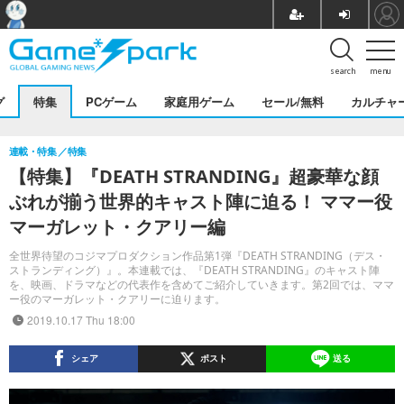
search
menu
グ
特集
PCゲーム
家庭用ゲーム
セール/無料
カルチャ
連載・特集
特集
【特集】『DEATH STRANDING』超豪華な顔
ぶれが揃う世界的キャスト陣に迫る！ ママー役
マーガレット・クアリー編
全世界待望のコジマプロダクション作品第1弾『DEATH STRANDING（デス・
ストランディング）』。本連載では、『DEATH STRANDING』のキャスト陣
を、映画、ドラマなどの代表作を含めてご紹介していきます。第2回では、ママ
ー役のマーガレット・クアリーに迫ります。
2019.10.17 Thu 18:00
シェア
ポスト
送る