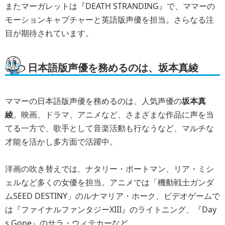
またマーガレットは『DEATH STRANDING』で、ママーの
モーションキャプチャーと英語版声優を担当。さらなる注
目が期待されています。
日本語版声優を務めるのは、坂本真綾
ママーの日本語版声優を務めるのは、人気声優の
坂本真
綾
。映画、ドラマ、アニメなど、さまざまな作品に声を当
てる一方で、歌手として音楽活動も行なうなど、マルチな
才能を活かし多方面で活躍中。
洋画の吹き替えでは、ナタリー・ポートマン、リア・ミシ
ェルなど多くの女優を担当。アニメでは「機動戦士ガンダ
ムSEED DESTINY」のルナマリア・ホーク、ビデオゲームで
は『ファイナルファンタジーXIII』のライトニング、『Day
s Gone』のサラ・ウィテカーなど。