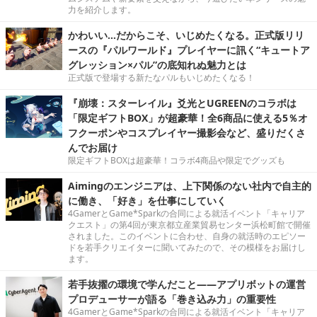
力を紹介します。
かわいい…だからこそ、いじめたくなる。正式版リリ
ースの『パルワールド』プレイヤーに訊く“キュートア
グレッション×パル”の底知れぬ魅力とは
正式版で登場する新たなパルもいじめたくなる！
『崩壊：スターレイル』爻光とUGREENのコラボは
「限定ギフトBOX」が超豪華！全6商品に使える5％オ
フクーポンやコスプレイヤー撮影会など、盛りだくさ
んでお届け
限定ギフトBOXは超豪華！コラボ4商品や限定でグッズも
Aimingのエンジニアは、上下関係のない社内で自主的
に働き、「好き」を仕事にしていく
4GamerとGame*Sparkの合同による就活イベント「キャリア
クエスト」の第4回が東京都立産業貿易センター浜松町館で開催
されました。このイベントに合わせ、自身の就活時のエピソー
ドを若手クリエイターに聞いてみたので、その模様をお届けし
ます。
若手抜擢の環境で学んだこと――アプリボットの運営
プロデューサーが語る「巻き込み力」の重要性
4GamerとGame*Sparkの合同による就活イベント「キャリア