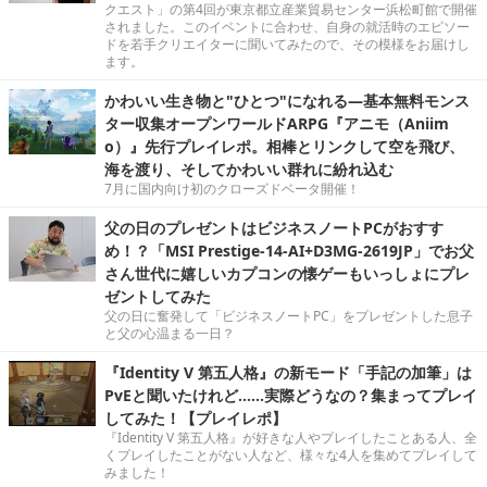
クエスト」の第4回が東京都立産業貿易センター浜松町館で開催
されました。このイベントに合わせ、自身の就活時のエピソー
ドを若手クリエイターに聞いてみたので、その模様をお届けし
ます。
かわいい生き物と"ひとつ"になれる―基本無料モンス
ター収集オープンワールドARPG『アニモ（Aniim
o）』先行プレイレポ。相棒とリンクして空を飛び、
海を渡り、そしてかわいい群れに紛れ込む
7月に国内向け初のクローズドベータ開催！
父の日のプレゼントはビジネスノートPCがおすす
め！？「MSI Prestige-14-AI+D3MG-2619JP」でお父
さん世代に嬉しいカプコンの懐ゲーもいっしょにプレ
ゼントしてみた
父の日に奮発して「ビジネスノートPC」をプレゼントした息子
と父の心温まる一日？
『Identity V 第五人格』の新モード「手記の加筆」は
PvEと聞いたけれど……実際どうなの？集まってプレイ
してみた！【プレイレポ】
『Identity V 第五人格』が好きな人やプレイしたことある人、全
くプレイしたことがない人など、様々な4人を集めてプレイして
みました！