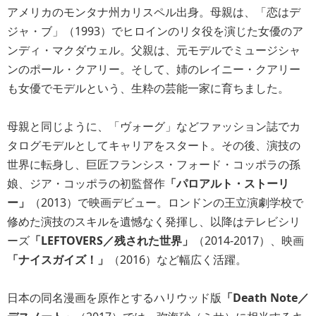
アメリカのモンタナ州カリスペル出身。母親は、「恋はデ
ジャ・ブ」（1993）でヒロインのリタ役を演じた女優のア
ンディ・マクダウェル。父親は、元モデルでミュージシャ
ンのポール・クアリー。そして、姉のレイニー・クアリー
も女優でモデルという、生粋の芸能一家に育ちました。
母親と同じように、「ヴォーグ」などファッション誌でカ
タログモデルとしてキャリアをスタート。その後、演技の
世界に転身し、巨匠フランシス・フォード・コッポラの孫
娘、ジア・コッポラの初監督作
「パロアルト・ストーリ
ー」
（2013）で映画デビュー。ロンドンの王立演劇学校で
修めた演技のスキルを遺憾なく発揮し、以降はテレビシリ
ーズ
「LEFTOVERS／残された世界」
（2014-2017）、映画
「ナイスガイズ！」
（2016）など幅広く活躍。
日本の同名漫画を原作とするハリウッド版
「Death Note／