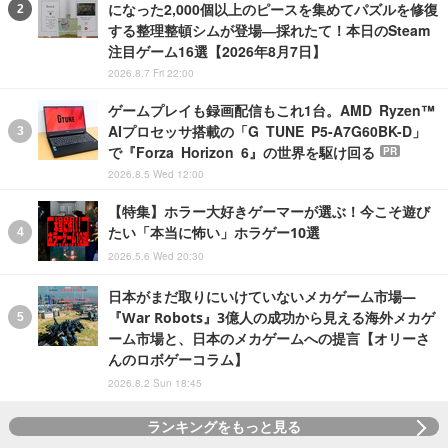
になった2,000個以上のピースを集めてパズルを修復
する整理整頓シムが登場―採れたて！本日のSteam
注目ゲーム16選【2026年8月7日】
2026.8.7 Fri 22:00
ゲームプレイも録画配信もこれ1台。AMD Ryzen™
AIプロセッサ搭載の「G TUNE P5-A7G60BK-D」
で『Forza Horizon 6』の世界を駆け回る
PR
2026.8.5 Wed 12:00
【特集】ホラー大好きゲーマーが選ぶ！今こそ遊び
たい「本当に怖い」ホラゲー10選
2026.5.6 Wed 20:30
日本がまだ取りにいけていないメカゲーム市場―
『War Robots』3億人の成功から見える海外メカゲ
ーム市場と、日本のメカゲームへの提言【オリーさ
んのロボゲーコラム】
2026.8.2 Sun 18:45
ランキングをもっと見る