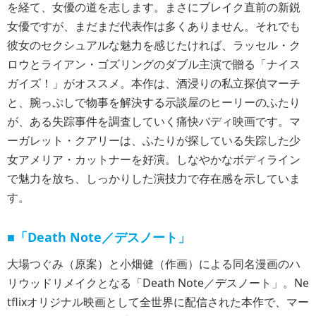
を経て、女優の道を志します。まさにブレイク直前の新鋭
女優ですが、まだまだ代表作は多くありません。それでも
彼女のセクシュアルな魅力を感じたければ、ラッセル・ク
ロウとライアン・ゴズリングのダブル主演で贈る「ナイス
ガイズ！」がオススメ。本作は、酒浸りの私立探偵マーチ
と、腕っぷしで物事を解決する示談屋のヒーリーのふたり
が、ある失踪事件を調査していく痛快バディ映画です。マ
ーガレット・クアリーは、ふたりが探している失踪した少
女アメリア・カットナーを好演。しなやかなボディライン
で魅力を放ち、しっかりした演技力で存在感を示していま
す。
■「Death Note／デスノート」
大場つぐみ（原案）と小畑健（作画）による同名漫画のハ
リウッドリメイクとなる「Death Note／デスノート」。Ne
tflixオリジナル映画として全世界に配信された本作で、マー