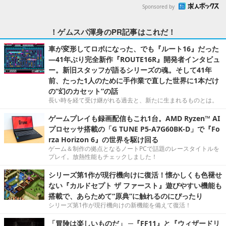
Sponsored by
！ゲムスパ渾身のPR記事はこれだ！
車が変形してロボになった、でも『ルート16』だった
―41年ぶり完全新作『ROUTE16R』開発者インタビュ
ー。新旧スタッフが語るシリーズの魂。そして41年
前、たった1人のために手作業で直した世界に1本だけ
の“幻のカセット”の話
長い時を経て受け継がれる過去と、新たに生まれるものとは。
ゲームプレイも録画配信もこれ1台。AMD Ryzen™ AI
プロセッサ搭載の「G TUNE P5-A7G60BK-D」で『Fo
rza Horizon 6』の世界を駆け回る
ゲーム＆制作の拠点となるノートPCで話題のレースタイトルを
プレイ。放熱性能もチェックしました！
シリーズ第1作が現行機向けに復活！懐かしくも色褪せ
ない『カルドセプト ザ ファースト』遊びやすい機能も
搭載で、あらためて“原典”に触れるのにぴったり
シリーズ第1作が現行機向けの新機能を備えて復活！
「冒険は楽しいものだ」 ─『FF11』と『ウィザードリ