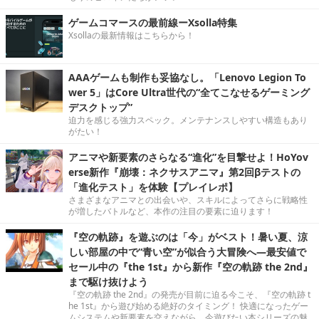
ゲームコマースの最前線ーXsolla特集
Xsollaの最新情報はこちらから！
AAAゲームも制作も妥協なし。「Lenovo Legion To
wer 5」はCore Ultra世代の“全てこなせるゲーミング
デスクトップ”
迫力を感じる強力スペック。メンテナンスしやすい構造もあり
がたい！
アニマや新要素のさらなる“進化”を目撃せよ！HoYov
erse新作『崩壊：ネクサスアニマ』第2回βテストの
「進化テスト」を体験【プレイレポ】
さまざまなアニマとの出会いや、スキルによってさらに戦略性
が増したバトルなど、本作の注目の要素に迫ります！
『空の軌跡』を遊ぶのは「今」がベスト！暑い夏、涼
しい部屋の中で“青い空”が似合う大冒険へ―最安値で
セール中の『the 1st』から新作『空の軌跡 the 2nd』
まで駆け抜けよう
『空の軌跡 the 2nd』の発売が目前に迫る今こそ、『空の軌跡 t
he 1st』から遊び始める絶好のタイミング！ 快適になったゲー
ムシステムや新要素を交えながら、今遊びたい本シリーズの魅