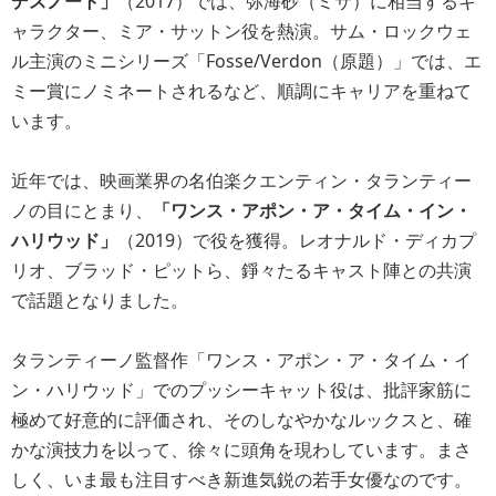
デスノート」
（2017）では、弥海砂（ミサ）に相当するキ
ャラクター、ミア・サットン役を熱演。サム・ロックウェ
ル主演のミニシリーズ「Fosse/Verdon（原題）」では、エ
ミー賞にノミネートされるなど、順調にキャリアを重ねて
います。
近年では、映画業界の名伯楽クエンティン・タランティー
ノの目にとまり、
「ワンス・アポン・ア・タイム・イン・
ハリウッド」
（2019）で役を獲得。レオナルド・ディカプ
リオ、ブラッド・ピットら、錚々たるキャスト陣との共演
で話題となりました。
タランティーノ監督作「ワンス・アポン・ア・タイム・イ
ン・ハリウッド」でのプッシーキャット役は、批評家筋に
極めて好意的に評価され、そのしなやかなルックスと、確
かな演技力を以って、徐々に頭角を現わしています。まさ
しく、いま最も注目すべき新進気鋭の若手女優なのです。