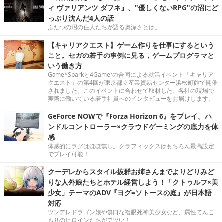
ィ ヴァリアンツ ダフネ』、"優しくないRPG"の沼にど
っぷり沈んだ4人の話
ふたつの沼の住人たちが語る奥深さとは。
【キャリアクエスト】ゲーム作りを仕事にするという
こと。セガの若手の事例に見る，ゲームプログラマと
いう働き方
Game*Sparkと4Gamerの合同による就活イベント「キャリア
クエスト」の第4回が東京都立産業貿易センター浜松町館で開催
されました。このイベントに合わせて取材した、各社の現場で
実際に働いている若手社員へのインタビューをお届けします。
GeForce NOWで『Forza Horizon 6』をプレイ。ハ
ンドルコントローラー×クラウドゲーミングの底力を体
感
体感的にラグはほぼ無し。グラフィックスはもちろん最高設定
でプレイ可能！
クーデレからスタイル抜群お姉さんまでよりどりみど
りな人外娘たちとホテル経営しよう！「クトゥルフ×美
少女」テーマのADV『ヨグ=ソトースの庭』が日本語
対応
ツンデレドラゴン娘や無口な複眼死神美少女など、属性てんこ
もりのヒロインたちがアツい！