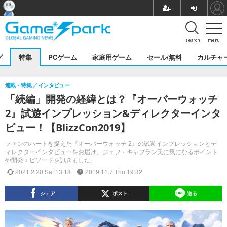
search
menu
グ
特集
PCゲーム
家庭用ゲーム
セール/無料
カルチャ
連載・特集
インタビュー
「続編」開発の経緯とは？『オーバーウォッチ
2』試遊インプレッション&ディレクターインタ
ビュー！【BlizzCon2019】
ファンのハートを捉えた『オーバーウォッチ 2』の試遊インプレッションとデ
ィレクターインタビューをお届け。ジェフ・キャプラン氏に気になるポイント
や開発エピソードを訊きました。
2021.2.20 Sat 13:18
2019.11.7 Thu 19:32
シェア
ポスト
送る