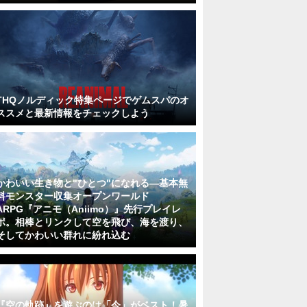
THQノルディック特集ページでゲムスパのオ
ススメと最新情報をチェックしよう
かわいい生き物と"ひとつ"になれる―基本無
料モンスター収集オープンワールド
ARPG『アニモ（Aniimo）』先行プレイレ
ポ。相棒とリンクして空を飛び、海を渡り、
そしてかわいい群れに紛れ込む
『空の軌跡』を遊ぶのは「今」がベスト！暑