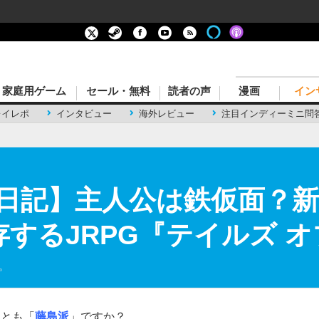
家庭用ゲーム
セール・無料
読者の声
漫画
イン
レイレポ
インタビュー
海外レビュー
注目インディーミニ問
日記】主人公は鉄仮面？新
するJRPG『テイルズ オ
。
れとも「
藤島派
」ですか？