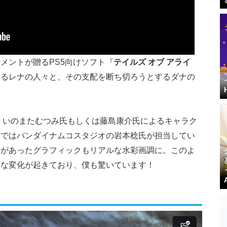
メントが贈るPS5向けソフト『
テイルズ オブ アライ
するレナの人々と、その支配を断ち切ろうとするダナの
、いのまたむつみ氏もしくは藤島康介氏によるキャラク
作ではバンダイナムコスタジオの岩本稔氏が担当してい
さがあったグラフィックもリアルな水彩画調に。このよ
々な変化が起きており、僕も驚いています！