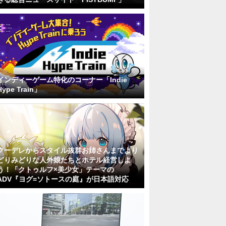
インディーゲーム特化のコーナー「Indie
Hype Train」
クーデレからスタイル抜群お姉さんまでより
どりみどりな人外娘たちとホテル経営しよ
う！「クトゥルフ×美少女」テーマの
ADV『ヨグ=ソトースの庭』が日本語対応