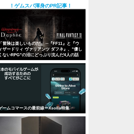
！ゲムスパ渾身のPR記事！
「冒険は楽しいものだ」 ─『FF11』と『ウ
ィザードリィ ヴァリアンツ ダフネ』、"優し
くないRPG"の沼にどっぷり沈んだ4人の話
ゲームコマースの最前線ーXsolla特集