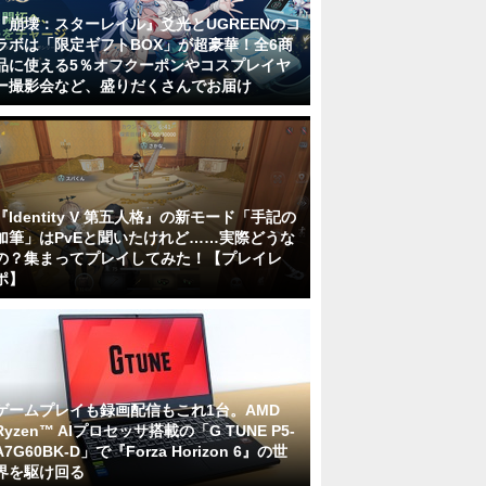
『崩壊：スターレイル』爻光とUGREENのコ
ラボは「限定ギフトBOX」が超豪華！全6商
品に使える5％オフクーポンやコスプレイヤ
ー撮影会など、盛りだくさんでお届け
『Identity V 第五人格』の新モード「手記の
加筆」はPvEと聞いたけれど……実際どうな
の？集まってプレイしてみた！【プレイレ
ポ】
ゲームプレイも録画配信もこれ1台。AMD
Ryzen™ AIプロセッサ搭載の「G TUNE P5-
A7G60BK-D」で『Forza Horizon 6』の世
界を駆け回る