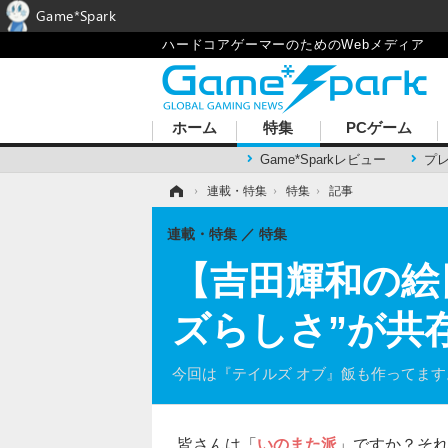
Game*Spark
ハードコアゲーマーのためのWebメディア
ホーム
特集
PCゲーム
Game*Sparkレビュー
プ
ホーム
›
連載・特集
›
特集
›
記事
連載・特集
特集
【吉田輝和の絵
ズらしさ”が共存
今回は『テイルズ オブ』飯も作ってます
皆さんは「
いのまた派
」ですか？そ