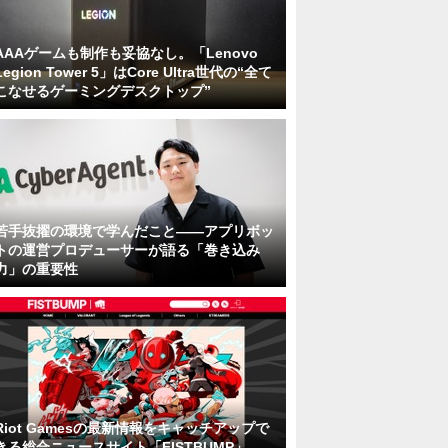
AAAゲームも制作も妥協なし。「Lenovo
Legion Tower 5」はCore Ultra世代の“全て
こなせるゲーミングデスクトップ”
若手抜擢の環境で学んだこと――アプリボッ
トの運営プロデューサーが語る「巻き込み
力」の重要性
Riot Gamesの最新情報をキャッチアップで
きる総合ニュースサイト「FISTBUMP」