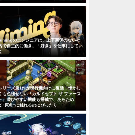
Aimingのエンジニアは、上下関係のない社
内で自主的に働き、「好き」を仕事にしてい
く
シリーズ第1作が現行機向けに復活！懐かし
くも色褪せない『カルドセプト ザ ファース
ト』遊びやすい機能も搭載で、あらため
て“原典”に触れるのにぴったり