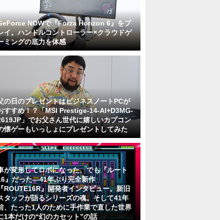
GeForce NOWで『Forza Horizon 6』をプ
レイ。ハンドルコントローラー×クラウドゲ
ーミングの底力を体感
父の日のプレゼントはビジネスノートPCが
おすすめ！？「MSI Prestige-14-AI+D3MG-
2619JP」でお父さん世代に嬉しいカプコン
の懐ゲーもいっしょにプレゼントしてみた
車が変形してロボになった、でも『ルート
16』だった―41年ぶり完全新作
『ROUTE16R』開発者インタビュー。新旧
スタッフが語るシリーズの魂。そして41年
前、たった1人のために手作業で直した世界
に1本だけの“幻のカセット”の話