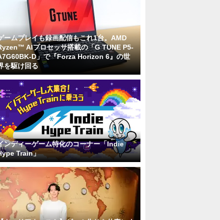
ゲームプレイも録画配信もこれ1台。AMD
Ryzen™ AIプロセッサ搭載の「G TUNE P5-
A7G60BK-D」で『Forza Horizon 6』の世
界を駆け回る
インディーゲーム特化のコーナー「Indie
Hype Train」