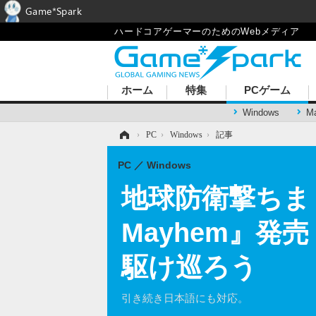
Game*Spark
ハードコアゲーマーのためのWebメディア
ホーム
特集
PCゲーム
Windows
M
ホーム
›
PC
›
Windows
›
記事
PC
Windows
地球防衛撃ちまくりシ
Mayhem』
駆け巡ろう
引き続き日本語にも対応。