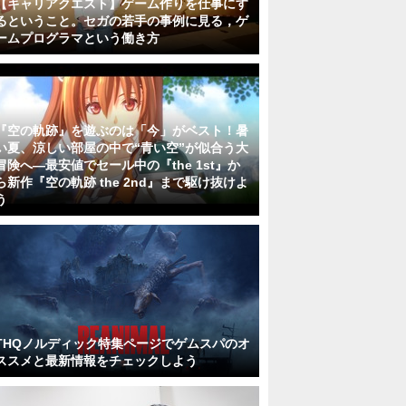
【キャリアクエスト】ゲーム作りを仕事にす
るということ。セガの若手の事例に見る，ゲ
ームプログラマという働き方
『空の軌跡』を遊ぶのは「今」がベスト！暑
い夏、涼しい部屋の中で“青い空”が似合う大
冒険へ―最安値でセール中の『the 1st』か
ら新作『空の軌跡 the 2nd』まで駆け抜けよ
う
THQノルディック特集ページでゲムスパのオ
ススメと最新情報をチェックしよう