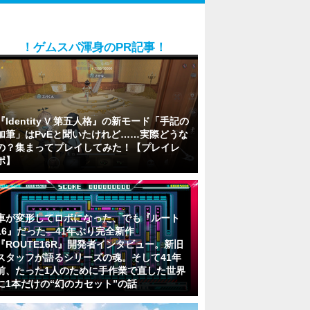
！ゲムスパ渾身のPR記事！
『Identity V 第五人格』の新モード「手記の
加筆」はPvEと聞いたけれど……実際どうな
の？集まってプレイしてみた！【プレイレ
ポ】
車が変形してロボになった、でも『ルート
16』だった―41年ぶり完全新作
『ROUTE16R』開発者インタビュー。新旧
スタッフが語るシリーズの魂。そして41年
前、たった1人のために手作業で直した世界
に1本だけの“幻のカセット”の話