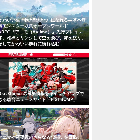
かわいい生き物と"ひとつ"になれる―基本無
料モンスター収集オープンワールド
ARPG『アニモ（Aniimo）』先行プレイレ
ポ。相棒とリンクして空を飛び、海を渡り、
そしてかわいい群れに紛れ込む
Riot Gamesの最新情報をキャッチアップで
きる総合ニュースサイト「FISTBUMP」
アニマや新要素のさらなる“進化”を目撃せ