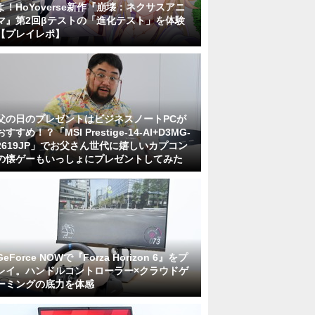
よ！HoYoverse新作『崩壊：ネクサスアニ
マ』第2回βテストの「進化テスト」を体験
【プレイレポ】
父の日のプレゼントはビジネスノートPCが
おすすめ！？「MSI Prestige-14-AI+D3MG-
2619JP」でお父さん世代に嬉しいカプコン
の懐ゲーもいっしょにプレゼントしてみた
GeForce NOWで『Forza Horizon 6』をプ
レイ。ハンドルコントローラー×クラウドゲ
ーミングの底力を体感