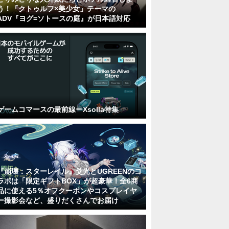
う！「クトゥルフ×美少女」テーマの
ADV『ヨグ=ソトースの庭』が日本語対応
ゲームコマースの最前線ーXsolla特集
『崩壊：スターレイル』爻光とUGREENのコ
ラボは「限定ギフトBOX」が超豪華！全6商
品に使える5％オフクーポンやコスプレイヤ
ー撮影会など、盛りだくさんでお届け