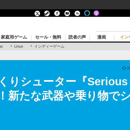
家庭用ゲーム
セール・無料
読者の声
漫画
イン
ac
Linux
インディーゲーム
2
ューター『Serious Sam
発売！新たな武器や乗り物で