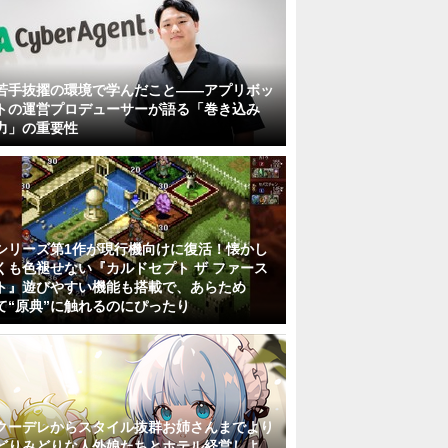
若手抜擢の環境で学んだこと――アプリボッ
トの運営プロデューサーが語る「巻き込み
力」の重要性
シリーズ第1作が現行機向けに復活！懐かし
くも色褪せない『カルドセプト ザ ファース
ト』遊びやすい機能も搭載で、あらため
て“原典”に触れるのにぴったり
クーデレからスタイル抜群お姉さんまでより
どりみどりな人外娘たちとホテル経営しよ