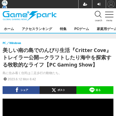
search
menu
ホーム
アクセスランキング
特集
PCゲーム
家庭用ゲー
PC
Windows
美しい南の島でのんびり生活『Critter Cove』
トレイラー公開―クラフトしたり海中を探索す
る牧歌的なライフ【PC Gaming Show】
島に住み着く住民は二足歩行の動物たち。
2023.6.12 Mon 6:42
シェア
ポスト
送る