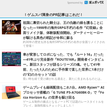
Sponsored by
！ゲムスパ渾身のPR記事はこれだ！
祖国に裏切られた騎士は、王の仇敵の娘を護ることに
なった―1998年の海外SRPG不朽の名作『幻世録』全
面リメイク版、体験版配信開始。ダーティーヒーロー
が駆ける異色の戦記が令和に蘇る
約30年の歴史を誇る海外SRPGの不朽の名作が全面リメイクされ
て登場！
車が変形してロボになった、でも『ルート16』だった
―41年ぶり完全新作『ROUTE16R』開発者インタビュ
ー。新旧スタッフが語るシリーズの魂。そして41年
前、たった1人のために手作業で直した世界に1本だけ
の“幻のカセット”の話
長い時を経て受け継がれる過去と、新たに生まれるものとは。
ゲームプレイも録画配信もこれ1台。AMD Ryzen™ AI
プロセッサ搭載の「G TUNE P5-A7G60BK-D」で『Fo
rza Horizon 6』の世界を駆け回る
ゲーム＆制作の拠点となるノートPCで話題のレースタイトルを
プレイ。放熱性能もチェックしました！