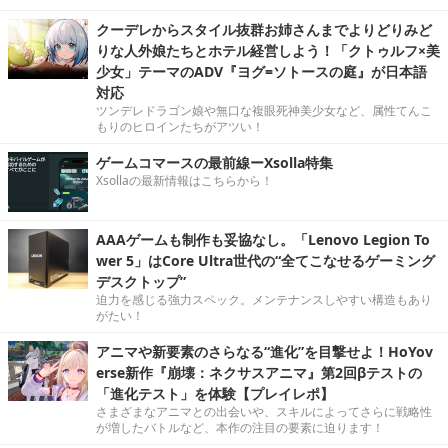
クーデレからスタイル抜群お姉さんまでよりどりみど
りな人外娘たちとホテル経営しよう！「クトゥルフ×美
少女」テーマのADV『ヨグ=ソトースの庭』が日本語
対応
ツンデレドラゴン娘や無口な複眼死神美少女など、属性てんこ
もりのヒロインたちがアツい！
ゲームコマースの最前線ーXsolla特集
Xsollaの最新情報はこちらから！
AAAゲームも制作も妥協なし。「Lenovo Legion To
wer 5」はCore Ultra世代の“全てこなせるゲーミング
デスクトップ”
迫力を感じる強力スペック。メンテナンスしやすい構造もあり
がたい！
アニマや新要素のさらなる“進化”を目撃せよ！HoYov
erse新作『崩壊：ネクサスアニマ』第2回βテストの
「進化テスト」を体験【プレイレポ】
さまざまなアニマとの出会いや、スキルによってさらに戦略性
が増したバトルなど、本作の注目の要素に迫ります！