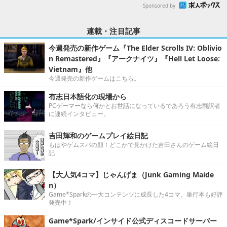
Sponsored by
連載・注目記事
今週発売の新作ゲーム『The Elder Scrolls IV: Oblivio
n Remastered』『アークナイツ』『Hell Let Loose:
Vietnam』他
今週発売の新作ゲームはこちら。
有志日本語化の現場から
PCゲーマーなら何かとお世話になっているであろう有志翻訳者
に連続インタビュー。
吉田輝和のゲームプレイ絵日記
もはやゲムスパの顔！どこかで見かけた吉田さんのゲーム絵日
記
【大人気4コマ】じゃんげま（Junk Gaming Maide
n）
Game*Sparkの一大コンテンツに成長した4コマ。単行本も好評
発売中！
Game*Spark/インサイド公式ディスコードサーバー