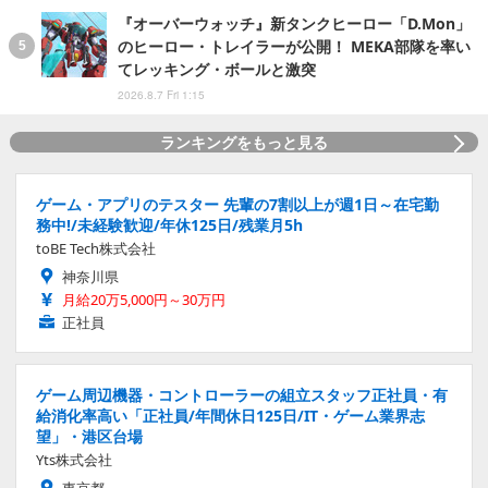
『オーバーウォッチ』新タンクヒーロー「D.Mon」
のヒーロー・トレイラーが公開！ MEKA部隊を率い
てレッキング・ボールと激突
2026.8.7 Fri 1:15
ランキングをもっと見る
ゲーム・アプリのテスター 先輩の7割以上が週1日～在宅勤
務中!/未経験歓迎/年休125日/残業月5h
toBE Tech株式会社
神奈川県
月給20万5,000円～30万円
正社員
ゲーム周辺機器・コントローラーの組立スタッフ正社員・有
給消化率高い「正社員/年間休日125日/IT・ゲーム業界志
望」・港区台場
Yts株式会社