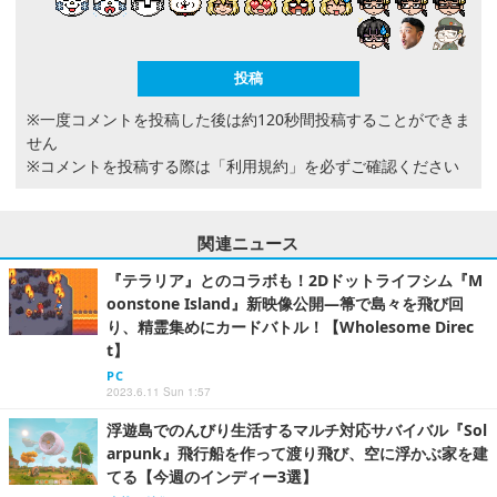
※一度コメントを投稿した後は約120秒間投稿することができま
せん
※コメントを投稿する際は
「利用規約」
を必ずご確認ください
関連ニュース
『テラリア』とのコラボも！2Dドットライフシム『M
oonstone Island』新映像公開―箒で島々を飛び回
り、精霊集めにカードバトル！【Wholesome Direc
t】
PC
2023.6.11 Sun 1:57
浮遊島でのんびり生活するマルチ対応サバイバル『Sol
arpunk』飛行船を作って渡り飛び、空に浮かぶ家を建
てる【今週のインディー3選】