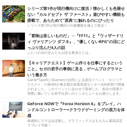
シリーズ第1作が現行機向けに復活！懐かしくも色褪せ
ない『カルドセプト ザ ファースト』遊びやすい機能も
搭載で、あらためて“原典”に触れるのにぴったり
シリーズ第1作が現行機向けの新機能を備えて復活！
「冒険は楽しいものだ」 ─『FF11』と『ウィザードリ
ィ ヴァリアンツ ダフネ』、"優しくないRPG"の沼にど
っぷり沈んだ4人の話
ふたつの沼の住人たちが語る奥深さとは。
【キャリアクエスト】ゲーム作りを仕事にするという
こと。セガの若手の事例に見る，ゲームプログラマと
いう働き方
Game*Sparkと4Gamerの合同による就活イベント「キャリア
クエスト」の第4回が東京都立産業貿易センター浜松町館で開催
されました。このイベントに合わせて取材した、各社の現場で
実際に働いている若手社員へのインタビューをお届けします。
GeForce NOWで『Forza Horizon 6』をプレイ。ハ
ンドルコントローラー×クラウドゲーミングの底力を体
感
体感的にラグはほぼ無し。グラフィックスはもちろん最高設定
でプレイ可能！