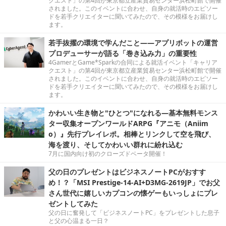
クエスト」の第4回が東京都立産業貿易センター浜松町館で開催
されました。このイベントに合わせ、自身の就活時のエピソー
ドを若手クリエイターに聞いてみたので、その模様をお届けし
ます。
若手抜擢の環境で学んだこと――アプリボットの運営
プロデューサーが語る「巻き込み力」の重要性
4GamerとGame*Sparkの合同による就活イベント「キャリア
クエスト」の第4回が東京都立産業貿易センター浜松町館で開催
されました。このイベントに合わせ、自身の就活時のエピソー
ドを若手クリエイターに聞いてみたので、その模様をお届けし
ます。
かわいい生き物と"ひとつ"になれる―基本無料モンス
ター収集オープンワールドARPG『アニモ（Aniim
o）』先行プレイレポ。相棒とリンクして空を飛び、
海を渡り、そしてかわいい群れに紛れ込む
7月に国内向け初のクローズドベータ開催！
父の日のプレゼントはビジネスノートPCがおすす
め！？「MSI Prestige-14-AI+D3MG-2619JP」でお父
さん世代に嬉しいカプコンの懐ゲーもいっしょにプレ
ゼントしてみた
父の日に奮発して「ビジネスノートPC」をプレゼントした息子
と父の心温まる一日？