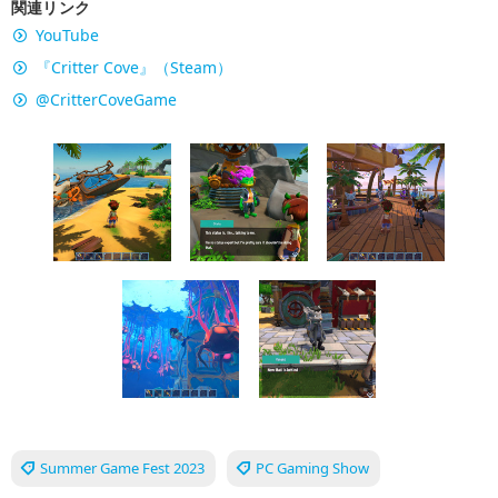
関連リンク
YouTube
『Critter Cove』（Steam）
@CritterCoveGame
Summer Game Fest 2023
PC Gaming Show