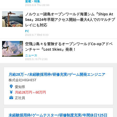
連載・特集
2023.6.8 Thu 22:00
ノルウェー諸島オープンワールド海運シム『Ships At
Sea』2024年早期アクセス開始―最大4人でのマルチプ
レイにも対応
PC
2023.6.7 Wed 9:00
空飛ぶ島々を冒険するオープンワールドCo-opアドベ
ンチャー『Lost Skies』発表！
ニュース
2023.5.19 Fri 2:30
月給28万～/未経験採用枠/研修充実/ゲーム開発エンジニア
株式会社HIGHEST
愛知県
月給28万円～60万円
正社員
未経験採用枠/ゲームテスター/研修制度充実/年間休日125日