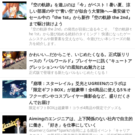
『空の軌跡』を遊ぶのは「今」がベスト！暑い夏、涼
しい部屋の中で“青い空”が似合う大冒険へ―最安値で
セール中の『the 1st』から新作『空の軌跡 the 2nd』
まで駆け抜けよう
『空の軌跡 the 2nd』の発売が目前に迫る今こそ、『空の軌跡 t
he 1st』から遊び始める絶好のタイミング！ 快適になったゲー
ムシステムや新要素を交えながら、今遊びたい本シリーズの魅
力を紹介します。
かわいい…だからこそ、いじめたくなる。正式版リリ
ースの『パルワールド』プレイヤーに訊く“キュートア
グレッション×パル”の底知れぬ魅力とは
正式版で登場する新たなパルもいじめたくなる！
『崩壊：スターレイル』爻光とUGREENのコラボは
「限定ギフトBOX」が超豪華！全6商品に使える5％オ
フクーポンやコスプレイヤー撮影会など、盛りだくさ
んでお届け
限定ギフトBOXは超豪華！コラボ4商品や限定でグッズも
Aimingのエンジニアは、上下関係のない社内で自主的
に働き、「好き」を仕事にしていく
4GamerとGame*Sparkの合同による就活イベント「キャリア