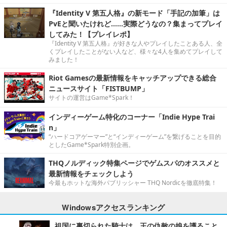
『Identity V 第五人格』の新モード「手記の加筆」は
PvEと聞いたけれど……実際どうなの？集まってプレイ
してみた！【プレイレポ】
『Identity V 第五人格』が好きな人やプレイしたことある人、全
くプレイしたことがない人など、様々な4人を集めてプレイして
みました！
Riot Gamesの最新情報をキャッチアップできる総合
ニュースサイト「FISTBUMP」
サイトの運営はGame*Spark！
インディーゲーム特化のコーナー「Indie Hype Trai
n」
“ハードコアゲーマー”と“インディーゲーム”を繋げることを目的
としたGame*Spark特別企画。
THQノルディック特集ページでゲムスパのオススメと
最新情報をチェックしよう
今最もホットな海外パブリッシャー THQ Nordicを徹底特集！
Windowsアクセスランキング
祖国に裏切られた騎士は、王の仇敵の娘を護ること