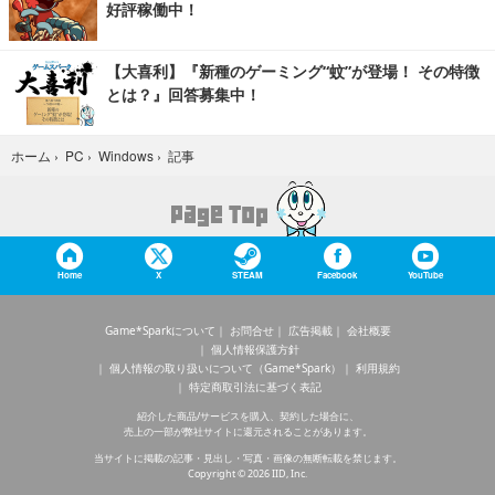
好評稼働中！
【大喜利】『新種のゲーミング“蚊”が登場！ その特徴
とは？』回答募集中！
記事
ホーム
›
PC
›
Windows
›
Home
X
STEAM
Facebook
YouTube
Game*Sparkについて
お問合せ
広告掲載
会社概要
個人情報保護方針
個人情報の取り扱いについて（Game*Spark）
利用規約
特定商取引法に基づく表記
紹介した商品/サービスを購入、契約した場合に、
売上の一部が弊社サイトに還元されることがあります。
当サイトに掲載の記事・見出し・写真・画像の無断転載を禁じます。
Copyright © 2026 IID, Inc.