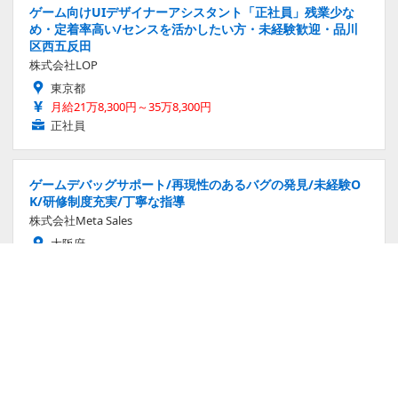
ゲーム向けUIデザイナーアシスタント「正社員」残業少な
め・定着率高い/センスを活かしたい方・未経験歓迎・品川
区西五反田
株式会社LOP
東京都
月給21万8,300円～35万8,300円
正社員
ゲームデバッグサポート/再現性のあるバグの発見/未経験O
K/研修制度充実/丁寧な指導
株式会社Meta Sales
大阪府
月給30万7,500円～40万円
正社員
ゲーム向けUIデザイナーアシスタント・未経験歓迎・転職初
挑戦歓迎「完全週休2日制/社会保険完備」
株式会社LOP