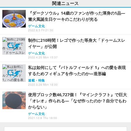
関連ニュース
『ダークソウル』14歳のファンが作った渾身の1品―
篝火風誕生日ケーキのこだわりが光る
ゲーム文化
2022.8.5 Fri 21:30
制作に210時間！レゴで作った等身大「ドゥームスレ
イヤー」が公開
ゲーム文化
2022.4.25 Mon 15:37
私は如何にして『バトルフィールド 1』への愛を表現
するためフィギュアを作ったのか―造形編
連載・特集
2022.3.28 Mon 18:00
使用ブロック数46,727個！『マインクラフト』で巨大
「オレオ」作られる―「なぜ作ったのか？自分でもわ
からない」
ゲーム文化
2021.12.9 Thu 18:00