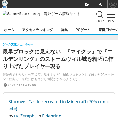
search
menu
ホーム
アクセスランキング
特集
PCゲーム
家庭用ゲー
ゲーム文化
カルチャー
最早ブロックに見えない…『マイクラ』で『エ
ルデンリング』のストームヴィル城を精巧に作
り上げたプレイヤー現る
現時点でもかなりの完成度に思えますが、制作プロセスとしてはまだ70パーセ
ント程度で、完成にはもう少し時間がかかるようです。
2023.7.14 Fri 19:00
Stormveil Castle recreated in Minecraft (70% comp
lete)
by
u/_Zeraph_
in
Eldenring