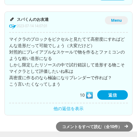
スパくんのお友達
Menu
2023-07-14 14:07:01
マイクラのブロックをピクセルと見たてて高密度にすればど
んな造形だって可能でしょう（大変だけど）
対照的にプレイアブルなスケールで物を作るとファミコンの
ような粗い造形になる
しかし限定したリソースの中で試行錯誤して造形する物こそ
マイクラとして評価したいね私は
高密度に作るのなら極論になりブレンダーで作れば？
こう言いたくなってしまう
10
返信
他の返信を表示
コメントをすべて読む（全10件）