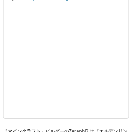
『
マインクラフト
』ビルダーのZeraph氏は『
エルデンリン