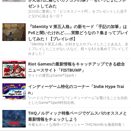
ゼントしてみた
父の日に奮発して「ビジネスノートPC」をプレゼントした息子
と父の心温まる一日？
『Identity V 第五人格』の新モード「手記の加筆」は
PvEと聞いたけれど……実際どうなの？集まってプレイ
してみた！【プレイレポ】
『Identity V 第五人格』が好きな人やプレイしたことある人、全
くプレイしたことがない人など、様々な4人を集めてプレイして
みました！
Riot Gamesの最新情報をキャッチアップできる総合
ニュースサイト「FISTBUMP」
サイトの運営はGame*Spark！
インディーゲーム特化のコーナー「Indie Hype Trai
n」
“ハードコアゲーマー”と“インディーゲーム”を繋げることを目的
としたGame*Spark特別企画。
THQノルディック特集ページでゲムスパのオススメと
最新情報をチェックしよう
今最もホットな海外パブリッシャー THQ Nordicを徹底特集！