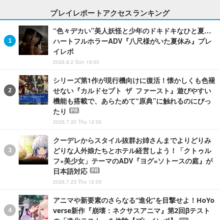
プレイレポートアクセスランキング
“色々デカい”美人妖怪と少年のドキドキなひと夏…
ハートフルホラーADV『八尺様がいた夏休み』プレ
イレポ
2026.8.2 Sun 19:00
シリーズ第1作が現行機向けに復活！懐かしくも色褪
せない『カルドセプト ザ ファースト』遊びやすい
機能も搭載で、あらためて“原典”に触れるのにぴっ
たり
PR
2026.7.30 Thu 12:00
クーデレからスタイル抜群お姉さんまでよりどりみ
どりな人外娘たちとホテル経営しよう！「クトゥル
フ×美少女」テーマのADV『ヨグ=ソトースの庭』が
日本語対応
PR
2026.7.23 Thu 12:05
アニマや新要素のさらなる“進化”を目撃せよ！HoYo
verse新作『崩壊：ネクサスアニマ』第2回βテスト