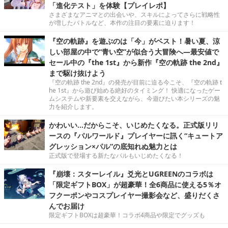
「進化テスト」を体験【プレイレポ】
さまざまなアニマとの出会いや、スキルによってさらに戦略性
が増したバトルなど、本作の注目の要素に迫ります！
『空の軌跡』を遊ぶのは「今」がベスト！暑い夏、涼
しい部屋の中で“青い空”が似合う大冒険へ―最安値で
セール中の『the 1st』から新作『空の軌跡 the 2nd』
まで駆け抜けよう
『空の軌跡 the 2nd』の発売が目前に迫る今こそ、『空の軌跡 t
he 1st』から遊び始める絶好のタイミング！ 快適になったゲー
ムシステムや新要素を交えながら、今遊びたい本シリーズの魅
力を紹介します。
かわいい…だからこそ、いじめたくなる。正式版リリ
ースの『パルワールド』プレイヤーに訊く“キュートア
グレッション×パル”の底知れぬ魅力とは
正式版で登場する新たなパルもいじめたくなる！
『崩壊：スターレイル』爻光とUGREENのコラボは
「限定ギフトBOX」が超豪華！全6商品に使える5％オ
フクーポンやコスプレイヤー撮影会など、盛りだくさ
んでお届け
限定ギフトBOXは超豪華！コラボ4商品や限定でグッズも