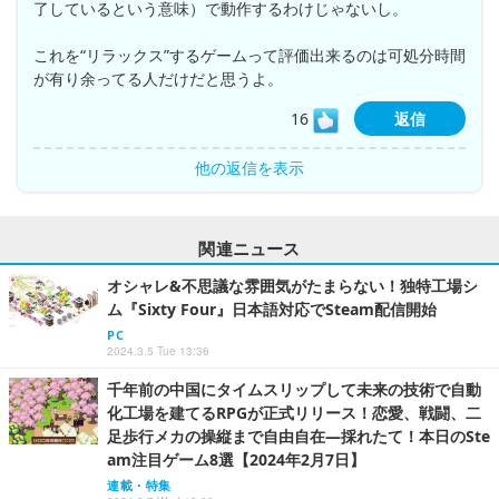
了しているという意味）で動作するわけじゃないし。
これを“リラックス”するゲームって評価出来るのは可処分時間
が有り余ってる人だけだと思うよ。
16
返信
他の返信を表示
関連ニュース
オシャレ&不思議な雰囲気がたまらない！独特工場シ
ム『Sixty Four』日本語対応でSteam配信開始
PC
2024.3.5 Tue 13:36
千年前の中国にタイムスリップして未来の技術で自動
化工場を建てるRPGが正式リリース！恋愛、戦闘、二
足歩行メカの操縦まで自由自在―採れたて！本日のSte
am注目ゲーム8選【2024年2月7日】
連載・特集