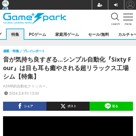
search
menu
グ
特集
PCゲーム
家庭用ゲーム
セール/無料
カルチャ
連載・特集
プレイレポート
音が気持ち良すぎる…シンプル自動化『Sixty F
our』は目も耳も癒やされる超リラックス工場
シム【特集】
ASMR的自動化クリッカー。
2024.3.8 Fri 13:00
シェア
ポスト
送る