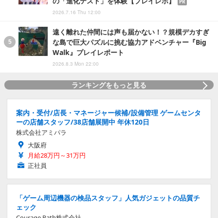
の「進化テスト」を体験【プレイレポ】
PR
2026.7.16 Thu 12:00
遠く離れた仲間には声も届かない！？規模デカすぎ
な島で巨大パズルに挑む協力アドベンチャー『Big
Walk』プレイレポート
2026.8.3 Mon 22:00
ランキングをもっと見る
案内・受付/店長・マネージャー候補/設備管理 ゲームセンタ
ーの店舗スタッフ/38店舗展開中 年休120日
株式会社アミパラ
大阪府
月給28万円～31万円
正社員
「ゲーム周辺機器の検品スタッフ」人気ガジェットの品質チ
ェック
Courage Path株式会社