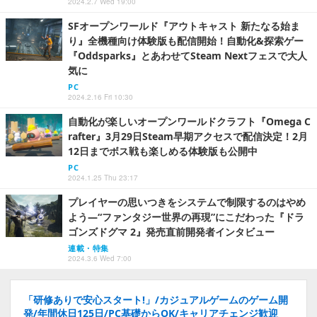
2024.2.7 Wed 19:00
SFオープンワールド『アウトキャスト 新たなる始ま
り』全機種向け体験版も配信開始！自動化&探索ゲー
『Oddsparks』とあわせてSteam Nextフェスで大人
気に
PC
2024.2.16 Fri 10:30
自動化が楽しいオープンワールドクラフト『Omega C
rafter』3月29日Steam早期アクセスで配信決定！2月
12日までボス戦も楽しめる体験版も公開中
PC
2024.1.25 Thu 23:17
プレイヤーの思いつきをシステムで制限するのはやめ
よう―“ファンタジー世界の再現”にこだわった『ドラ
ゴンズドグマ 2』発売直前開発者インタビュー
連載・特集
2024.3.6 Wed 7:00
「研修ありで安心スタート!」/カジュアルゲームのゲーム開
発/年間休日125日/PC基礎からOK/キャリアチェンジ歓迎