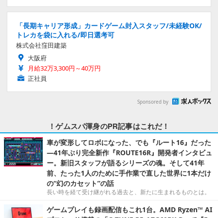
「長期キャリア形成」カードゲーム封入スタッフ/未経験OK/
トレカを袋に入れる/即日選考可
株式会社窪田建築
大阪府
月給32万3,300円～40万円
正社員
Sponsored by
！ゲムスパ渾身のPR記事はこれだ！
車が変形してロボになった、でも『ルート16』だった
―41年ぶり完全新作『ROUTE16R』開発者インタビュ
ー。新旧スタッフが語るシリーズの魂。そして41年
前、たった1人のために手作業で直した世界に1本だけ
の“幻のカセット”の話
長い時を経て受け継がれる過去と、新たに生まれるものとは。
ゲームプレイも録画配信もこれ1台。AMD Ryzen™ AI