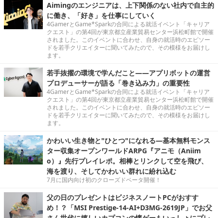
Aimingのエンジニアは、上下関係のない社内で自主的
に働き、「好き」を仕事にしていく
4GamerとGame*Sparkの合同による就活イベント「キャリア
クエスト」の第4回が東京都立産業貿易センター浜松町館で開催
されました。このイベントに合わせ、自身の就活時のエピソー
ドを若手クリエイターに聞いてみたので、その模様をお届けし
ます。
若手抜擢の環境で学んだこと――アプリボットの運営
プロデューサーが語る「巻き込み力」の重要性
4GamerとGame*Sparkの合同による就活イベント「キャリア
クエスト」の第4回が東京都立産業貿易センター浜松町館で開催
されました。このイベントに合わせ、自身の就活時のエピソー
ドを若手クリエイターに聞いてみたので、その模様をお届けし
ます。
かわいい生き物と"ひとつ"になれる―基本無料モンス
ター収集オープンワールドARPG『アニモ（Aniim
o）』先行プレイレポ。相棒とリンクして空を飛び、
海を渡り、そしてかわいい群れに紛れ込む
7月に国内向け初のクローズドベータ開催！
父の日のプレゼントはビジネスノートPCがおすす
め！？「MSI Prestige-14-AI+D3MG-2619JP」でお父
さん世代に嬉しいカプコンの懐ゲーもいっしょにプレ