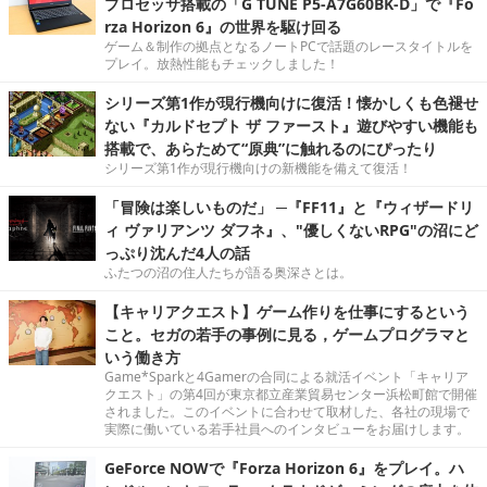
プロセッサ搭載の「G TUNE P5-A7G60BK-D」で『Fo
rza Horizon 6』の世界を駆け回る
ゲーム＆制作の拠点となるノートPCで話題のレースタイトルを
プレイ。放熱性能もチェックしました！
シリーズ第1作が現行機向けに復活！懐かしくも色褪せ
ない『カルドセプト ザ ファースト』遊びやすい機能も
搭載で、あらためて“原典”に触れるのにぴったり
シリーズ第1作が現行機向けの新機能を備えて復活！
「冒険は楽しいものだ」 ─『FF11』と『ウィザードリ
ィ ヴァリアンツ ダフネ』、"優しくないRPG"の沼にど
っぷり沈んだ4人の話
ふたつの沼の住人たちが語る奥深さとは。
【キャリアクエスト】ゲーム作りを仕事にするという
こと。セガの若手の事例に見る，ゲームプログラマと
いう働き方
Game*Sparkと4Gamerの合同による就活イベント「キャリア
クエスト」の第4回が東京都立産業貿易センター浜松町館で開催
されました。このイベントに合わせて取材した、各社の現場で
実際に働いている若手社員へのインタビューをお届けします。
GeForce NOWで『Forza Horizon 6』をプレイ。ハ