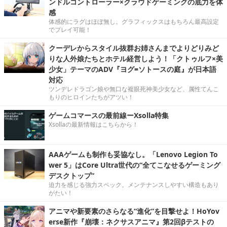
ンドルコントローラー×クラウドゲーミングの底力を体
感
体感的にラグはほぼ無し。グラフィックスはもちろん最高設定
でプレイ可能！
クーデレからスタイル抜群お姉さんまでよりどりみど
りな人外娘たちとホテル経営しよう！「クトゥルフ×美
少女」テーマのADV『ヨグ=ソトースの庭』が日本語
対応
ツンデレドラゴン娘や無口な複眼死神美少女など、属性てんこ
もりのヒロインたちがアツい！
ゲームコマースの最前線ーXsolla特集
Xsollaの最新情報はこちらから！
AAAゲームも制作も妥協なし。「Lenovo Legion To
wer 5」はCore Ultra世代の“全てこなせるゲーミング
デスクトップ”
迫力を感じる強力スペック。メンテナンスしやすい構造もあり
がたい！
アニマや新要素のさらなる“進化”を目撃せよ！HoYov
erse新作『崩壊：ネクサスアニマ』第2回βテストの