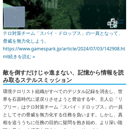
テロ対策チーム「スパイ・ドロップス」の一員となって、
脅威を無力化しよう。
https://www.gamespark.jp/article/2024/07/03/142908.ht
ml
続きを読む »
敵を倒すだけじゃ進まない、記憶から情報を読
み取るステルスミッション
環境テロリスト組織がすべてのデジタル記録を消去し、世
界を石器時代に逆戻りさせようと脅迫する中、主人公「リ
プリー」はテロ対策チーム「スパイ・ドロップス」の一員
としてその脅威を無力化する任務を負います。しかし、真
相を追ううちに任務の目的に疑問を抱き始め、より深い陰