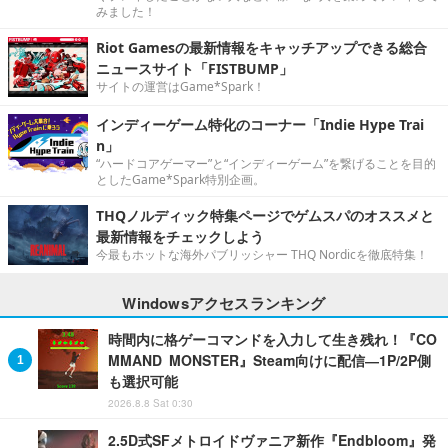
みました！
Riot Gamesの最新情報をキャッチアップできる総合
ニュースサイト「FISTBUMP」
サイトの運営はGame*Spark！
インディーゲーム特化のコーナー「Indie Hype Trai
n」
“ハードコアゲーマー”と“インディーゲーム”を繋げることを目的
としたGame*Spark特別企画。
THQノルディック特集ページでゲムスパのオススメと
最新情報をチェックしよう
今最もホットな海外パブリッシャー THQ Nordicを徹底特集！
Windowsアクセスランキング
時間内に格ゲーコマンドを入力して生き残れ！『CO
MMAND MONSTER』Steam向けに配信―1P/2P側
も選択可能
2026.8.8 Sat 0:30
2.5D式SFメトロイドヴァニア新作『Endbloom』発