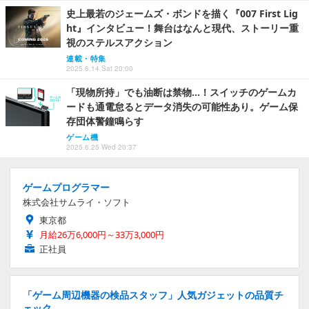
史上最若のジェームズ・ボンドを描く『007 First Lig
ht』インタビュー！舞台はなんと現代、ストーリー重
視のステルスアクション
連載・特集
2025.6.14 Sat 20:00
「現物所持」でも油断は禁物…！スイッチのゲームカ
ードも通電怠るとデータ消失の可能性あり。ゲーム保
存団体警鐘鳴らす
ゲーム機
2025.6.25 Wed 20:37
ゲームプログラマー
株式会社サムライ・ソフト
東京都
月給26万6,000円～33万3,000円
正社員
「ゲーム周辺機器の検品スタッフ」人気ガジェットの品質チ
ェック