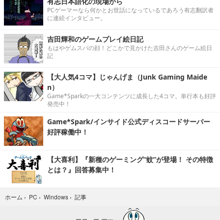
有志日本語化の現場から
PCゲーマーなら何かとお世話になっているであろう有志翻訳者
に連続インタビュー。
吉田輝和のゲームプレイ絵日記
もはやゲムスパの顔！どこかで見かけた吉田さんのゲーム絵日
記
【大人気4コマ】じゃんげま（Junk Gaming Maide
n）
Game*Sparkの一大コンテンツに成長した4コマ。単行本も好評
発売中！
Game*Spark/インサイド公式ディスコードサーバー
好評稼働中！
【大喜利】『新種のゲーミング“蚊”が登場！ その特徴
とは？』回答募集中！
記事
ホーム
›
PC
›
Windows
›