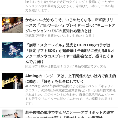
he 1st』から遊び始める絶好のタイミング！ 快適になったゲー
ムシステムや新要素を交えながら、今遊びたい本シリーズの魅
力を紹介します。
かわいい…だからこそ、いじめたくなる。正式版リリ
ースの『パルワールド』プレイヤーに訊く“キュートア
グレッション×パル”の底知れぬ魅力とは
正式版で登場する新たなパルもいじめたくなる！
『崩壊：スターレイル』爻光とUGREENのコラボは
「限定ギフトBOX」が超豪華！全6商品に使える5％オ
フクーポンやコスプレイヤー撮影会など、盛りだくさ
んでお届け
限定ギフトBOXは超豪華！コラボ4商品や限定でグッズも
Aimingのエンジニアは、上下関係のない社内で自主的
に働き、「好き」を仕事にしていく
4GamerとGame*Sparkの合同による就活イベント「キャリア
クエスト」の第4回が東京都立産業貿易センター浜松町館で開催
されました。このイベントに合わせ、自身の就活時のエピソー
ドを若手クリエイターに聞いてみたので、その模様をお届けし
ます。
若手抜擢の環境で学んだこと――アプリボットの運営
プロデューサーが語る「巻き込み力」の重要性