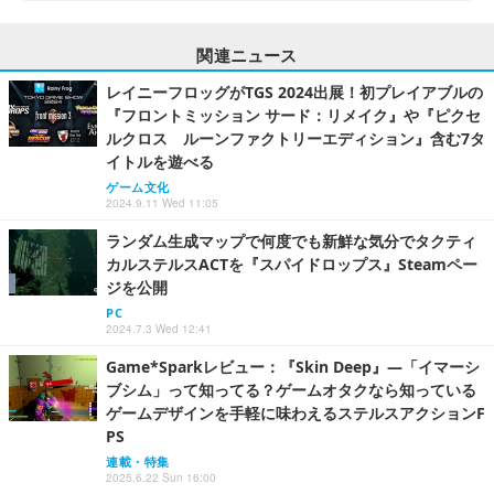
関連ニュース
レイニーフロッグがTGS 2024出展！初プレイアブルの
『フロントミッション サード：リメイク』や『ピクセ
ルクロス ルーンファクトリーエディション』含む7タ
イトルを遊べる
ゲーム文化
2024.9.11 Wed 11:05
ランダム生成マップで何度でも新鮮な気分でタクティ
カルステルスACTを『スパイドロップス』Steamペー
ジを公開
PC
2024.7.3 Wed 12:41
Game*Sparkレビュー：『Skin Deep』―「イマーシ
ブシム」って知ってる？ゲームオタクなら知っている
ゲームデザインを手軽に味わえるステルスアクションF
PS
連載・特集
2025.6.22 Sun 16:00