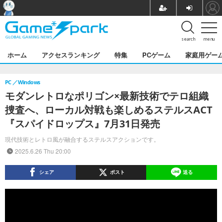
search
menu
ホーム
アクセスランキング
特集
PCゲーム
家庭用ゲー
PC
Windows
モダンレトロなポリゴン×最新技術でテロ組織
捜査へ、ローカル対戦も楽しめるステルスACT
『スパイドロップス』7月31日発売
現代技術とレトロ風が融合するステルスアクションです。
2025.6.26 Thu 20:00
シェア
ポスト
送る