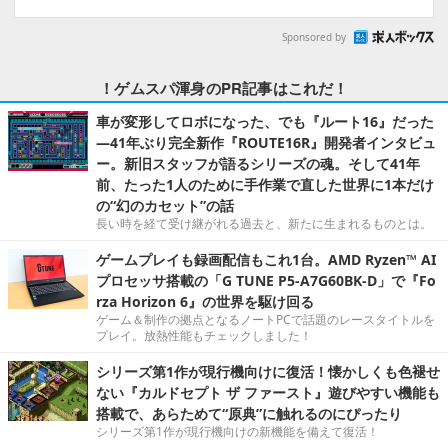
Sponsored by
！ゲムスパ渾身のPR記事はこれだ！
車が変形してロボになった、でも『ルート16』だった
―41年ぶり完全新作『ROUTE16R』開発者インタビュ
ー。新旧スタッフが語るシリーズの魂。そして41年
前、たった1人のために手作業で直した世界に1本だけ
の“幻のカセット”の話
長い時を経て受け継がれる過去と、新たに生まれるものとは。
ゲームプレイも録画配信もこれ1台。AMD Ryzen™ AI
プロセッサ搭載の「G TUNE P5-A7G60BK-D」で『Fo
rza Horizon 6』の世界を駆け回る
ゲーム＆制作の拠点となるノートPCで話題のレースタイトルを
プレイ。放熱性能もチェックしました！
シリーズ第1作が現行機向けに復活！懐かしくも色褪せ
ない『カルドセプト ザ ファースト』遊びやすい機能も
搭載で、あらためて“原典”に触れるのにぴったり
シリーズ第1作が現行機向けの新機能を備えて復活！