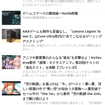
ツンデレドラゴン娘や無口な複眼死神美少女など、属性てんこ
もりのヒロインたちがアツい！
ゲームコマースの最前線ーXsolla特集
Xsollaの最新情報はこちらから！
AAAゲームも制作も妥協なし。「Lenovo Legion To
wer 5」はCore Ultra世代の“全てこなせるゲーミング
デスクトップ”
迫力を感じる強力スペック。メンテナンスしやすい構造もあり
がたい！
アニマや新要素のさらなる“進化”を目撃せよ！HoYov
erse新作『崩壊：ネクサスアニマ』第2回βテストの
「進化テスト」を体験【プレイレポ】
さまざまなアニマとの出会いや、スキルによってさらに戦略性
が増したバトルなど、本作の注目の要素に迫ります！
『空の軌跡』を遊ぶのは「今」がベスト！暑い夏、涼
しい部屋の中で“青い空”が似合う大冒険へ―最安値で
セール中の『the 1st』から新作『空の軌跡 the 2nd』
まで駆け抜けよう
『空の軌跡 the 2nd』の発売が目前に迫る今こそ、『空の軌跡 t