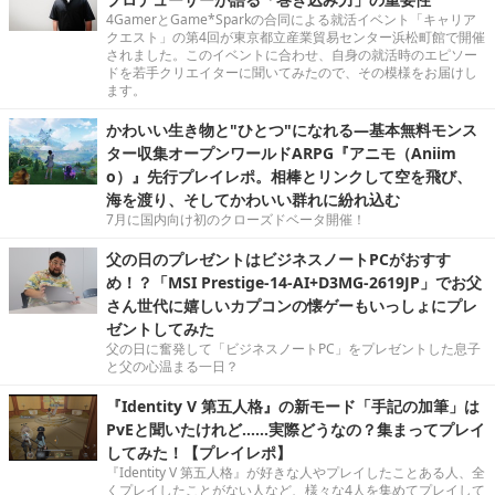
4GamerとGame*Sparkの合同による就活イベント「キャリア
クエスト」の第4回が東京都立産業貿易センター浜松町館で開催
されました。このイベントに合わせ、自身の就活時のエピソー
ドを若手クリエイターに聞いてみたので、その模様をお届けし
ます。
かわいい生き物と"ひとつ"になれる―基本無料モンス
ター収集オープンワールドARPG『アニモ（Aniim
o）』先行プレイレポ。相棒とリンクして空を飛び、
海を渡り、そしてかわいい群れに紛れ込む
7月に国内向け初のクローズドベータ開催！
父の日のプレゼントはビジネスノートPCがおすす
め！？「MSI Prestige-14-AI+D3MG-2619JP」でお父
さん世代に嬉しいカプコンの懐ゲーもいっしょにプレ
ゼントしてみた
父の日に奮発して「ビジネスノートPC」をプレゼントした息子
と父の心温まる一日？
『Identity V 第五人格』の新モード「手記の加筆」は
PvEと聞いたけれど……実際どうなの？集まってプレイ
してみた！【プレイレポ】
『Identity V 第五人格』が好きな人やプレイしたことある人、全
くプレイしたことがない人など、様々な4人を集めてプレイして