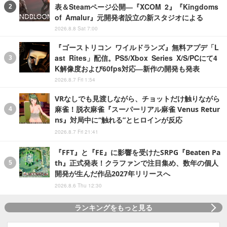
表＆Steamページ公開―『XCOM 2』『Kingdoms
of Amalur』元開発者設立の新スタジオによる
2026.8.8 Sat 7:00
『ゴーストリコン ワイルドランズ』無料アプデ「L
ast Rites」配信。PS5/Xbox Series X/S/PCにて4
K解像度および60fps対応―新作の開発も発表
2026.8.7 Fri 1:54
VRなしでも見渡しながら、チョットだけ触りながら
麻雀！脱衣麻雀『スーパーリアル麻雀 Venus Retur
ns』対局中に“触れる”とヒロインが反応
2026.8.7 Fri 21:41
『FFT』と『FE』に影響を受けたSRPG『Beaten Pa
th』正式発表！クラファンで注目集め、数年の個人
開発が生んだ作品2027年リリースへ
2026.8.6 Thu 12:30
ランキングをもっと見る