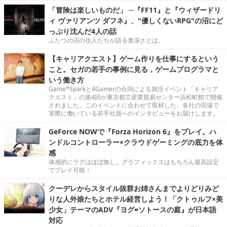
「冒険は楽しいものだ」 ─『FF11』と『ウィザードリ
ィ ヴァリアンツ ダフネ』、"優しくないRPG"の沼にど
っぷり沈んだ4人の話
ふたつの沼の住人たちが語る奥深さとは。
【キャリアクエスト】ゲーム作りを仕事にするという
こと。セガの若手の事例に見る，ゲームプログラマと
いう働き方
Game*Sparkと4Gamerの合同による就活イベント「キャリア
クエスト」の第4回が東京都立産業貿易センター浜松町館で開催
されました。このイベントに合わせて取材した、各社の現場で
実際に働いている若手社員へのインタビューをお届けします。
GeForce NOWで『Forza Horizon 6』をプレイ。ハ
ンドルコントローラー×クラウドゲーミングの底力を体
感
体感的にラグはほぼ無し。グラフィックスはもちろん最高設定
でプレイ可能！
クーデレからスタイル抜群お姉さんまでよりどりみど
りな人外娘たちとホテル経営しよう！「クトゥルフ×美
少女」テーマのADV『ヨグ=ソトースの庭』が日本語
対応