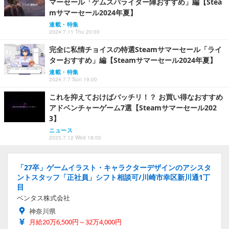
マーセール「ゲムスパライター陣おすすめ」編【Stea
mサマーセール2024年夏】
連載・特集
2024.7.11 Thu 20:00
完全に私情チョイスの特選Steamサマーセール「ライ
ターおすすめ」編【Steamサマーセール2024年夏】
連載・特集
2024.7.7 Sun 19:00
これを抑えておけばバッチリ！？ お買い得なおすすめ
アドベンチャーゲーム7選【Steamサマーセール202
3】
ニュース
2023.7.12 Wed 18:00
「27卒」ゲームイラスト・キャラクターデザインのアシスタ
ントスタッフ「正社員」シフト相談可/川崎市幸区新川通1丁
目
ベンタス株式会社
神奈川県
月給20万6,500円～32万4,000円