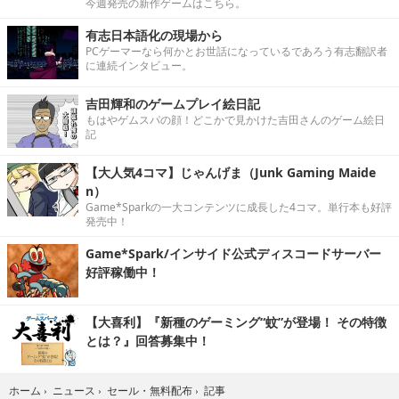
今週発売の新作ゲームはこちら。
有志日本語化の現場から
PCゲーマーなら何かとお世話になっているであろう有志翻訳者
に連続インタビュー。
吉田輝和のゲームプレイ絵日記
もはやゲムスパの顔！どこかで見かけた吉田さんのゲーム絵日
記
【大人気4コマ】じゃんげま（Junk Gaming Maide
n）
Game*Sparkの一大コンテンツに成長した4コマ。単行本も好評
発売中！
Game*Spark/インサイド公式ディスコードサーバー
好評稼働中！
【大喜利】『新種のゲーミング“蚊”が登場！ その特徴
とは？』回答募集中！
記事
ホーム
›
ニュース
›
セール・無料配布
›