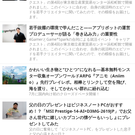
クエスト」の第4回が東京都立産業貿易センター浜松町館で開催
されました。このイベントに合わせ、自身の就活時のエピソー
ドを若手クリエイターに聞いてみたので、その模様をお届けし
ます。
若手抜擢の環境で学んだこと――アプリボットの運営
プロデューサーが語る「巻き込み力」の重要性
4GamerとGame*Sparkの合同による就活イベント「キャリア
クエスト」の第4回が東京都立産業貿易センター浜松町館で開催
されました。このイベントに合わせ、自身の就活時のエピソー
ドを若手クリエイターに聞いてみたので、その模様をお届けし
ます。
かわいい生き物と"ひとつ"になれる―基本無料モンス
ター収集オープンワールドARPG『アニモ（Aniim
o）』先行プレイレポ。相棒とリンクして空を飛び、
海を渡り、そしてかわいい群れに紛れ込む
7月に国内向け初のクローズドベータ開催！
父の日のプレゼントはビジネスノートPCがおすす
め！？「MSI Prestige-14-AI+D3MG-2619JP」でお父
さん世代に嬉しいカプコンの懐ゲーもいっしょにプレ
ゼントしてみた
父の日に奮発して「ビジネスノートPC」をプレゼントした息子
と父の心温まる一日？