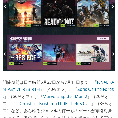
開催期間は日本時間6月27日から7月11日まで。『
FINAL FA
NTASY VII REBIRTH
』（40%オフ）、『
Sons Of The Fores
t
』（66％オフ）、『
Marvel's Spider-Man 2
』（20％オ
フ）、『
Ghost of Tsushima DIRECTOR'S CUT
』（33％オ
フ）など、あらゆるジャンルの何千ものゲームが割引対象
となっているので、ウィッシュリストをチェックして買い