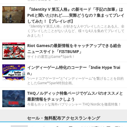
『Identity V 第五人格』の新モード「手記の加筆」は
PvEと聞いたけれど……実際どうなの？集まってプレイ
してみた！【プレイレポ】
『Identity V 第五人格』が好きな人やプレイしたことある人、全
くプレイしたことがない人など、様々な4人を集めてプレイして
みました！
Riot Gamesの最新情報をキャッチアップできる総合
ニュースサイト「FISTBUMP」
サイトの運営はGame*Spark！
インディーゲーム特化のコーナー「Indie Hype Trai
n」
“ハードコアゲーマー”と“インディーゲーム”を繋げることを目的
としたGame*Spark特別企画。
THQノルディック特集ページでゲムスパのオススメと
最新情報をチェックしよう
今最もホットな海外パブリッシャー THQ Nordicを徹底特集！
セール・無料配布アクセスランキング