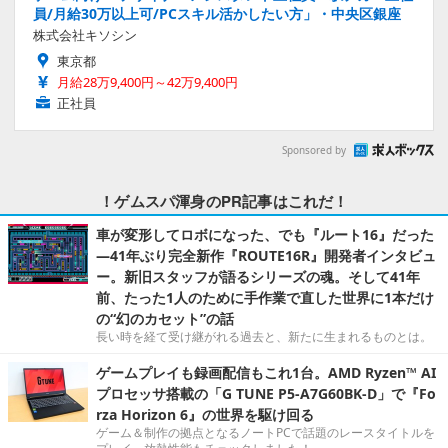
員/月給30万以上可/PCスキル活かしたい方」・中央区銀座
株式会社キソシン
東京都
月給28万9,400円～42万9,400円
正社員
Sponsored by
！ゲムスパ渾身のPR記事はこれだ！
車が変形してロボになった、でも『ルート16』だった
―41年ぶり完全新作『ROUTE16R』開発者インタビュ
ー。新旧スタッフが語るシリーズの魂。そして41年
前、たった1人のために手作業で直した世界に1本だけ
の“幻のカセット”の話
長い時を経て受け継がれる過去と、新たに生まれるものとは。
ゲームプレイも録画配信もこれ1台。AMD Ryzen™ AI
プロセッサ搭載の「G TUNE P5-A7G60BK-D」で『Fo
rza Horizon 6』の世界を駆け回る
ゲーム＆制作の拠点となるノートPCで話題のレースタイトルを