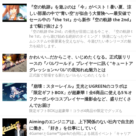
『空の軌跡』を遊ぶのは「今」がベスト！暑い夏、涼
しい部屋の中で“青い空”が似合う大冒険へ―最安値で
セール中の『the 1st』から新作『空の軌跡 the 2nd』
まで駆け抜けよう
『空の軌跡 the 2nd』の発売が目前に迫る今こそ、『空の軌跡 t
he 1st』から遊び始める絶好のタイミング！ 快適になったゲー
ムシステムや新要素を交えながら、今遊びたい本シリーズの魅
力を紹介します。
かわいい…だからこそ、いじめたくなる。正式版リリ
ースの『パルワールド』プレイヤーに訊く“キュートア
グレッション×パル”の底知れぬ魅力とは
正式版で登場する新たなパルもいじめたくなる！
『崩壊：スターレイル』爻光とUGREENのコラボは
「限定ギフトBOX」が超豪華！全6商品に使える5％オ
フクーポンやコスプレイヤー撮影会など、盛りだくさ
んでお届け
限定ギフトBOXは超豪華！コラボ4商品や限定でグッズも
Aimingのエンジニアは、上下関係のない社内で自主的
に働き、「好き」を仕事にしていく
4GamerとGame*Sparkの合同による就活イベント「キャリア