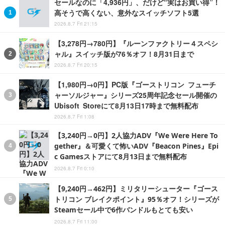
セールなのに「4,936円」、だけど“実はお買い得”！
高そうで高くない、意外なスイッチソフト5選
2026.8.7 Fri 21:15
【3,278円→780円】『ルーンファクトリー４スペシ
ャル』スイッチ版が76％オフ！8月31日まで
2026.8.7 Fri 20:15
【1,980円→0円】PC版『ゴーストリコン フューチ
ャーソルジャー』シリーズ25周年記念セール開催の
Ubisoft Storeにて8月13日17時まで無料配布
2026.8.7 Fri 1:08
【3,240円→0円】2人協力ADV『We Were Here To
gether』＆可愛くて怖いADV『Beacon Pines』Epi
c Gamesストアにて8月13日まで無料配布
2026.8.7 Fri 0:10
【9,240円→462円】ミリタリーシューター『ゴース
トリコン ブレイクポイント』95％オフ！シリーズが
Steamセール中で6作バンドルもとても安い
2026.8.7 Fri 11:00