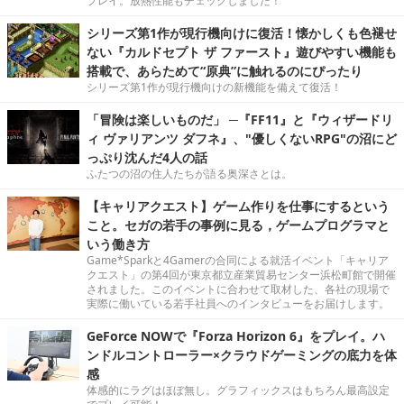
プレイ。放熱性能もチェックしました！
シリーズ第1作が現行機向けに復活！懐かしくも色褪せ
ない『カルドセプト ザ ファースト』遊びやすい機能も
搭載で、あらためて“原典”に触れるのにぴったり
シリーズ第1作が現行機向けの新機能を備えて復活！
「冒険は楽しいものだ」 ─『FF11』と『ウィザードリ
ィ ヴァリアンツ ダフネ』、"優しくないRPG"の沼にど
っぷり沈んだ4人の話
ふたつの沼の住人たちが語る奥深さとは。
【キャリアクエスト】ゲーム作りを仕事にするという
こと。セガの若手の事例に見る，ゲームプログラマと
いう働き方
Game*Sparkと4Gamerの合同による就活イベント「キャリア
クエスト」の第4回が東京都立産業貿易センター浜松町館で開催
されました。このイベントに合わせて取材した、各社の現場で
実際に働いている若手社員へのインタビューをお届けします。
GeForce NOWで『Forza Horizon 6』をプレイ。ハ
ンドルコントローラー×クラウドゲーミングの底力を体
感
体感的にラグはほぼ無し。グラフィックスはもちろん最高設定