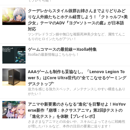
でプレイ可能！
クーデレからスタイル抜群お姉さんまでよりどりみど
りな人外娘たちとホテル経営しよう！「クトゥルフ×美
少女」テーマのADV『ヨグ=ソトースの庭』が日本語
対応
ツンデレドラゴン娘や無口な複眼死神美少女など、属性てんこ
もりのヒロインたちがアツい！
ゲームコマースの最前線ーXsolla特集
Xsollaの最新情報はこちらから！
AAAゲームも制作も妥協なし。「Lenovo Legion To
wer 5」はCore Ultra世代の“全てこなせるゲーミング
デスクトップ”
迫力を感じる強力スペック。メンテナンスしやすい構造もあり
がたい！
アニマや新要素のさらなる“進化”を目撃せよ！HoYov
erse新作『崩壊：ネクサスアニマ』第2回βテストの
「進化テスト」を体験【プレイレポ】
さまざまなアニマとの出会いや、スキルによってさらに戦略性
が増したバトルなど、本作の注目の要素に迫ります！