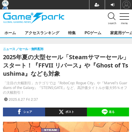
search
menu
ホーム
アクセスランキング
特集
PCゲーム
家庭用ゲー
ニュース
セール・無料配布
2025年夏の大型セール「Steamサマーセール」
スタート！『FFVII リバース』や『Ghost of Ts
ushima』なども対象
「注目の大幅割引」カテゴリでは『RoboCop: Rogue City』や『Marvel's Guar
dians of the Galaxy』『STEINS;GATE』など、高評価タイトルが最大95％オフ
の大幅割引！
2025.6.27 Fri 2:37
シェア
ポスト
送る