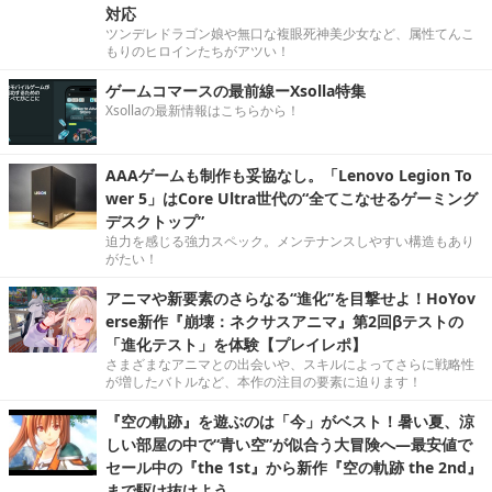
対応
ツンデレドラゴン娘や無口な複眼死神美少女など、属性てんこ
もりのヒロインたちがアツい！
ゲームコマースの最前線ーXsolla特集
Xsollaの最新情報はこちらから！
AAAゲームも制作も妥協なし。「Lenovo Legion To
wer 5」はCore Ultra世代の“全てこなせるゲーミング
デスクトップ”
迫力を感じる強力スペック。メンテナンスしやすい構造もあり
がたい！
アニマや新要素のさらなる“進化”を目撃せよ！HoYov
erse新作『崩壊：ネクサスアニマ』第2回βテストの
「進化テスト」を体験【プレイレポ】
さまざまなアニマとの出会いや、スキルによってさらに戦略性
が増したバトルなど、本作の注目の要素に迫ります！
『空の軌跡』を遊ぶのは「今」がベスト！暑い夏、涼
しい部屋の中で“青い空”が似合う大冒険へ―最安値で
セール中の『the 1st』から新作『空の軌跡 the 2nd』
まで駆け抜けよう