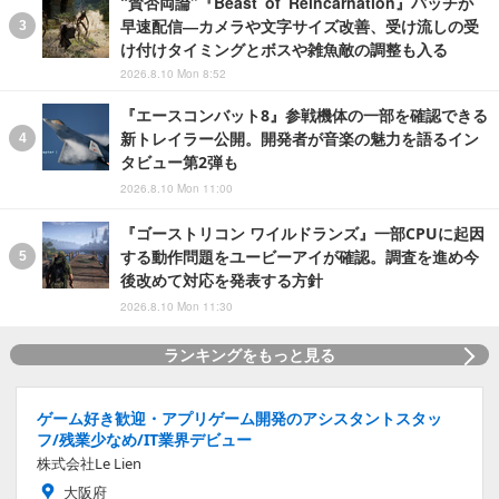
“賛否両論”『Beast of Reincarnation』パッチが
早速配信―カメラや文字サイズ改善、受け流しの受
け付けタイミングとボスや雑魚敵の調整も入る
2026.8.10 Mon 8:52
『エースコンバット8』参戦機体の一部を確認できる
新トレイラー公開。開発者が音楽の魅力を語るイン
タビュー第2弾も
2026.8.10 Mon 11:00
『ゴーストリコン ワイルドランズ』一部CPUに起因
する動作問題をユービーアイが確認。調査を進め今
後改めて対応を発表する方針
2026.8.10 Mon 11:30
ランキングをもっと見る
ゲーム好き歓迎・アプリゲーム開発のアシスタントスタッ
フ/残業少なめ/IT業界デビュー
株式会社Le Lien
大阪府