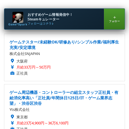
おすすめゲーム情報発信中！
＋
Steamキュレーター
フォロー
フォローはコチラ
Game*Spark
ゲームテスター/未経験OK/研修あり/シンプル作業/福利厚生
充実/安定環境
株式会社SNJAPAN
大阪府
月給33万円～50万円
正社員
ゲーム周辺機器・コントローラーの組立スタッフ正社員・有
給消化率高い「正社員/年間休日125日/IT・ゲーム業界志
望」・渋谷区渋谷
Yts株式会社
東京都
月給23万4,900円～36万6,100円