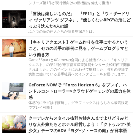
シリーズ第1作が現行機向けの新機能を備えて復活！
「冒険は楽しいものだ」 ─『FF11』と『ウィザードリ
ィ ヴァリアンツ ダフネ』、"優しくないRPG"の沼にど
っぷり沈んだ4人の話
ふたつの沼の住人たちが語る奥深さとは。
【キャリアクエスト】ゲーム作りを仕事にするという
こと。セガの若手の事例に見る，ゲームプログラマと
いう働き方
Game*Sparkと4Gamerの合同による就活イベント「キャリア
クエスト」の第4回が東京都立産業貿易センター浜松町館で開催
されました。このイベントに合わせて取材した、各社の現場で
実際に働いている若手社員へのインタビューをお届けします。
GeForce NOWで『Forza Horizon 6』をプレイ。ハ
ンドルコントローラー×クラウドゲーミングの底力を体
感
体感的にラグはほぼ無し。グラフィックスはもちろん最高設定
でプレイ可能！
クーデレからスタイル抜群お姉さんまでよりどりみど
りな人外娘たちとホテル経営しよう！「クトゥルフ×美
少女」テーマのADV『ヨグ=ソトースの庭』が日本語