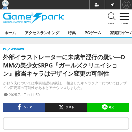
search
menu
ホーム
アクセスランキング
特集
PCゲーム
家庭用ゲー
PC
Windows
外部イラストレーターに未成年淫行の疑い―D
MMの美少女SRPG『ガールズクリエイショ
ン』該当キャラはデザイン変更の可能性
がおう氏については事実確認を継続し、担当したキャラクターについてはデザ
イン変更等の可能性があるとアナウンスしました。
2025.7.1 Tue 11:50
シェア
ポスト
送る