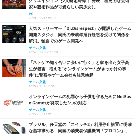
クリエイション -少女藝術綺譚-』発表！歴史的な芸術
家や芸術作品が可愛らしい美少女に
PC
2023.8.25 Fri 20:30
人気ストリーマー「Dr.Disrespect」が開設したゲーム
開発スタジオ、同氏の未成年淫行疑惑を受けて関係を
解消。独自でのゲーム開発へ
ゲーム文化
2024.6.25 Tue 13:30
「ネトゲの知り合いに会いに行く」と家を出た女子高
生が殺害…増える“オンラインゲームがきっかけの事
件”に警察やゲーム会社も注意喚起
ゲーム文化
2025.4.3 Thu 0:30
オンラインゲームの犯罪から子供を守るためにNetEas
e Gamesが発表した3つの対応
ゲーム文化
2025.2.21 Fri 21:55
ブラジル、任天堂の「スイッチ2」利用停止措置に明確
な基準求める―同国の消費者保護機関「プロコン」、