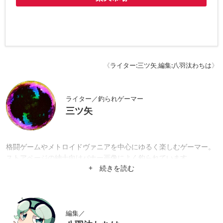
《
ライター:三ツ矢
,
編集:八羽汰わちは
》
ライター／釣られゲーマー
三ツ矢
格闘ゲームやメトロイドヴァニアを中心にゆるく楽しむゲーマー。
ストアページの紳士向けバナー画像によく釣られています。
+ 続きを読む
編集／