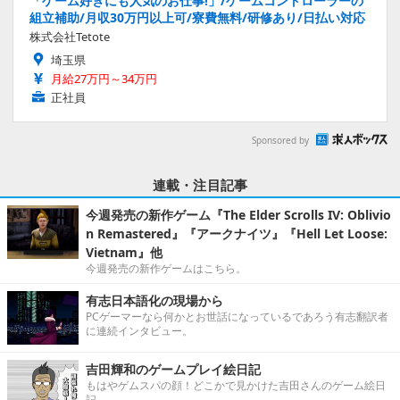
「ゲーム好きにも人気のお仕事!」/ゲームコントローラーの
組立補助/月収30万円以上可/寮費無料/研修あり/日払い対応
株式会社Tetote
埼玉県
月給27万円～34万円
正社員
Sponsored by
連載・注目記事
今週発売の新作ゲーム『The Elder Scrolls IV: Oblivio
n Remastered』『アークナイツ』『Hell Let Loose:
Vietnam』他
今週発売の新作ゲームはこちら。
有志日本語化の現場から
PCゲーマーなら何かとお世話になっているであろう有志翻訳者
に連続インタビュー。
吉田輝和のゲームプレイ絵日記
もはやゲムスパの顔！どこかで見かけた吉田さんのゲーム絵日
記