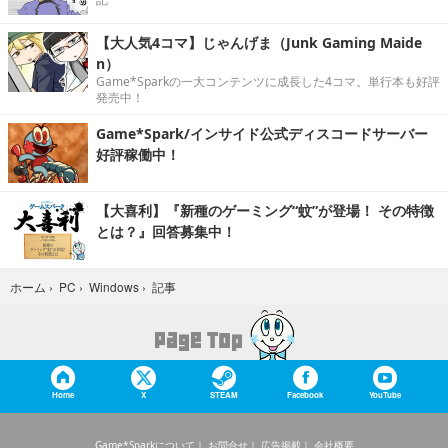
【大人気4コマ】じゃんげま（Junk Gaming Maide
n）
Game*Sparkの一大コンテンツに成長した4コマ。単行本も好評
発売中！
Game*Spark/インサイド公式ディスコードサーバー
好評稼働中！
【大喜利】『新種のゲーミング“蚊”が登場！ その特徴
とは？』回答募集中！
記事
ホーム
›
PC
›
Windows
›
Home
X
STEAM
Facebook
YouTube
Game*Sparkについて
お問合せ
広告掲載
会社概要