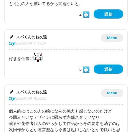
もう別の人が描いてるから問題ないと。
2
返信
スパくんのお友達
Menu
2025-07-01 11:42:24
好きを仕事に
5
返信
スパくんのお友達
Menu
2025-07-01 10:58:32
個人的にはこの人の絵になんの魅力も感じないのだけど
今回みたいなデザインに限らず内部スタッフなり
演者や創作者個人のやらかしで作品からその要素を消すのは
次回作からとか運営型なら今後は起用しないとかで良いと思