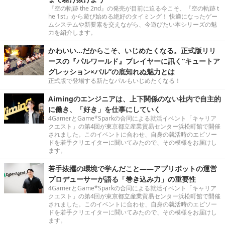
『空の軌跡 the 2nd』の発売が目前に迫る今こそ、『空の軌跡 t
he 1st』から遊び始める絶好のタイミング！ 快適になったゲー
ムシステムや新要素を交えながら、今遊びたい本シリーズの魅
力を紹介します。
かわいい…だからこそ、いじめたくなる。正式版リリ
ースの『パルワールド』プレイヤーに訊く“キュートア
グレッション×パル”の底知れぬ魅力とは
正式版で登場する新たなパルもいじめたくなる！
Aimingのエンジニアは、上下関係のない社内で自主的
に働き、「好き」を仕事にしていく
4GamerとGame*Sparkの合同による就活イベント「キャリア
クエスト」の第4回が東京都立産業貿易センター浜松町館で開催
されました。このイベントに合わせ、自身の就活時のエピソー
ドを若手クリエイターに聞いてみたので、その模様をお届けし
ます。
若手抜擢の環境で学んだこと――アプリボットの運営
プロデューサーが語る「巻き込み力」の重要性
4GamerとGame*Sparkの合同による就活イベント「キャリア
クエスト」の第4回が東京都立産業貿易センター浜松町館で開催
されました。このイベントに合わせ、自身の就活時のエピソー
ドを若手クリエイターに聞いてみたので、その模様をお届けし
ます。