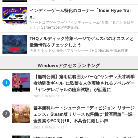
インディーゲーム特化のコーナー「Indie Hype Trai
n」
“ハードコアゲーマー”と“インディーゲーム”を繋げることを目的
としたGame*Spark特別企画。
THQノルディック特集ページでゲムスパのオススメと
最新情報をチェックしよう
今最もホットな海外パブリッシャー THQ Nordicを徹底特集！
Windowsアクセスランキング
【無料公開】癖を広範囲カバーな“ヤンデレ天才科学
者幼馴染ギャル”に監禁＆人体実験されるノベルゲー
『ヤンデレギャルの臨床試験』が話題に
2026.8.10 Mon 12:00
基本無料ルートシューター『ディビジョン リサージ
ェンス』Steam版リリースも評価は“賛否両論”―課
金要素やPC向けUI、不具合に厳しい声
2026.8.10 Mon 14:15