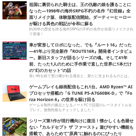
祖国に裏切られた騎士は、王の仇敵の娘を護ることに
なった―1998年の海外SRPG不朽の名作『幻世録』全
面リメイク版、体験版配信開始。ダーティーヒーロー
が駆ける異色の戦記が令和に蘇る
約30年の歴史を誇る海外SRPGの不朽の名作が全面リメイクされ
て登場！
車が変形してロボになった、でも『ルート16』だった
―41年ぶり完全新作『ROUTE16R』開発者インタビュ
ー。新旧スタッフが語るシリーズの魂。そして41年
前、たった1人のために手作業で直した世界に1本だけ
の“幻のカセット”の話
長い時を経て受け継がれる過去と、新たに生まれるものとは。
ゲームプレイも録画配信もこれ1台。AMD Ryzen™ AI
プロセッサ搭載の「G TUNE P5-A7G60BK-D」で『Fo
rza Horizon 6』の世界を駆け回る
ゲーム＆制作の拠点となるノートPCで話題のレースタイトルを
プレイ。放熱性能もチェックしました！
シリーズ第1作が現行機向けに復活！懐かしくも色褪せ
ない『カルドセプト ザ ファースト』遊びやすい機能も
搭載で、あらためて“原典”に触れるのにぴったり