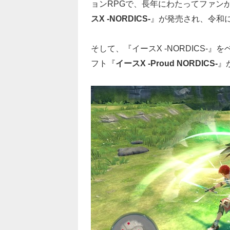
ョンRPGで、長年にわたってファンか
スX -NORDICS-
』が発売され、令和
そして、『イースX -NORDICS-
フト『
イースX -Proud NORDICS-
』