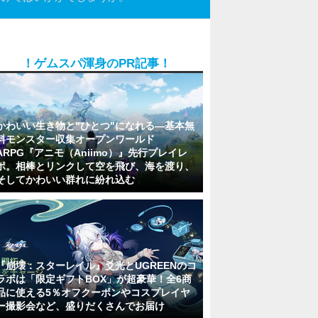
！ゲムスパ渾身のPR記事！
かわいい生き物と"ひとつ"になれる―基本無
料モンスター収集オープンワールド
ARPG『アニモ（Aniimo）』先行プレイレ
ポ。相棒とリンクして空を飛び、海を渡り、
そしてかわいい群れに紛れ込む
『崩壊：スターレイル』爻光とUGREENのコ
ラボは「限定ギフトBOX」が超豪華！全6商
品に使える5％オフクーポンやコスプレイヤ
ー撮影会など、盛りだくさんでお届け