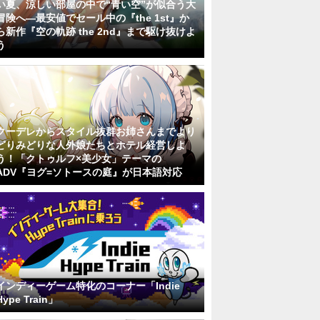
い夏、涼しい部屋の中で“青い空”が似合う大
冒険へ―最安値でセール中の『the 1st』か
ら新作『空の軌跡 the 2nd』まで駆け抜けよ
う
クーデレからスタイル抜群お姉さんまでより
どりみどりな人外娘たちとホテル経営しよ
う！「クトゥルフ×美少女」テーマの
ADV『ヨグ=ソトースの庭』が日本語対応
インディーゲーム特化のコーナー「Indie
Hype Train」