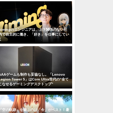
Aimingのエンジニアは、上下関係のない社
内で自主的に働き、「好き」を仕事にしてい
く
AAAゲームも制作も妥協なし。「Lenovo
Legion Tower 5」はCore Ultra世代の“全て
こなせるゲーミングデスクトップ”
『空の軌跡』を遊ぶのは「今」がベスト！暑