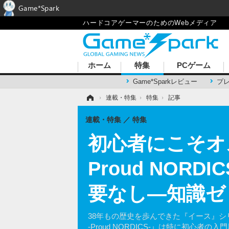
Game*Spark
ハードコアゲーマーのためのWebメディア
ホーム
特集
PCゲーム
Game*Sparkレビュー
プ
ホーム
›
連載・特集
›
特集
›
記事
連載・特集
特集
初心者にこそオ
Proud NOR
要なし―知識ゼ
38年もの歴史を歩んできた『イース』シ
-Proud NORDICS-』は特に初