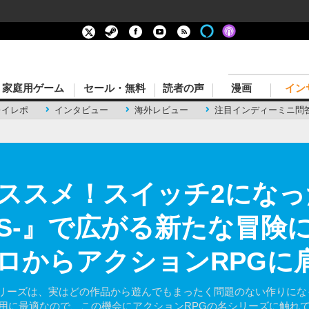
家庭用ゲーム
セール・無料
読者の声
漫画
イン
レイレポ
インタビュー
海外レビュー
注目インディーミニ問
ススメ！スイッチ2になった
DICS-』で広がる新たな冒
ロからアクションRPGに
リーズは、実はどの作品から遊んでもまったく問題のない作りになっ
心者の入門用に最適なので、この機会にアクションRPGの名シリーズに触