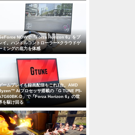
GeForce NOWで『Forza Horizon 6』をプ
レイ。ハンドルコントローラー×クラウドゲ
ーミングの底力を体感
ゲームプレイも録画配信もこれ1台。AMD
Ryzen™ AIプロセッサ搭載の「G TUNE P5-
A7G60BK-D」で『Forza Horizon 6』の世
界を駆け回る