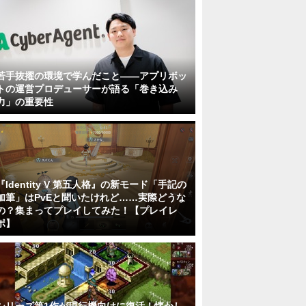
若手抜擢の環境で学んだこと――アプリボッ
トの運営プロデューサーが語る「巻き込み
力」の重要性
『Identity V 第五人格』の新モード「手記の
加筆」はPvEと聞いたけれど……実際どうな
の？集まってプレイしてみた！【プレイレ
ポ】