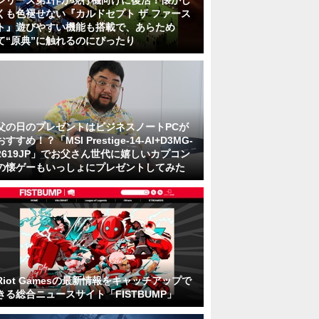
シリーズ第1作が現行機向けに復活！懐かし
くも色褪せない『カルドセプト ザ ファース
ト』遊びやすい機能も搭載で、あらため
て“原典”に触れるのにぴったり
父の日のプレゼントはビジネスノートPCが
おすすめ！？「MSI Prestige-14-AI+D3MG-
2619JP」でお父さん世代に嬉しいカプコン
の懐ゲーもいっしょにプレゼントしてみた
Riot Gamesの最新情報をキャッチアップで
きる総合ニュースサイト「FISTBUMP」