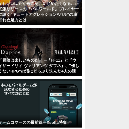
かわいい…だからこそ、いじめたくなる。正
式版リリースの『パルワールド』プレイヤー
に訊く“キュートアグレッション×パル”の底
知れぬ魅力とは
「冒険は楽しいものだ」 ─『FF11』と『ウ
ィザードリィ ヴァリアンツ ダフネ』、"優し
くないRPG"の沼にどっぷり沈んだ4人の話
ゲームコマースの最前線ーXsolla特集