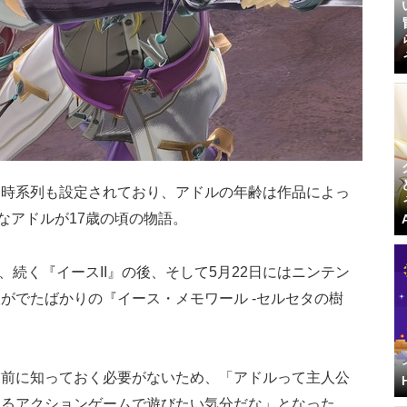
く時系列も設定されており、アドルの年齢は作品によっ
なアドルが
17歳の頃の物語
。
、続く『イースII』の後、そして5月22日にはニンテン
がでたばかりの『イース・メモワール -セルセタの樹
イ前に知っておく必要がない
ため、「アドルって主人公
めるアクションゲームで遊びたい気分だな」となった