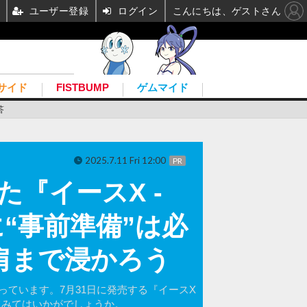
ユーザー登録
ログイン
こんにちは、ゲストさん
サイド
FISTBUMP
ゲムマイド
答
2025.7.11 Fri 12:00
PR
『イースX -
険に“事前準備”は必
肩まで浸かろう
ています。7月31日に発売する『イースX
れてみてはいかがでしょうか。