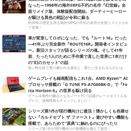
なった―1998年の海外SRPG不朽の名作『幻世録』全
面リメイク版、体験版配信開始。ダーティーヒーロー
が駆ける異色の戦記が令和に蘇る
約30年の歴史を誇る海外SRPGの不朽の名作が全面リメイクされ
て登場！
車が変形してロボになった、でも『ルート16』だった
―41年ぶり完全新作『ROUTE16R』開発者インタビュ
ー。新旧スタッフが語るシリーズの魂。そして41年
前、たった1人のために手作業で直した世界に1本だけ
の“幻のカセット”の話
長い時を経て受け継がれる過去と、新たに生まれるものとは。
ゲームプレイも録画配信もこれ1台。AMD Ryzen™ AI
プロセッサ搭載の「G TUNE P5-A7G60BK-D」で『Fo
rza Horizon 6』の世界を駆け回る
ゲーム＆制作の拠点となるノートPCで話題のレースタイトルを
プレイ。放熱性能もチェックしました！
シリーズ第1作が現行機向けに復活！懐かしくも色褪せ
ない『カルドセプト ザ ファースト』遊びやすい機能も
搭載で、あらためて“原典”に触れるのにぴったり
シリーズ第1作が現行機向けの新機能を備えて復活！