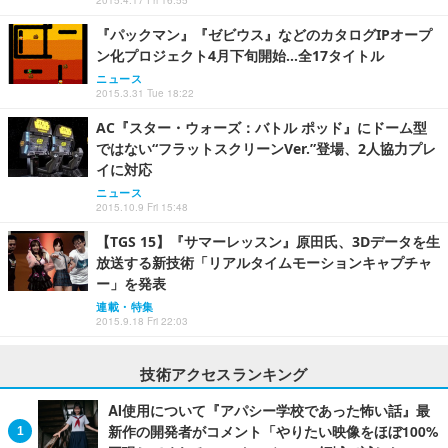
2015.4.17 Fri 16:55
『パックマン』『ゼビウス』などのカタログIPオープ
ン化プロジェクト4月下旬開始…全17タイトル
ニュース
2015.3.31 Tue 18:22
AC『スター・ウォーズ：バトル ポッド』にドーム型
ではない“フラットスクリーンVer.”登場、2人協力プレ
イに対応
ニュース
2015.10.9 Fri 15:48
【TGS 15】『サマーレッスン』原田氏、3Dデータを生
放送する新技術「リアルタイムモーションキャプチャ
ー」を発表
連載・特集
2015.9.18 Fri 22:03
技術アクセスランキング
AI使用について『アパシー学校であった怖い話』最
新作の開発者がコメント「やりたい映像をほぼ100%