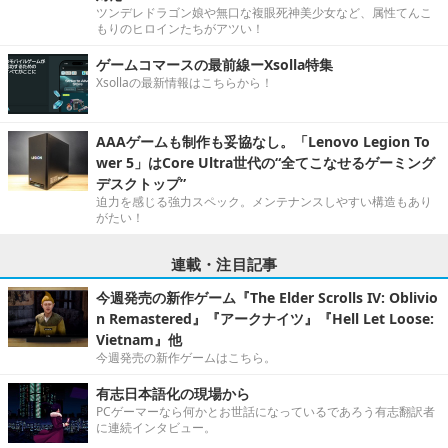
ツンデレドラゴン娘や無口な複眼死神美少女など、属性てんこ
もりのヒロインたちがアツい！
ゲームコマースの最前線ーXsolla特集
Xsollaの最新情報はこちらから！
AAAゲームも制作も妥協なし。「Lenovo Legion To
wer 5」はCore Ultra世代の“全てこなせるゲーミング
デスクトップ”
迫力を感じる強力スペック。メンテナンスしやすい構造もあり
がたい！
連載・注目記事
今週発売の新作ゲーム『The Elder Scrolls IV: Oblivio
n Remastered』『アークナイツ』『Hell Let Loose:
Vietnam』他
今週発売の新作ゲームはこちら。
有志日本語化の現場から
PCゲーマーなら何かとお世話になっているであろう有志翻訳者
に連続インタビュー。