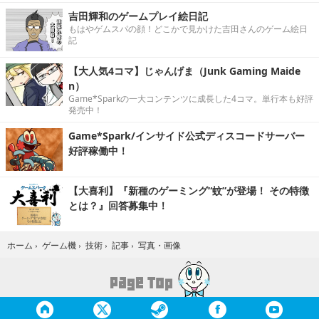
吉田輝和のゲームプレイ絵日記
もはやゲムスパの顔！どこかで見かけた吉田さんのゲーム絵日
記
【大人気4コマ】じゃんげま（Junk Gaming Maide
n）
Game*Sparkの一大コンテンツに成長した4コマ。単行本も好評
発売中！
Game*Spark/インサイド公式ディスコードサーバー
好評稼働中！
【大喜利】『新種のゲーミング“蚊”が登場！ その特徴
とは？』回答募集中！
写真・画像
ホーム
›
ゲーム機
›
技術
›
記事
›