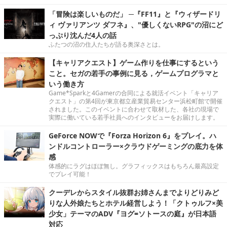
「冒険は楽しいものだ」 ─『FF11』と『ウィザードリ
ィ ヴァリアンツ ダフネ』、"優しくないRPG"の沼にど
っぷり沈んだ4人の話
ふたつの沼の住人たちが語る奥深さとは。
【キャリアクエスト】ゲーム作りを仕事にするという
こと。セガの若手の事例に見る，ゲームプログラマと
いう働き方
Game*Sparkと4Gamerの合同による就活イベント「キャリア
クエスト」の第4回が東京都立産業貿易センター浜松町館で開催
されました。このイベントに合わせて取材した、各社の現場で
実際に働いている若手社員へのインタビューをお届けします。
GeForce NOWで『Forza Horizon 6』をプレイ。ハ
ンドルコントローラー×クラウドゲーミングの底力を体
感
体感的にラグはほぼ無し。グラフィックスはもちろん最高設定
でプレイ可能！
クーデレからスタイル抜群お姉さんまでよりどりみど
りな人外娘たちとホテル経営しよう！「クトゥルフ×美
少女」テーマのADV『ヨグ=ソトースの庭』が日本語
対応