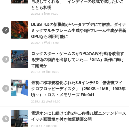
再現してくれる」―インディーの領域で試したいこ
ととも釈明
2026.8.3 Mon 19:30
DLSS 4.5の新機能がベータアプデにて解放。ダイナ
ミックマルチフレーム生成や6倍フレーム生成が最新
GPUなら利用可能に
2026.4.1 Wed 16:00
ロックスター・ゲームスがNPCのAIや行動を改善す
る技術の特許を出願していた―『GTA』新作に向け
て開発か
2021.1.19 Tue 16:00
最初に標準規格化された3.5インチFD「倍密度マイ
クロフロッピーディスク」（250KB～1MB、1983年
頃～）：ロストメモリーズ File041
2025.1.22 Wed 15:00
電源オンにし続けて約2年…有機EL版ニンテンドース
イッチ画面焼き付き検証動画公開
2023.11.7 Tue 9:00