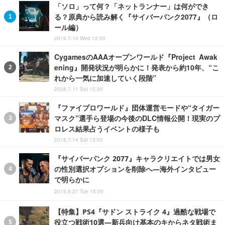
「ソロ」って何？「ネットランナー」は何ができ
る？原典から読み解く『サイバーパンク2077』（ロ
ール編）
2019.7.10 Wed 12:00
CygamesのAAAオープンワールド『Project Awak
ening』開発状況が明らかに！発表から約10年、“こ
れから一気に加速していく段階”
2026.7.11 Sat 15:30
『ファイプロワールド』団体運営モードや“タイガー
マスク”選手ら登場の今後のDLC情報公開！現実のプ
ロレス結果占うイベントの様子も
2018.7.14 Sat 12:00
『サイバーパンク 2077』キャラクリエイトでは男女
の性別選択オプションを削除へ―海外インタビュー
で明らかに
2019.8.27 Tue 15:00
【特集】PS4『サドン ストライク 4』過酷な戦場で
役立つ戦術10選―新兵向け基本のキからネタ戦術ま