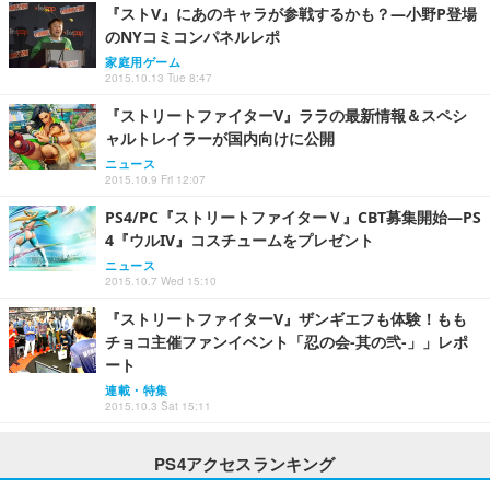
『ストV』にあのキャラが参戦するかも？―小野P登場
のNYコミコンパネルレポ
家庭用ゲーム
2015.10.13 Tue 8:47
『ストリートファイターV』ララの最新情報＆スペシ
ャルトレイラーが国内向けに公開
ニュース
2015.10.9 Fri 12:07
PS4/PC『ストリートファイターＶ』CBT募集開始―PS
4『ウルIV』コスチュームをプレゼント
ニュース
2015.10.7 Wed 15:10
『ストリートファイターV』ザンギエフも体験！もも
チョコ主催ファンイベント「忍の会-其の弐-」」レポ
ート
連載・特集
2015.10.3 Sat 15:11
PS4アクセスランキング