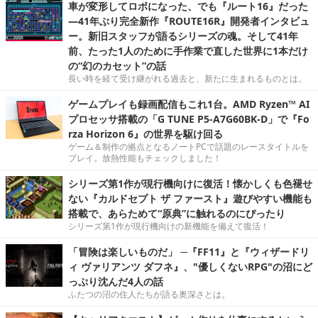
車が変形してロボになった、でも『ルート16』だった
―41年ぶり完全新作『ROUTE16R』開発者インタビュ
ー。新旧スタッフが語るシリーズの魂。そして41年
前、たった1人のために手作業で直した世界に1本だけ
の“幻のカセット”の話
長い時を経て受け継がれる過去と、新たに生まれるものとは。
ゲームプレイも録画配信もこれ1台。AMD Ryzen™ AI
プロセッサ搭載の「G TUNE P5-A7G60BK-D」で『Fo
rza Horizon 6』の世界を駆け回る
ゲーム＆制作の拠点となるノートPCで話題のレースタイトルを
プレイ。放熱性能もチェックしました！
シリーズ第1作が現行機向けに復活！懐かしくも色褪せ
ない『カルドセプト ザ ファースト』遊びやすい機能も
搭載で、あらためて“原典”に触れるのにぴったり
シリーズ第1作が現行機向けの新機能を備えて復活！
「冒険は楽しいものだ」 ─『FF11』と『ウィザードリ
ィ ヴァリアンツ ダフネ』、"優しくないRPG"の沼にど
っぷり沈んだ4人の話
ふたつの沼の住人たちが語る奥深さとは。