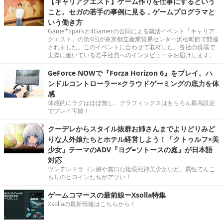
【キャリアクエスト】ゲーム作りを仕事にするという
こと。セガの若手の事例に見る，ゲームプログラマと
いう働き方
Game*Sparkと4Gamerの合同による就活イベント「キャリア
クエスト」の第4回が東京都立産業貿易センター浜松町館で開催
されました。このイベントに合わせて取材した、各社の現場で
実際に働いている若手社員へのインタビューをお届けします。
GeForce NOWで『Forza Horizon 6』をプレイ。ハ
ンドルコントローラー×クラウドゲーミングの底力を体
感
体感的にラグはほぼ無し。グラフィックスはもちろん最高設定
でプレイ可能！
クーデレからスタイル抜群お姉さんまでよりどりみど
りな人外娘たちとホテル経営しよう！「クトゥルフ×美
少女」テーマのADV『ヨグ=ソトースの庭』が日本語
対応
ツンデレドラゴン娘や無口な複眼死神美少女など、属性てんこ
もりのヒロインたちがアツい！
ゲームコマースの最前線ーXsolla特集
Xsollaの最新情報はこちらから！