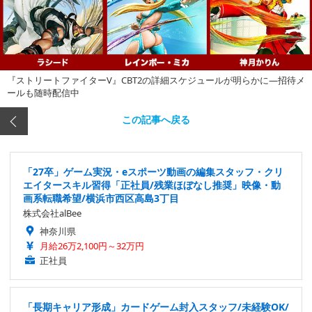
『ストリートファイターV』CBT2の詳細スケジュールが明らかに―招待メ
ールも随時配信中
この記事へ戻る
「27卒」ゲーム実況・eスポーツ動画の編集スタッフ・クリ
エイタースキル習得「正社員/残業ほぼなし推奨」映像・動
画系転職希望/横浜市西区高島3丁目
株式会社alBee
神奈川県
月給26万2,100円～32万円
正社員
「長期キャリア形成」カードゲーム封入スタッフ/未経験OK/