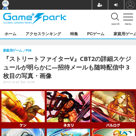
search
menu
ホーム
アクセスランキング
特集
PCゲーム
家庭用ゲー
家庭用ゲーム
PS4
『ストリートファイターV』CBT2の詳細スケジ
ュールが明らかに―招待メールも随時配信中 3
枚目の写真・画像
2015.10.20 Tue 15:09