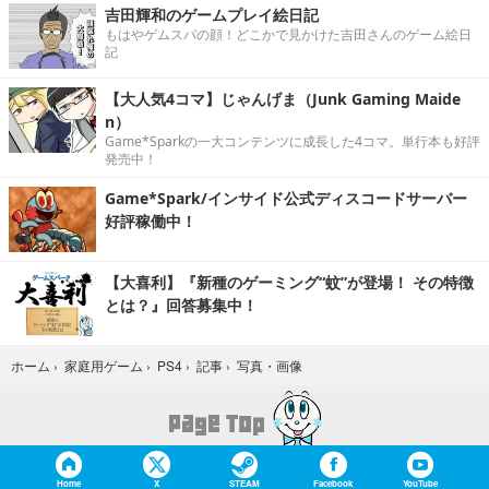
吉田輝和のゲームプレイ絵日記
もはやゲムスパの顔！どこかで見かけた吉田さんのゲーム絵日
記
【大人気4コマ】じゃんげま（Junk Gaming Maide
n）
Game*Sparkの一大コンテンツに成長した4コマ。単行本も好評
発売中！
Game*Spark/インサイド公式ディスコードサーバー
好評稼働中！
【大喜利】『新種のゲーミング“蚊”が登場！ その特徴
とは？』回答募集中！
写真・画像
ホーム
›
家庭用ゲーム
›
PS4
›
記事
›
Home
X
STEAM
Facebook
YouTube