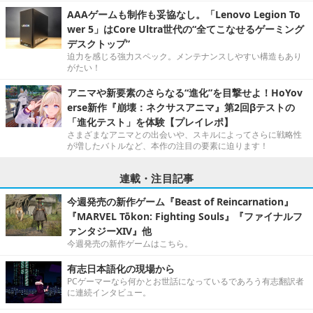
AAAゲームも制作も妥協なし。「Lenovo Legion To
wer 5」はCore Ultra世代の“全てこなせるゲーミング
デスクトップ”
迫力を感じる強力スペック。メンテナンスしやすい構造もあり
がたい！
アニマや新要素のさらなる“進化”を目撃せよ！HoYov
erse新作『崩壊：ネクサスアニマ』第2回βテストの
「進化テスト」を体験【プレイレポ】
さまざまなアニマとの出会いや、スキルによってさらに戦略性
が増したバトルなど、本作の注目の要素に迫ります！
連載・注目記事
今週発売の新作ゲーム『Beast of Reincarnation』
『MARVEL Tōkon: Fighting Souls』『ファイナルフ
ァンタジーXIV』他
今週発売の新作ゲームはこちら。
有志日本語化の現場から
PCゲーマーなら何かとお世話になっているであろう有志翻訳者
に連続インタビュー。