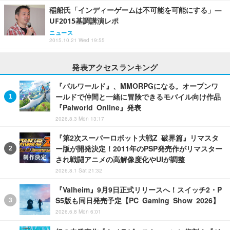
稲船氏「インディーゲームは不可能を可能にする」―
UF2015基調講演レポ
ニュース
2015.10.21 Wed 19:55
発表アクセスランキング
『パルワールド』、MMORPGになる。オープンワ
ールドで仲間と一緒に冒険できるモバイル向け作品
『Palworld Online』発表
2026.8.3 Mon 13:17
『第2次スーパーロボット大戦Z 破界篇』リマスタ
ー版が開発決定！2011年のPSP発売作がリマスター
され戦闘アニメの高解像度化やUIが調整
2026.8.1 Sat 21:32
『Valheim』9月9日正式リリースへ！スイッチ2・P
S5版も同日発売予定【PC Gaming Show 2026】
2026.6.8 Mon 6:01