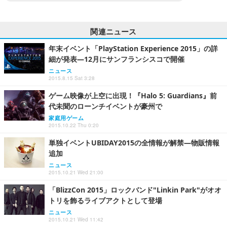
関連ニュース
年末イベント「PlayStation Experience 2015」の詳
細が発表―12月にサンフランシスコで開催
ニュース
2015.8.15 Sat 3:28
ゲーム映像が上空に出現！『Halo 5: Guardians』前
代未聞のローンチイベントが豪州で
家庭用ゲーム
2015.10.22 Thu 0:20
単独イベントUBIDAY2015の全情報が解禁―物販情報
追加
ニュース
2015.10.21 Wed 21:00
「BlizzCon 2015」ロックバンド"Linkin Park"がオオ
トリを飾るライブアクトとして登場
ニュース
2015.10.21 Wed 11:42