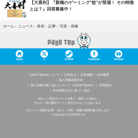
【大喜利】『新種のゲーミング“蚊”が登場！ その特徴
とは？』回答募集中！
写真・画像
ホーム
›
ニュース
›
発表
›
記事
›
Home
X
STEAM
Facebook
YouTube
Game*Sparkについて
お問合せ
広告掲載
会社概要
個人情報保護方針
個人情報の取り扱いについて（Game*Spark）
利用規約
特定商取引法に基づく表記
紹介した商品/サービスを購入、契約した場合に、
売上の一部が弊社サイトに還元されることがあります。
当サイトに掲載の記事・見出し・写真・画像の無断転載を禁じます。
Copyright © 2026 IID, Inc.