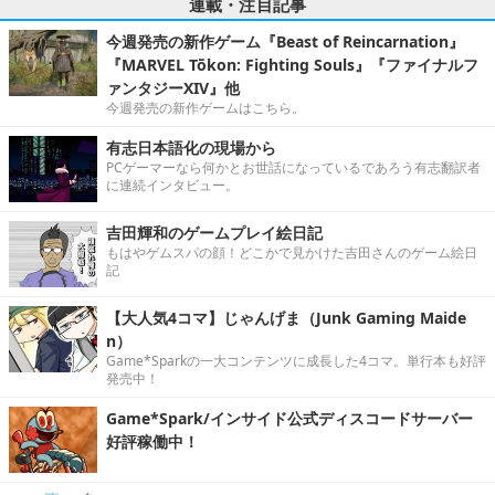
連載・注目記事
今週発売の新作ゲーム『Beast of Reincarnation』
『MARVEL Tōkon: Fighting Souls』『ファイナルフ
ァンタジーXIV』他
今週発売の新作ゲームはこちら。
有志日本語化の現場から
PCゲーマーなら何かとお世話になっているであろう有志翻訳者
に連続インタビュー。
吉田輝和のゲームプレイ絵日記
もはやゲムスパの顔！どこかで見かけた吉田さんのゲーム絵日
記
【大人気4コマ】じゃんげま（Junk Gaming Maide
n）
Game*Sparkの一大コンテンツに成長した4コマ。単行本も好評
発売中！
Game*Spark/インサイド公式ディスコードサーバー
好評稼働中！