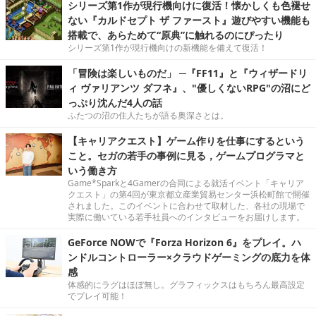
シリーズ第1作が現行機向けに復活！懐かしくも色褪せ
ない『カルドセプト ザ ファースト』遊びやすい機能も
搭載で、あらためて“原典”に触れるのにぴったり
シリーズ第1作が現行機向けの新機能を備えて復活！
「冒険は楽しいものだ」 ─『FF11』と『ウィザードリ
ィ ヴァリアンツ ダフネ』、"優しくないRPG"の沼にど
っぷり沈んだ4人の話
ふたつの沼の住人たちが語る奥深さとは。
【キャリアクエスト】ゲーム作りを仕事にするという
こと。セガの若手の事例に見る，ゲームプログラマと
いう働き方
Game*Sparkと4Gamerの合同による就活イベント「キャリア
クエスト」の第4回が東京都立産業貿易センター浜松町館で開催
されました。このイベントに合わせて取材した、各社の現場で
実際に働いている若手社員へのインタビューをお届けします。
GeForce NOWで『Forza Horizon 6』をプレイ。ハ
ンドルコントローラー×クラウドゲーミングの底力を体
感
体感的にラグはほぼ無し。グラフィックスはもちろん最高設定
でプレイ可能！