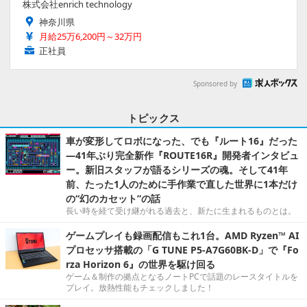
株式会社enrich technology
神奈川県
月給25万6,200円～32万円
正社員
Sponsored by
トピックス
車が変形してロボになった、でも『ルート16』だった
―41年ぶり完全新作『ROUTE16R』開発者インタビュ
ー。新旧スタッフが語るシリーズの魂。そして41年
前、たった1人のために手作業で直した世界に1本だけ
の“幻のカセット”の話
長い時を経て受け継がれる過去と、新たに生まれるものとは。
ゲームプレイも録画配信もこれ1台。AMD Ryzen™ AI
プロセッサ搭載の「G TUNE P5-A7G60BK-D」で『Fo
rza Horizon 6』の世界を駆け回る
ゲーム＆制作の拠点となるノートPCで話題のレースタイトルを
プレイ。放熱性能もチェックしました！