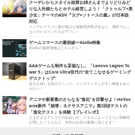
クーデレからスタイル抜群お姉さんまでよりどりみど
りな人外娘たちとホテル経営しよう！「クトゥルフ×美
少女」テーマのADV『ヨグ=ソトースの庭』が日本語
対応
ツンデレドラゴン娘や無口な複眼死神美少女など、属性てんこ
もりのヒロインたちがアツい！
ゲームコマースの最前線ーXsolla特集
Xsollaの最新情報はこちらから！
AAAゲームも制作も妥協なし。「Lenovo Legion To
wer 5」はCore Ultra世代の“全てこなせるゲーミング
デスクトップ”
迫力を感じる強力スペック。メンテナンスしやすい構造もあり
がたい！
アニマや新要素のさらなる“進化”を目撃せよ！HoYov
erse新作『崩壊：ネクサスアニマ』第2回βテストの
「進化テスト」を体験【プレイレポ】
さまざまなアニマとの出会いや、スキルによってさらに戦略性
が増したバトルなど、本作の注目の要素に迫ります！