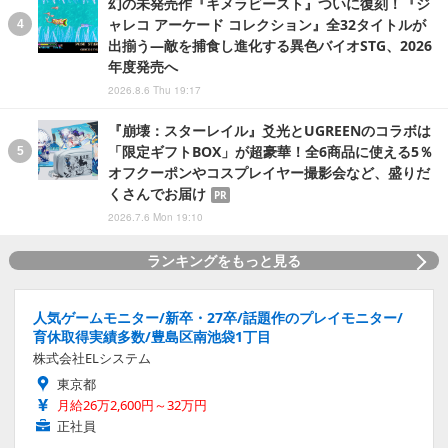
幻の未発売作『キメラビースト』ついに復刻！『ジ
ャレコ アーケード コレクション』全32タイトルが
出揃う―敵を捕食し進化する異色バイオSTG、2026
年度発売へ
2026.8.6 Thu 19:17
『崩壊：スターレイル』爻光とUGREENのコラボは
「限定ギフトBOX」が超豪華！全6商品に使える5％
オフクーポンやコスプレイヤー撮影会など、盛りだ
くさんでお届け
PR
2026.7.6 Mon 19:10
ランキングをもっと見る
人気ゲームモニター/新卒・27卒/話題作のプレイモニター/
育休取得実績多数/豊島区南池袋1丁目
株式会社ELシステム
東京都
月給26万2,600円～32万円
正社員