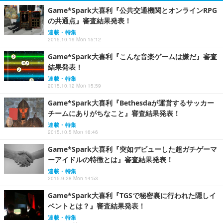
Game*Spark大喜利『公共交通機関とオンラインRPG
の共通点』審査結果発表！
連載・特集
2015.10.19 Mon 15:12
Game*Spark大喜利『こんな音楽ゲームは嫌だ』審査
結果発表！
連載・特集
2015.10.12 Mon 15:59
Game*Spark大喜利『Bethesdaが運営するサッカー
チームにありがちなこと』審査結果発表！
連載・特集
2015.10.5 Mon 16:46
Game*Spark大喜利『突如デビューした超ガチゲーマ
ーアイドルの特徴とは』審査結果発表！
連載・特集
2015.9.28 Mon 14:53
Game*Spark大喜利『TGSで秘密裏に行われた隠しイ
ベントとは？』審査結果発表！
連載・特集