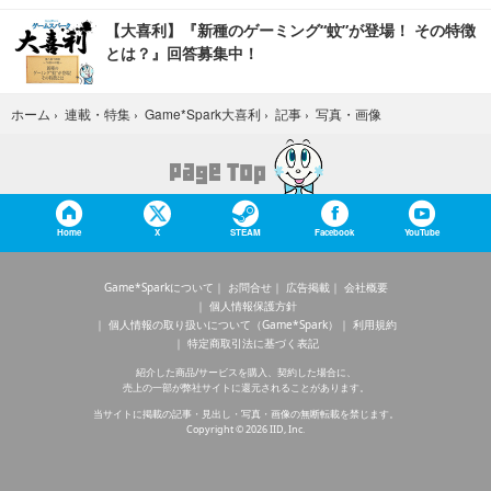
【大喜利】『新種のゲーミング“蚊”が登場！ その特徴
とは？』回答募集中！
写真・画像
ホーム
›
連載・特集
›
Game*Spark大喜利
›
記事
›
Home
X
STEAM
Facebook
YouTube
Game*Sparkについて
お問合せ
広告掲載
会社概要
個人情報保護方針
個人情報の取り扱いについて（Game*Spark）
利用規約
特定商取引法に基づく表記
紹介した商品/サービスを購入、契約した場合に、
売上の一部が弊社サイトに還元されることがあります。
当サイトに掲載の記事・見出し・写真・画像の無断転載を禁じます。
Copyright © 2026 IID, Inc.