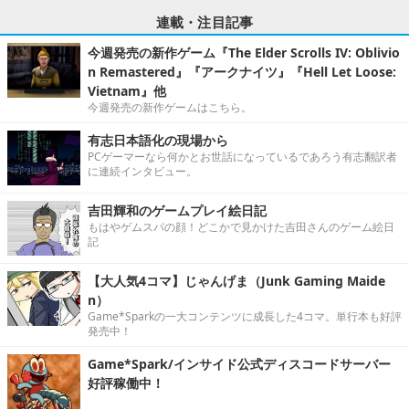
連載・注目記事
今週発売の新作ゲーム『The Elder Scrolls IV: Oblivio
n Remastered』『アークナイツ』『Hell Let Loose:
Vietnam』他
今週発売の新作ゲームはこちら。
有志日本語化の現場から
PCゲーマーなら何かとお世話になっているであろう有志翻訳者
に連続インタビュー。
吉田輝和のゲームプレイ絵日記
もはやゲムスパの顔！どこかで見かけた吉田さんのゲーム絵日
記
【大人気4コマ】じゃんげま（Junk Gaming Maide
n）
Game*Sparkの一大コンテンツに成長した4コマ。単行本も好評
発売中！
Game*Spark/インサイド公式ディスコードサーバー
好評稼働中！