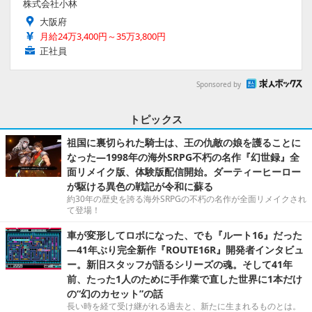
株式会社小林
大阪府
月給24万3,400円～35万3,800円
正社員
Sponsored by
トピックス
祖国に裏切られた騎士は、王の仇敵の娘を護ることに
なった―1998年の海外SRPG不朽の名作『幻世録』全
面リメイク版、体験版配信開始。ダーティーヒーロー
が駆ける異色の戦記が令和に蘇る
約30年の歴史を誇る海外SRPGの不朽の名作が全面リメイクされ
て登場！
車が変形してロボになった、でも『ルート16』だった
―41年ぶり完全新作『ROUTE16R』開発者インタビュ
ー。新旧スタッフが語るシリーズの魂。そして41年
前、たった1人のために手作業で直した世界に1本だけ
の“幻のカセット”の話
長い時を経て受け継がれる過去と、新たに生まれるものとは。