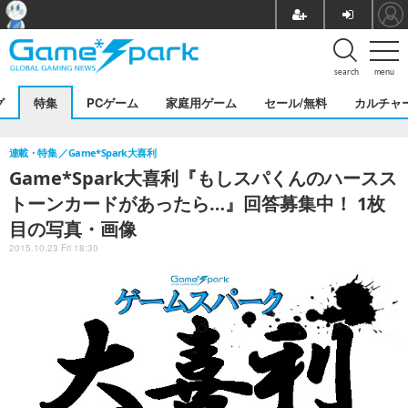
search
menu
グ
特集
PCゲーム
家庭用ゲーム
セール/無料
カルチャ
連載・特集
Game*Spark大喜利
Game*Spark大喜利『もしスパくんのハースス
トーンカードがあったら…』回答募集中！ 1枚
目の写真・画像
2015.10.23 Fri 18:30