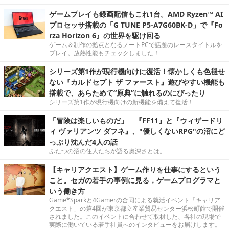
ゲームプレイも録画配信もこれ1台。AMD Ryzen™ AI
プロセッサ搭載の「G TUNE P5-A7G60BK-D」で『Fo
rza Horizon 6』の世界を駆け回る
ゲーム＆制作の拠点となるノートPCで話題のレースタイトルを
プレイ。放熱性能もチェックしました！
シリーズ第1作が現行機向けに復活！懐かしくも色褪せ
ない『カルドセプト ザ ファースト』遊びやすい機能も
搭載で、あらためて“原典”に触れるのにぴったり
シリーズ第1作が現行機向けの新機能を備えて復活！
「冒険は楽しいものだ」 ─『FF11』と『ウィザードリ
ィ ヴァリアンツ ダフネ』、"優しくないRPG"の沼にど
っぷり沈んだ4人の話
ふたつの沼の住人たちが語る奥深さとは。
【キャリアクエスト】ゲーム作りを仕事にするという
こと。セガの若手の事例に見る，ゲームプログラマと
いう働き方
Game*Sparkと4Gamerの合同による就活イベント「キャリア
クエスト」の第4回が東京都立産業貿易センター浜松町館で開催
されました。このイベントに合わせて取材した、各社の現場で
実際に働いている若手社員へのインタビューをお届けします。