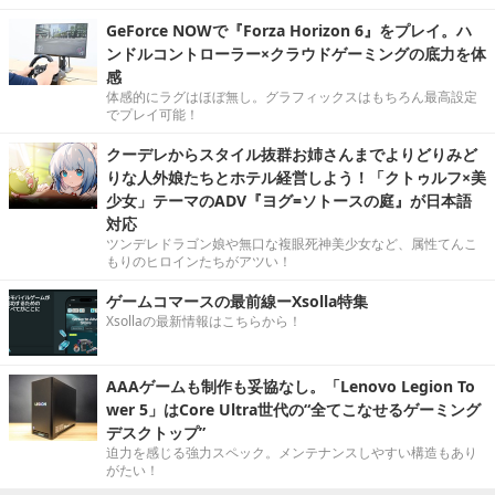
GeForce NOWで『Forza Horizon 6』をプレイ。ハ
ンドルコントローラー×クラウドゲーミングの底力を体
感
体感的にラグはほぼ無し。グラフィックスはもちろん最高設定
でプレイ可能！
クーデレからスタイル抜群お姉さんまでよりどりみど
りな人外娘たちとホテル経営しよう！「クトゥルフ×美
少女」テーマのADV『ヨグ=ソトースの庭』が日本語
対応
ツンデレドラゴン娘や無口な複眼死神美少女など、属性てんこ
もりのヒロインたちがアツい！
ゲームコマースの最前線ーXsolla特集
Xsollaの最新情報はこちらから！
AAAゲームも制作も妥協なし。「Lenovo Legion To
wer 5」はCore Ultra世代の“全てこなせるゲーミング
デスクトップ”
迫力を感じる強力スペック。メンテナンスしやすい構造もあり
がたい！