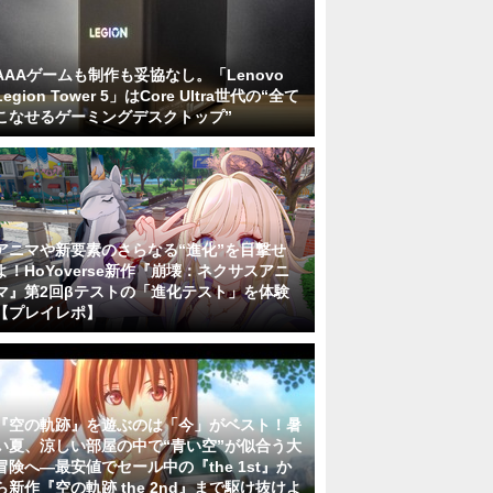
AAAゲームも制作も妥協なし。「Lenovo
Legion Tower 5」はCore Ultra世代の“全て
こなせるゲーミングデスクトップ”
アニマや新要素のさらなる“進化”を目撃せ
よ！HoYoverse新作『崩壊：ネクサスアニ
マ』第2回βテストの「進化テスト」を体験
【プレイレポ】
『空の軌跡』を遊ぶのは「今」がベスト！暑
い夏、涼しい部屋の中で“青い空”が似合う大
冒険へ―最安値でセール中の『the 1st』か
ら新作『空の軌跡 the 2nd』まで駆け抜けよ