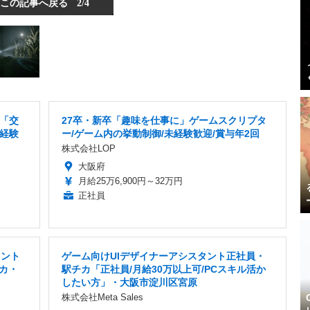
この記事へ戻る
2/4
「交
27卒・新卒「趣味を仕事に」ゲームスクリプタ
未経験
ー/ゲーム内の挙動制御/未経験歓迎/賞与年2回
株式会社LOP
大阪府
月給25万6,900円～32万円
正社員
タント
ゲーム向けUIデザイナーアシスタント正社員・
カ・
駅チカ「正社員/月給30万以上可/PCスキル活か
したい方」・大阪市淀川区宮原
株式会社Meta Sales