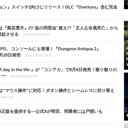
ィション』スイッチ2向けにリリース！DLC『Overture』含む完全
は『風花雪月』の“血の同窓会”超え!?「主人公全員死亡」から
想起させる
2026.8.5 Wed 13:00
、コンソールにも登場！『Dungeon Antiqua 2』
て8月20日発売
2026.7.30 Thu 19:45
day in the life-』が「コンアカ」で8月6日発売！散り散りの
ィー
2026.8.5 Wed 19:00
は“マウス操作”に対応！ボタン操作とシームレスに切り替え
5 Wed 7:15
の国で無修正版を提供する―公式Xが明言、同業者には戸惑いも