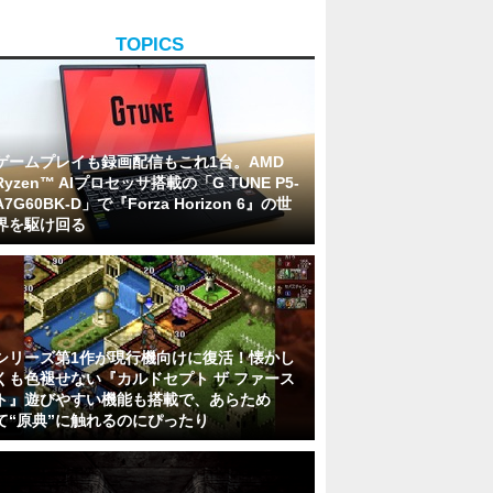
TOPICS
ゲームプレイも録画配信もこれ1台。AMD
Ryzen™ AIプロセッサ搭載の「G TUNE P5-
A7G60BK-D」で『Forza Horizon 6』の世
界を駆け回る
シリーズ第1作が現行機向けに復活！懐かし
くも色褪せない『カルドセプト ザ ファース
ト』遊びやすい機能も搭載で、あらため
て“原典”に触れるのにぴったり