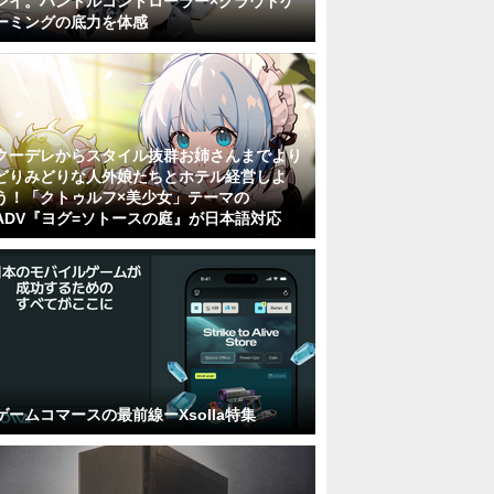
レイ。ハンドルコントローラー×クラウドゲ
ーミングの底力を体感
クーデレからスタイル抜群お姉さんまでより
どりみどりな人外娘たちとホテル経営しよ
う！「クトゥルフ×美少女」テーマの
ADV『ヨグ=ソトースの庭』が日本語対応
ゲームコマースの最前線ーXsolla特集