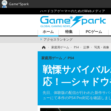
Game*Spark
ハードコアゲーマーのためのWebメディア
ホーム
特集
PCゲーム
アクセスランキング
ホーム
›
家庭用ゲーム
›
PS4
›
記事
›
写真・画像
家庭用ゲーム
PS4
戦慄サバイバルホラ
応！―シャドウ
先日、体験版の配信が行われた新作サバイバルホラー
ューにて本作のPS4 Pro対応を確認しま