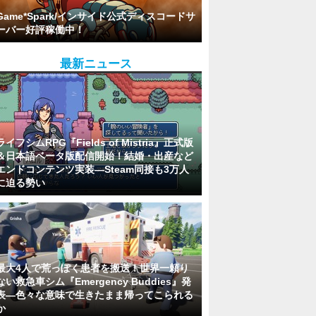
Game*Spark/インサイド公式ディスコードサ
ーバー好評稼働中！
最新ニュース
ライフシムRPG『Fields of Mistria』正式版
＆日本語ベータ版配信開始！結婚・出産など
エンドコンテンツ実装―Steam同接も3万人
に迫る勢い
最大4人で荒っぽく患者を搬送！世界一頼り
ない救急車シム『Emergency Buddies』発
表―色々な意味で生きたまま帰ってこられる
か