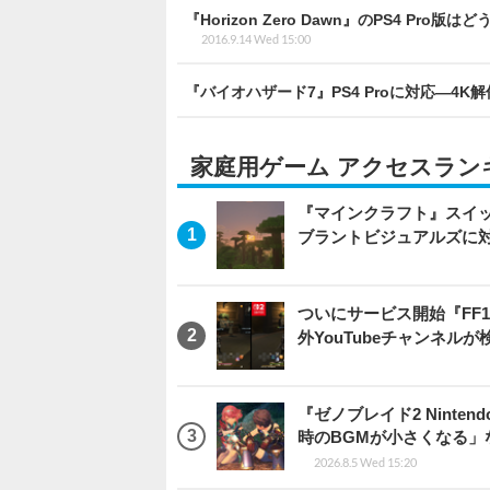
『Horizon Zero Dawn』のPS4 P
2016.9.14 Wed 15:00
『バイオハザード7』PS4 Proに対応―4
家庭用ゲーム アクセスラン
『マインクラフト』スイッ
ブラントビジュアルズに
ついにサービス開始『FF
外YouTubeチャンネルが
『ゼノブレイド2 Ninten
時のBGMが小さくなる
2026.8.5 Wed 15:20