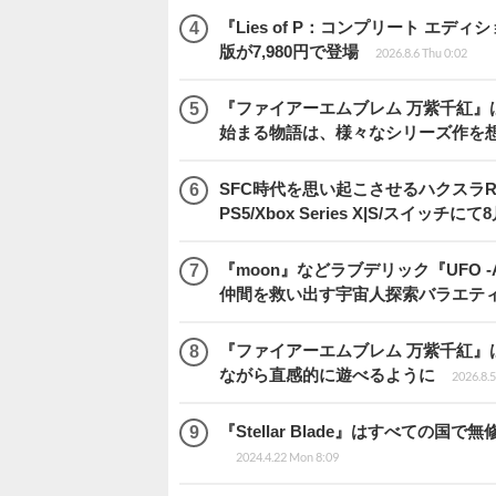
『Lies of P：コンプリート エデ
版が7,980円で登場
2026.8.6 Thu 0:02
『ファイアーエムブレム 万紫千紅』
始まる物語は、様々なシリーズ作を
SFC時代を思い起こさせるハクスラRPG
PS5/Xbox Series X|S/スイッチに
『moon』などラブデリック『UFO -A 
仲間を救い出す宇宙人探索バラエテ
『ファイアーエムブレム 万紫千紅』
ながら直感的に遊べるように
2026.8.
『Stellar Blade』はすべて
2024.4.22 Mon 8:09