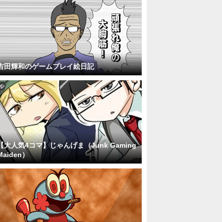
吉田輝和のゲームプレイ絵日記
【大人気4コマ】じゃんげま（Junk Gaming
Maiden）