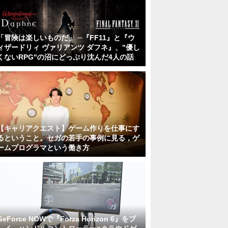
「冒険は楽しいものだ」 ─『FF11』と『ウ
ィザードリィ ヴァリアンツ ダフネ』、"優し
くないRPG"の沼にどっぷり沈んだ4人の話
【キャリアクエスト】ゲーム作りを仕事にす
るということ。セガの若手の事例に見る，ゲ
ームプログラマという働き方
GeForce NOWで『Forza Horizon 6』をプ