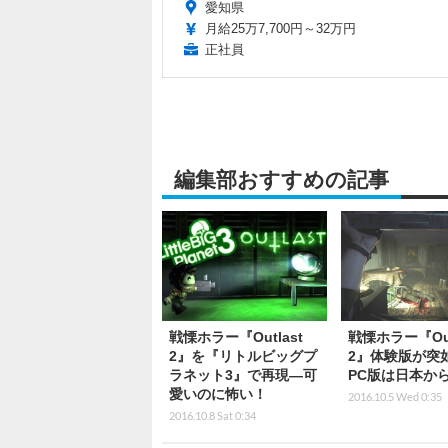
愛知県
月給25万7,700円～32万円
正社員
編集部おすすめの記事
戦慄ホラー『Outlast
戦慄ホラー『Out
2』を『リトルビッグプ
2』体験版が突
ラネット3』で再現―可
PC版は日本か
愛いのに怖い！
2016.10.5 Wed 0:35
2016.10.8 Sat 0:34