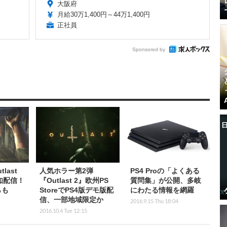
大阪府
月給30万1,400円～44万1,400円
正社員
Sponsored by
last
人気ホラー第2弾
PS4 Proの「よくある
如配信！
『Outlast 2』欧州PS
質問集」が公開、多岐
らも
StoreでPS4版デモ版配
にわたる情報を網羅
信、一部地域限定か
2016.9.15 Thu 18:04
2016.10.4 Tue 12:15