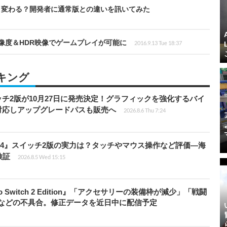
ro版はどう変わる？開発者に通常版との違いを訊いてみた
K解像度＆HDR映像でゲームプレイが可能に
2016.9.13 Tue 18:37
キング
チ2版が10月27日に発売決定！グラフィックを強化するバイ
対応しアップグレードパスも販売へ
2026.8.6 Thu 7:24
14』スイッチ2版の実力は？タッチやマウス操作など評価―海
検証
2026.8.5 Wed 15:15
do Switch 2 Edition』「アクセサリーの装備枠が減少」「戦闘
」などの不具合。修正データを近日中に配信予定