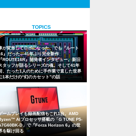
TOPICS
車が変形してロボになった、でも『ルート
16』だった―41年ぶり完全新作
『ROUTE16R』開発者インタビュー。新旧
スタッフが語るシリーズの魂。そして41年
前、たった1人のために手作業で直した世界
に1本だけの“幻のカセット”の話
ゲームプレイも録画配信もこれ1台。AMD
Ryzen™ AIプロセッサ搭載の「G TUNE P5-
A7G60BK-D」で『Forza Horizon 6』の世
界を駆け回る