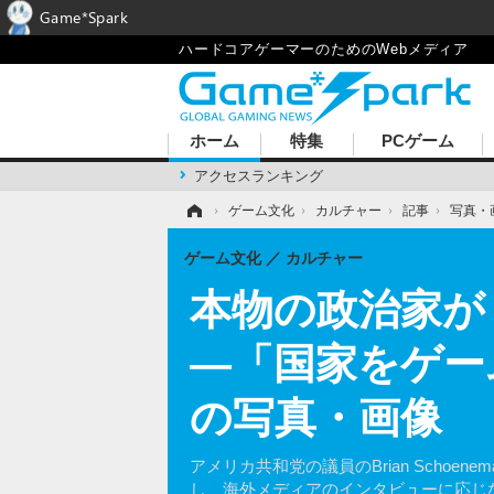
Game*Spark
ハードコアゲーマーのためのWebメディア
ホーム
特集
PCゲーム
アクセスランキング
ホーム
›
ゲーム文化
›
カルチャー
›
記事
›
写真・
ゲーム文化
カルチャー
本物の政治家が『
―「国家をゲー
の写真・画像
アメリカ共和党の議員のBrian Schoe
し、海外メディアのインタビューに応じ