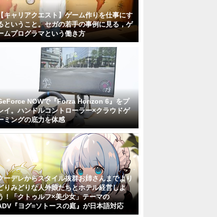
【キャリアクエスト】ゲーム作りを仕事にす
るということ。セガの若手の事例に見る，ゲ
ームプログラマという働き方
GeForce NOWで『Forza Horizon 6』をプ
レイ。ハンドルコントローラー×クラウドゲ
ーミングの底力を体感
クーデレからスタイル抜群お姉さんまでより
どりみどりな人外娘たちとホテル経営しよ
う！「クトゥルフ×美少女」テーマの
ADV『ヨグ=ソトースの庭』が日本語対応