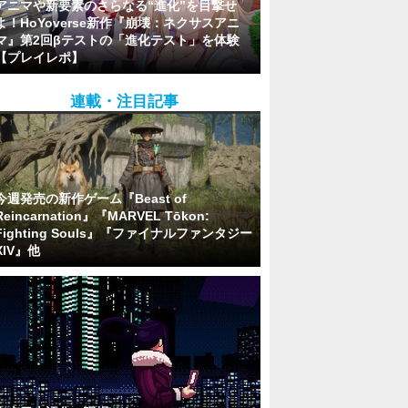
アニマや新要素のさらなる“進化”を目撃せ
よ！HoYoverse新作『崩壊：ネクサスアニ
マ』第2回βテストの「進化テスト」を体験
【プレイレポ】
連載・注目記事
今週発売の新作ゲーム『Beast of
Reincarnation』『MARVEL Tōkon:
Fighting Souls』『ファイナルファンタジー
XIV』他