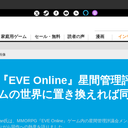
家庭用ゲーム
セール・無料
読者の声
漫画
イン
画像
EVE Online』星間管
ムの世界に置き換えれば同
neman氏は、MMORPG『EVE Online』ゲーム内の星間管理評
ながら同作への熱意を語りました。