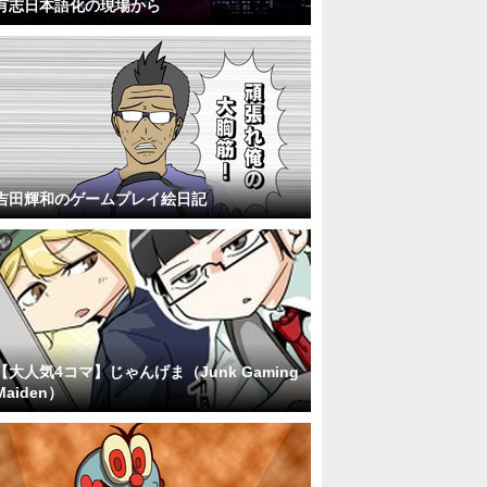
有志日本語化の現場から
吉田輝和のゲームプレイ絵日記
【大人気4コマ】じゃんげま（Junk Gaming
Maiden）