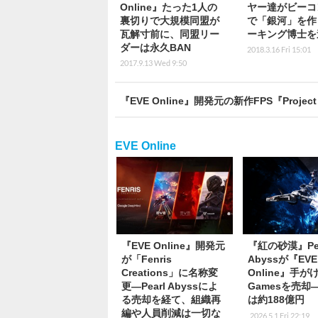
Online』たった1人の
ヤー達がビーコ
裏切りで大規模同盟が
で「銀河」を作
瓦解寸前に、同盟リー
ーキング博士を
ダーは永久BAN
2018.3.16 Fri 15:01
2017.9.13 Wed 9:50
『EVE Online』開発元の新作FPS『Proj
EVE Online
『EVE Online』開発元
『紅の砂漠』Pea
が「Fenris
Abyssが『EVE
Creations」に名称変
Online』手が
更―Pearl Abyssによ
Gamesを売却
る売却を経て、組織再
は約188億円
編や人員削減は一切な
2026.5.1 Fri 22:19