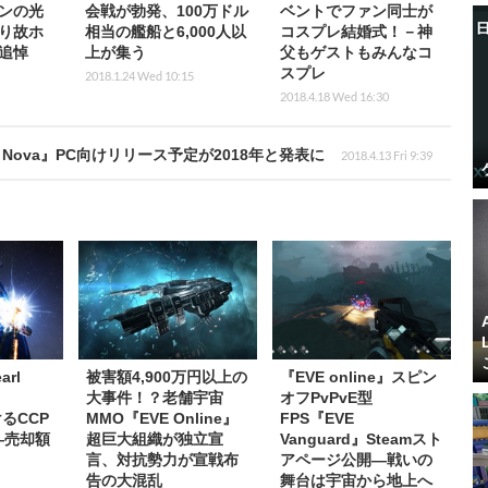
ンの光
会戦が勃発、100万ドル
ベントでファン同士が
り故ホ
相当の艦船と6,000人以
コスプレ結婚式！－神
追悼
上が集う
父もゲストもみんなコ
スプレ
2018.1.24 Wed 10:15
2018.4.18 Wed 16:30
ect Nova』PC向けリリース予定が2018年と発表に
2018.4.13 Fri 9:39
rl
被害額4,900万円以上の
『EVE online』スピン
大事件！？老舗宇宙
オフPvPvE型
けるCCP
MMO『EVE Online』
FPS『EVE
―売却額
超巨大組織が独立宣
Vanguard』Steamスト
言、対抗勢力が宣戦布
アページ公開―戦いの
告の大混乱
舞台は宇宙から地上へ