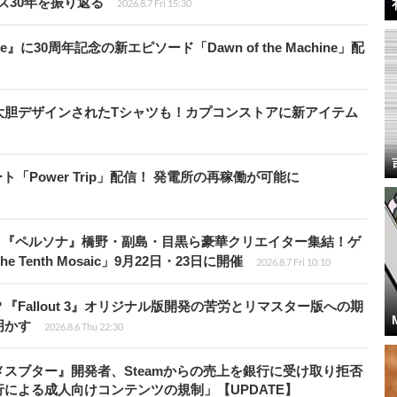
ズ30年を振り返る
2026.8.7 Fri 15:30
』に30周年記念の新エピソード「Dawn of the Machine」配
大胆デザインされたTシャツも！カプコンストアに新アイテム
ート「Power Trip」配信！ 発電所の再稼働が可能に
、『ペルソナ』橋野・副島・目黒ら豪華クリエイター集結！ゲ
Tenth Mosaic」9月22日・23日に開催
2026.8.7 Fri 10:10
Fallout 3』オリジナル版開発の苦労とリマスター版への期
明かす
2026.8.6 Thu 22:30
スブター』開発者、Steamからの売上を銀行に受け取り拒否
による成人向けコンテンツの規制」【UPDATE】