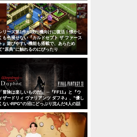
シリーズ第1作が現行機向けに復活！懐かし
くも色褪せない『カルドセプト ザ ファース
ト』遊びやすい機能も搭載で、あらため
て“原典”に触れるのにぴったり
「冒険は楽しいものだ」 ─『FF11』と『ウ
ィザードリィ ヴァリアンツ ダフネ』、"優し
くないRPG"の沼にどっぷり沈んだ4人の話