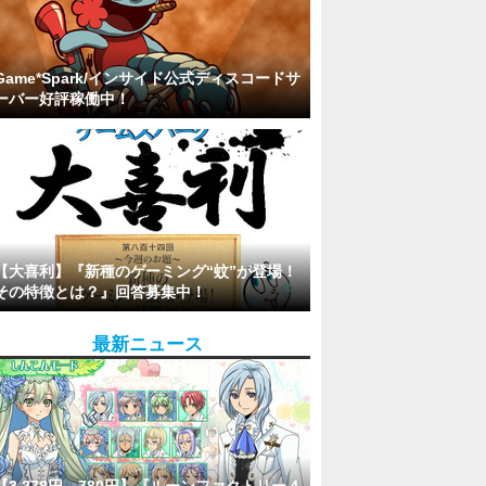
Game*Spark/インサイド公式ディスコードサ
ーバー好評稼働中！
【大喜利】『新種のゲーミング“蚊”が登場！
その特徴とは？』回答募集中！
最新ニュース