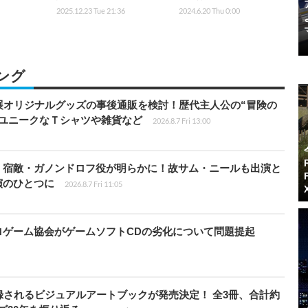
2025.12.23 Tue 21:36
2024.6.20 Thu 0:00
ング
展オリジナルグッズの事後通販を検討！歴代主人公の“冒険の
、ユニークなＴシャツや雑貨など
2026.8.7 Fri 13:00
」宿敵・ガノンドロフ役が明らかに！故サム・ニールも出演と
演のひとつに
2026.8.7 Fri 11:05
ロゲーム協会がゲームソフトCDの劣化について問題提起
されるビジュアルアートブックが発売決定！ 全3冊、合計約