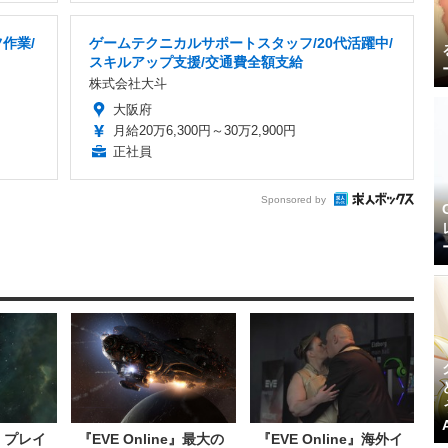
作業/
ゲームテクニカルサポートスタッフ/20代活躍中/
スキルアップ支援/交通費全額支給
株式会社大斗
大阪府
月給20万6,300円～30万2,900円
正社員
Sponsored by
e』プレイ
『EVE Online』最大の
『EVE Online』海外イ