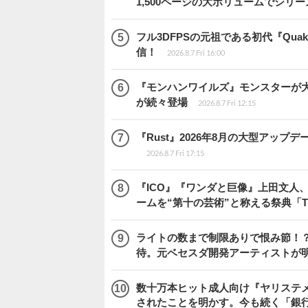
1,500ページの大ボリュームでシリー
フル3DFPSの元祖である初代『Quake
信！
2026.8.7 Fri 16:00
『モンハンワイルズ』モンスターが
が続々登場
2026.8.7 Fri 12:15
『Rust』2026年8月の大型アップデ
2026.8.7 Fri 17:15
『ICO』『ワンダと巨像』上田文人
ームを“第十の芸術”と称える祭典「The 
ライトの数まで制限ありで恨み節！？『
待。元ベセスダ開発アーティストが
数十万本ヒット成人向け『ヤリステメ
されたことを明かす。今も続く「銀行