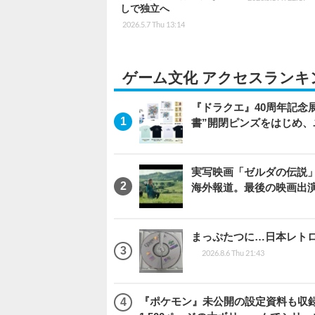
しで独立へ
2026.5.7 Thu 13:14
ゲーム文化 アクセスランキ
『ドラクエ』40周年記念
書”開閉ピンズをはじめ
実写映画「ゼルダの伝説
海外報道。最後の映画出
まっぷたつに…日本レト
2026.8.6 Thu 21:43
『ポケモン』未公開の設定資料も収録