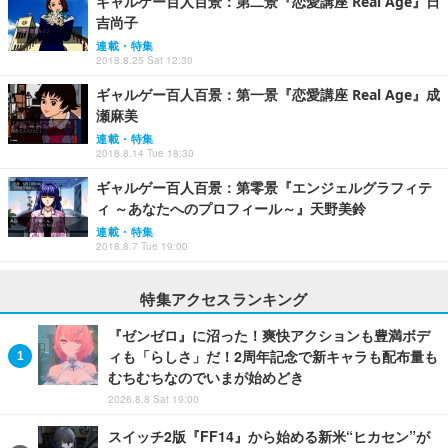
ギャルゲー百人百景：第二景『恋愛講座 Real Age』日
吉尚子
連載・特集
2018.8.25 Sat 12:30
ギャルゲー百人百景：第一景『恋愛講座 Real Age』成
瀬麻美
連載・特集
2018.8.14 Tue 18:30
ギャルゲー百人百景：第零景『エンジェルグラフィテ
ィ ～あなたへのプロフィール～』天野美鈴
連載・特集
2018.8.7 Tue 19:00
特集アクセスランキング
『ゼンゼロ』に沼った！爽快アクションも豊満ボデ
ィも「らしさ」だ！2周年記念で新キャラも配布量も
むちむちなのでいまが始めどき
2026.8.8 Sat 19:00
スイッチ2版『FF14』から始める新米“ヒカセン”が