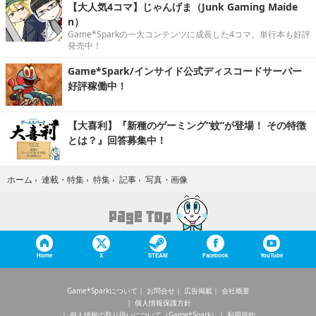
【大人気4コマ】じゃんげま（Junk Gaming Maide
n）
Game*Sparkの一大コンテンツに成長した4コマ。単行本も好評
発売中！
Game*Spark/インサイド公式ディスコードサーバー
好評稼働中！
【大喜利】『新種のゲーミング“蚊”が登場！ その特徴
とは？』回答募集中！
写真・画像
ホーム
›
連載・特集
›
特集
›
記事
›
Home
X
STEAM
Facebook
YouTube
Game*Sparkについて
お問合せ
広告掲載
会社概要
個人情報保護方針
個人情報の取り扱いについて（Game*Spark）
利用規約