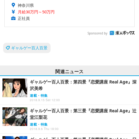
神奈川県
月給30万円～50万円
正社員
Sponsored by
ギャルゲー百人百景
関連ニュース
ギャルゲー百人百景：第四景『恋愛講座 Real Age』深
沢美希
連載・特集
2018.9.15 Sat 12:00
ギャルゲー百人百景：第三景『恋愛講座 Real Age』辻
堂江梨花
連載・特集
2018.9.6 Thu 18:00