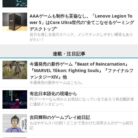
AAAゲームも制作も妥協なし。「Lenovo Legion To
wer 5」はCore Ultra世代の“全てこなせるゲーミング
デスクトップ”
迫力を感じる強力スペック。メンテナンスしやすい構造もあり
がたい！
連載・注目記事
今週発売の新作ゲーム『Beast of Reincarnation』
『MARVEL Tōkon: Fighting Souls』『ファイナルフ
ァンタジーXIV』他
今週発売の新作ゲームはこちら。
有志日本語化の現場から
PCゲーマーなら何かとお世話になっているであろう有志翻訳者
に連続インタビュー。
吉田輝和のゲームプレイ絵日記
もはやゲムスパの顔！どこかで見かけた吉田さんのゲーム絵日
記