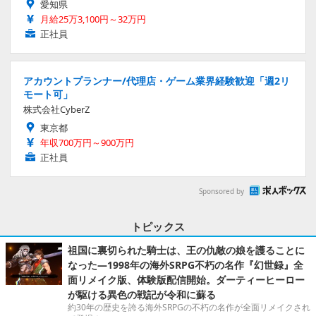
愛知県
月給25万3,100円～32万円
正社員
アカウントプランナー/代理店・ゲーム業界経験歓迎「週2リ
モート可」
株式会社CyberZ
東京都
年収700万円～900万円
正社員
Sponsored by
トピックス
祖国に裏切られた騎士は、王の仇敵の娘を護ることに
なった―1998年の海外SRPG不朽の名作『幻世録』全
面リメイク版、体験版配信開始。ダーティーヒーロー
が駆ける異色の戦記が令和に蘇る
約30年の歴史を誇る海外SRPGの不朽の名作が全面リメイクされ