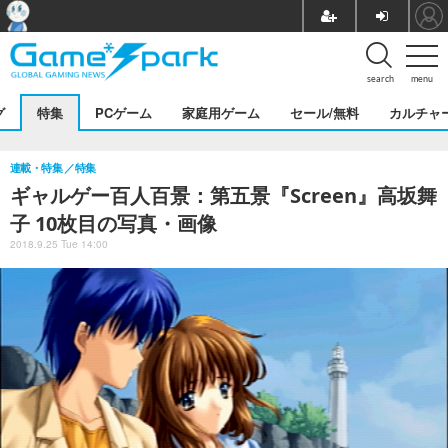
search
menu
グ
特集
PCゲーム
家庭用ゲーム
セール/無料
カルチャ
連載・特集
特集
ギャルゲー百人百景：第五景『Screen』高坂舞
子 10枚目の写真・画像
2018.9.25 Tue 14:00