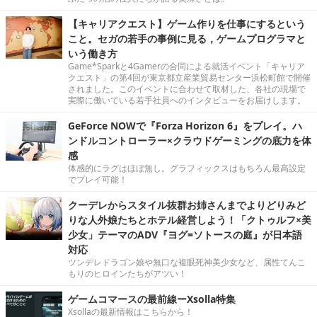
【キャリアクエスト】ゲーム作りを仕事にするという
こと。セガの若手の事例に見る，ゲームプログラマと
いう働き方
Game*Sparkと4Gamerの合同による就活イベント「キャリア
クエスト」の第4回が東京都立産業貿易センター浜松町館で開催
されました。このイベントに合わせて取材した、各社の現場で
実際に働いている若手社員へのインタビューをお届けします。
GeForce NOWで『Forza Horizon 6』をプレイ。ハ
ンドルコントローラー×クラウドゲーミングの底力を体
感
体感的にラグはほぼ無し。グラフィックスはもちろん最高設定
でプレイ可能！
クーデレからスタイル抜群お姉さんまでよりどりみど
りな人外娘たちとホテル経営しよう！「クトゥルフ×美
少女」テーマのADV『ヨグ=ソトースの庭』が日本語
対応
ツンデレドラゴン娘や無口な複眼死神美少女など、属性てんこ
もりのヒロインたちがアツい！
ゲームコマースの最前線ーXsolla特集
Xsollaの最新情報はこちらから！