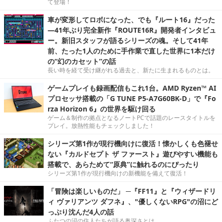
て登場！
車が変形してロボになった、でも『ルート16』だった
―41年ぶり完全新作『ROUTE16R』開発者インタビュ
ー。新旧スタッフが語るシリーズの魂。そして41年
前、たった1人のために手作業で直した世界に1本だけ
の“幻のカセット”の話
長い時を経て受け継がれる過去と、新たに生まれるものとは。
ゲームプレイも録画配信もこれ1台。AMD Ryzen™ AI
プロセッサ搭載の「G TUNE P5-A7G60BK-D」で『Fo
rza Horizon 6』の世界を駆け回る
ゲーム＆制作の拠点となるノートPCで話題のレースタイトルを
プレイ。放熱性能もチェックしました！
シリーズ第1作が現行機向けに復活！懐かしくも色褪せ
ない『カルドセプト ザ ファースト』遊びやすい機能も
搭載で、あらためて“原典”に触れるのにぴったり
シリーズ第1作が現行機向けの新機能を備えて復活！
「冒険は楽しいものだ」 ─『FF11』と『ウィザードリ
ィ ヴァリアンツ ダフネ』、"優しくないRPG"の沼にど
っぷり沈んだ4人の話
ふたつの沼の住人たちが語る奥深さとは。