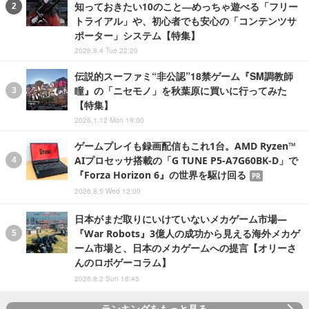
知っておきたい10のこと―めっちゃ遊べる「フリー
トライアル」や、初心者でも安心の「コンテンツサ
ポーター」システム【特集】
2026.8.4 Tue 22:20
伝説的スーファミ“非公認”18禁ゲーム『SM調教師
瞳』の「ニセモノ」を秋葉原に買いに行ってみた
【特集】
2026.1.12 Mon 19:00
ゲームプレイも録画配信もこれ1台。AMD Ryzen™
AIプロセッサ搭載の「G TUNE P5-A7G60BK-D」で
『Forza Horizon 6』の世界を駆け回る
PR
2026.8.5 Wed 12:00
日本がまだ取りにいけていないメカゲーム市場―
『War Robots』3億人の成功から見える海外メカゲ
ーム市場と、日本のメカゲームへの提言【オリーさ
んのロボゲーコラム】
2026.8.2 Sun 18:45
ランキングをもっと見る