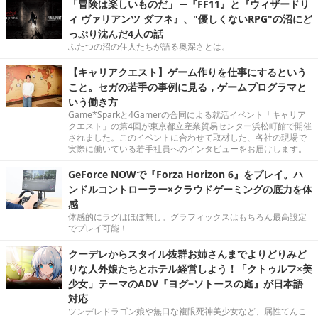
「冒険は楽しいものだ」 ─『FF11』と『ウィザードリ
ィ ヴァリアンツ ダフネ』、"優しくないRPG"の沼にど
っぷり沈んだ4人の話
ふたつの沼の住人たちが語る奥深さとは。
【キャリアクエスト】ゲーム作りを仕事にするという
こと。セガの若手の事例に見る，ゲームプログラマと
いう働き方
Game*Sparkと4Gamerの合同による就活イベント「キャリア
クエスト」の第4回が東京都立産業貿易センター浜松町館で開催
されました。このイベントに合わせて取材した、各社の現場で
実際に働いている若手社員へのインタビューをお届けします。
GeForce NOWで『Forza Horizon 6』をプレイ。ハ
ンドルコントローラー×クラウドゲーミングの底力を体
感
体感的にラグはほぼ無し。グラフィックスはもちろん最高設定
でプレイ可能！
クーデレからスタイル抜群お姉さんまでよりどりみど
りな人外娘たちとホテル経営しよう！「クトゥルフ×美
少女」テーマのADV『ヨグ=ソトースの庭』が日本語
対応
ツンデレドラゴン娘や無口な複眼死神美少女など、属性てんこ