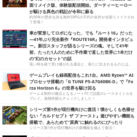
面リメイク版、体験版配信開始。ダーティーヒーロー
が駆ける異色の戦記が令和に蘇る
約30年の歴史を誇る海外SRPGの不朽の名作が全面リメイクされ
て登場！
車が変形してロボになった、でも『ルート16』だった
―41年ぶり完全新作『ROUTE16R』開発者インタビュ
ー。新旧スタッフが語るシリーズの魂。そして41年
前、たった1人のために手作業で直した世界に1本だけ
の“幻のカセット”の話
長い時を経て受け継がれる過去と、新たに生まれるものとは。
ゲームプレイも録画配信もこれ1台。AMD Ryzen™ AI
プロセッサ搭載の「G TUNE P5-A7G60BK-D」で『Fo
rza Horizon 6』の世界を駆け回る
ゲーム＆制作の拠点となるノートPCで話題のレースタイトルを
プレイ。放熱性能もチェックしました！
シリーズ第1作が現行機向けに復活！懐かしくも色褪せ
ない『カルドセプト ザ ファースト』遊びやすい機能も
搭載で、あらためて“原典”に触れるのにぴったり
シリーズ第1作が現行機向けの新機能を備えて復活！