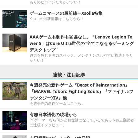
もりのヒロインたちがアツい！
ゲームコマースの最前線ーXsolla特集
Xsollaの最新情報はこちらから！
AAAゲームも制作も妥協なし。「Lenovo Legion To
wer 5」はCore Ultra世代の“全てこなせるゲーミング
デスクトップ”
迫力を感じる強力スペック。メンテナンスしやすい構造もあり
がたい！
連載・注目記事
今週発売の新作ゲーム『Beast of Reincarnation』
『MARVEL Tōkon: Fighting Souls』『ファイナルフ
ァンタジーXIV』他
今週発売の新作ゲームはこちら。
有志日本語化の現場から
PCゲーマーなら何かとお世話になっているであろう有志翻訳者
に連続インタビュー。