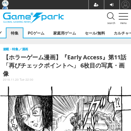
search
menu
グ
特集
PCゲーム
家庭用ゲーム
セール/無料
カルチャ
連載・特集
漫画
【ホラーゲーム漫画】『Early Access』第11話
「再びチェックポイントへ」 6枚目の写真・画
像
2018.11.20 Tue 22:00