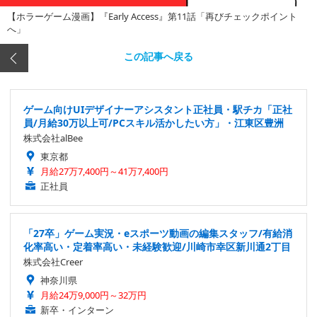
【ホラーゲーム漫画】『Early Access』第11話「再びチェックポイント
へ」
この記事へ戻る
ゲーム向けUIデザイナーアシスタント正社員・駅チカ「正社
員/月給30万以上可/PCスキル活かしたい方」・江東区豊洲
株式会社alBee
東京都
月給27万7,400円～41万7,400円
正社員
「27卒」ゲーム実況・eスポーツ動画の編集スタッフ/有給消
化率高い・定着率高い・未経験歓迎/川崎市幸区新川通2丁目
株式会社Creer
神奈川県
月給24万9,000円～32万円
新卒・インターン