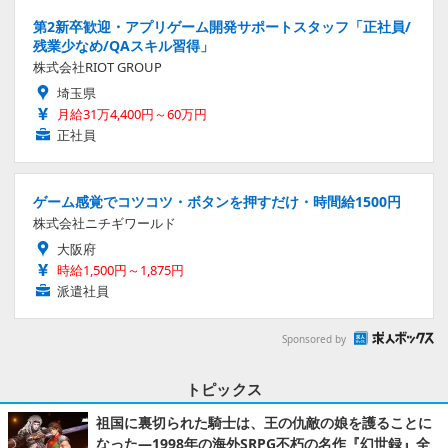
第2新卒歓迎・アプリゲーム開発サポートスタッフ「正社員/
残業少なめ/QAスキル習得」
株式会社RIOT GROUP
埼玉県
月給31万4,400円～60万円
正社員
ゲーム感覚でコツコツ・ボタンを押すだけ・時間給1500円
株式会社ニチギワールド
大阪府
時給1,500円～1,875円
派遣社員
Sponsored by
トピックス
祖国に裏切られた騎士は、王の仇敵の娘を護ることに
なった―1998年の海外SRPG不朽の名作『幻世録』全