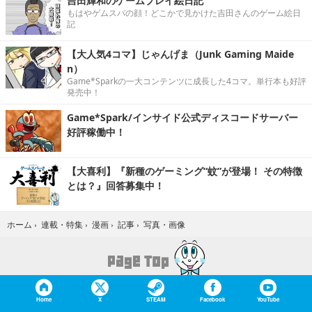
吉田輝和のゲームプレイ絵日記
もはやゲムスパの顔！どこかで見かけた吉田さんのゲーム絵日
記
【大人気4コマ】じゃんげま（Junk Gaming Maide
n）
Game*Sparkの一大コンテンツに成長した4コマ。単行本も好評
発売中！
Game*Spark/インサイド公式ディスコードサーバー
好評稼働中！
【大喜利】『新種のゲーミング“蚊”が登場！ その特徴
とは？』回答募集中！
写真・画像
ホーム
›
連載・特集
›
漫画
›
記事
›
Home
X
STEAM
Facebook
YouTube