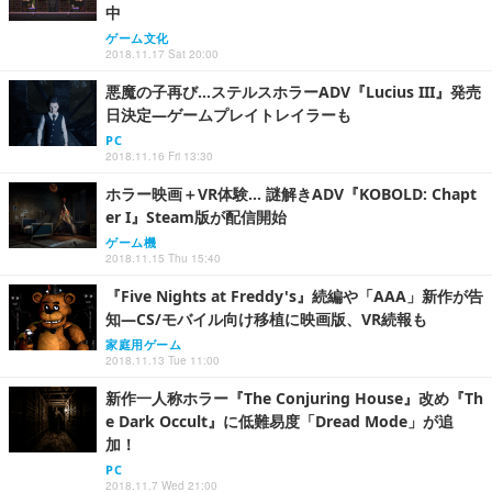
中
ゲーム文化
2018.11.17 Sat 20:00
悪魔の子再び…ステルスホラーADV『Lucius III』発売
日決定―ゲームプレイトレイラーも
PC
2018.11.16 Fri 13:30
ホラー映画＋VR体験… 謎解きADV『KOBOLD: Chapt
er I』Steam版が配信開始
ゲーム機
2018.11.15 Thu 15:40
『Five Nights at Freddy's』続編や「AAA」新作が告
知―CS/モバイル向け移植に映画版、VR続報も
家庭用ゲーム
2018.11.13 Tue 11:00
新作一人称ホラー『The Conjuring House』改め『Th
e Dark Occult』に低難易度「Dread Mode」が追
加！
PC
2018.11.7 Wed 21:00