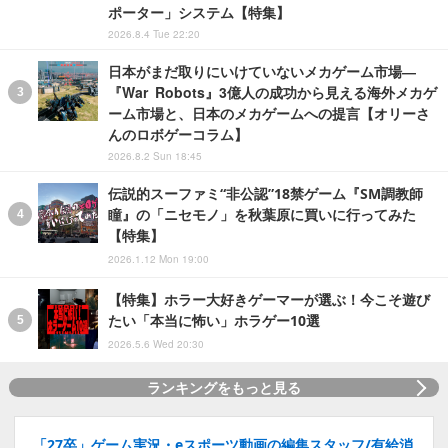
ポーター」システム【特集】
2026.8.4 Tue 22:20
日本がまだ取りにいけていないメカゲーム市場―
『War Robots』3億人の成功から見える海外メカゲ
ーム市場と、日本のメカゲームへの提言【オリーさ
んのロボゲーコラム】
2026.8.2 Sun 18:45
伝説的スーファミ“非公認”18禁ゲーム『SM調教師
瞳』の「ニセモノ」を秋葉原に買いに行ってみた
【特集】
2026.1.12 Mon 19:00
【特集】ホラー大好きゲーマーが選ぶ！今こそ遊び
たい「本当に怖い」ホラゲー10選
2026.5.6 Wed 20:30
ランキングをもっと見る
「27卒」ゲーム実況・eスポーツ動画の編集スタッフ/有給消