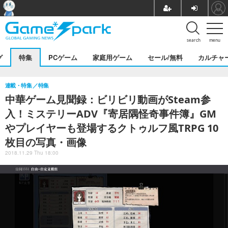
search
menu
グ
特集
PCゲーム
家庭用ゲーム
セール/無料
カルチャ
連載・特集
特集
中華ゲーム見聞録：ビリビリ動画がSteam参
入！ミステリーADV『寄居隅怪奇事件簿』GM
やプレイヤーも登場するクトゥルフ風TRPG 10
枚目の写真・画像
2018.11.29 Thu 18:00