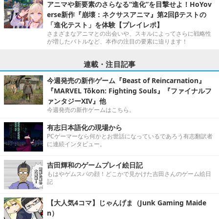
アニマや新要素のさらなる“進化”を目撃せよ！HoYov
erse新作『崩壊：ネクサスアニマ』第2回βテストの
「進化テスト」を体験【プレイレポ】
さまざまなアニマとの出会いや、スキルによってさらに戦略性
が増したバトルなど、本作の注目の要素に迫ります！
連載・注目記事
今週発売の新作ゲーム『Beast of Reincarnation』
『MARVEL Tōkon: Fighting Souls』『ファイナルフ
ァンタジーXIV』他
今週発売の新作ゲームはこちら。
有志日本語化の現場から
PCゲーマーなら何かとお世話になっているであろう有志翻訳者
に連続インタビュー。
吉田輝和のゲームプレイ絵日記
もはやゲムスパの顔！どこかで見かけた吉田さんのゲーム絵日
記
【大人気4コマ】じゃんげま（Junk Gaming Maide
n）