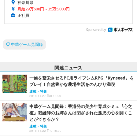
神奈川県
月給29万600円～35万5,000円
正社員
Sponsored by
中華ゲーム見聞録
関連ニュース
一族を繁栄させるPC用ライフシムRPG『Kynseed』を
プレイ！自然豊かな農場生活をのんびり満喫
連載・特集
2018.11.27 Tue 18:00
中華ゲーム見聞録：香港発の美少年育成シミュ『心之
檻』裁縫師のお姉さんは閉ざされた孤児の心を開くこ
とができるか？
連載・特集
2018.11.22 Thu 18:00