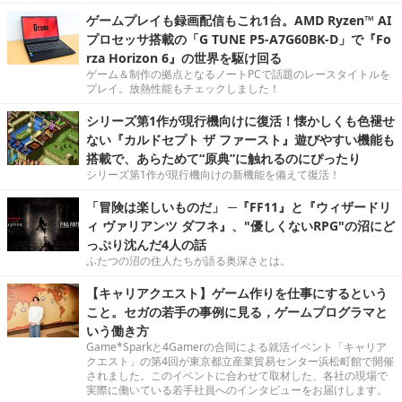
ゲームプレイも録画配信もこれ1台。AMD Ryzen™ AI
プロセッサ搭載の「G TUNE P5-A7G60BK-D」で『Fo
rza Horizon 6』の世界を駆け回る
ゲーム＆制作の拠点となるノートPCで話題のレースタイトルを
プレイ。放熱性能もチェックしました！
シリーズ第1作が現行機向けに復活！懐かしくも色褪せ
ない『カルドセプト ザ ファースト』遊びやすい機能も
搭載で、あらためて“原典”に触れるのにぴったり
シリーズ第1作が現行機向けの新機能を備えて復活！
「冒険は楽しいものだ」 ─『FF11』と『ウィザードリ
ィ ヴァリアンツ ダフネ』、"優しくないRPG"の沼にど
っぷり沈んだ4人の話
ふたつの沼の住人たちが語る奥深さとは。
【キャリアクエスト】ゲーム作りを仕事にするという
こと。セガの若手の事例に見る，ゲームプログラマと
いう働き方
Game*Sparkと4Gamerの合同による就活イベント「キャリア
クエスト」の第4回が東京都立産業貿易センター浜松町館で開催
されました。このイベントに合わせて取材した、各社の現場で
実際に働いている若手社員へのインタビューをお届けします。