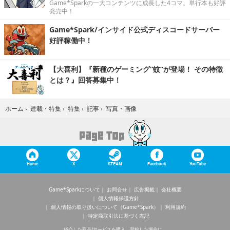
Game*Sparkの一大コンテンツに成長した4コマ。単行本も好評
発売中！
Game*Spark/インサイド公式ディスコードサーバー
好評稼働中！
【大喜利】『新種のゲーミング“蚊”が登場！ その特徴
とは？』回答募集中！
写真・画像
ホーム
›
連載・特集
›
特集
›
記事
›
Home
X
STEAM
Facebook
YouTube
Game*Sparkについて
お問合せ
広告掲載
会社概要
個人情報保護方針
個人情報の取り扱いについて（Game*Spark）
利用規約
特定商取引法に基づく表記
紹介した商品/サービスを購入、契約した場合に、