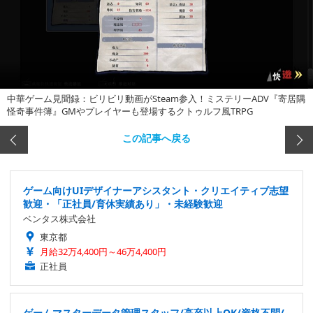
中華ゲーム見聞録：ビリビリ動画がSteam参入！ミステリーADV『寄居隅
怪奇事件簿』GMやプレイヤーも登場するクトゥルフ風TRPG
この記事へ戻る
ゲーム向けUIデザイナーアシスタント・クリエイティブ志望
歓迎・「正社員/育休実績あり」・未経験歓迎
ベンタス株式会社
東京都
月給32万4,400円～46万4,400円
正社員
ゲームマスターデータ管理スタッフ/高卒以上OK/資格不問/