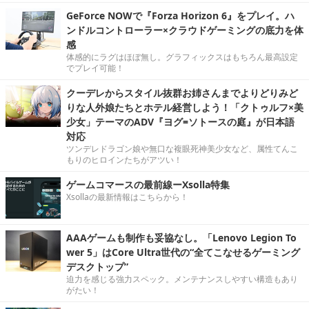
GeForce NOWで『Forza Horizon 6』をプレイ。ハ
ンドルコントローラー×クラウドゲーミングの底力を体
感
体感的にラグはほぼ無し。グラフィックスはもちろん最高設定
でプレイ可能！
クーデレからスタイル抜群お姉さんまでよりどりみど
りな人外娘たちとホテル経営しよう！「クトゥルフ×美
少女」テーマのADV『ヨグ=ソトースの庭』が日本語
対応
ツンデレドラゴン娘や無口な複眼死神美少女など、属性てんこ
もりのヒロインたちがアツい！
ゲームコマースの最前線ーXsolla特集
Xsollaの最新情報はこちらから！
AAAゲームも制作も妥協なし。「Lenovo Legion To
wer 5」はCore Ultra世代の“全てこなせるゲーミング
デスクトップ”
迫力を感じる強力スペック。メンテナンスしやすい構造もあり
がたい！