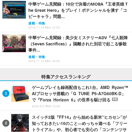
中華ゲーム見聞録：10分で決着のMOBA『王者英雄 T
he Great Hero』をプレイ！ポテンシャルを潰す「コ
ピーキャラ」問題…
連載・特集
2018.11.19 Mon 12:00
中華ゲーム見聞録：美少女ミステリーADV『七人殺陣
（Seven Sacrifices）』隔離された別荘で起こる惨殺
事件…
連載・特集
2018.11.12 Mon 18:00
特集アクセスランキング
ゲームプレイも録画配信もこれ1台。AMD Ryzen™
AIプロセッサ搭載の「G TUNE P5-A7G60BK-D」
で『Forza Horizon 6』の世界を駆け回る
PR
2026.8.5 Wed 12:00
スイッチ2版『FF14』から始める新米“ヒカセン”が
知っておきたい10のこと―めっちゃ遊べる「フリー
トライアル」や、初心者でも安心の「コンテンツサ