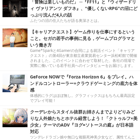
「冒険は楽しいものだ」 ─『FF11』と『ウィザードリ
ィ ヴァリアンツ ダフネ』、"優しくないRPG"の沼にど
っぷり沈んだ4人の話
ふたつの沼の住人たちが語る奥深さとは。
【キャリアクエスト】ゲーム作りを仕事にするという
こと。セガの若手の事例に見る，ゲームプログラマと
いう働き方
Game*Sparkと4Gamerの合同による就活イベント「キャリア
クエスト」の第4回が東京都立産業貿易センター浜松町館で開催
されました。このイベントに合わせて取材した、各社の現場で
実際に働いている若手社員へのインタビューをお届けします。
GeForce NOWで『Forza Horizon 6』をプレイ。ハ
ンドルコントローラー×クラウドゲーミングの底力を体
感
体感的にラグはほぼ無し。グラフィックスはもちろん最高設定
でプレイ可能！
クーデレからスタイル抜群お姉さんまでよりどりみど
りな人外娘たちとホテル経営しよう！「クトゥルフ×美
少女」テーマのADV『ヨグ=ソトースの庭』が日本語
対応
ツンデレドラゴン娘や無口な複眼死神美少女など、属性てんこ