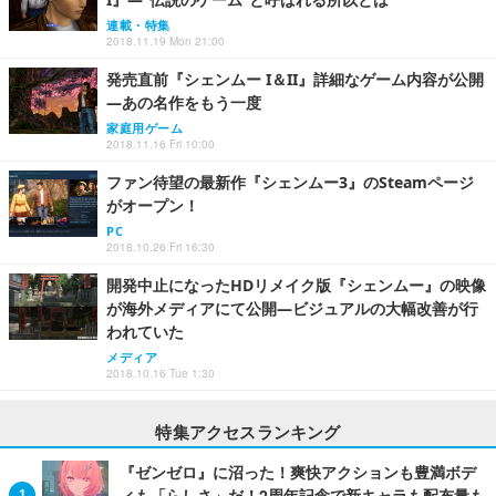
連載・特集
2018.11.19 Mon 21:00
発売直前『シェンムー I＆II』詳細なゲーム内容が公開
―あの名作をもう一度
家庭用ゲーム
2018.11.16 Fri 10:00
ファン待望の最新作『シェンムー3』のSteamページ
がオープン！
PC
2018.10.26 Fri 16:30
開発中止になったHDリメイク版『シェンムー』の映像
が海外メディアにて公開―ビジュアルの大幅改善が行
われていた
メディア
2018.10.16 Tue 1:30
特集アクセスランキング
『ゼンゼロ』に沼った！爽快アクションも豊満ボデ
ィも「らしさ」だ！2周年記念で新キャラも配布量も