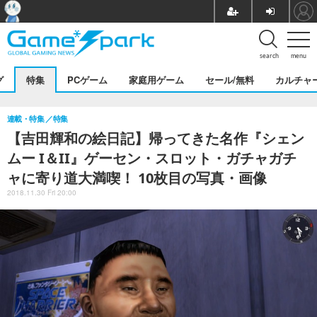
search
menu
グ
特集
PCゲーム
家庭用ゲーム
セール/無料
カルチャ
連載・特集
特集
【吉田輝和の絵日記】帰ってきた名作『シェン
ムー I＆II』ゲーセン・スロット・ガチャガチ
ャに寄り道大満喫！ 10枚目の写真・画像
2018.11.30 Fri 20:00