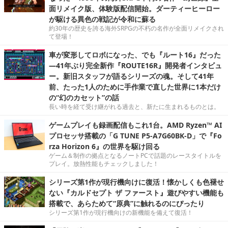
面リメイク版、体験版配信開始。ダーティーヒーロー
が駆ける異色の戦記が令和に蘇る
約30年の歴史を誇る海外SRPGの不朽の名作が全面リメイクされ
て登場！
車が変形してロボになった、でも『ルート16』だった
―41年ぶり完全新作『ROUTE16R』開発者インタビュ
ー。新旧スタッフが語るシリーズの魂。そして41年
前、たった1人のために手作業で直した世界に1本だけ
の“幻のカセット”の話
長い時を経て受け継がれる過去と、新たに生まれるものとは。
ゲームプレイも録画配信もこれ1台。AMD Ryzen™ AI
プロセッサ搭載の「G TUNE P5-A7G60BK-D」で『Fo
rza Horizon 6』の世界を駆け回る
ゲーム＆制作の拠点となるノートPCで話題のレースタイトルを
プレイ。放熱性能もチェックしました！
シリーズ第1作が現行機向けに復活！懐かしくも色褪せ
ない『カルドセプト ザ ファースト』遊びやすい機能も
搭載で、あらためて“原典”に触れるのにぴったり
シリーズ第1作が現行機向けの新機能を備えて復活！