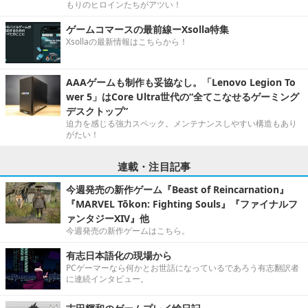
もりのヒロインたちがアツい！
ゲームコマースの最前線ーXsolla特集
Xsollaの最新情報はこちらから！
AAAゲームも制作も妥協なし。「Lenovo Legion To
wer 5」はCore Ultra世代の“全てこなせるゲーミング
デスクトップ”
迫力を感じる強力スペック。メンテナンスしやすい構造もあり
がたい！
連載・注目記事
今週発売の新作ゲーム『Beast of Reincarnation』
『MARVEL Tōkon: Fighting Souls』『ファイナルフ
ァンタジーXIV』他
今週発売の新作ゲームはこちら。
有志日本語化の現場から
PCゲーマーなら何かとお世話になっているであろう有志翻訳者
に連続インタビュー。