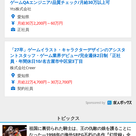
ゲームQAエンジニア/品質チェック/月給30万以上可
Yts株式会社
愛知県
月給30万2,200円～60万円
正社員
「27卒」ゲームイラスト・キャラクターデザインのアシスタ
ントスタッフ・ゲーム業界デビュー/完全週休2日制「正社
員・年間休日10/名古屋市中区栄3丁目
株式会社Creer
愛知県
月給22万4,700円～30万2,700円
契約社員
Sponsored by
トピックス
祖国に裏切られた騎士は、王の仇敵の娘を護ることに
なった―1998年の海外SRPG不朽の名作『幻世録』全