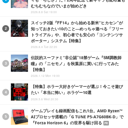
むちむちなのでいまが始めどき
2026.8.8 Sat 19:00
スイッチ2版『FF14』から始める新米“ヒカセン”が
知っておきたい10のこと―めっちゃ遊べる「フリー
トライアル」や、初心者でも安心の「コンテンツサ
ポーター」システム【特集】
2026.8.4 Tue 22:20
伝説的スーファミ“非公認”18禁ゲーム『SM調教師
瞳』の「ニセモノ」を秋葉原に買いに行ってみた
【特集】
2026.1.12 Mon 19:00
【特集】ホラー大好きゲーマーが選ぶ！今こそ遊び
たい「本当に怖い」ホラゲー10選
2026.5.6 Wed 20:30
ゲームプレイも録画配信もこれ1台。AMD Ryzen™
AIプロセッサ搭載の「G TUNE P5-A7G60BK-D」で
『Forza Horizon 6』の世界を駆け回る
PR