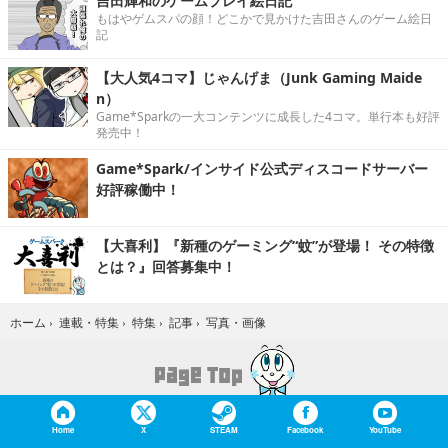
吉田輝和のゲームプレイ絵日記
もはやゲムスパの顔！どこかで見かけた吉田さんのゲーム絵日
記
【大人気4コマ】じゃんげま（Junk Gaming Maide
n）
Game*Sparkの一大コンテンツに成長した4コマ。単行本も好評
発売中！
Game*Spark/インサイド公式ディスコードサーバー
好評稼働中！
【大喜利】『新種のゲーミング“蚊”が登場！ その特徴
とは？』回答募集中！
写真・画像
ホーム
›
連載・特集
›
特集
›
記事
›
Home
X
STEAM
Facebook
YouTube