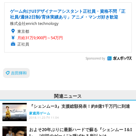
ゲーム向けUIデザイナーアシスタント正社員・資格不問「正
社員/週休2日制/育休実績あり」アニメ・マンガ好き歓迎
株式会社enrich technology
東京都
月給31万9,900円～54万円
正社員
Sponsored by
吉田輝和
関連ニュース
『シェンムー3』支援総額発表！約8億1千万円に到達
家庭用ゲーム
2018.11.23 Fri 11:04
およそ20年ぶりに最新ハードで蘇る『シェンムー I＆I
I』―“伝説のゲーム”と呼ばれる所以とは