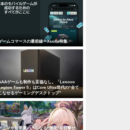
ゲームコマースの最前線ーXsolla特集
AAAゲームも制作も妥協なし。「Lenovo
Legion Tower 5」はCore Ultra世代の“全て
こなせるゲーミングデスクトップ”
アニマや新要素のさらなる“進化”を目撃せ