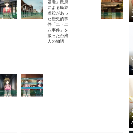
なし/運
家庭用ゲーム機製造/未経験歓迎「正社員/週休2
子ども
日制/空調完備/賞与あり」安心の研修制度完備
株式会社Luminous
東京都
月給26万5,000円～30万円
正社員
ート/
ゲームアプリ運用スタッフ/ゲーム好き歓迎/研修
充実/有給消化率高い
株式会社Creer
埼玉県
月給21万6,000円～31万3,500円
正社員