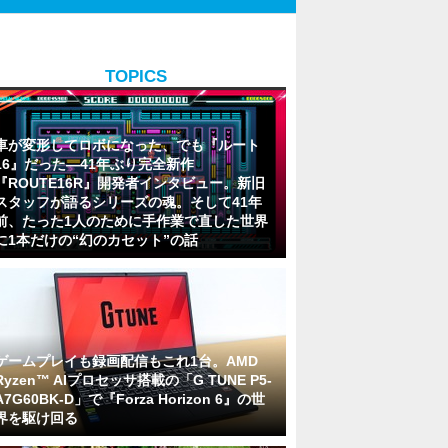
TOPICS
車が変形してロボになった、でも『ルート
16』だった―41年ぶり完全新作
『ROUTE16R』開発者インタビュー。新旧
スタッフが語るシリーズの魂。そして41年
前、たった1人のために手作業で直した世界
に1本だけの“幻のカセット”の話
ゲームプレイも録画配信もこれ1台。AMD
Ryzen™ AIプロセッサ搭載の「G TUNE P5-
A7G60BK-D」で『Forza Horizon 6』の世
界を駆け回る