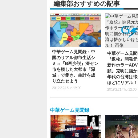
中華ゲーム見聞録
秋の夜長にピッタリ！
自分の武侠世界
Steam配信中の「和風
出せ！サンドボ
ホラーゲーム」5選―伊
型オープンワー
藤潤二から昭和レトロ
RPG『絶世好武
な恐怖まで…厳選ピッ
Matchless K
クアップ【特集】
【中華ゲーム見
2024.11.10 Sun 20:00
2023.9.10 Sun 18:30
連載・特集 アクセスランキ
「嘘はつけない。本作は
『Lies of P：コンプリ