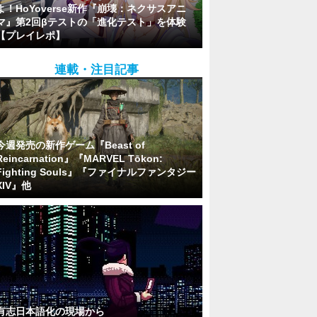
よ！HoYoverse新作『崩壊：ネクサスアニ
マ』第2回βテストの「進化テスト」を体験
【プレイレポ】
連載・注目記事
今週発売の新作ゲーム『Beast of
Reincarnation』『MARVEL Tōkon:
Fighting Souls』『ファイナルファンタジー
XIV』他
有志日本語化の現場から