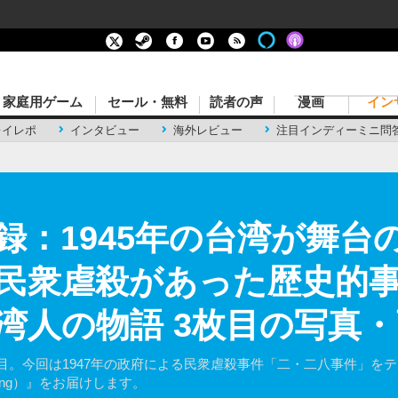
家庭用ゲーム
セール・無料
読者の声
漫画
イン
レイレポ
インタビュー
海外レビュー
注目インディーミニ問
：1945年の台湾が舞台
民衆虐殺があった歴史的
湾人の物語 3枚目の写真
目。今回は1947年の政府による民衆虐殺事件「二・二八事件」を
eelung）』をお届けします。