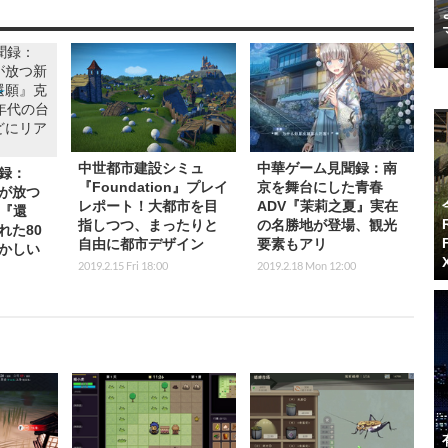
を創り
異世界から脱出せよ！
最強のコオロギを育て
ックス
シンプルで自由度の高
ろ！「闘蟋」をテーマ
ルド
いローグライト
にした育成バトルシム
功 The
RPG『小虎伝：大菠蘿
『沈默的蟋蟀』【中華
ungFu』
深渊 Diablo The
ゲーム見聞録】
聞録】
Abyss』【中華ゲーム
2023.7.30 Sun 18:00
見聞録】
2023.9.3 Sun 18:30
ング
時間とお金を注ぎ込むに値する」海外レビューハイスコア
ート エディション』
2026.8.7 Fri 20:36