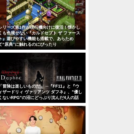
シリーズ第1作が現行機向けに復活！懐かし
くも色褪せない『カルドセプト ザ ファース
ト』遊びやすい機能も搭載で、あらため
て“原典”に触れるのにぴったり
「冒険は楽しいものだ」 ─『FF11』と『ウ
ィザードリィ ヴァリアンツ ダフネ』、"優し
くないRPG"の沼にどっぷり沈んだ4人の話