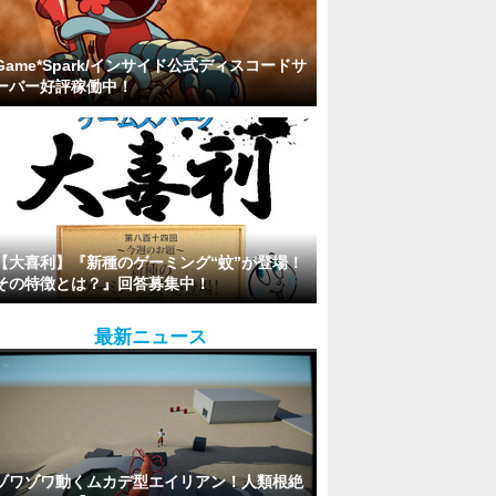
Game*Spark/インサイド公式ディスコードサ
ーバー好評稼働中！
【大喜利】『新種のゲーミング“蚊”が登場！
その特徴とは？』回答募集中！
最新ニュース
ゾワゾワ動くムカデ型エイリアン！人類根絶