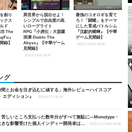
苦しいところ支払った数年分がすべて無駄に―Monotype・
大きな影響受けた個人インディー開発者は…
2025.12.17 Wed 18:00
リーズにストーリーがあることを多くの人は知らなかった！？
先行体験会レポ。衝撃的な内容も語られたトークショーの内容
】
2026.8.7 Fri 12:30
スローライフ好き、新規ユーザーのすべてに“良し”！ 唯一
しもお好み次第【プレイレポ】
2026.8.7 Fri 19:45
ちゃんと『幻想水滸伝』。『幻想水滸伝 STAR LEAP』は
ない仕上がり！
2026.8.7 Fri 18:00
に究極の完成形に到達した」海外レビューハイスコア『ゼノブレ
2026.8.6 Thu 19:45
が登場！ その特徴とは？』回答募集中！