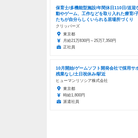
編集部おすすめの記事
中華ゲーム見聞録：中
中華ゲーム見聞
国のリアル都市生活シ
『返校』開発元
ミュ『B画少説』深セン
新作ホラーAD
市を模した大都市「深
願』克明に描か
城」で働き、生計を成
年代の台湾は懐
り立たせよう
ほどにリアル！
2019.2.24 Sun 19:00
2019.2.21 Thu 12:30