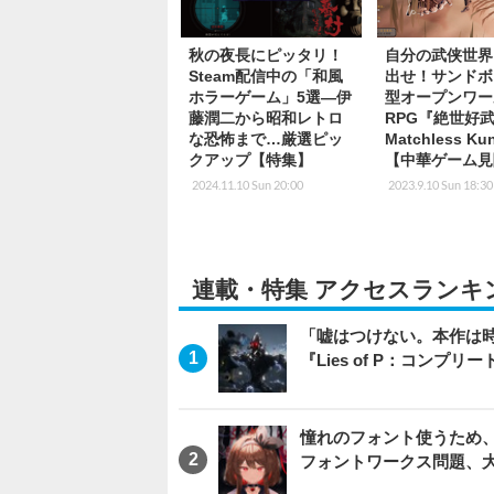
憧れのフォント使うため、
フォントワークス問題、
『エースコンバット』シ
『エースコンバット8』
もお届け【イベントレポ
『ほの暮しの庭』は『夜廻』ファン、
無二の「不穏生活シム」恐怖も暮ら
モバイル向け新作は“やってること”が
「基本無料だから」と舐めてかかれ
「必携のJRPGがスイッチ2でつい
イド2 Nintendo Switch 2 Edition』
【大喜利】『新種のゲーミング“蚊”