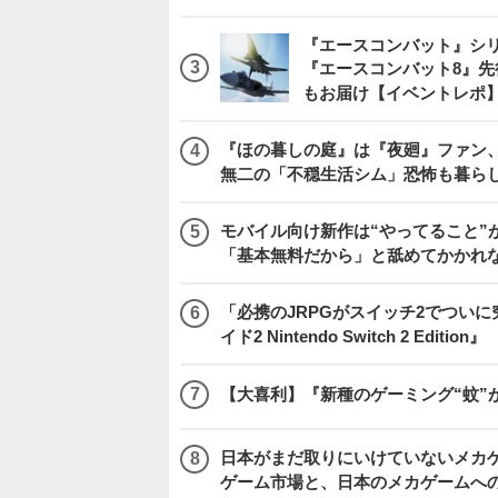
日本がまだ取りにいけていないメカゲー
ゲーム市場と、日本のメカゲームへ
スイッチ2版『FF14』から始める新
リートライアル」や、初心者でも安
2026.8.4 Tue 22:20
モネやゴッホ、さらには自分の絵まで
を修復する整理整頓シムが登場―採れたて
2026.8.7 Fri 22:00
アクセ