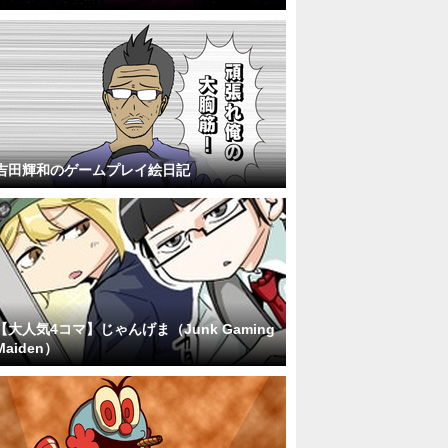
吉田輝和のゲームプレイ絵日記
【大人気4コマ】じゃんげま（Junk Gaming
Maiden）