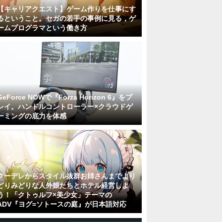
【キャリアクエスト】ゲーム作りを仕事にす
るということ。セガの若手の事例に見る，ゲ
ームプログラマという働き方
GeForce NOWで『Forza Horizon 6』をプ
レイ。ハンドルコントローラー×クラウドゲ
ーミングの底力を体感
クーデレからスタイル抜群お姉さんまでより
どりみどりな人外娘たちとホテル経営しよ
う！「クトゥルフ×美少女」テーマの
ADV『ヨグ=ソトースの庭』が日本語対応