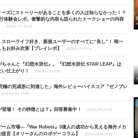
2026.8.7 Fri 17:05
ム市場―『War Robots』3億人の成功から見える海外メカ
の提言【オリーさんのロボゲーコラム】
2026.8.2 Sun 18:45
米“ヒカセン”が知っておきたい10のこと―めっちゃ遊べる「フ
心の「コンテンツサポーター」システム【特集】
！？バラバラになった2,000個以上のピースを集めてパズル
！本日のSteam注目ゲーム16選【2026年8月7日】
スランキングをもっと見る