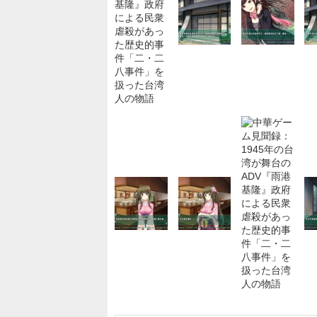
保育士/多機能型施設/年間休日110日/送迎
動やゲーム、工作などを取り入れた療育/
たちが自分らしくいられる居場所づくり
クリッパーズ
東京都
月給21万830円～25万7,350円
正社員
10月開始/ゲームソフト開発会社で採用サポ
残業なし/土日祝休み/駅近
ヒューマンリソシア株式会社
東京都
時給1,800円
派遣社員