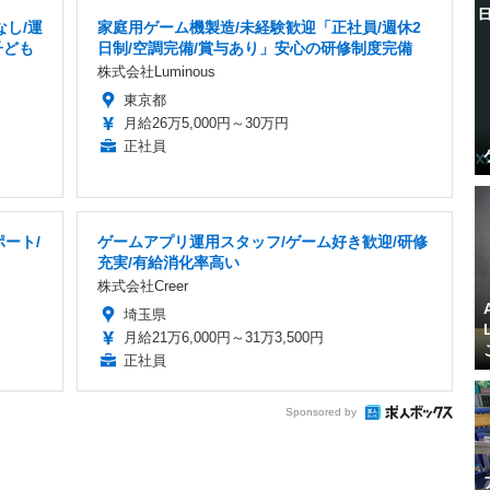
Sponsored by
中世都市建設シミュ
中華ゲーム見聞録：南
録：
『Foundation』プレイ
京を舞台にした青春
が放つ
レポート！大都市を目
ADV『茉莉之夏』実在
V『還
指しつつ、まったりと
の名勝地が登場、観光
れた80
自由に都市デザイン
要素もアリ
かしい
2019.2.15 Fri 18:00
2019.2.18 Mon 12:00