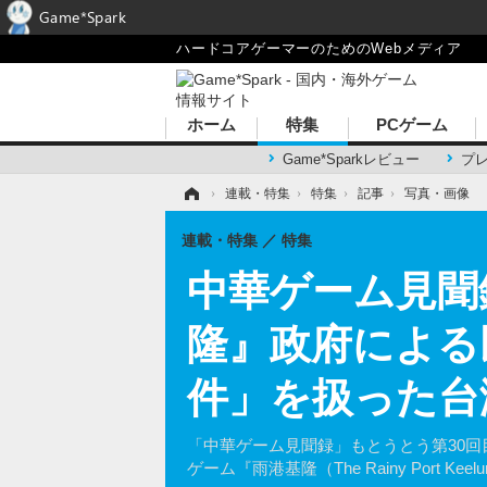
Game*Spark
ハードコアゲーマーのためのWebメディア
ホーム
特集
PCゲーム
Game*Sparkレビュー
プ
ホーム
›
連載・特集
›
特集
›
記事
›
写真・画像
連載・特集
特集
中華ゲーム見聞録
隆』政府による
件」を扱った台
「中華ゲーム見聞録」もとうとう第30回
ゲーム『雨港基隆（The Rainy Port K