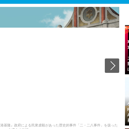
『雨港基隆』政府による民衆虐殺があった歴史的事件「二・二八事件」を扱った
台湾人の物語
この記事へ戻る
3/21