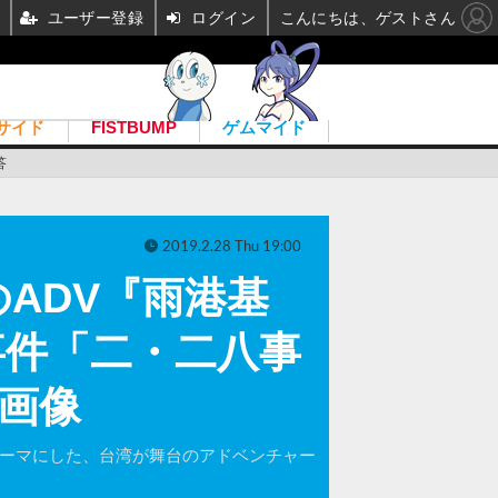
ユーザー登録
ログイン
こんにちは、ゲストさん
サイド
FISTBUMP
ゲムマイド
答
2019.2.28 Thu 19:00
のADV『雨港基
事件「二・二八事
・画像
テーマにした、台湾が舞台のアドベンチャー