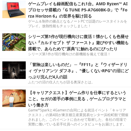
ゲームプレイも録画配信もこれ1台。AMD Ryzen™ AI
プロセッサ搭載の「G TUNE P5-A7G60BK-D」で『Fo
rza Horizon 6』の世界を駆け回る
ゲーム＆制作の拠点となるノートPCで話題のレースタイトルを
プレイ。放熱性能もチェックしました！
シリーズ第1作が現行機向けに復活！懐かしくも色褪せ
ない『カルドセプト ザ ファースト』遊びやすい機能も
搭載で、あらためて“原典”に触れるのにぴったり
シリーズ第1作が現行機向けの新機能を備えて復活！
「冒険は楽しいものだ」 ─『FF11』と『ウィザードリ
ィ ヴァリアンツ ダフネ』、"優しくないRPG"の沼にど
っぷり沈んだ4人の話
ふたつの沼の住人たちが語る奥深さとは。
【キャリアクエスト】ゲーム作りを仕事にするという
こと。セガの若手の事例に見る，ゲームプログラマと
いう働き方
Game*Sparkと4Gamerの合同による就活イベント「キャリア
クエスト」の第4回が東京都立産業貿易センター浜松町館で開催
されました。このイベントに合わせて取材した、各社の現場で
実際に働いている若手社員へのインタビューをお届けします。