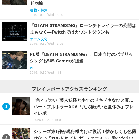
ドゥ編
連載・特集
2019.10.30 Wed 18:00
『DEATH STRANDING』ローンチトレイラーの公開は
まもなく―Twitchではカウントダウンも
ゲーム文化
2019.10.30 Wed 12:05
PC版『DEATH STRANDING』、日本向けのパブリッ
シングも505 Gamesが担当
PC
2019.10.30 Wed 1:18
プレイレポートアクセスランキング
“色々デカい”美人妖怪と少年のドキドキなひと夏…
ハートフルホラーADV『八尺様がいた夏休み』プレ
イレポ
2026.8.2 Sun 19:00
シリーズ第1作が現行機向けに復活！懐かしくも色褪
せない『カルドセプト ザ ファースト』遊びやすい