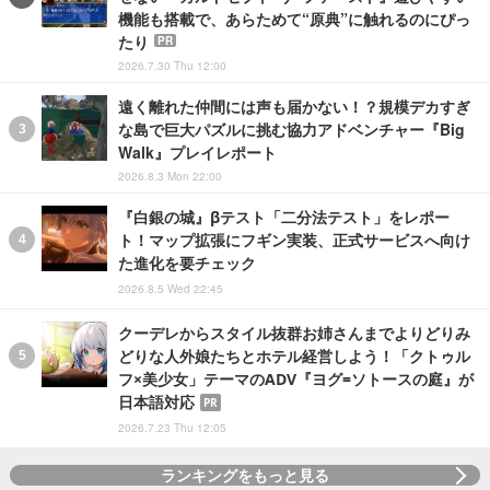
機能も搭載で、あらためて“原典”に触れるのにぴっ
たり
PR
2026.7.30 Thu 12:00
遠く離れた仲間には声も届かない！？規模デカすぎ
な島で巨大パズルに挑む協力アドベンチャー『Big
Walk』プレイレポート
2026.8.3 Mon 22:00
『白銀の城』βテスト「二分法テスト」をレポー
ト！マップ拡張にフギン実装、正式サービスへ向け
た進化を要チェック
2026.8.5 Wed 22:45
クーデレからスタイル抜群お姉さんまでよりどりみ
どりな人外娘たちとホテル経営しよう！「クトゥル
フ×美少女」テーマのADV『ヨグ=ソトースの庭』が
日本語対応
PR
2026.7.23 Thu 12:05
ランキングをもっと見る