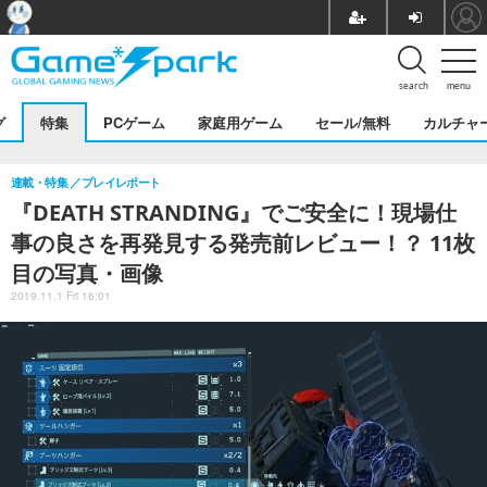
search
menu
グ
特集
PCゲーム
家庭用ゲーム
セール/無料
カルチャ
連載・特集
プレイレポート
『DEATH STRANDING』でご安全に！現場仕
事の良さを再発見する発売前レビュー！？ 11枚
目の写真・画像
2019.11.1 Fri 16:01