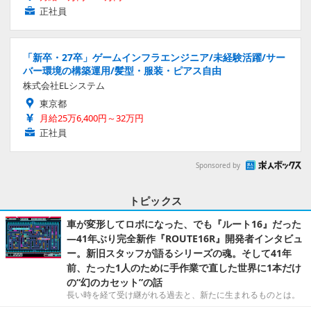
正社員
「新卒・27卒」ゲームインフラエンジニア/未経験活躍/サー
バー環境の構築運用/髪型・服装・ピアス自由
株式会社ELシステム
東京都
月給25万6,400円～32万円
正社員
Sponsored by
トピックス
車が変形してロボになった、でも『ルート16』だった
―41年ぶり完全新作『ROUTE16R』開発者インタビュ
ー。新旧スタッフが語るシリーズの魂。そして41年
前、たった1人のために手作業で直した世界に1本だけ
の“幻のカセット”の話
長い時を経て受け継がれる過去と、新たに生まれるものとは。