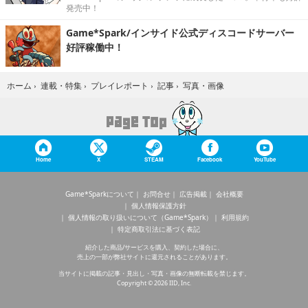
発売中！
Game*Spark/インサイド公式ディスコードサーバー
好評稼働中！
写真・画像
ホーム
›
連載・特集
›
プレイレポート
›
記事
›
Home
X
STEAM
Facebook
YouTube
Game*Sparkについて
お問合せ
広告掲載
会社概要
個人情報保護方針
個人情報の取り扱いについて（Game*Spark）
利用規約
特定商取引法に基づく表記
紹介した商品/サービスを購入、契約した場合に、
売上の一部が弊社サイトに還元されることがあります。
当サイトに掲載の記事・見出し・写真・画像の無断転載を禁じます。
Copyright © 2026 IID, Inc.