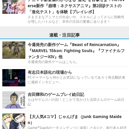
erse新作『崩壊：ネクサスアニマ』第2回βテストの
「進化テスト」を体験【プレイレポ】
さまざまなアニマとの出会いや、スキルによってさらに戦略性
が増したバトルなど、本作の注目の要素に迫ります！
連載・注目記事
今週発売の新作ゲーム『Beast of Reincarnation』
『MARVEL Tōkon: Fighting Souls』『ファイナルフ
ァンタジーXIV』他
今週発売の新作ゲームはこちら。
有志日本語化の現場から
PCゲーマーなら何かとお世話になっているであろう有志翻訳者
に連続インタビュー。
吉田輝和のゲームプレイ絵日記
もはやゲムスパの顔！どこかで見かけた吉田さんのゲーム絵日
記
【大人気4コマ】じゃんげま（Junk Gaming Maide
n）
Game*Sparkの一大コンテンツに成長した4コマ。単行本も好評