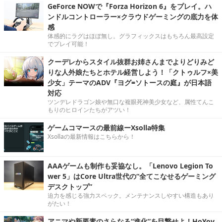
GeForce NOWで『Forza Horizon 6』をプレイ。ハ
ンドルコントローラー×クラウドゲーミングの底力を体
感
体感的にラグはほぼ無し。グラフィックスはもちろん最高設定
でプレイ可能！
クーデレからスタイル抜群お姉さんまでよりどりみど
りな人外娘たちとホテル経営しよう！「クトゥルフ×美
少女」テーマのADV『ヨグ=ソトースの庭』が日本語
対応
ツンデレドラゴン娘や無口な複眼死神美少女など、属性てんこ
もりのヒロインたちがアツい！
ゲームコマースの最前線ーXsolla特集
Xsollaの最新情報はこちらから！
AAAゲームも制作も妥協なし。「Lenovo Legion To
wer 5」はCore Ultra世代の“全てこなせるゲーミング
デスクトップ”
迫力を感じる強力スペック。メンテナンスしやすい構造もあり
がたい！
アニマや新要素のさらなる“進化”を目撃せよ！HoYov