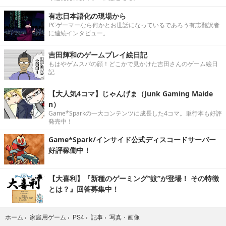
有志日本語化の現場から
PCゲーマーなら何かとお世話になっているであろう有志翻訳者
に連続インタビュー。
吉田輝和のゲームプレイ絵日記
もはやゲムスパの顔！どこかで見かけた吉田さんのゲーム絵日
記
【大人気4コマ】じゃんげま（Junk Gaming Maide
n）
Game*Sparkの一大コンテンツに成長した4コマ。単行本も好評
発売中！
Game*Spark/インサイド公式ディスコードサーバー
好評稼働中！
【大喜利】『新種のゲーミング“蚊”が登場！ その特徴
とは？』回答募集中！
写真・画像
ホーム
›
家庭用ゲーム
›
PS4
›
記事
›