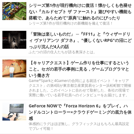
シリーズ第1作が現行機向けに復活！懐かしくも色褪せ
ない『カルドセプト ザ ファースト』遊びやすい機能も
搭載で、あらためて“原典”に触れるのにぴったり
シリーズ第1作が現行機向けの新機能を備えて復活！
「冒険は楽しいものだ」 ─『FF11』と『ウィザードリ
ィ ヴァリアンツ ダフネ』、"優しくないRPG"の沼にど
っぷり沈んだ4人の話
ふたつの沼の住人たちが語る奥深さとは。
【キャリアクエスト】ゲーム作りを仕事にするという
こと。セガの若手の事例に見る，ゲームプログラマと
いう働き方
Game*Sparkと4Gamerの合同による就活イベント「キャリア
クエスト」の第4回が東京都立産業貿易センター浜松町館で開催
されました。このイベントに合わせて取材した、各社の現場で
実際に働いている若手社員へのインタビューをお届けします。
GeForce NOWで『Forza Horizon 6』をプレイ。ハ
ンドルコントローラー×クラウドゲーミングの底力を体
感
体感的にラグはほぼ無し。グラフィックスはもちろん最高設定
でプレイ可能！