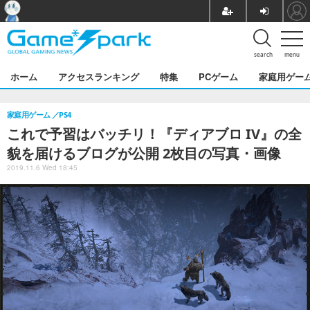
search
menu
ホーム
アクセスランキング
特集
PCゲーム
家庭用ゲー
家庭用ゲーム
PS4
これで予習はバッチリ！『ディアブロ IV』の全
貌を届けるブログが公開 2枚目の写真・画像
2019.11.6 Wed 18:45