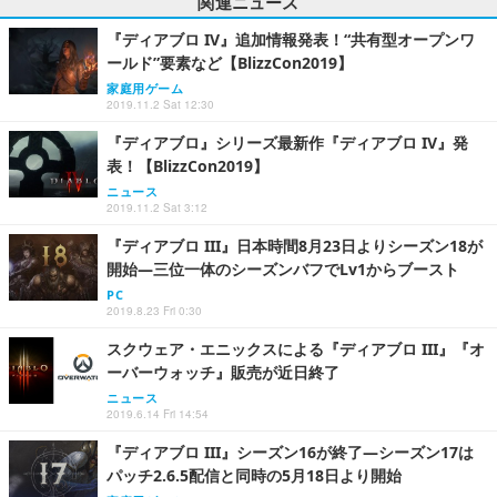
関連ニュース
『ディアブロ IV』追加情報発表！“共有型オープンワ
ールド”要素など【BlizzCon2019】
家庭用ゲーム
2019.11.2 Sat 12:30
『ディアブロ』シリーズ最新作『ディアブロ IV』発
表！【BlizzCon2019】
ニュース
2019.11.2 Sat 3:12
『ディアブロ III』日本時間8月23日よりシーズン18が
開始―三位一体のシーズンバフでLv1からブースト
PC
2019.8.23 Fri 0:30
スクウェア・エニックスによる『ディアブロ III』『オ
ーバーウォッチ』販売が近日終了
ニュース
2019.6.14 Fri 14:54
『ディアブロ III』シーズン16が終了―シーズン17は
パッチ2.6.5配信と同時の5月18日より開始