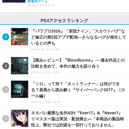
家庭用ゲーム
2019.5.14 Tue 2:19
PS4アクセスランキング
『パワプロ2026』「栄冠ナイン」“スカウトバグ”な
ど修正の第2回アプデ配信―さらなるバグが発生して
いるとの声も
2026.6.30 Tue 21:53
【囲みレビュー】『Bloodborne』──過去作品との
比較を含めて、本作の魅力を語り合う
2015.4.18 Sat 15:00
「ソロ」って何？「ネットランナー」は何ができ
る？原典から読み解く『サイバーパンク2077』（ロ
ール編）
2019.7.10 Wed 12:00
ネタバレ厳禁な名作ADV『Ever17』&『Never7』
リマスター版は実況・配信禁止―「本商品の製品特
性上、弊社では許諾を一切行っておりません」