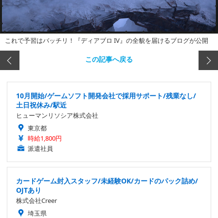
これで予習はバッチリ！『ディアブロ IV』の全貌を届けるブログが公開
この記事へ戻る
10月開始/ゲームソフト開発会社で採用サポート/残業なし/
土日祝休み/駅近
ヒューマンリソシア株式会社
東京都
時給1,800円
派遣社員
カードゲーム封入スタッフ/未経験OK/カードのパック詰め/
OJTあり
株式会社Creer
埼玉県