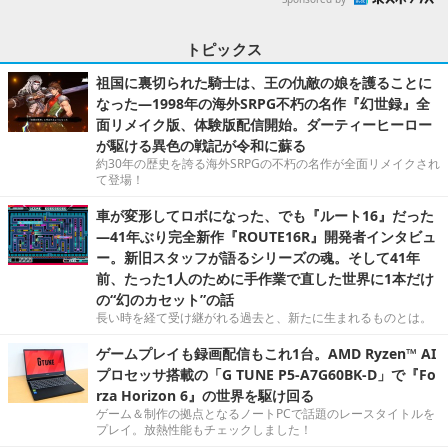
トピックス
祖国に裏切られた騎士は、王の仇敵の娘を護ることに
なった―1998年の海外SRPG不朽の名作『幻世録』全
面リメイク版、体験版配信開始。ダーティーヒーロー
が駆ける異色の戦記が令和に蘇る
約30年の歴史を誇る海外SRPGの不朽の名作が全面リメイクされ
て登場！
車が変形してロボになった、でも『ルート16』だった
―41年ぶり完全新作『ROUTE16R』開発者インタビュ
ー。新旧スタッフが語るシリーズの魂。そして41年
前、たった1人のために手作業で直した世界に1本だけ
の“幻のカセット”の話
長い時を経て受け継がれる過去と、新たに生まれるものとは。
ゲームプレイも録画配信もこれ1台。AMD Ryzen™ AI
プロセッサ搭載の「G TUNE P5-A7G60BK-D」で『Fo
rza Horizon 6』の世界を駆け回る
ゲーム＆制作の拠点となるノートPCで話題のレースタイトルを
プレイ。放熱性能もチェックしました！