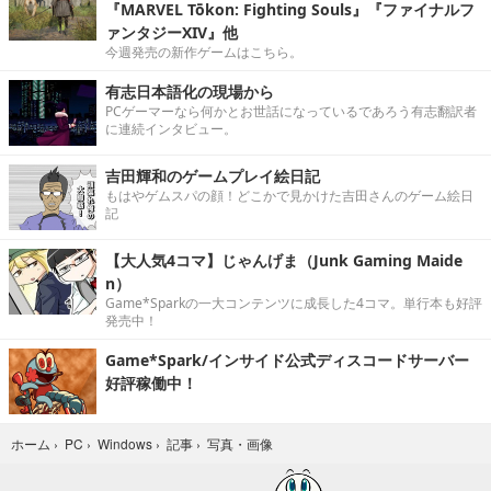
『MARVEL Tōkon: Fighting Souls』『ファイナルフ
ァンタジーXIV』他
今週発売の新作ゲームはこちら。
有志日本語化の現場から
PCゲーマーなら何かとお世話になっているであろう有志翻訳者
に連続インタビュー。
吉田輝和のゲームプレイ絵日記
もはやゲムスパの顔！どこかで見かけた吉田さんのゲーム絵日
記
【大人気4コマ】じゃんげま（Junk Gaming Maide
n）
Game*Sparkの一大コンテンツに成長した4コマ。単行本も好評
発売中！
Game*Spark/インサイド公式ディスコードサーバー
好評稼働中！
写真・画像
ホーム
›
PC
›
Windows
›
記事
›