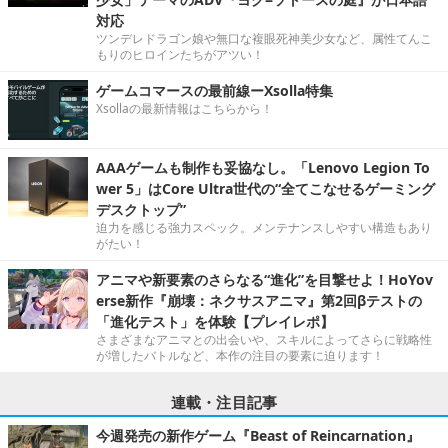
対応
ツンデレドラゴン娘や無口な複眼死神美少女など、属性てんこ
もりのヒロインたちがアツい！
ゲームコマースの最前線ーXsolla特集
Xsollaの最新情報はこちらから！
AAAゲームも制作も妥協なし。「Lenovo Legion To
wer 5」はCore Ultra世代の“全てこなせるゲーミング
デスクトップ”
迫力を感じる強力スペック。メンテナンスしやすい構造もあり
がたい！
アニマや新要素のさらなる“進化”を目撃せよ！HoYov
erse新作『崩壊：ネクサスアニマ』第2回βテストの
「進化テスト」を体験【プレイレポ】
さまざまなアニマとの出会いや、スキルによってさらに戦略性
が増したバトルなど、本作の注目の要素に迫ります！
連載・注目記事
今週発売の新作ゲーム『Beast of Reincarnation』