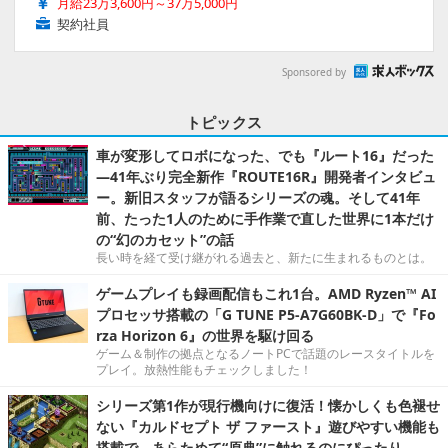
月給23万3,600円～37万5,000円
契約社員
Sponsored by
トピックス
車が変形してロボになった、でも『ルート16』だった
―41年ぶり完全新作『ROUTE16R』開発者インタビュ
ー。新旧スタッフが語るシリーズの魂。そして41年
前、たった1人のために手作業で直した世界に1本だけ
の“幻のカセット”の話
長い時を経て受け継がれる過去と、新たに生まれるものとは。
ゲームプレイも録画配信もこれ1台。AMD Ryzen™ AI
プロセッサ搭載の「G TUNE P5-A7G60BK-D」で『Fo
rza Horizon 6』の世界を駆け回る
ゲーム＆制作の拠点となるノートPCで話題のレースタイトルを
プレイ。放熱性能もチェックしました！
シリーズ第1作が現行機向けに復活！懐かしくも色褪せ
ない『カルドセプト ザ ファースト』遊びやすい機能も
搭載で、あらためて“原典”に触れるのにぴったり