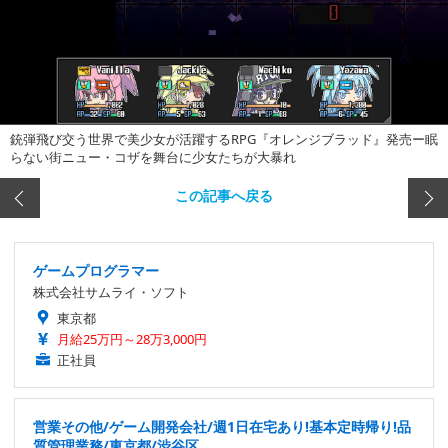
銃弾飛び交う世界で美少女が活躍するRPG『オレンジブラッド』発売ー眠
らない街ニュー・コザを舞台に少女たちが大暴れ
この記事へ戻る
ゲームプログラマー
株式会社サムライ・ソフト
東京都
月給25万円～28万3,000円
正社員
営業その他/ゲーム開発会社/週1日在宅あり!基本定時帰り!品
質管理業務/東京都/渋谷区