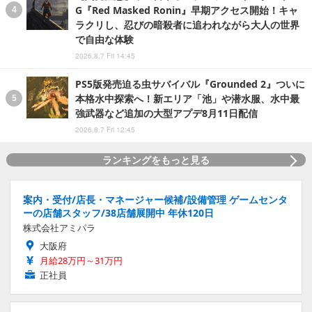
G『Red Masked Ronin』早期アクセス開始！キャ
ラクリし、忍びの暗殺者に追われながら大人の世界
で自由な体験
2026.8.7 Fri 14:45
PS5版発売迫る虫サバイバル『Grounded 2』ついに
本格水中探索へ！新エリア「池」や潜水服、水中最
強武器など追加の大型アプデ8月11日配信
2026.8.7 Fri 12:45
ランキングをもっと見る
案内・受付/店長・マネージャー候補/設備管理 ゲームセンタ
ーの店舗スタッフ/38店舗展開中 年休120日
株式会社アミパラ
大阪府
月給28万円～31万円
正社員