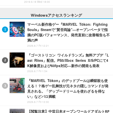
2019.9.18 Wed 18:00
Windowsアクセスランキング
マーベル新作格ゲー『MARVEL Tōkon: Fighting
Souls』Steamで“賛否両論”―オープンベータで指
摘のPC版パフォーマンス、発売直前に改善報告も不
満の声
2026.8.7 Fri 12:21
『ゴーストリコン ワイルドランズ』無料アプデ「L
ast Rites」配信。PS5/Xbox Series X/S/PCにて4
K解像度および60fps対応―新作の開発も発表
2026.8.7 Fri 1:54
『MARVEL Tōkon』のデッドプールは瞬獄殺も使
える！？格ゲー乱舞技が元ネタの隠しコマンドが発
見される。「デップードリームを使わざるを得な
い」などパロ満載
2026.8.7 Fri 13:30
【閲覧注意】中世日本オープンワールドアダルトRP