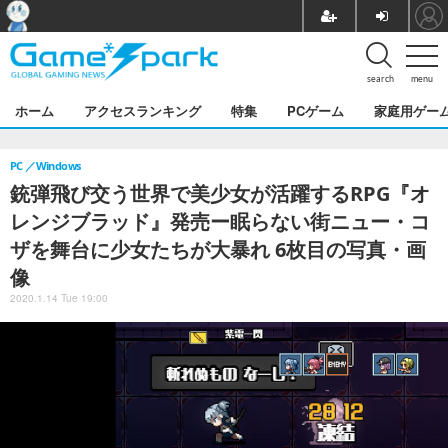
search
menu
ホーム
アクセスランキング
特集
PCゲーム
家庭用ゲー
PC
Windows
銃弾飛び交う世界で美少女が活躍するRPG『オ
レンジブラッド』発売ー眠らない街ニュー・コ
ザを舞台に少女たちが大暴れ 6枚目の写真・画
像
2020.1.14 Tue 19:00