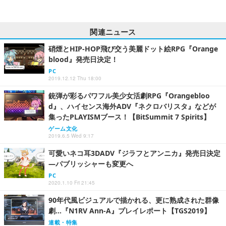
関連ニュース
硝煙とHIP-HOP飛び交う美麗ドット絵RPG『Orange
blood』発売日決定！
PC
2019.12.12 Thu 18:00
銃弾が彩るパワフル美少女活劇RPG『Orangebloo
d』、ハイセンス海外ADV『ネクロバリスタ』などが
集ったPLAYISMブース！【BitSummit 7 Spirits】
ゲーム文化
2019.6.5 Wed 9:17
可愛いネコ耳3DADV『ジラフとアンニカ』発売日決定
―パブリッシャーも変更へ
PC
2020.1.10 Fri 21:45
90年代風ビジュアルで描かれる、更に熟成された群像
劇…『N1RV Ann-A』プレイレポート【TGS2019】
連載・特集