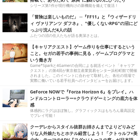
シリーズ第1作が現行機向けの新機能を備えて復活！
「冒険は楽しいものだ」 ─『FF11』と『ウィザードリ
ィ ヴァリアンツ ダフネ』、"優しくないRPG"の沼にど
っぷり沈んだ4人の話
ふたつの沼の住人たちが語る奥深さとは。
【キャリアクエスト】ゲーム作りを仕事にするという
こと。セガの若手の事例に見る，ゲームプログラマと
いう働き方
Game*Sparkと4Gamerの合同による就活イベント「キャリア
クエスト」の第4回が東京都立産業貿易センター浜松町館で開催
されました。このイベントに合わせて取材した、各社の現場で
実際に働いている若手社員へのインタビューをお届けします。
GeForce NOWで『Forza Horizon 6』をプレイ。ハ
ンドルコントローラー×クラウドゲーミングの底力を体
感
体感的にラグはほぼ無し。グラフィックスはもちろん最高設定
でプレイ可能！
クーデレからスタイル抜群お姉さんまでよりどりみど
りな人外娘たちとホテル経営しよう！「クトゥルフ×美
少女」テーマのADV『ヨグ=ソトースの庭』が日本語