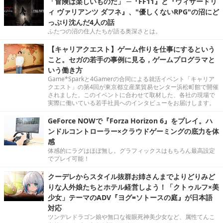
「冒険は楽しいものだ」 ─『FF11』と『ウィザードリ
ィ ヴァリアンツ ダフネ』、"優しくないRPG"の沼にど
っぷり沈んだ4人の話
ふたつの沼の住人たちが語る奥深さとは。
【キャリアクエスト】ゲーム作りを仕事にするという
こと。セガの若手の事例に見る，ゲームプログラマと
いう働き方
Game*Sparkと4Gamerの合同による就活イベント「キャリア
クエスト」の第4回が東京都立産業貿易センター浜松町館で開催
されました。このイベントに合わせて取材した、各社の現場で
実際に働いている若手社員へのインタビューをお届けします。
GeForce NOWで『Forza Horizon 6』をプレイ。ハ
ンドルコントローラー×クラウドゲーミングの底力を体
感
体感的にラグはほぼ無し。グラフィックスはもちろん最高設定
でプレイ可能！
クーデレからスタイル抜群お姉さんまでよりどりみど
りな人外娘たちとホテル経営しよう！「クトゥルフ×美
少女」テーマのADV『ヨグ=ソトースの庭』が日本語
対応
ツンデレドラゴン娘や無口な複眼死神美少女など、属性てんこ