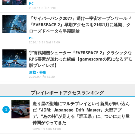
PC
2020.11.3 Tue 1:00
『サイバーパンク2077』避け―宇宙オープンワールド
『EVERSPACE 2』早期アクセスを21年1月に延期、ク
ローズドベータを早期開始
PC
2020.10.31 Sat 17:00
宇宙戦闘機シューター『EVERSPACE 2』クラシックな
RPG要素が加わった続編【gamescomの気になるデモ
版プレイレポ】
連載・特集
2020.9.4 Fri 12:30
プレイレポートアクセスランキング
走り屋の聖地にマルチプレイという新風が舞い込ん
だ『JDM: Japanese Drift Master』大型アプ
デ。“あの峠”が見える「群玉県」に、ついに走り屋
仲間がやってきた
2026.8.9 Sun 14:00