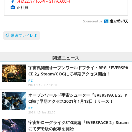
月給22万7,100円～31万6,600円
正社員
Sponsored by
爆速プレイレポ
関連ニュース
宇宙戦闘機オープンワールドフライトRPG『EVERSPA
CE 2』Steam/GOGにて早期アクセス開始！
PC
2021.1.19 Tue 12:30
オープンワールド宇宙シューター『EVERSPACE 2』P
C向け早期アクセス2021年1月18日リリース！
PC
2021.1.5 Tue 22:00
宇宙船ローグライクSTG続編『EVERSPACE 2』Steam
にてデモ版の配布を開始