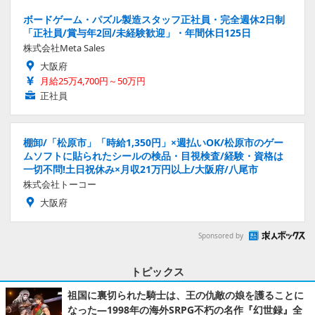
ボードゲーム・パズル製造スタッフ正社員・完全週休2日制
「正社員/賞与年2回/未経験歓迎」・年間休日125日
株式会社Meta Sales
大阪府
月給25万4,700円～50万円
正社員
棚卸/「松原市」「時給1,350円」×週払いOK/松原市のゲー
ムソフトに貼られたシールの検品・目視検査/経験・資格は
一切不問!土日祝休み×月収21万円以上/大阪府/八尾市
株式会社トーコー
大阪府
Sponsored by
トピックス
祖国に裏切られた騎士は、王の仇敵の娘を護ることに
なった―1998年の海外SRPG不朽の名作『幻世録』全