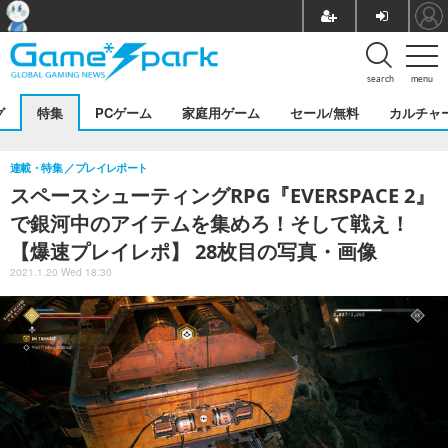
search
menu
グ
特集
PCゲーム
家庭用ゲーム
セール/無料
カルチャ
連載・特集
プレイレポート
スペースシューティングRPG『EVERSPACE 2』
で銀河中のアイテムを集めろ！そして戦え！
【爆速プレイレポ】 28枚目の写真・画像
2021.1.20 Wed 18:30