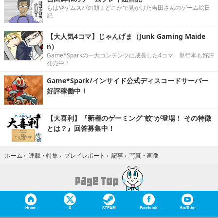
もはやゲムスパの顔！どこかで見かけた吉田さんのゲーム絵日
記
【大人気4コマ】じゃんげま（Junk Gaming Maide
n）
Game*Sparkの一大コンテンツに成長した4コマ。単行本も好評
発売中！
Game*Spark/インサイド公式ディスコードサーバー
好評稼働中！
【大喜利】『新種のゲーミング“蚊”が登場！ その特徴
とは？』回答募集中！
写真・画像
ホーム
›
連載・特集
›
プレイレポート
›
記事
›
Home
X
STEAM
Facebook
YouTube