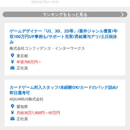
2026.8.2 Sun 19:00
ランキングをもっと見る
ゲームデザイナー「UI、3D、2D等」/案件ジャンル豊富/年
収100万円UP事例も/サポート充実/昇給賞与アリ/土日祝休
み
株式会社コンフィデンス・インターワークス
東京都
年収700万円～
正社員
カードゲーム封入スタッフ/未経験OK/カードのパック詰め/
即日選考可
AQUARIUS株式会社
愛知県
月給30万1,900円～65万円
正社員