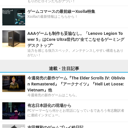
もりのヒロインたちがアツい！
ゲームコマースの最前線ーXsolla特集
Xsollaの最新情報はこちらから！
AAAゲームも制作も妥協なし。「Lenovo Legion To
wer 5」はCore Ultra世代の“全てこなせるゲーミング
デスクトップ”
迫力を感じる強力スペック。メンテナンスしやすい構造もあり
がたい！
連載・注目記事
今週発売の新作ゲーム『The Elder Scrolls IV: Oblivio
n Remastered』『アークナイツ』『Hell Let Loose:
Vietnam』他
今週発売の新作ゲームはこちら。
有志日本語化の現場から
PCゲーマーなら何かとお世話になっているであろう有志翻訳者
に連続インタビュー。
吉田輝和のゲームプレイ絵日記