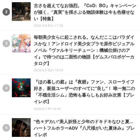
古さを超えてなお強烈。『CoD: BO』キャンペーン
が描く、“真実”を揺さぶる物語体験は今も色褪せな
い【特集】
2026.8.9 Sun 17:30
毎朝美少女らに起こされる。なんだここはパラダイ
スかな！アンドロイド美少女プラモ原作ビジュアル
ノベル『ヴァルキリーチューン：機械仕掛けのア
イ』で待つのは二面性の物語【ゲムスパロボゲーカ
タログ】
2026.8.9 Sun 18:00
『ほの暮しの庭』は『夜廻』ファン、スローライフ
好き、新規ユーザーのすべてに“良し”！ 唯一無二の
「不穏生活シム」恐怖も暮らしもお好み次第【プレ
イレポ】
2026.8.7 Fri 19:45
“色々デカい”美人妖怪と少年のドキドキなひと夏…
ハートフルホラーADV『八尺様がいた夏休み』プレ
イレポ