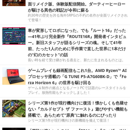
面リメイク版、体験版配信開始。ダーティーヒーロー
が駆ける異色の戦記が令和に蘇る
約30年の歴史を誇る海外SRPGの不朽の名作が全面リメイクされ
て登場！
車が変形してロボになった、でも『ルート16』だった
―41年ぶり完全新作『ROUTE16R』開発者インタビュ
ー。新旧スタッフが語るシリーズの魂。そして41年
前、たった1人のために手作業で直した世界に1本だけ
の“幻のカセット”の話
長い時を経て受け継がれる過去と、新たに生まれるものとは。
ゲームプレイも録画配信もこれ1台。AMD Ryzen™ AI
プロセッサ搭載の「G TUNE P5-A7G60BK-D」で『Fo
rza Horizon 6』の世界を駆け回る
ゲーム＆制作の拠点となるノートPCで話題のレースタイトルを
プレイ。放熱性能もチェックしました！
シリーズ第1作が現行機向けに復活！懐かしくも色褪せ
ない『カルドセプト ザ ファースト』遊びやすい機能も
搭載で、あらためて“原典”に触れるのにぴったり
シリーズ第1作が現行機向けの新機能を備えて復活！