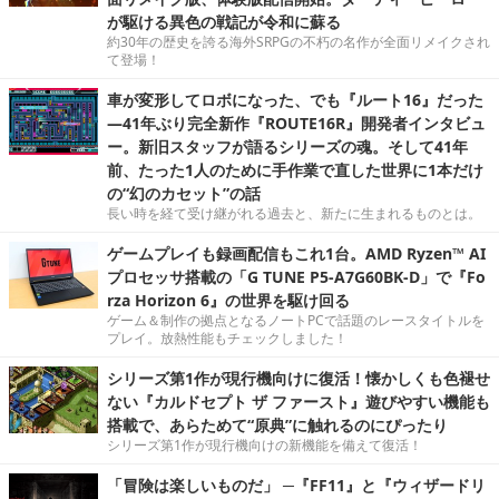
が駆ける異色の戦記が令和に蘇る
約30年の歴史を誇る海外SRPGの不朽の名作が全面リメイクされ
て登場！
車が変形してロボになった、でも『ルート16』だった
―41年ぶり完全新作『ROUTE16R』開発者インタビュ
ー。新旧スタッフが語るシリーズの魂。そして41年
前、たった1人のために手作業で直した世界に1本だけ
の“幻のカセット”の話
長い時を経て受け継がれる過去と、新たに生まれるものとは。
ゲームプレイも録画配信もこれ1台。AMD Ryzen™ AI
プロセッサ搭載の「G TUNE P5-A7G60BK-D」で『Fo
rza Horizon 6』の世界を駆け回る
ゲーム＆制作の拠点となるノートPCで話題のレースタイトルを
プレイ。放熱性能もチェックしました！
シリーズ第1作が現行機向けに復活！懐かしくも色褪せ
ない『カルドセプト ザ ファースト』遊びやすい機能も
搭載で、あらためて“原典”に触れるのにぴったり
シリーズ第1作が現行機向けの新機能を備えて復活！
「冒険は楽しいものだ」 ─『FF11』と『ウィザードリ