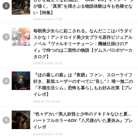
が描く、“真実”を揺さぶる物語体験は今も色褪せな
い【特集】
2026.8.9 Sun 17:30
毎朝美少女らに起こされる。なんだここはパラダイ
スかな！アンドロイド美少女プラモ原作ビジュアル
ノベル『ヴァルキリーチューン：機械仕掛けのア
イ』で待つのは二面性の物語【ゲムスパロボゲーカ
タログ】
2026.8.9 Sun 18:00
『ほの暮しの庭』は『夜廻』ファン、スローライフ
好き、新規ユーザーのすべてに“良し”！ 唯一無二の
「不穏生活シム」恐怖も暮らしもお好み次第【プレ
イレポ】
2026.8.7 Fri 19:45
“色々デカい”美人妖怪と少年のドキドキなひと夏…
ハートフルホラーADV『八尺様がいた夏休み』プレ
イレポ
2026.8.2 Sun 19:00