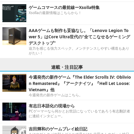
ゲームコマースの最前線ーXsolla特集
Xsollaの最新情報はこちらから！
AAAゲームも制作も妥協なし。「Lenovo Legion To
wer 5」はCore Ultra世代の“全てこなせるゲーミング
デスクトップ”
迫力を感じる強力スペック。メンテナンスしやすい構造もあり
がたい！
連載・注目記事
今週発売の新作ゲーム『The Elder Scrolls IV: Oblivio
n Remastered』『アークナイツ』『Hell Let Loose:
Vietnam』他
今週発売の新作ゲームはこちら。
有志日本語化の現場から
PCゲーマーなら何かとお世話になっているであろう有志翻訳者
に連続インタビュー。
吉田輝和のゲームプレイ絵日記