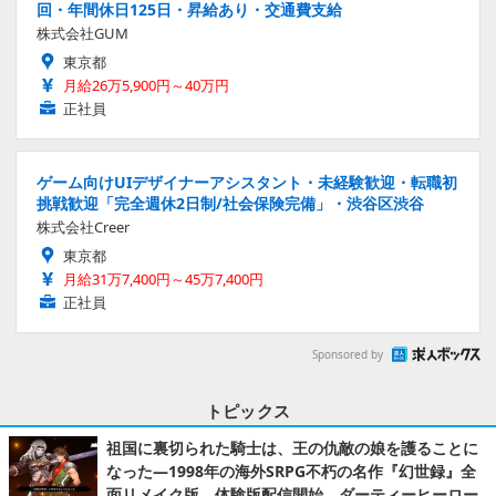
回・年間休日125日・昇給あり・交通費支給
株式会社GUM
東京都
月給26万5,900円～40万円
正社員
ゲーム向けUIデザイナーアシスタント・未経験歓迎・転職初
挑戦歓迎「完全週休2日制/社会保険完備」・渋谷区渋谷
株式会社Creer
東京都
月給31万7,400円～45万7,400円
正社員
Sponsored by
トピックス
祖国に裏切られた騎士は、王の仇敵の娘を護ることに
なった―1998年の海外SRPG不朽の名作『幻世録』全
面リメイク版、体験版配信開始。ダーティーヒーロー