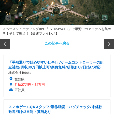
スペースシューティングRPG『EVERSPACE 2』で銀河中のアイテムを集め
ろ！そして戦え！【爆速プレイレポ】
この記事へ戻る
「手順通りで始めやすい仕事!」/ゲームコントローラーの組
立補助/月収30万円以上可/寮費無料/研修あり/日払い対応
株式会社Tetote
愛知県
月給27万円～34万円
正社員
スマホゲームQAスタッフ/動作確認・バグチェック/未経験
歓迎/週休2日制・賞与あり