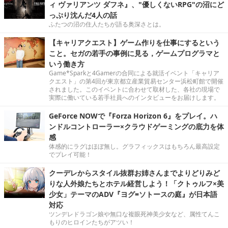
ィ ヴァリアンツ ダフネ』、"優しくないRPG"の沼にど
っぷり沈んだ4人の話
ふたつの沼の住人たちが語る奥深さとは。
【キャリアクエスト】ゲーム作りを仕事にするという
こと。セガの若手の事例に見る，ゲームプログラマと
いう働き方
Game*Sparkと4Gamerの合同による就活イベント「キャリア
クエスト」の第4回が東京都立産業貿易センター浜松町館で開催
されました。このイベントに合わせて取材した、各社の現場で
実際に働いている若手社員へのインタビューをお届けします。
GeForce NOWで『Forza Horizon 6』をプレイ。ハ
ンドルコントローラー×クラウドゲーミングの底力を体
感
体感的にラグはほぼ無し。グラフィックスはもちろん最高設定
でプレイ可能！
クーデレからスタイル抜群お姉さんまでよりどりみど
りな人外娘たちとホテル経営しよう！「クトゥルフ×美
少女」テーマのADV『ヨグ=ソトースの庭』が日本語
対応
ツンデレドラゴン娘や無口な複眼死神美少女など、属性てんこ
もりのヒロインたちがアツい！