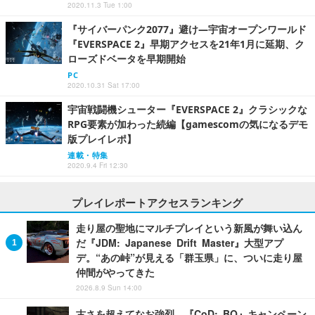
2020.11.3 Tue 1:00
『サイバーパンク2077』避け―宇宙オープンワールド
『EVERSPACE 2』早期アクセスを21年1月に延期、ク
ローズドベータを早期開始
PC
2020.10.31 Sat 17:00
宇宙戦闘機シューター『EVERSPACE 2』クラシックな
RPG要素が加わった続編【gamescomの気になるデモ
版プレイレポ】
連載・特集
2020.9.4 Fri 12:30
プレイレポートアクセスランキング
走り屋の聖地にマルチプレイという新風が舞い込ん
だ『JDM: Japanese Drift Master』大型アプ
デ。“あの峠”が見える「群玉県」に、ついに走り屋
仲間がやってきた
2026.8.9 Sun 14:00
古さを超えてなお強烈。『CoD: BO』キャンペーン