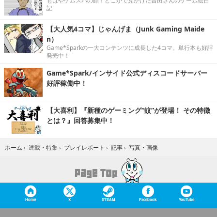
もはやゲムスパの顔！どこかで見かけた吉田さんのゲーム絵日
記
【大人気4コマ】じゃんげま（Junk Gaming Maide
n）
Game*Sparkの一大コンテンツに成長した4コマ。単行本も好評
発売中！
Game*Spark/インサイド公式ディスコードサーバー
好評稼働中！
【大喜利】『新種のゲーミング“蚊”が登場！ その特徴
とは？』回答募集中！
写真・画像
ホーム
›
連載・特集
›
プレイレポート
›
記事
›
Home
X
STEAM
Facebook
YouTube