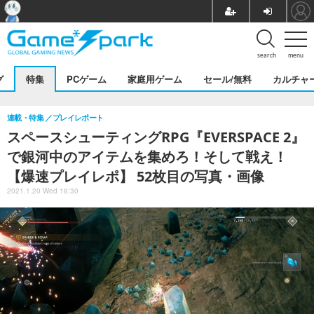
search
menu
グ
特集
PCゲーム
家庭用ゲーム
セール/無料
カルチャ
連載・特集
プレイレポート
スペースシューティングRPG『EVERSPACE 2』
で銀河中のアイテムを集めろ！そして戦え！
【爆速プレイレポ】 52枚目の写真・画像
2021.1.20 Wed 18:30