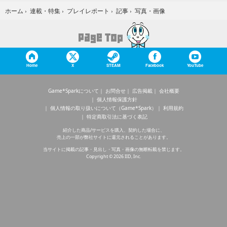
写真・画像
ホーム
›
連載・特集
›
プレイレポート
›
記事
›
Home
X
STEAM
Facebook
YouTube
Game*Sparkについて
お問合せ
広告掲載
会社概要
個人情報保護方針
個人情報の取り扱いについて（Game*Spark）
利用規約
特定商取引法に基づく表記
紹介した商品/サービスを購入、契約した場合に、
売上の一部が弊社サイトに還元されることがあります。
当サイトに掲載の記事・見出し・写真・画像の無断転載を禁じます。
Copyright © 2026 IID, Inc.