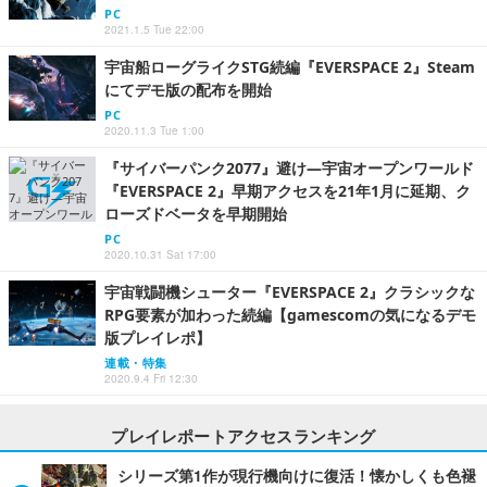
PC
2021.1.5 Tue 22:00
宇宙船ローグライクSTG続編『EVERSPACE 2』Steam
にてデモ版の配布を開始
PC
2020.11.3 Tue 1:00
『サイバーパンク2077』避け―宇宙オープンワールド
『EVERSPACE 2』早期アクセスを21年1月に延期、ク
ローズドベータを早期開始
PC
2020.10.31 Sat 17:00
宇宙戦闘機シューター『EVERSPACE 2』クラシックな
RPG要素が加わった続編【gamescomの気になるデモ
版プレイレポ】
連載・特集
2020.9.4 Fri 12:30
プレイレポートアクセスランキング
シリーズ第1作が現行機向けに復活！懐かしくも色褪