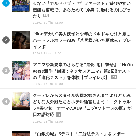
せない『カルドセプト ザ ファースト』遊びやすい
機能も搭載で、あらためて“原典”に触れるのにぴっ
たり
PR
2026.7.30 Thu 12:00
“色々デカい”美人妖怪と少年のドキドキなひと夏…
ハートフルホラーADV『八尺様がいた夏休み』プレ
イレポ
2026.8.2 Sun 19:00
アニマや新要素のさらなる“進化”を目撃せよ！HoYo
verse新作『崩壊：ネクサスアニマ』第2回βテスト
の「進化テスト」を体験【プレイレポ】
PR
2026.7.16 Thu 12:00
クーデレからスタイル抜群お姉さんまでよりどりみ
どりな人外娘たちとホテル経営しよう！「クトゥル
フ×美少女」テーマのADV『ヨグ=ソトースの庭』が
日本語対応
PR
2026.7.23 Thu 12:05
『白銀の城』βテスト「二分法テスト」をレポー