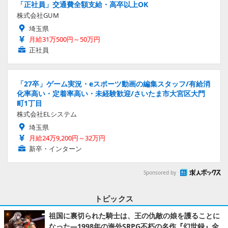
「正社員」交通費全額支給・高卒以上OK
株式会社GUM
埼玉県
月給31万500円～50万円
正社員
「27卒」ゲーム実況・eスポーツ動画の編集スタッフ/有給消
化率高い・定着率高い・未経験歓迎/さいたま市大宮区大門
町1丁目
株式会社ELシステム
埼玉県
月給24万9,200円～32万円
新卒・インターン
Sponsored by
トピックス
祖国に裏切られた騎士は、王の仇敵の娘を護ることに
なった―1998年の海外SRPG不朽の名作『幻世録』全