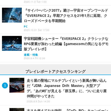
2020.11.3 Tue 1:00
『サイバーパンク2077』避け―宇宙オープンワールド
『EVERSPACE 2』早期アクセスを21年1月に延期、ク
ローズドベータを早期開始
PC
2020.10.31 Sat 17:00
宇宙戦闘機シューター『EVERSPACE 2』クラシックな
RPG要素が加わった続編【gamescomの気になるデモ
版プレイレポ】
連載・特集
2020.9.4 Fri 12:30
プレイレポートアクセスランキング
走り屋の聖地にマルチプレイという新風が舞い込ん
だ『JDM: Japanese Drift Master』大型アプ
デ。“あの峠”が見える「群玉県」に、ついに走り屋
仲間がやってきた
2026.8.9 Sun 14:00
古さを超えてなお強烈。『CoD: BO』キャンペーン