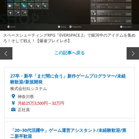
スペースシューティングRPG『EVERSPACE 2』で銀河中のアイテムを集め
ろ！そして戦え！【爆速プレイレポ】
この記事へ戻る
27卒・新卒「まだ間に合う」新作ゲームプログラマー/未経
験歓迎/新規開発
株式会社ELシステム
神奈川県
月給25万3,500円～32万円
正社員
「20~30代活躍中」ゲーム運営アシスタント/未経験歓迎/第
二新卒歓迎