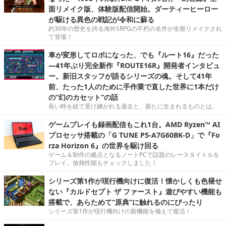
面リメイク版、体験版配信開始。ダーティーヒーロー
が駆ける異色の戦記が令和に蘇る
約30年の歴史を誇る海外SRPGの不朽の名作が全面リメイクされ
て登場！
車が変形してロボになった、でも『ルート16』だった
―41年ぶり完全新作『ROUTE16R』開発者インタビュ
ー。新旧スタッフが語るシリーズの魂。そして41年
前、たった1人のために手作業で直した世界に1本だけ
の“幻のカセット”の話
長い時を経て受け継がれる過去と、新たに生まれるものとは。
ゲームプレイも録画配信もこれ1台。AMD Ryzen™ AI
プロセッサ搭載の「G TUNE P5-A7G60BK-D」で『Fo
rza Horizon 6』の世界を駆け回る
ゲーム＆制作の拠点となるノートPCで話題のレースタイトルを
プレイ。放熱性能もチェックしました！
シリーズ第1作が現行機向けに復活！懐かしくも色褪せ
ない『カルドセプト ザ ファースト』遊びやすい機能も
搭載で、あらためて“原典”に触れるのにぴったり
シリーズ第1作が現行機向けの新機能を備えて復活！