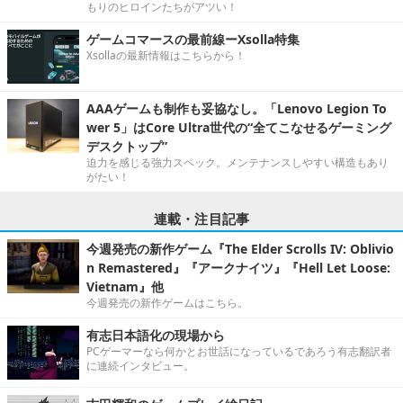
もりのヒロインたちがアツい！
ゲームコマースの最前線ーXsolla特集
Xsollaの最新情報はこちらから！
AAAゲームも制作も妥協なし。「Lenovo Legion To
wer 5」はCore Ultra世代の“全てこなせるゲーミング
デスクトップ”
迫力を感じる強力スペック。メンテナンスしやすい構造もあり
がたい！
連載・注目記事
今週発売の新作ゲーム『The Elder Scrolls IV: Oblivio
n Remastered』『アークナイツ』『Hell Let Loose:
Vietnam』他
今週発売の新作ゲームはこちら。
有志日本語化の現場から
PCゲーマーなら何かとお世話になっているであろう有志翻訳者
に連続インタビュー。