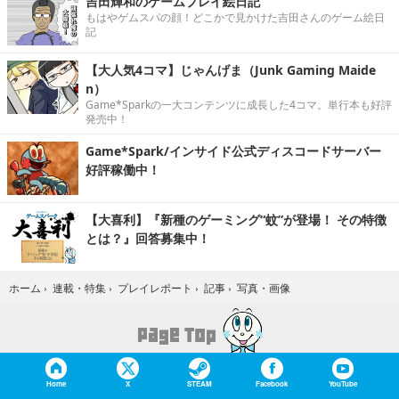
吉田輝和のゲームプレイ絵日記
もはやゲムスパの顔！どこかで見かけた吉田さんのゲーム絵日
記
【大人気4コマ】じゃんげま（Junk Gaming Maide
n）
Game*Sparkの一大コンテンツに成長した4コマ。単行本も好評
発売中！
Game*Spark/インサイド公式ディスコードサーバー
好評稼働中！
【大喜利】『新種のゲーミング“蚊”が登場！ その特徴
とは？』回答募集中！
写真・画像
ホーム
›
連載・特集
›
プレイレポート
›
記事
›
Home
X
STEAM
Facebook
YouTube