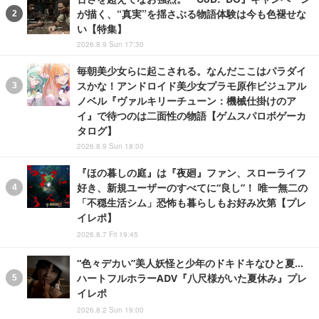
が描く、“真実”を揺さぶる物語体験は今も色褪せな
い【特集】
2026.8.9 Sun 17:30
毎朝美少女らに起こされる。なんだここはパラダイ
スかな！アンドロイド美少女プラモ原作ビジュアル
ノベル『ヴァルキリーチューン：機械仕掛けのア
イ』で待つのは二面性の物語【ゲムスパロボゲーカ
タログ】
2026.8.9 Sun 18:00
『ほの暮しの庭』は『夜廻』ファン、スローライフ
好き、新規ユーザーのすべてに“良し”！ 唯一無二の
「不穏生活シム」恐怖も暮らしもお好み次第【プレ
イレポ】
2026.8.7 Fri 19:45
“色々デカい”美人妖怪と少年のドキドキなひと夏…
ハートフルホラーADV『八尺様がいた夏休み』プレ
イレポ
2026.8.2 Sun 19:00