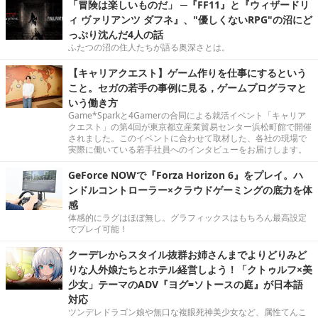
「冒険は楽しいものだ」 ─『FF11』と『ウィザードリ
ィ ヴァリアンツ ダフネ』、"優しくないRPG"の沼にど
っぷり沈んだ4人の話
ふたつの沼の住人たちが語る奥深さとは。
【キャリアクエスト】ゲーム作りを仕事にするという
こと。セガの若手の事例に見る，ゲームプログラマと
いう働き方
Game*Sparkと4Gamerの合同による就活イベント「キャリア
クエスト」の第4回が東京都立産業貿易センター浜松町館で開催
されました。このイベントに合わせて取材した、各社の現場で
実際に働いている若手社員へのインタビューをお届けします。
GeForce NOWで『Forza Horizon 6』をプレイ。ハ
ンドルコントローラー×クラウドゲーミングの底力を体
感
体感的にラグはほぼ無し。グラフィックスはもちろん最高設定
でプレイ可能！
クーデレからスタイル抜群お姉さんまでよりどりみど
りな人外娘たちとホテル経営しよう！「クトゥルフ×美
少女」テーマのADV『ヨグ=ソトースの庭』が日本語
対応
ツンデレドラゴン娘や無口な複眼死神美少女など、属性てんこ