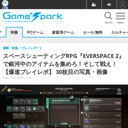
search
menu
グ
特集
PCゲーム
家庭用ゲーム
セール/無料
カルチャ
連載・特集
プレイレポート
スペースシューティングRPG『EVERSPACE 2』
で銀河中のアイテムを集めろ！そして戦え！
【爆速プレイレポ】 30枚目の写真・画像
2021.1.20 Wed 18:30