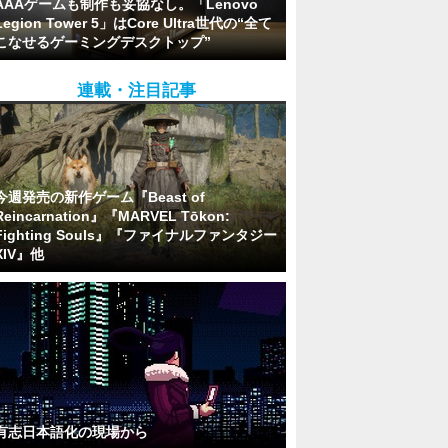
AAAゲームも制作も妥協なし。「Lenovo
Legion Tower 5」はCore Ultra世代の“全て
こなせるゲーミングデスクトップ”
連載・注目記事
今週発売の新作ゲーム『Beast of
Reincarnation』『MARVEL Tōkon:
Fighting Souls』『ファイナルファンタジー
XIV』他
有志日本語化の現場から