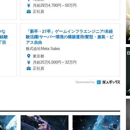
月給29万4,700円～50万円
正社員
少な
「新卒・27卒」ゲームインフラエンジニア/未経
経験
験活躍/サーバー環境の構築運用/髪型・服装・ピ
丁目
アス自由
株式会社Meta Sales
東京都
月給25万6,500円～32万円
正社員
Sponsored by