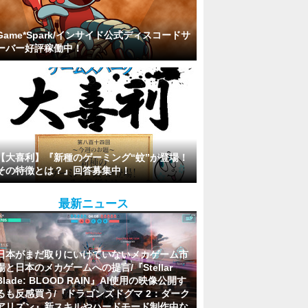
Game*Spark/インサイド公式ディスコードサ
ーバー好評稼働中！
【大喜利】『新種のゲーミング“蚊”が登場！
その特徴とは？』回答募集中！
最新ニュース
日本がまだ取りにいけていないメカゲーム市
場と日本のメカゲームへの提言/『Stellar
Blade: BLOOD RAIN』AI使用の映像公開す
るも反感買う/『ドラゴンズドグマ 2：ダーク
アリズン』新スキルやハードモード制作中な