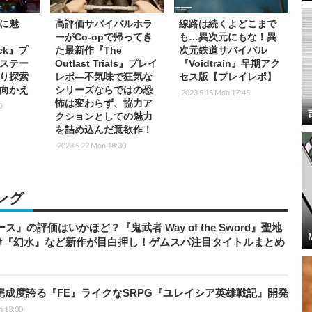
に魅
高評価サバイバルホラ
線路は続くよどこまで
ーがCo-opで帰ってき
も…異次元にもな！異
ock』プ
た最新作『The
次元鉄道サバイバル
ステー
Outlast Trials』プレイ
『Voidtrain』早期アク
り探索
レポ―不気味で狂気な
セス版【プレイレポ】
ち向かえ
シリーズならではの恐
2023.5.15 Mon 17:45
怖は変わらず、協力ア
0
クションとしての魅力
を詰め込んだ意欲作！
2023.5.22 Mon 18:30
ング
』の評価はいかほど？『鬼武者 Way of the Sword』聖地
け『幻水』など新作が目白押し！ゲムスパ注目タイトルまとめ
の完成度誇る『FE』ライクなSRPG『ユレイシア英雄戦記』開発
n 13:00