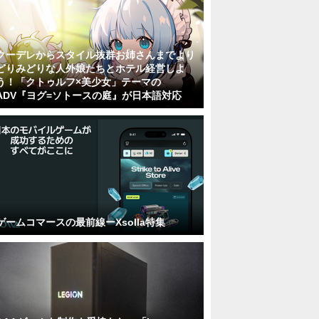
クーデレからスタイル抜群お姉さんまでより
どりみどりな人外娘たちとホテル経営しよ
う！「クトゥルフ×美少女」テーマの
ADV『ヨグ=ソトースの庭』が日本語対応
ゲームコマースの最前線ーXsolla特集