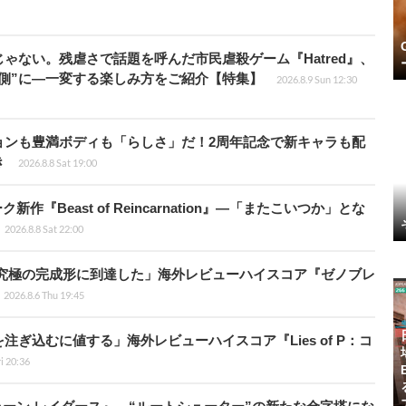
じゃない。残虐さで話題を呼んだ市民虐殺ゲーム『Hatred』、
側”に―一変する楽しみ方をご紹介【特集】
2026.8.9 Sun 12:30
ョンも豊満ボディも「らしさ」だ！2周年記念で新キャラも配
き
2026.8.8 Sat 19:00
新作『Beast of Reincarnation』―「またこいつか」とな
2026.8.8 Sat 22:00
に究極の完成形に到達した」海外レビューハイスコア『ゼノブレ
2026.8.6 Thu 19:45
ぎ込むに値する」海外レビューハイスコア『Lies of P：コ
ri 20:36