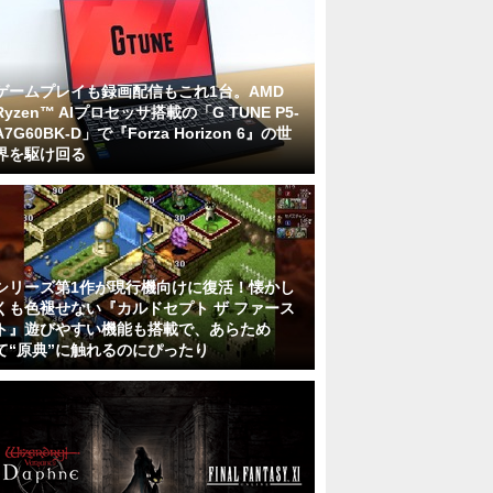
ゲームプレイも録画配信もこれ1台。AMD
Ryzen™ AIプロセッサ搭載の「G TUNE P5-
A7G60BK-D」で『Forza Horizon 6』の世
界を駆け回る
シリーズ第1作が現行機向けに復活！懐かし
くも色褪せない『カルドセプト ザ ファース
ト』遊びやすい機能も搭載で、あらため
て“原典”に触れるのにぴったり