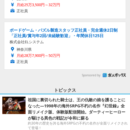
月給25万3,500円～32万円
正社員
ボードゲーム・パズル製造スタッフ正社員・完全週休2日制
「正社員/賞与年2回/未経験歓迎」・年間休日125日
株式会社ELシステム
神奈川県
月給28万7,900円～50万円
正社員
Sponsored by
トピックス
祖国に裏切られた騎士は、王の仇敵の娘を護ることに
なった―1998年の海外SRPG不朽の名作『幻世録』全
面リメイク版、体験版配信開始。ダーティーヒーロー
が駆ける異色の戦記が令和に蘇る
約30年の歴史を誇る海外SRPGの不朽の名作が全面リメイクされ
て登場！