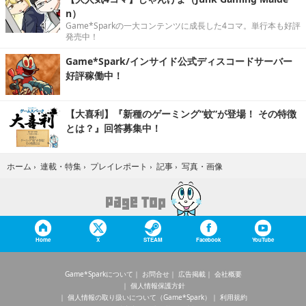
n）
Game*Sparkの一大コンテンツに成長した4コマ。単行本も好評
発売中！
Game*Spark/インサイド公式ディスコードサーバー
好評稼働中！
【大喜利】『新種のゲーミング“蚊”が登場！ その特徴
とは？』回答募集中！
写真・画像
ホーム
›
連載・特集
›
プレイレポート
›
記事
›
Home
X
STEAM
Facebook
YouTube
Game*Sparkについて
お問合せ
広告掲載
会社概要
個人情報保護方針
個人情報の取り扱いについて（Game*Spark）
利用規約