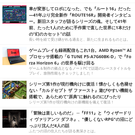
車が変形してロボになった、でも『ルート16』だった
―41年ぶり完全新作『ROUTE16R』開発者インタビュ
ー。新旧スタッフが語るシリーズの魂。そして41年
前、たった1人のために手作業で直した世界に1本だけ
の“幻のカセット”の話
長い時を経て受け継がれる過去と、新たに生まれるものとは。
ゲームプレイも録画配信もこれ1台。AMD Ryzen™ AI
プロセッサ搭載の「G TUNE P5-A7G60BK-D」で『Fo
rza Horizon 6』の世界を駆け回る
ゲーム＆制作の拠点となるノートPCで話題のレースタイトルを
プレイ。放熱性能もチェックしました！
シリーズ第1作が現行機向けに復活！懐かしくも色褪せ
ない『カルドセプト ザ ファースト』遊びやすい機能も
搭載で、あらためて“原典”に触れるのにぴったり
シリーズ第1作が現行機向けの新機能を備えて復活！
「冒険は楽しいものだ」 ─『FF11』と『ウィザードリ
ィ ヴァリアンツ ダフネ』、"優しくないRPG"の沼にど
っぷり沈んだ4人の話
ふたつの沼の住人たちが語る奥深さとは。