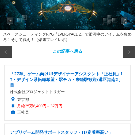
スペースシューティングRPG『EVERSPACE 2』で銀河中のアイテムを集め
ろ！そして戦え！【爆速プレイレポ】
この記事へ戻る
「27卒」ゲーム向けUIデザイナーアシスタント「正社員」I
T・デザイン系転職希望・駅チカ・未経験歓迎/港区港南2丁
目
株式会社プロジェクトトリガー
東京都
月給25万8,400円～32万円
正社員
アプリゲーム開発サポートスタッフ・IT/定着率高い」