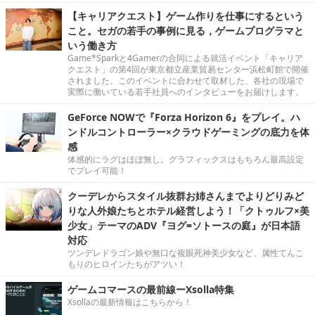
【キャリアクエスト】ゲーム作りを仕事にするという
こと。セガの若手の事例に見る，ゲームプログラマと
いう働き方
Game*Sparkと4Gamerの合同による就活イベント「キャリア
クエスト」の第4回が東京都立産業貿易センター浜松町館で開催
されました。このイベントに合わせて取材した、各社の現場で
実際に働いている若手社員へのインタビューをお届けします。
GeForce NOWで『Forza Horizon 6』をプレイ。ハ
ンドルコントローラー×クラウドゲーミングの底力を体
感
体感的にラグはほぼ無し。グラフィックスはもちろん最高設定
でプレイ可能！
クーデレからスタイル抜群お姉さんまでよりどりみど
りな人外娘たちとホテル経営しよう！「クトゥルフ×美
少女」テーマのADV『ヨグ=ソトースの庭』が日本語
対応
ツンデレドラゴン娘や無口な複眼死神美少女など、属性てんこ
もりのヒロインたちがアツい！
ゲームコマースの最前線ーXsolla特集
Xsollaの最新情報はこちらから！