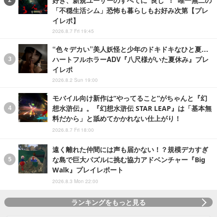
「不穏生活シム」恐怖も暮らしもお好み次第【プレ
イレポ】
2026.8.7 Fri 19:45
“色々デカい”美人妖怪と少年のドキドキなひと夏…
ハートフルホラーADV『八尺様がいた夏休み』プレ
イレポ
2026.8.2 Sun 19:00
モバイル向け新作は“やってること”がちゃんと『幻
想水滸伝』。『幻想水滸伝 STAR LEAP』は「基本無
料だから」と舐めてかかれない仕上がり！
2026.8.7 Fri 18:00
遠く離れた仲間には声も届かない！？規模デカすぎ
な島で巨大パズルに挑む協力アドベンチャー『Big
Walk』プレイレポート
2026.8.3 Mon 22:00
ランキングをもっと見る