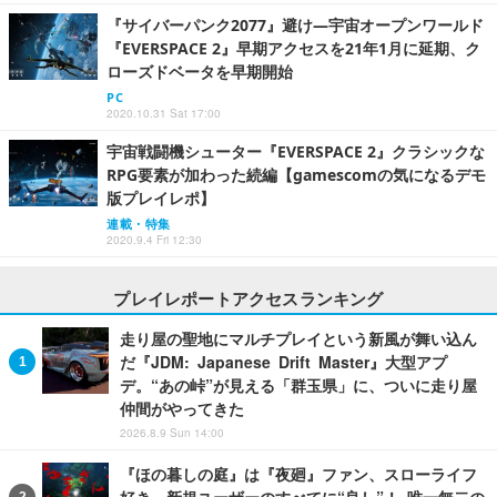
『サイバーパンク2077』避け―宇宙オープンワールド
『EVERSPACE 2』早期アクセスを21年1月に延期、ク
ローズドベータを早期開始
PC
2020.10.31 Sat 17:00
宇宙戦闘機シューター『EVERSPACE 2』クラシックな
RPG要素が加わった続編【gamescomの気になるデモ
版プレイレポ】
連載・特集
2020.9.4 Fri 12:30
プレイレポートアクセスランキング
走り屋の聖地にマルチプレイという新風が舞い込ん
だ『JDM: Japanese Drift Master』大型アプ
デ。“あの峠”が見える「群玉県」に、ついに走り屋
仲間がやってきた
2026.8.9 Sun 14:00
『ほの暮しの庭』は『夜廻』ファン、スローライフ
好き、新規ユーザーのすべてに“良し”！ 唯一無二の