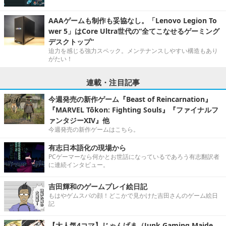
AAAゲームも制作も妥協なし。「Lenovo Legion To
wer 5」はCore Ultra世代の“全てこなせるゲーミング
デスクトップ”
迫力を感じる強力スペック。メンテナンスしやすい構造もあり
がたい！
連載・注目記事
今週発売の新作ゲーム『Beast of Reincarnation』
『MARVEL Tōkon: Fighting Souls』『ファイナルフ
ァンタジーXIV』他
今週発売の新作ゲームはこちら。
有志日本語化の現場から
PCゲーマーなら何かとお世話になっているであろう有志翻訳者
に連続インタビュー。
吉田輝和のゲームプレイ絵日記
もはやゲムスパの顔！どこかで見かけた吉田さんのゲーム絵日
記
【大人気4コマ】じゃんげま（Junk Gaming Maide