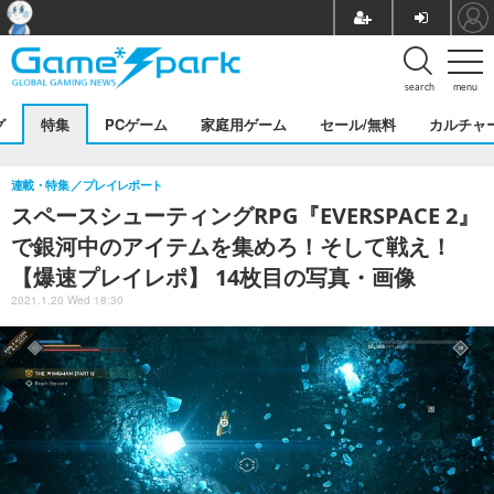
search
menu
グ
特集
PCゲーム
家庭用ゲーム
セール/無料
カルチャ
連載・特集
プレイレポート
スペースシューティングRPG『EVERSPACE 2』
で銀河中のアイテムを集めろ！そして戦え！
【爆速プレイレポ】 14枚目の写真・画像
2021.1.20 Wed 18:30